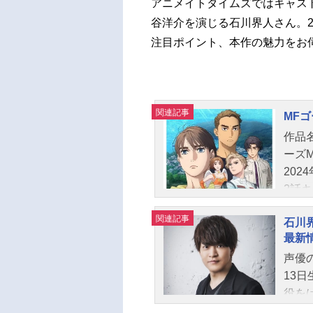
アニメイトタイムズではキャス
谷洋介を演じる石川界人さん。2n
注目ポイント、本作の魅力をお
関連記事
MFゴ
作品名
ーズM
202
2話
雄馬
関連記事
石川
ベッ
最新
海人
声優
良太
13
トオ
役を
村悠
ど、
ニネ