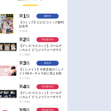
1
第
位
発売中
【コミック】ビビビコミック創刊
記念号
￥935
2
第
位
予約受付中
【グッズ-マスコット】ゴールデ
ンカムイ どうぶつフォーゼマス
コット 4.尾形百之助【再販】
￥1,980
3
第
位
発売中
【くじメイト】今井文也のくじメ
イトVol.4～チャラめに見える幼
馴染、実は一途で独占欲が強いん
￥1,100
です～
4
第
位
予約受付中
【グッズ-マスコット】ゴールデ
ンカムイ どうぶつフォーゼマス
コット 5.月島軍曹【再販】
￥1,980
5
第
位
予約受付中