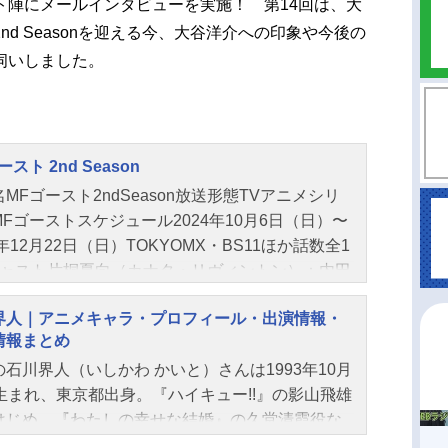
ト陣にメールインタビューを実施！ 第14回は、大
d Seasonを迎える今、大谷洋介への印象や今後の
伺いしました。
ースト 2nd Season
MFゴースト2ndSeason放送形態TVアニメシリ
Fゴーストスケジュール2024年10月6日（日）〜
4年12月22日（日）TOKYOMX・BS11ほか話数全1
キャスト片桐夏向（カナタ・リヴィントン）：内田
西園寺恋：佐倉綾音相葉瞬：小野大輔ミハイル・
界人｜アニメキャラ・プロフィール・出演情報・
ケンバウアー：神谷浩史大石代吾：浪川大輔赤羽
情報まとめ
：諏訪部順一石神風神：安元洋貴沢渡光輝：逢坂
の石川界人（いしかわ かいと）さんは1993年10月
八潮翔：田邊幸輔北原望：芹澤優坂本雄大：櫻井
日生まれ、東京都出身。『ハイキュー!!』の影山飛雄
ル大谷洋介：石川界人ジャクソン・テイラー：中
はじめ、『わたしの幸せな結婚』の久堂清霞役な
一前園和宏：宮園拓夢柳田拓也：坂田将吾E.ハン
人気作品のキャラクターを多く演じています。こ
ン：三宅健太諸星瀬名：八代拓緒方：畠中祐リョ