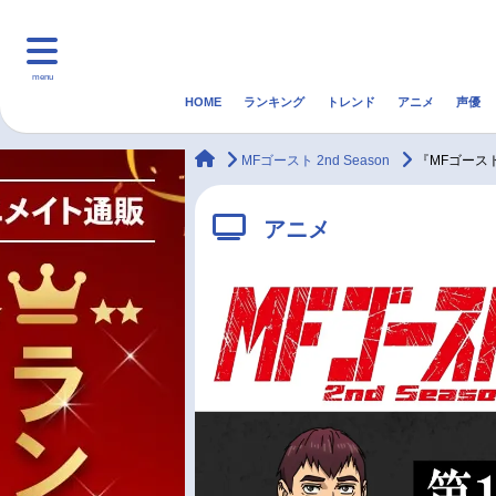
menu
HOME
ランキング
トレンド
アニメ
声優
HOME
ランキング
アニ
animateTimes
MFゴースト 2nd Season
『MFゴース
マンガ・ラノベ
ゲーム・アプリ
音楽
アニメ
最新記事一覧
アニメ記事一覧
声優記事一覧