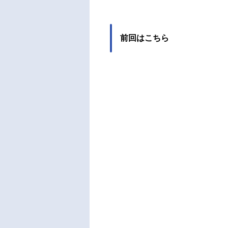
ちら
ウ・
細井
郎：
前回はこちら
イ：
子真
作：
督：
稲荷
督：
ー：
設定：