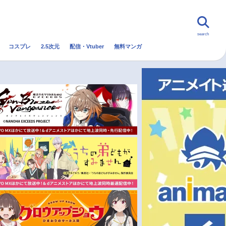
search
コスプレ
2.5次元
配信・Vtuber
無料マンガ
んなの声
グッズ
映画
・Vtuber
トレンド
無料マンガ
秋アニメ
冬アニメ