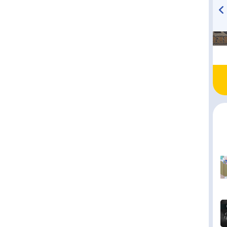
では、石川界人さんのオススメ記事をご紹介！
タカハシ：子安武人高橋啓介：関智一上有史浩：
治秋山渉：松本保典武内樹：岩田光央池谷浩一
TVアニメ『戦隊大失格』
ハイキュー!! 烏野高校放送部!
矢尾一樹健二：高木渉奥山広也：阪口周平小柏カ
radio 大直会 2nd season
神奈延年田中洋二（実況）：光部樹京子：飯田友
美：林鼓子ナレーション：三木眞一郎スタッフ原
しげの秀一（講談社「ヤングマガジン」連載）監
中智仁シリーズ構成：山下憲一脚本：山下憲一
明比古キャラクターデザイン：恩田尚之総作画監
恩田尚之 坂本千代子 油井徹太郎3Dディレクタ
内田博基プロップデザイン：新谷真昼美術監督・
明石聖子（STUDIO...