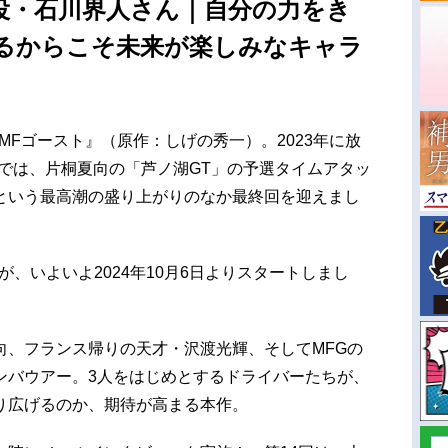
介役・石川界人さん｜自分の力をき
るからこそ未来が楽しみなキャラ
MFゴースト』（原作：しげの秀一）。2023年に放
asonでは、片桐夏向の「芦ノ湖GT」の予選タイムアタッ
という最高潮の盛り上がりのなか最終回を迎えまし
onが、いよいよ2024年10月6日よりスタートしまし
向、フランス帰りの天才・沢渡光輝、そしてMFGの
ンバウアー。3人をはじめとするドライバーたちが、
り広げるのか、期待が高まる本作。