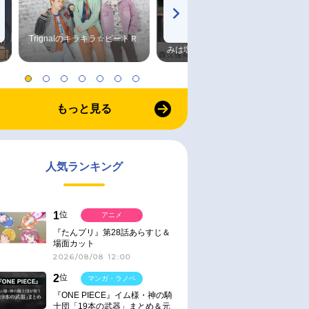
Trignalのキラキラ☆ビートＲ
森久保祥太郎×浪川大輔 つま
みは塩だけ
もっと見る
人気ランキング
1
位
アニメ
『たんプリ』第28話あらすじ＆
場面カット
2026/08/08 12:00
2
位
マンガ・ラノベ
『ONE PIECE』イム様・神の騎
士団「19本の武器」まとめ＆元