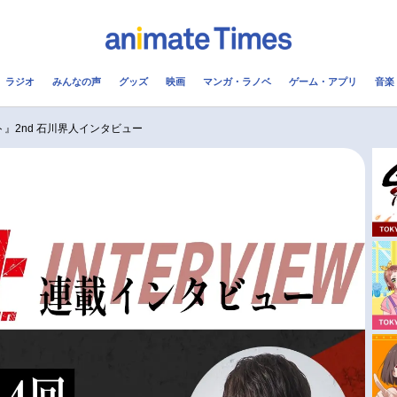
ラジオ
みんなの声
グッズ
映画
マンガ・ラノベ
ゲーム・アプリ
音楽
メ
声優
ラジオ
み
ト』2nd 石川界人インタビュー
コスプレ
2.5次元
配信
アニメ映画一覧
今期アニメ曜日別一覧
実写化映画一覧
春アニメ
男性声優/女性声優一覧
夏アニメ
FOLLOW US