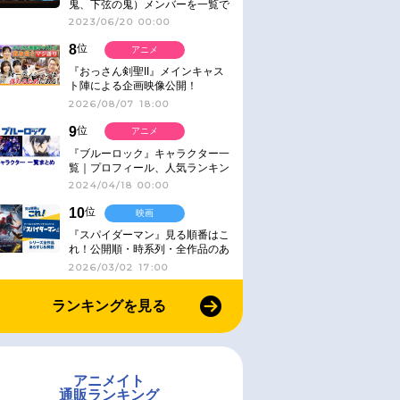
鬼、下弦の鬼）メンバーを一覧で
紹介＆解説（登場鬼の情報まと
2023/06/20 00:00
め）
8
位
アニメ
『おっさん剣聖II』メインキャス
ト陣による企画映像公開！
2026/08/07 18:00
9
位
アニメ
『ブルーロック』キャラクター一
覧｜プロフィール、人気ランキン
グ、キャラソン、診断など気にな
2024/04/18 00:00
る情報まとめ
10
位
映画
『スパイダーマン』見る順番はこ
れ！公開順・時系列・全作品のあ
らすじをまとめました
2026/03/02 17:00
ランキングを見る
アニメイト
通販ランキング