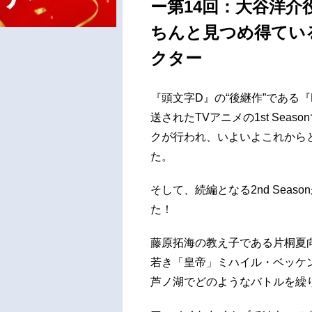
ー第14回：大谷洋
ちんと見つめ得てい
クター
『頭文字D』の“後継作”である『
送されたTVアニメの1st Se
クが行われ、いよいよこれから
た。
そして、続編となる2nd Seas
た！
藤原拓海の教え子である片桐夏
若き「皇帝」ミハイル・ベッケ
芦ノ湖でどのようなバトルを繰