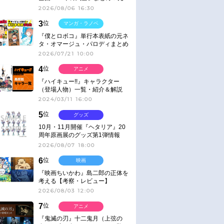
ネタ
2026/08/06 16:30
3
位
マンガ・ラノベ
『僕とロボコ』単行本表紙の元ネ
タ・オマージュ・パロディまとめ
2026/07/21 10:00
4
位
アニメ
『ハイキュー!!』キャラクター
（登場人物）一覧・紹介＆解説
2024/03/11 16:00
5
位
グッズ
10月・11月開催『ヘタリア』20
周年原画展のグッズ第1弾情報
2026/08/07 18:00
6
位
映画
『映画ちいかわ』島二郎の正体を
考える【考察・レビュー】
2026/08/03 12:00
7
位
アニメ
『鬼滅の刃』十二鬼月（上弦の