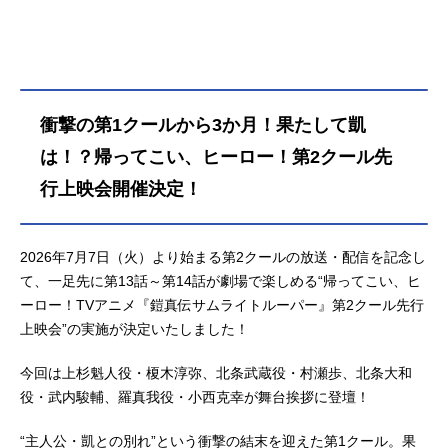
太郎織田龍成：増田俊樹ナスティ柳
生：木下紗華新垣美麗：Lynn山野
純：下野紘真田遼：草尾毅羽柴当
麻：野島裕史伊達征士：置鮎龍太郎
毛利伸：佐々木望秀麗黄：西村朋紘
衝撃の第1クールから3か月！果たして凱
羅真我：小西克幸サスケ：佐藤拓也
サイゾウ：鳥海浩輔カマノスケ：寺
は！？帰ってこい、ヒーロー！第2クール先
島拓篤セイカイニュードー：杉田智
行上映会開催決定！
和イサニュードー：天﨑滉平ネヅ：
鈴村健一アナヤマ：沢城千春ウン
ノ：竹内良太カケイ：遠藤大智モチ
2026年7月7日（火）より始まる第2クールの放送・配信を記念し
ヅキ：熊谷俊輝ヤシマノサグメ：坂
て、一足先に第13話～第14話が劇場で楽しめる“帰ってこい、ヒ
本真綾インメイ：子安武人ゴメイ：
ーロー！TVアニメ『鎧真伝サムライトルーパー』第2クール先行
前野智昭シメイ：遠藤綾ガイメイ：
上映会”の実施が決定いたしました！
白熊寛嗣鳴海楓：直田姫奈スタッフ
原作：矢立肇監督：藤田陽一シリー
今回は上杉魁人役・榎木淳弥、北条武蔵役・村瀬歩、北条大和
ズ構成・脚本：武藤将吾メインキャ
ラクターデザ...
役・武内駿輔、羅真我役・小西克幸が舞台挨拶に登壇！
“主人公・凱との別れ”という衝撃の結末を迎えた第1クール。果