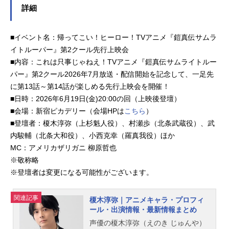
詳細
■イベント名：帰ってこい！ヒーロー！TVアニメ『鎧真伝サムラ
イトルーパー』第2クール先行上映会
■内容：これは只事じゃねえ！TVアニメ『鎧真伝サムライトルー
パー』第2クール2026年7月放送・配信開始を記念して、一足先
に第13話～第14話が楽しめる先行上映会を開催！
■日時：2026年6月19日(金)20:00の回（上映後登壇）
■会場：新宿ピカデリー（会場HPは
こちら
）
■登壇者：榎木淳弥（上杉魁人役）、村瀬歩（北条武蔵役）、武
内駿輔（北条大和役）、小西克幸（羅真我役）ほか
MC：アメリカザリガニ 柳原哲也
※敬称略
※登壇者は変更になる可能性がございます。
関連記事
榎木淳弥｜アニメキャラ・プロフィ
ール・出演情報・最新情報まとめ
声優の榎木淳弥（えのき じゅんや）