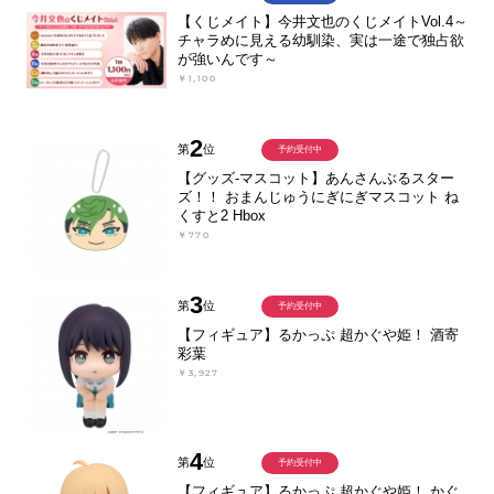
【くじメイト】今井文也のくじメイトVol.4～
チャラめに見える幼馴染、実は一途で独占欲
が強いんです～
￥1,100
2
第
位
予約受付中
【グッズ-マスコット】あんさんぶるスター
ズ！！ おまんじゅうにぎにぎマスコット ね
くすと2 Hbox
￥770
3
第
位
予約受付中
【フィギュア】るかっぷ 超かぐや姫！ 酒寄
彩葉
￥3,927
4
第
位
予約受付中
【フィギュア】るかっぷ 超かぐや姫！ かぐ