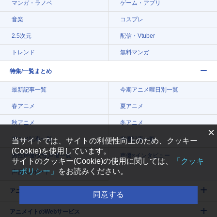
マンガ・ラノベ
ゲーム・アプリ
音楽
コスプレ
2.5次元
配信・Vtuber
トレンド
無料マンガ
特集/一覧まとめ
最新記事一覧
今期アニメ曜日別一覧
春アニメ
夏アニメ
秋アニメ
冬アニメ
×
アニメ記事一覧
声優記事一覧
当サイトでは、サイトの利便性向上のため、クッキー
(Cookie)を使用しています。
男性声優/女性声優一覧
声優×インタビュー
サイトのクッキー(Cookie)の使用に関しては、
「クッキ
ーポリシー」
をお読みください。
声優×レポート
アニメイトタイムズについて
同意する
アニメイトのWebサービス