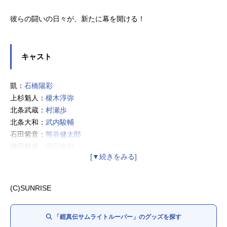
彼らの闘いの日々が、新たに幕を開ける！
キャスト
凱：
石橋陽彩
上杉魁人：
榎木淳弥
北条武蔵：
村瀬歩
北条大和：
武内駿輔
石田紫音：
熊谷健太郎
織田龍成：
増田俊樹
ナスティ柳生：
木下紗華
新垣美麗：
Lynn
山野 純：
下野紘
(C)SUNRISE
真田 遼：
草尾毅
羽柴当麻：
野島裕史
「鎧真伝サムライトルーパー」のグッズを探す
伊達征士：
置鮎龍太郎