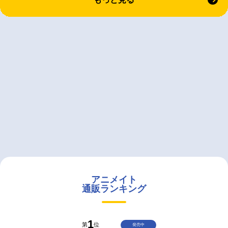
アニメイト
通販ランキング
1
第
位
発売中