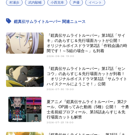
村瀬歩
武内駿輔
小西克幸
声優
イベント
鎧真伝サムライトルーパー 関連ニュース
『鎧真伝サムライトルーパー』第18話「サイ
キ」のあらすじ＆先行場面カットが公開！
オリジナルボイスドラマ第2話「作戦会議の時
間です！～S組の場合～」も到着
2026-08-06 19:00
『鎧真伝サムライトルーパー』第17話「セン
コウ」のあらすじ＆先行場面カットが到着！
オリジナルボイスドラマ第1話「サムライト
ハイスクールにようこそ！」公開
2026-07-30 19:00
夏アニメ『鎧真伝サムライトルーパー』第2ク
ール、OP踊ってみた動画（5種）公開！ 十勇
士名前組プロフィール、第16話あらすじ＆先
行場面カットも解禁
2026-07-23 19:00
『鎧真伝サムライトルーパー』 第15話「キ