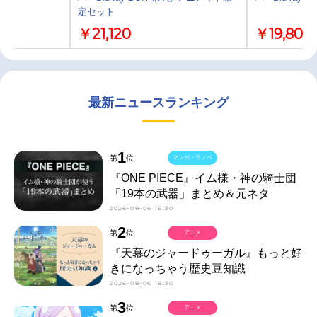
定セット
￥21,120
￥19,800
最新ニュースランキング
1
第
位
マンガ・ラノベ
『ONE PIECE』イム様・神の騎士団
「19本の武器」まとめ＆元ネタ
2026-08-06 16:30
2
第
位
アニメ
『天幕のジャードゥーガル』もっと好
きになっちゃう歴史豆知識
2026-08-06 18:30
3
第
位
アニメ