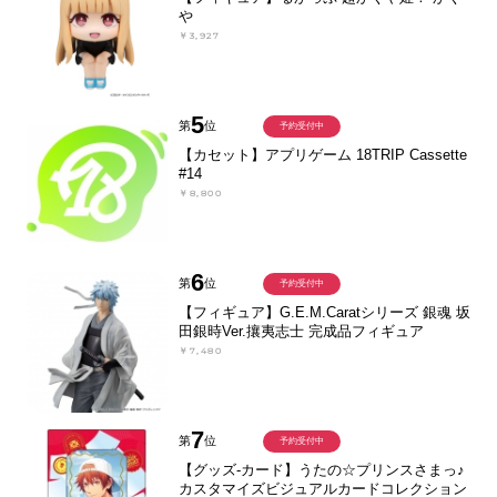
や
￥3,927
5
第
位
予約受付中
【カセット】アプリゲーム 18TRIP Cassette
#14
￥8,800
6
第
位
予約受付中
【フィギュア】G.E.M.Caratシリーズ 銀魂 坂
田銀時Ver.攘夷志士 完成品フィギュア
￥7,480
7
第
位
予約受付中
【グッズ-カード】うたの☆プリンスさまっ♪
カスタマイズビジュアルカードコレクション