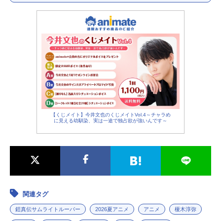
毛利 伸：
佐々木望
秀 麗黄：
西村朋紘
羅真我：
小西克幸
サスケ：
佐藤拓也
サイゾウ：
鳥海浩輔
カマノスケ：
寺島拓篤
セイカイニュードー：
杉田智和
イサニュードー：
天﨑滉平
ネヅ：
鈴村健一
アナヤマ：
沢城千春
【くじメイト】今井文也のくじメイトVol.4～チャラめ
に見える幼馴染、実は一途で独占欲が強いんです～
ウンノ：
竹内良太
カケイ：
遠藤大智
モチヅキ：
熊谷俊輝
ヤシマノサグメ：
坂本真綾
インメイ：
子安武人
ゴメイ：
前野智昭
シメイ：
遠藤綾
関連タグ
ガイメイ：
白熊寛嗣
鎧真伝サムライトルーパー
2026夏アニメ
アニメ
榎木淳弥
鳴海楓：
直田姫奈