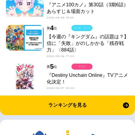
『アニメ100カノ』第30話（3期6話）
あらすじ＆場面カット
2026-08-06 18:55
4
第
位
マンガ・ラノベ
【今週の『キングダム』の話題は？】
信に「失敗」がのしかかる「残存戦
力」〈884話〉
2026-08-06 17:00
5
第
位
アニメ
『Destiny Unchain Online』TVアニメ
化決定！
2026-08-07 00:00
ランキングを見る