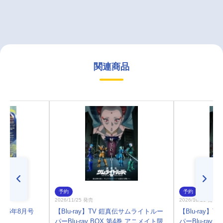
関連商品
予約
予約
2026/11/25 発売
2026/10/28 発売
026年8月号
【Blu-ray】TV 鎧真伝サムライトルー
【Blu-ray
パーBlu-ray BOX 第4巻 アニメイト限
パーBlu-ray B