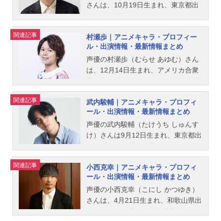
さんは、10月19日生まれ、東京都出
身。『呪術廻戦』の虎杖悠仁役をは
じめ、『機動戦士ガンダムＮＴ』の
関連記事
村瀬歩｜アニメキャラ・プロフィー
ヨナ・バシュタ役など、人気作品の
ル・出演情報・最新情報まとめ
キャラクターを多く演じています。
こちらでは、榎木淳弥さんのオスス
声優の村瀬歩（むらせ あゆむ）さん
メ記事をご紹介！
は、12月14日生まれ、アメリカ合衆
国出身。『ハイキュー!!』の日向翔陽
役をはじめ、『魔入りました！入間
関連記事
武内駿輔｜アニメキャラ・プロフィ
くん』の鈴木入間役など、人気作品
ール・出演情報・最新情報まとめ
のキャラクターを多く演じていま
す。こちらでは、村瀬歩さんのオス
声優の武内駿輔（たけうち しゅんす
スメ記事をご紹介！
け）さんは9月12日生まれ、東京都出
身。『アナと雪の女王２』のオラフ
役をはじめ、『KING OF PRISM』の
関連記事
小西克幸｜アニメキャラ・プロフィ
大和アレクサンダー役など、人気作
ール・出演情報・最新情報まとめ
品のキャラクターを多く演じていま
す。こちらでは、武内駿輔さんのオ
声優の小西克幸（こにし かつゆき）
ススメ記事をご紹介！
さんは、4月21日生まれ、和歌山県出
身。『鬼滅の刃』の宇髄天元役をは