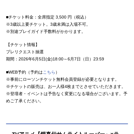
じめ、『ヘタリア』のアメリカ役な
ど、人気作品のキャラクターを多く
演じています。こちらでは、小西克
■チケット料金：全席指定 3,500 円（税込）
幸さんのオススメ記事をご紹介！
※3歳以上要チケット。3歳未満は入場不可。
※別途プレイガイド手数料がかかります。
【チケット情報】
プレリクエスト抽選
期間：2026年6月5日(金)18:00～6月7日（日）23:59
■WEB予約（予約は
こちら
）
※事前にローソンチケット無料会員登録が必要となります。
※チケットの販売は、お一人様4枚までとさせていただきます。
※登壇者・イベントは予告なく変更になる場合がございます。予
めご了承ください。