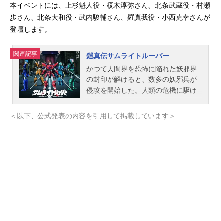
本イベントには、上杉魁人役・榎木淳弥さん、北条武蔵役・村瀬
歩さん、北条大和役・武内駿輔さん、羅真我役・小西克幸さんが
登壇します。
関連記事
鎧真伝サムライトルーパー
かつて人間界を恐怖に陥れた妖邪界
の封印が解けると、数多の妖邪兵が
侵攻を開始した。人類の危機に駆け
つけたのは、若き五人のサムライた
ち。その名は、サムライトルーパ
＜以下、公式発表の内容を引用して掲載しています＞
ー！！彼らの闘いの日々が、新たに
幕を開ける！作品名鎧真伝サムライ
トルーパー放送形態TVアニメシリー
ズ鎧伝サムライトルーパースケジュ
ール第1クール：2026年1月6日
（火）〜2026年3月24日（火）第2ク
ール：2026年7月7日（火）～TOKY
OMXほかキャスト凱：石橋陽彩上杉
魁人：榎木淳弥北条武蔵：村瀬歩北
条大和：武内駿輔石田紫音：熊谷健