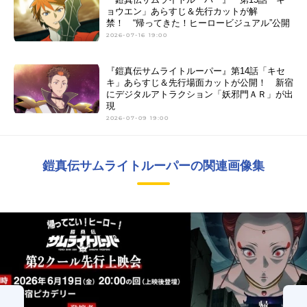
ョウエン」あらすじ＆先行カットが解
禁！ “帰ってきた！ヒーロービジュアル”公開
2026-07-16 19:00
『鎧真伝サムライトルーパー』第14話「キセ
キ」あらすじ＆先行場面カットが公開！ 新宿
にデジタルアトラクション「妖邪門ＡＲ」が出
現
2026-07-09 19:00
鎧真伝サムライトルーパーの関連画像集