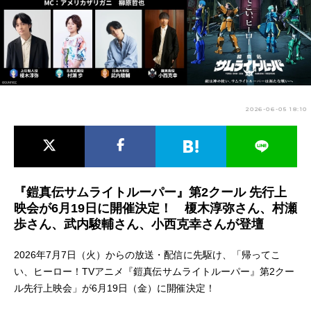
アニメ映画一覧
実写化映画一覧
今期アニメ曜日別一覧
春アニメ
夏アニメ
2026-06-05 18:10
秋アニメ
冬アニメ
男性声優/女性声優一覧
FOLLOW US
『鎧真伝サムライトルーパー』第2クール 先行上
映会が6月19日に開催決定！ 榎木淳弥さん、村瀬
歩さん、武内駿輔さん、小西克幸さんが登壇
2026年7月7日（火）からの放送・配信に先駆け、「帰ってこ
い、ヒーロー！TVアニメ『鎧真伝サムライトルーパー』第2クー
ル先行上映会」が6月19日（金）に開催決定！