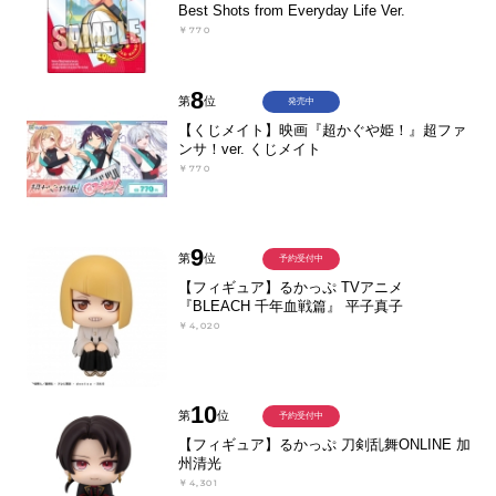
Best Shots from Everyday Life Ver.
￥770
8
第
位
発売中
【くじメイト】映画『超かぐや姫！』超ファ
ンサ！ver. くじメイト
￥770
9
第
位
予約受付中
【フィギュア】るかっぷ TVアニメ
『BLEACH 千年血戦篇』 平子真子
￥4,020
10
第
位
予約受付中
【フィギュア】るかっぷ 刀剣乱舞ONLINE 加
州清光
￥4,301