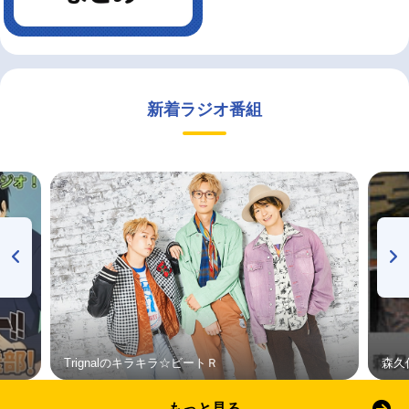
新着ラジオ番組
Trignalのキラキラ☆ビートＲ
森久
もっと見る