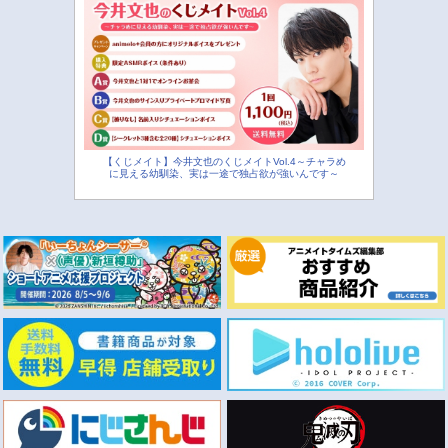
【くじメイト】今井文也のくじメイトVol.4～チャラめ
に見える幼馴染、実は一途で独占欲が強いんです～