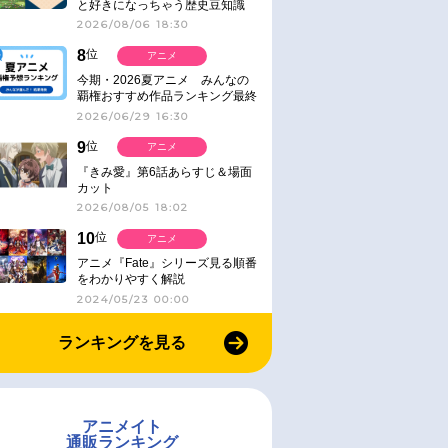
と好きになっちゃう歴史豆知識
2026/08/06 18:30
8
位
アニメ
今期・2026夏アニメ みんなの
覇権おすすめ作品ランキング最終
結果発表！
2026/06/29 16:30
9
位
アニメ
『きみ愛』第6話あらすじ＆場面
カット
2026/08/05 18:02
10
位
アニメ
アニメ『Fate』シリーズ見る順番
をわかりやすく解説
2024/05/23 00:00
ランキングを見る
アニメイト
通販ランキング