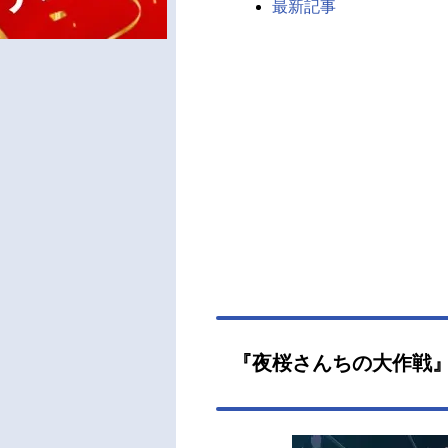
最新記事
『夜桜さんちの大作戦