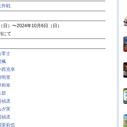
大作戦
日（日）〜2024年10月6日（日）
列にて
島零士
渡楓
小西克幸
頭明里
津和幸
木碧
岡禎丞
山夕実
岡禎丞
瀬茉莉也