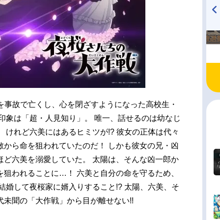
TVアニメ『戦隊大失格』
ハイキュー!! 烏野高校放送部!
radio 大直会 2nd season
族を事故で亡くし、心を閉ざすようになった高校生・
印象は「超・人見知り」。 唯一、話せるのは幼なじ
 けれど六美にはあるヒミツが!? 彼女の正体は代々
敵から命を狙われていたのだ！ しかも彼女の兄・凶
ほど六美を溺愛していた。 太陽は、そんな凶一郎か
を狙われることに…！ 六美と自分の命を守るため、
結婚して夜桜家に婿入りすること!? 太陽、六美、そ
未聞の「大作戦」から目が離せない!!