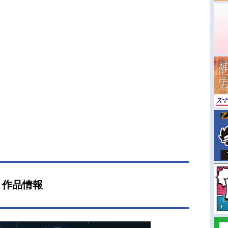
』作品情報