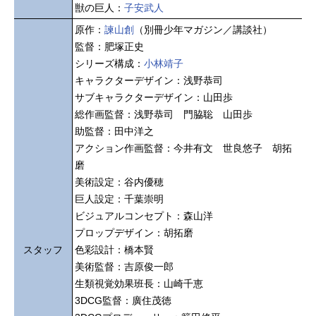
獣の巨人：
子安武人
原作：
諫山創
（別冊少年マガジン／講談社）
監督：肥塚正史
シリーズ構成：
小林靖子
キャラクターデザイン：浅野恭司
サブキャラクターデザイン：山田歩
総作画監督：浅野恭司 門脇聡 山田歩
助監督：田中洋之
アクション作画監督：今井有文 世良悠子 胡拓
磨
美術設定：谷内優穂
巨人設定：千葉崇明
ビジュアルコンセプト：森山洋
プロップデザイン：胡拓磨
スタッフ
色彩設計：橋本賢
美術監督：吉原俊一郎
生類視覚効果班長：山崎千恵
3DCG監督：廣住茂徳