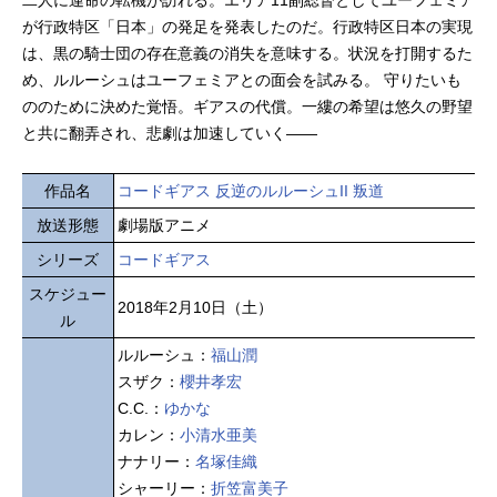
二人に運命の転機が訪れる。エリア11副総督としてユーフェミア
が行政特区「日本」の発足を発表したのだ。行政特区日本の実現
は、黒の騎士団の存在意義の消失を意味する。状況を打開するた
め、ルルーシュはユーフェミアとの面会を試みる。 守りたいも
ののために決めた覚悟。ギアスの代償。一縷の希望は悠久の野望
と共に翻弄され、悲劇は加速していく――
作品名
コードギアス 反逆のルルーシュII 叛道
放送形態
劇場版アニメ
シリーズ
コードギアス
スケジュー
2018年2月10日（土）
ル
ルルーシュ：
福山潤
スザク：
櫻井孝宏
C.C.：
ゆかな
カレン：
小清水亜美
ナナリー：
名塚佳織
シャーリー：
折笠富美子