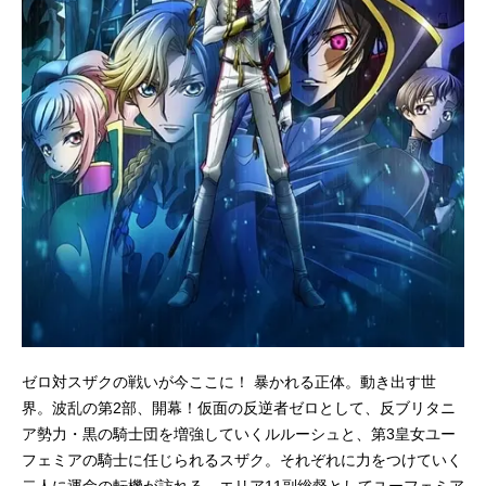
ゼロ対スザクの戦いが今ここに！ 暴かれる正体。動き出す世
界。波乱の第2部、開幕！仮面の反逆者ゼロとして、反ブリタニ
ア勢力・黒の騎士団を増強していくルルーシュと、第3皇女ユー
フェミアの騎士に任じられるスザク。それぞれに力をつけていく