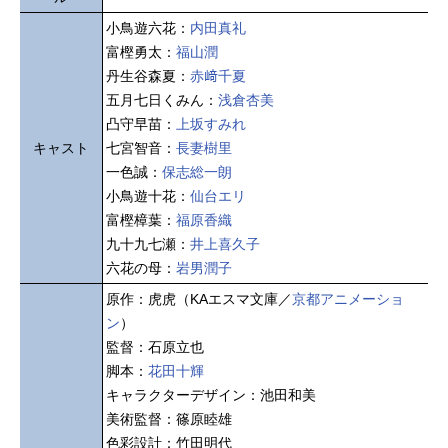
小鳥遊六花：
内田真礼
富樫勇太：
福山潤
丹生谷森夏：
赤﨑千夏
五月七日くみん：
浅倉杏美
凸守早苗：
上坂すみれ
キャスト
七宮智音：
長妻樹里
一色誠：
保志総一朗
小鳥遊十花：
仙台エリ
富樫樟葉：
福原香織
九十九七瀬：
井上喜久子
六花の母：
岩男潤子
原作：虎虎（KAエスマ文庫／
京都アニメーショ
ン
）
監督：石原立也
脚本：
花田十輝
キャラクターデザイン：池田和美
美術監督：篠原睦雄
色彩設計：竹田明代