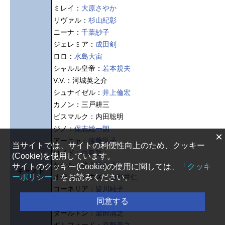
ミレイ：
大原さやか
リヴァル：
杉山紀彰
ニーナ：
千葉紗子
ジェレミア：
成田剣
ロロ：
水島大宙
シャルル皇帝：
若本規夫
V.V.：河城英之介
シュナイゼル：
井上倫宏
カノン：三戸耕三
ビスマルク：内田聡明
ジノ：
保志総一朗
×
アーニャ：
後藤邑子
当サイトでは、サイトの利便性向上のため、クッキー
ロイド：
白鳥哲
(Cookie)を使用しています。
セシル：
井上喜久子
サイトのクッキー(Cookie)の使用に関しては、
「クッキ
キャスト
オデュッセウス：
山野井仁
ーポリシー」
をお読みください。
コーネリア：
皆川純子
ユーフェミア：
南央美
同意する
ダールトン：
梁田清之