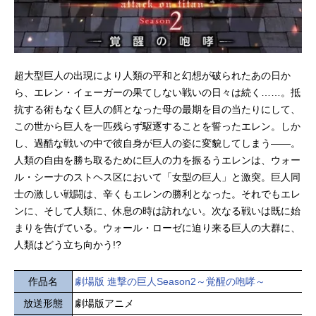
超大型巨人の出現により人類の平和と幻想が破られたあの日か
ら、エレン・イェーガーの果てしない戦いの日々は続く……。抵
抗する術もなく巨人の餌となった母の最期を目の当たりにして、
この世から巨人を一匹残らず駆逐することを誓ったエレン。しか
し、過酷な戦いの中で彼自身が巨人の姿に変貌してしまう——。
人類の自由を勝ち取るために巨人の力を振るうエレンは、ウォー
ル・シーナのストヘス区において「女型の巨人」と激突。巨人同
士の激しい戦闘は、辛くもエレンの勝利となった。それでもエレ
ンに、そして人類に、休息の時は訪れない。次なる戦いは既に始
まりを告げている。ウォール・ローゼに迫り来る巨人の大群に、
人類はどう立ち向かう!?
作品名
劇場版 進撃の巨人Season2～覚醒の咆哮～
放送形態
劇場版アニメ