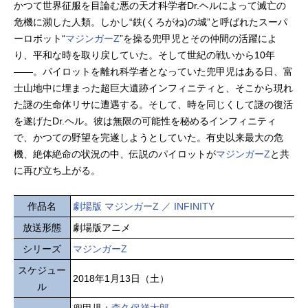
かつて世界征服を目論む悪の天才科学者Dr.ヘルによって滅亡の
危機に瀕した人類。しかし“鉄(くろがね)の城”と呼ばれたスーパ
ーロボット“
マジンガーZ
”を操る兜甲児とその仲間の活躍によ
り、平和な時を取り戻していた。そして世紀の戦いから10年
――。パイロットを離れ科学者となっていた兜甲児はある日、富
士山地中に埋まった超巨大遺跡インフィニティと、そこから現れ
た謎の生命体リサに遭遇する。そして、時を同じくして謎の復活
を遂げたDr.ヘル。彼は無限の可能性を秘めるインフィニティ
で、かつての野望を完遂しようとしていた。有史以来最大の危
機、絶体絶命の状況の中、伝説のパイロットが
マジンガーZ
と共
に再び立ち上がる。
作品名
劇場版 マジンガーZ ／ INFINITY
放送形態
劇場版アニメ
シリーズ
マジンガーZ
スケジュー
2018年1月13日（土）
ル
兜甲児：
森久保祥太郎