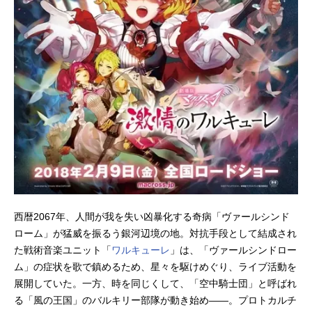
西暦2067年、人間が我を失い凶暴化する奇病「ヴァールシンド
ローム」が猛威を振るう銀河辺境の地。対抗手段として結成され
た戦術音楽ユニット「
ワルキューレ
」は、「ヴァールシンドロー
ム」の症状を歌で鎮めるため、星々を駆けめぐり、ライブ活動を
展開していた。一方、時を同じくして、「空中騎士団」と呼ばれ
る「風の王国」のバルキリー部隊が動き始め――。プロトカルチ