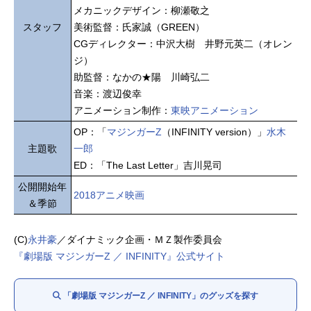
メカニックデザイン：柳瀬敬之
スタッフ
美術監督：氏家誠（GREEN）
CGディレクター：中沢大樹 井野元英二（オレン
ジ）
助監督：なかの★陽 川崎弘二
音楽：渡辺俊幸
アニメーション制作：
東映アニメーション
OP：「
マジンガーZ
（INFINITY version）」
水木
主題歌
一郎
ED：「The Last Letter」吉川晃司
公開開始年
2018アニメ映画
＆季節
(C)
永井豪
／ダイナミック企画・ＭＺ製作委員会
『劇場版 マジンガーZ ／ INFINITY』公式サイト
「劇場版 マジンガーZ ／ INFINITY」のグッズを探す