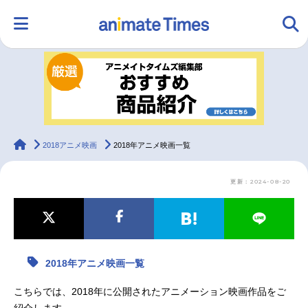
HOME
ランキング
アニメ
声優
ラジオ
みんなの声
グッズ
映画
animateTimes
2018アニメ映画
2018年アニメ映画一覧
更新：2024-08-20
マンガ・ラノベ
ゲーム・アプリ
音楽
コスプレ
2.5次元
配信・Vtuber
トレンド
無料マンガ
2018年アニメ映画一覧
最新記事一覧
こちらでは、2018年に公開されたアニメーション映画作品をご
アニメ記事一覧
声優記事一覧
紹介します。