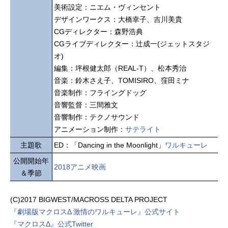
美術設定：ニエム・ヴィンセント
デザインワークス：大橋幸子、吉川美貴
CGディレクター：森野浩典
CGライブディレクター：辻成一(ジェットスタジ
オ)
編集：坪根健太郎（REAL-T）、松本秀治
音楽：鈴木さえ子、TOMISIRO、窪田ミナ
音楽制作：フライングドッグ
音響監督：三間雅文
音響制作：テクノサウンド
アニメーション制作：
サテライト
主題歌
ED：「Dancing in the Moonlight」
ワルキューレ
公開開始年
2018アニメ映画
＆季節
(C)2017 BIGWEST/MACROSS DELTA PROJECT
『劇場版マクロスΔ 激情のワルキューレ』公式サイト
『マクロスΔ』公式Twitter