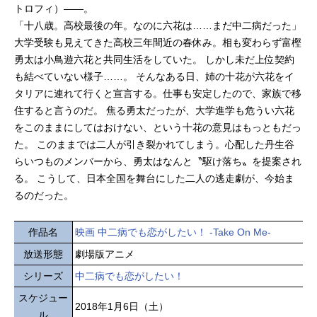
トロフィ）――。
「十八歳。高校最後の年。なのに六花は……まだ中二病だった」
大学受験も見えてきた高校三年間近の春休み。相も変わらず富樫
勇太は小鳥遊六花と共同生活をしていた。 しかし未だ上位契約
も結べていない様子……。 そんなある日、姉の十花が六花をイ
タリアに連れて行くと宣言する。仕事も安定したので、家族で移
住すると言うのだ。 焦る勇太だったが、大学進学も危うい六花
をこのままにしてはおけない、という十花の意見はもっともだっ
た。 このままでは二人が引き裂かれてしまう。心配した丹生谷
らいつものメンバーから、勇太はなんと〝駆け落ち〟を提案され
る。 こうして、日本全国を舞台にした二人の逃走劇が、今始ま
るのだった。
作品名
映画 中二病でも恋がしたい！ -Take On Me-
放送形態
劇場版アニメ
シリーズ
中二病でも恋がしたい！
スケジュー
2018年1月6日（土）
ル