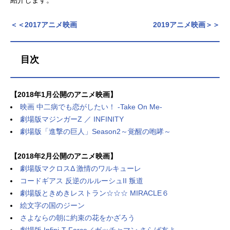
アニメ映画一覧
実写化映画一覧
＜＜2017アニメ映画
2019アニメ映画＞＞
今期アニメ曜日別一覧
目次
春アニメ
夏アニメ
秋アニメ
冬アニメ
【2018年1月公開のアニメ映画】
男性声優/女性声優一覧
映画 中二病でも恋がしたい！ -Take On Me-
劇場版マジンガーZ ／ INFINITY
FOLLOW US
劇場版「進撃の巨人」Season2～覚醒の咆哮～
【2018年2月公開のアニメ映画】
劇場版マクロスΔ 激情のワルキューレ
コードギアス 反逆のルルーシュII 叛道
劇場版ときめきレストラン☆☆☆ MIRACLE６
絵文字の国のジーン
さよならの朝に約束の花をかざろう
劇場版 Infini-T Force／ガッチャマン さらば友よ