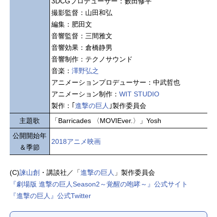
3DCGプロデューサー：籔田修平
撮影監督：山田和弘
編集：肥田文
音響監督：三間雅文
音響効果：倉橋静男
音響制作：テクノサウンド
音楽：
澤野弘之
アニメーションプロデューサー：中武哲也
アニメーション制作：
WIT STUDIO
製作：｢
進撃の巨人
｣製作委員会
主題歌
「Barricades 〈MOVIEver.〉」Yosh
公開開始年
2018アニメ映画
＆季節
(C)
諫山創
・講談社／「
進撃の巨人
」製作委員会
『劇場版 進撃の巨人Season2～覚醒の咆哮～』公式サイト
『進撃の巨人』公式Twitter