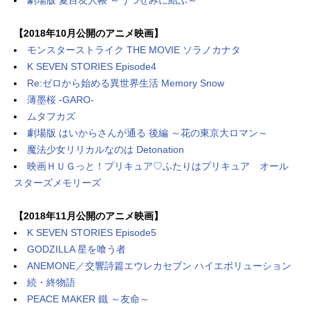
【2018年10月公開のアニメ映画】
モンスターストライク THE MOVIE ソラノカナタ
K SEVEN STORIES Episode4
Re:ゼロから始める異世界生活 Memory Snow
薄墨桜 -GARO-
ムタフカズ
劇場版 はいからさんが通る 後編 ～花の東京大ロマン～
魔法少女リリカルなのは Detonation
映画ＨＵＧっと！プリキュア♡ふたりはプリキュア オール
スターズメモリーズ
【2018年11月公開のアニメ映画】
K SEVEN STORIES Episode5
GODZILLA 星を喰う者
ANEMONE／交響詩篇エウレカセブン ハイエボリューション
続・終物語
PEACE MAKER 鐵 ～友命～