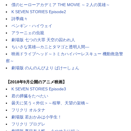
僕のヒーローアカデミア THE MOVIE ～２人の英雄～
K SEVEN STORIES Episode2
詩季織々
ペンギン・ハイウェイ
アラーニェの虫籠
劇場版 七つの大罪 天空の囚われ人
ちいさな英雄―カニとタマゴと透明人間―
映画ドライブヘッド～トミカハイパーレスキュー 機動救急警
察～
劇場版 のんのんびより ばけーしょん
【2018年9月公開のアニメ映画】
K SEVEN STORIES Episode3
君の膵臓をたべたい
曇天に笑う＜外伝＞～桜華、天望の架橋～
フリクリ オルタナ
劇場版 若おかみは小学生！
フリクリ プログレ
劇場版 夏目友人帳 ～うつせみに結ぶ～