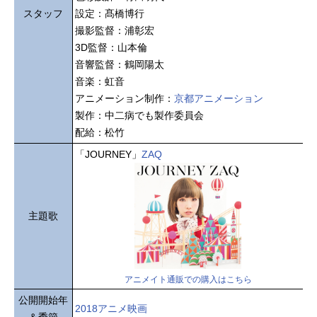
スタッフ
設定：髙橋博行
撮影監督：浦彰宏
3D監督：山本倫
音響監督：鶴岡陽太
音楽：虹音
アニメーション制作：
京都アニメーション
製作：中二病でも製作委員会
配給：松竹
「JOURNEY」
ZAQ
主題歌
アニメイト通販での購入はこちら
公開開始年
2018アニメ映画