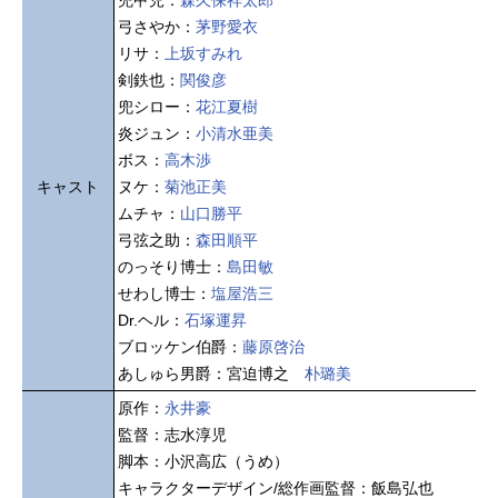
弓さやか：
茅野愛衣
リサ：
上坂すみれ
剣鉄也：
関俊彦
兜シロー：
花江夏樹
炎ジュン：
小清水亜美
ボス：
高木渉
キャスト
ヌケ：
菊池正美
ムチャ：
山口勝平
弓弦之助：
森田順平
のっそり博士：
島田敏
せわし博士：
塩屋浩三
Dr.ヘル：
石塚運昇
ブロッケン伯爵：
藤原啓治
あしゅら男爵：宮迫博之
朴璐美
原作：
永井豪
監督：志水淳児
脚本：小沢高広（うめ）
キャラクターデザイン/総作画監督：飯島弘也