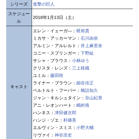
シリーズ
進撃の巨人
スケジュー
2018年1月13日（土）
ル
エレン・イェーガ―：
梶裕貴
ミカサ・アッカーマン：
石川由依
アルミン・アルレルト：
井上麻里奈
コニー・スプリンガー：
下野紘
サシャ・ブラウス：
小林ゆう
クリスタ・レンズ：
三上枝織
ユミル：
藤田咲
ライナー・ブラウン：
細谷佳正
キャスト
ベルトルト・フーバー：
橋詰知久
ジャン・キルシュタイン：
谷山紀章
アニ・レオンハート：
嶋村侑
ハンネス：
津田健次郎
ハンジ・ゾエ：
朴璐美
エルヴィン・スミス：
小野大輔
リヴァイ：
神谷浩史