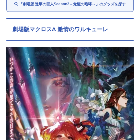
「劇場版 進撃の巨人Season2～覚醒の咆哮～」のグッズを探す
劇場版マクロスΔ 激情のワルキューレ