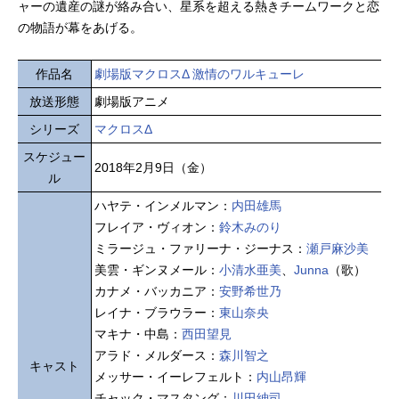
ャーの遺産の謎が絡み合い、星系を超える熱きチームワークと恋
の物語が幕をあげる。
作品名
劇場版マクロスΔ 激情のワルキューレ
放送形態
劇場版アニメ
シリーズ
マクロスΔ
スケジュー
2018年2月9日（金）
ル
ハヤテ・インメルマン：
内田雄馬
フレイア・ヴィオン：
鈴木みのり
ミラージュ・ファリーナ・ジーナス：
瀬戸麻沙美
美雲・ギンヌメール：
小清水亜美
、
Junna
（歌）
カナメ・バッカニア：
安野希世乃
レイナ・ブラウラー：
東山奈央
マキナ・中島：
西田望見
アラド・メルダース：
森川智之
キャスト
メッサー・イーレフェルト：
内山昂輝
チャック・マスタング：
川田紳司