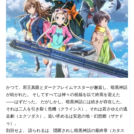
かつて、邪王真眼とダークフレイムマスターが邂逅し、暗黒神話
が紡がれた。 そしてすべては神々の祝福を以て終焉を迎えた
――はずだった。 だがしかし、暗黒神話には続きが存在した。
それは二人を引き裂く危機（クライシス）。それは若さゆえの逃
走劇（エクソダス）。追い求めるは安息の地・幻想郷（ザナド
ゥ）。
刮目せよ。 語られるは、隠匿されし暗黒神話の最終章（カタス