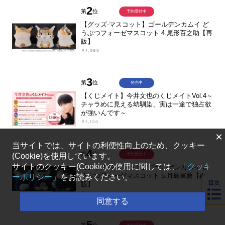
2
第
位
予約受付中
【グッズ-マスコット】ゴールデンカムイ ど
うぶつフォーゼマスコット 4.尾形百之助【再
販】
￥1,980
3
第
位
発売中
【くじメイト】今井文也のくじメイトVol.4～
チャラめに見える幼馴染、実は一途で独占欲
が強いんです～
￥1,100
×
当サイトでは、サイトの利便性向上のため、クッキー
4
第
位
予約受付中
(Cookie)を使用しています。
サイトのクッキー(Cookie)の使用に関しては、
「クッキ
【グッズ-マスコット】ゴールデンカムイ ど
うぶつフォーゼマスコット 5.月島軍曹【再
ーポリシー」
をお読みください。
目次
販】
￥1,980
同意する
5
第
位