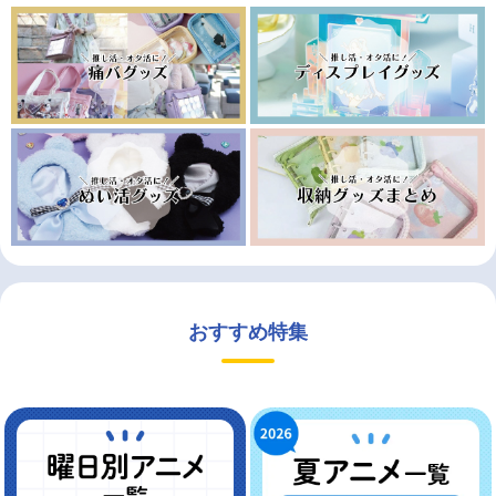
おすすめ特集