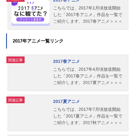
2017冬アニメ
こちらでは、2017年1月頃放送開始
した「2017冬アニメ」作品を一覧で
ご紹介します。2017春アニメ＞＞＜
＜2016秋アニメ
2017年アニメ一覧リンク
関連記事
2017春アニメ
こちらでは、2017年4月頃放送開始
した「2017春アニメ」作品を一覧で
ご紹介します。2017夏アニメ＞＞＜
＜2017冬アニメ
関連記事
2017夏アニメ
こちらでは、2017年7月頃放送開始
した「2017夏アニメ」作品を一覧で
ご紹介します。2017秋アニメ＞＞＜
＜2017春アニメ