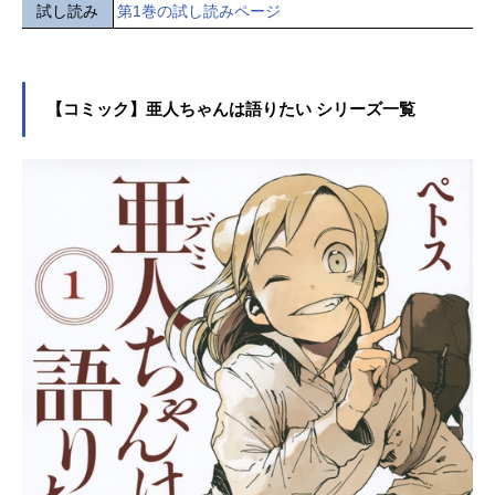
試し読み
第1巻の試し読みページ
【コミック】亜人ちゃんは語りたい シリーズ一覧