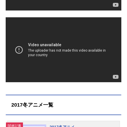
2017冬アニメ一覧
関連記事