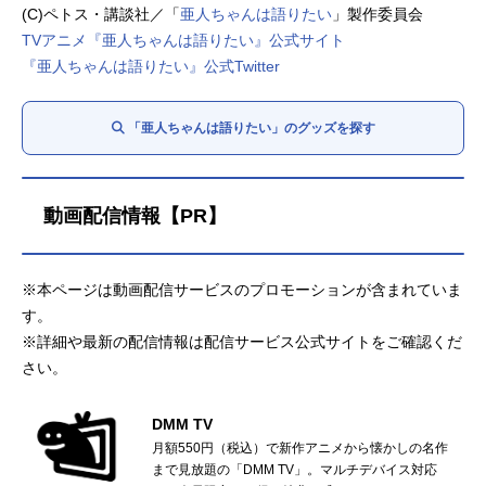
(C)ペトス・講談社／「
亜人ちゃんは語りたい
」製作委員会
TVアニメ『亜人ちゃんは語りたい』公式サイト
『亜人ちゃんは語りたい』公式Twitter
「亜人ちゃんは語りたい」のグッズを探す
動画配信情報【PR】
※本ページは動画配信サービスのプロモーションが含まれていま
す。
※詳細や最新の配信情報は配信サービス公式サイトをご確認くだ
さい。
DMM TV
月額550円（税込）で新作アニメから懐かしの名作
まで見放題の「DMM TV」。マルチデバイス対応