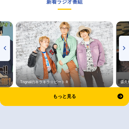
新着ラジオ番組
Trignalのキラキラ☆ビートＲ
森久
もっと見る