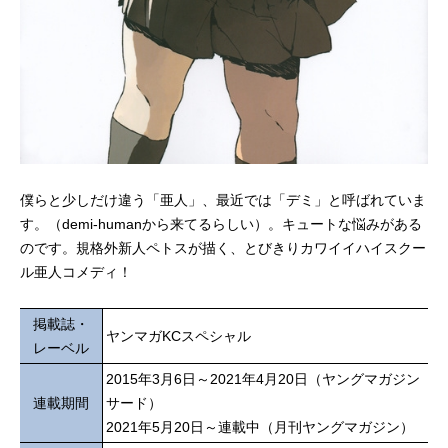
僕らと少しだけ違う「亜人」、最近では「デミ」と呼ばれていま
す。（demi-humanから来てるらしい）。キュートな悩みがある
のです。規格外新人ペトスが描く、とびきりカワイイハイスクー
ル亜人コメディ！
掲載誌・
ヤンマガKCスペシャル
レーベル
2015年3月6日～2021年4月20日（ヤングマガジン
連載期間
サード）
2021年5月20日～連載中（月刊ヤングマガジン）