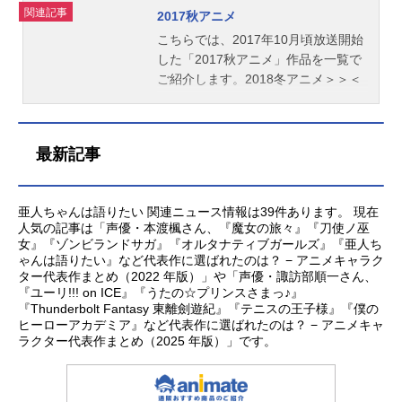
関連記事
2017秋アニメ
こちらでは、2017年10月頃放送開始
した「2017秋アニメ」作品を一覧で
ご紹介します。2018冬アニメ＞＞＜
＜2017夏アニメ
最新記事
亜人ちゃんは語りたい 関連ニュース情報は39件あります。 現在
人気の記事は「声優・本渡楓さん、『魔女の旅々』『刀使ノ巫
女』『ゾンビランドサガ』『オルタナティブガールズ』『亜人ち
ゃんは語りたい』など代表作に選ばれたのは？ − アニメキャラク
ター代表作まとめ（2022 年版）」や「声優・諏訪部順一さん、
『ユーリ!!! on ICE』『うたの☆プリンスさまっ♪』
『Thunderbolt Fantasy 東離劍遊紀』『テニスの王子様』『僕の
ヒーローアカデミア』など代表作に選ばれたのは？ − アニメキャ
ラクター代表作まとめ（2025 年版）」です。