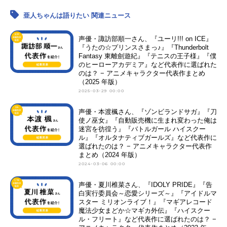
亜人ちゃんは語りたい 関連ニュース
声優・諏訪部順一さん、『ユーリ!!! on ICE』
『うたの☆プリンスさまっ♪』『Thunderbolt
Fantasy 東離劍遊紀』『テニスの王子様』『僕
のヒーローアカデミア』など代表作に選ばれた
のは？ − アニメキャラクター代表作まとめ
（2025 年版）
2025-03-29 00:00
声優・本渡楓さん、『ゾンビランドサガ』『刀
使ノ巫女』『自動販売機に生まれ変わった俺は
迷宮を彷徨う』『バトルガール ハイスクー
ル』『オルタナティブガールズ』など代表作に
選ばれたのは？ − アニメキャラクター代表作
まとめ（2024 年版）
2024-03-06 00:00
声優・夏川椎菜さん、『IDOLY PRIDE』『告
白実行委員会～恋愛シリーズ～』『アイドルマ
スター ミリオンライブ！』『マギアレコード
魔法少女まどか☆マギカ外伝』『ハイスクー
ル・フリート』など代表作に選ばれたのは？ −