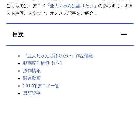
こちらでは、アニメ『
亜人ちゃんは語りたい
』のあらすじ、キャ
アニメ映画一覧
実写化映画一覧
スト声優、スタッフ、オススメ記事をご紹介！
今期アニメ曜日別一覧
目次
春アニメ
夏アニメ
秋アニメ
冬アニメ
『亜人ちゃんは語りたい』作品情報
動画配信情報【PR】
男性声優/女性声優一覧
原作情報
関連動画
FOLLOW US
2017冬アニメ一覧
最新記事