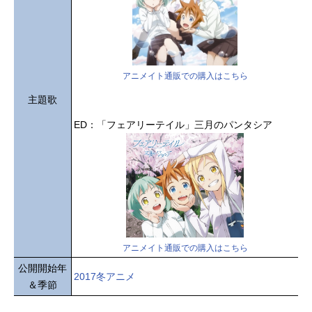
アニメイト通販での購入はこちら
主題歌
ED：「フェアリーテイル」三月のパンタシア
アニメイト通販での購入はこちら
公開開始年
2017冬アニメ
＆季節