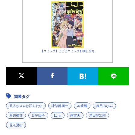
【コミック】ビビビコミック創刊記念号
関連タグ
亜人ちゃんは語りたい
諏訪部順一
本渡楓
篠田みなみ
夏川椎菜
日笠陽子
Lynn
雨宮天
津田健次郎
花江夏樹