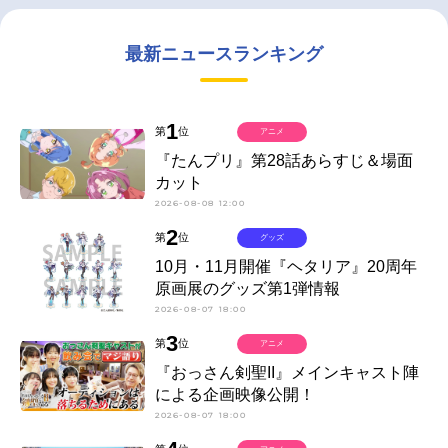
最新ニュースランキング
1
第
位
アニメ
『たんプリ』第28話あらすじ＆場面
カット
2026-08-08 12:00
2
第
位
グッズ
10月・11月開催『ヘタリア』20周年
原画展のグッズ第1弾情報
2026-08-07 18:00
3
第
位
アニメ
『おっさん剣聖II』メインキャスト陣
による企画映像公開！
2026-08-07 18:00