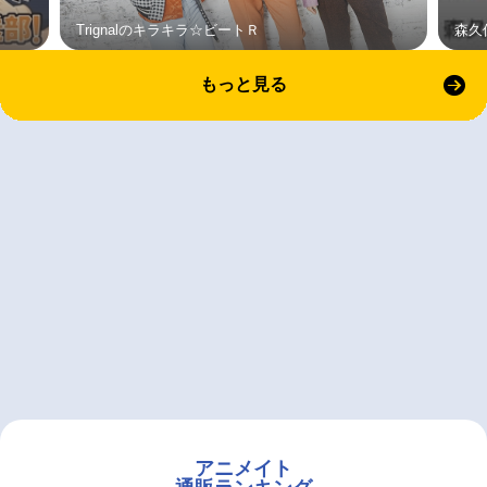
Trignalのキラキラ☆ビートＲ
森久
もっと見る
アニメイト