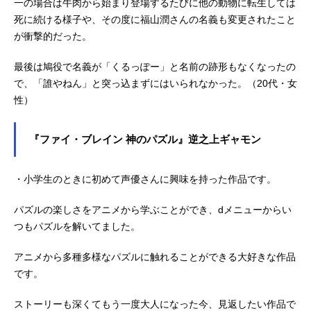
一の場合は牛肉から始まり登場するたびに他の動物に転生しては
死に続ける様子や、その度に福山潤さんの名義も変更されたこと
が衝撃的だった。
最後は鳩役で名義が「くるっぽー」と名前の跡形もなくなったの
で、「誰やねん」と突っ込まずにはいられなかった。（20代・女
性）
『ファイ・ブレイン 神のパズル』逆之上ギャモン
・小学生のときに初めて声優さんに興味を持った作品です。
パズルの楽しさをアニメから学ぶことができ、dメニューからい
つもパズルを解いてました。
アニメから多種多様なパズルに触れることができる大好きな作品
です。
ストーリーも深くてもう一度大人になった今、見返したい作品で