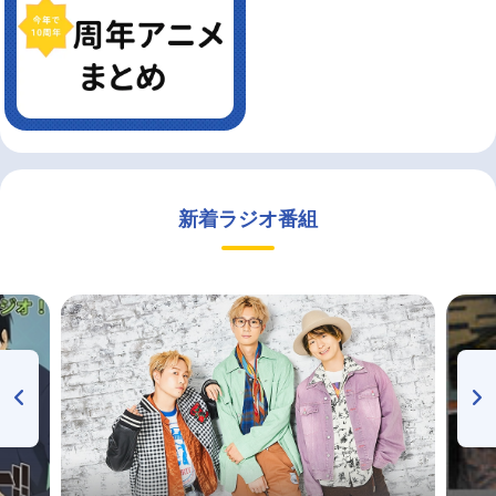
新着ラジオ番組