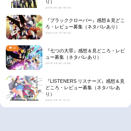
り）
2019-05-28 18:00
『ブラッククローバー』感想＆見どこ
ろ・レビュー募集（ネタバレあり）
2020-04-13 18:43
10
『七つの大罪』感想＆見どころ・レビ
ュー募集（ネタバレあり）
2019-09-25 10:56
『LISTENERS リスナーズ』感想＆見
どころ・レビュー募集（ネタバレあ
り）
2020-03-13 12:12