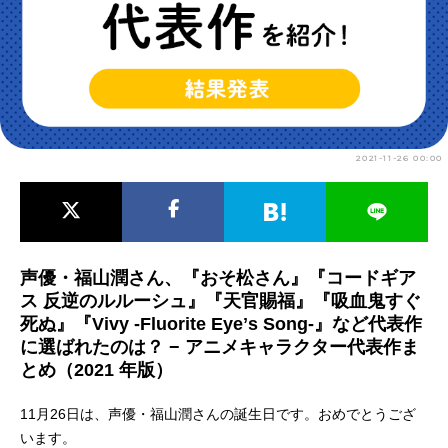
アニメ映画一覧
実写化映画一覧
今期アニメ曜日別一覧
春アニメ
夏アニメ
2021-11-26 00:00
秋アニメ
冬アニメ
男性声優/女性声優一覧
FOLLOW US
声優・福山潤さん、『おそ松さん』『コードギア
ス 反逆のルルーシュ』『天官賜福』『吸血鬼すぐ
死ぬ』『Vivy -Fluorite Eyeʼs Song-』など代表作
に選ばれたのは？ − アニメキャラクター代表作ま
とめ（2021 年版）
11月26日は、声優・福山潤さんの誕生日です。おめでとうござ
います。