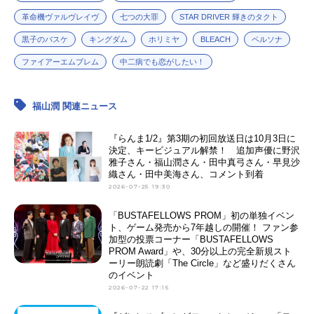
革命機ヴァルヴレイヴ
七つの大罪
STAR DRIVER 輝きのタクト
黒子のバスケ
キングダム
ホリミヤ
BLEACH
ペルソナ
ファイアーエムブレム
中二病でも恋がしたい！
福山潤 関連ニュース
『らんま1/2』第3期の初回放送日は10月3日に
決定、キービジュアル解禁！ 追加声優に野沢
雅子さん・福山潤さん・田中真弓さん・早見沙
織さん・田中美海さん、コメント到着
2026-07-25 19:30
「BUSTAFELLOWS PROM」初の単独イベン
ト、ゲーム発売から7年越しの開催！ ファン参
加型の投票コーナー「BUSTAFELLOWS
PROM Award」や、30分以上の完全新規スト
ーリー朗読劇「The Circle」など盛りだくさん
のイベント
2026-07-22 17:15