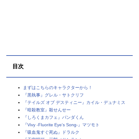
目次
まずはこちらのキャラクターから！
『黒執事』グレル・サトクリフ
『テイルズ オブ デスティニー』カイル・デュナミス
『暗殺教室』殺せんせー
『しろくまカフェ』パンダくん
『Vivy -Fluorite Eyeʼs Song-』マツモト
『吸血鬼すぐ死ぬ』ドラルク