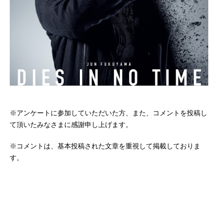
※アンケートに参加していただいた方、また、コメントを投稿し
て頂いたみなさまに感謝申し上げます。
※コメントは、基本投稿された文章を重視して掲載しておりま
す。