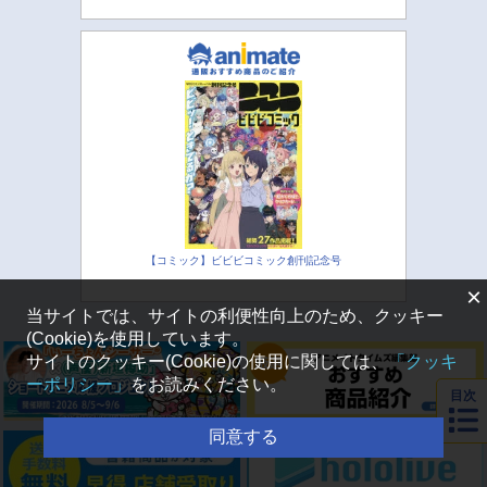
【コミック】ビビビコミック創刊記念号
×
当サイトでは、サイトの利便性向上のため、クッキー
(Cookie)を使用しています。
サイトのクッキー(Cookie)の使用に関しては、
「クッキ
ーポリシー」
をお読みください。
目次
同意する