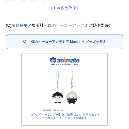
切島鋭児郎：
増田俊樹
蛙吹梅雨：
悠木碧
上鳴電気：
畠中祐
常闇踏陰：
細谷佳正
(C)
堀越耕平
／集英社・
僕のヒーローアカデミア
製作委員会
八百万百：
井上麻里奈
峰田実：
広橋涼
「僕のヒーローアカデミア More」のグッズを探す
耳郎響香：
真堂圭
青山優雅：
桑野晃輔
葉隠透：
名塚佳織
芦戸三奈：
喜多村英梨
障子目蔵：
西田雅一
瀬呂範太：
古島清孝
尾白猿夫：
三好晃祐
砂藤力道：
奈良徹
口田甲司：
永塚拓馬
心操人使：
羽多野渉
通形ミリオ：
新垣樽助
【グッズ-キーホルダー】呪術廻戦 ふわコロりんセット
キーホルダー【アニメイト特典付】
天喰環：
上村祐翔
波動ねじれ：
安野希世乃