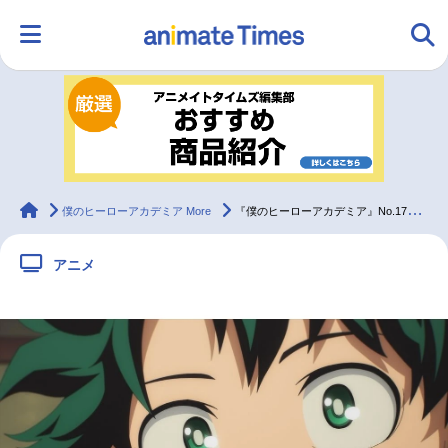
HOME
ランキング
アニメ
声優
ラジオ
みんなの声
グッズ
映画
animateTimes
僕のヒーローアカデミア More
『僕のヒーローアカデミア』No.170+1「More」先行カット
アニメ
マンガ・ラノベ
ゲーム・アプリ
音楽
コスプレ
2.5次元
配信・Vtuber
トレンド
無料マンガ
最新記事一覧
アニメ記事一覧
声優記事一覧