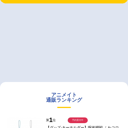
アニメイト
通販ランキング
1
第
位
予約受付中
【グッズ-キーホルダー】呪術廻戦 ふわコロ