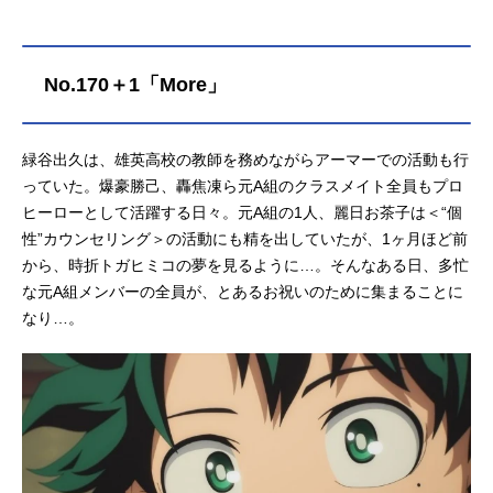
ビ・日本テレビ系全国29局ネットキ
ャスト緑谷出久：山下大輝爆豪勝
己：岡本信彦麗日お茶子：佐倉綾音
No.170＋1「More」
轟焦凍：梶裕貴飯田天哉：石川界人
切島鋭児郎：増田俊樹蛙吹梅雨：悠
木碧上鳴電気：畠中祐常闇踏陰：細
緑谷出久は、雄英高校の教師を務めながらアーマーでの活動も行
谷佳正八百万百：井上麻里奈峰田
っていた。爆豪勝己、轟焦凍ら元A組のクラスメイト全員もプロ
実：広橋涼耳郎響香：真堂圭青山優
ヒーローとして活躍する日々。元A組の1人、麗日お茶子は＜“個
雅：桑野晃輔葉隠透：名塚佳織芦戸
三奈：喜多村英梨障子目蔵：西田雅
性”カウンセリング＞の活動にも精を出していたが、1ヶ月ほど前
一瀬呂範太：古島清孝尾白猿夫：三
から、時折トガヒミコの夢を見るように…。そんなある日、多忙
好晃祐砂藤力道：奈良徹口田甲司：
な元A組メンバーの全員が、とあるお祝いのために集まることに
永塚拓馬心操人使：羽多野渉通形ミ
なり…。
リオ：新垣樽助天喰環：上村祐翔波
動ねじれ：安野希世乃スタッフ原...