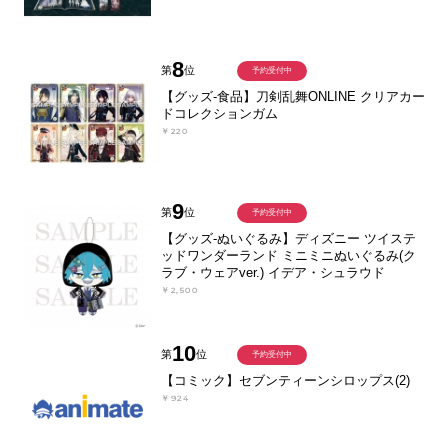
8
第
位
予約受付中
【グッズ-食品】刀剣乱舞ONLINE クリアカー
ドコレクションガム
￥220
9
第
位
予約受付中
【グッズ-ぬいぐるみ】ディズニー ツイステ
ッドワンダーランド ミニミニぬいぐるみ(ク
ラブ・ウェアver.) イデア・シュラウド
￥2,500
10
第
位
予約受付中
【コミック】セブンティーンシロップス(2)
￥924