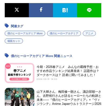
関連タグ
僕のヒーローアカデミア More
僕のヒーローアカデミア
アニメ
場面カット
僕のヒーローアカデミア More 関連ニュース
今期・2026春アニメ みんなの覇権予想・お
すすめ作品ランキング結果発表！ 話題作は？
ダークホースは？ 読者に聞いてみました！
2026-03-31 18:00
山下大輝さん、梅田修一朗さん、諏訪部順一さ
ん、吉野裕行さんが語るヒーローたちの軌跡と
未来――『僕のヒーローアカデミア』×『ヴィ
ジランテ』Anime Japanウルトラステージ2026