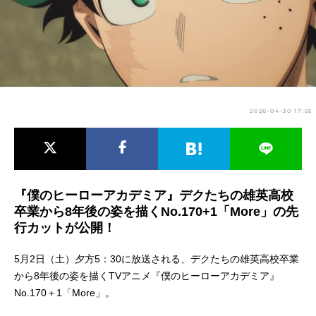
アニメ映画一覧
実写化映画一覧
今期アニメ曜日別一覧
春アニメ
夏アニメ
2026-04-30 17:55
秋アニメ
冬アニメ
男性声優/女性声優一覧
FOLLOW US
『僕のヒーローアカデミア』デクたちの雄英高校
卒業から8年後の姿を描くNo.170+1「More」の先
行カットが公開！
5月2日（土）夕方5：30に放送される、デクたちの雄英高校卒業
から8年後の姿を描くTVアニメ『僕のヒーローアカデミア』
No.170＋1「More」。