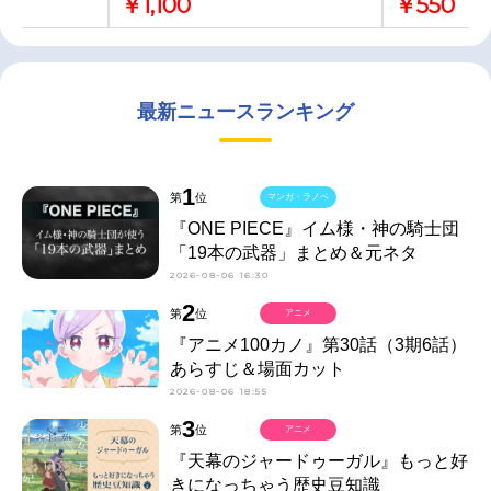
￥1,100
￥550
最新ニュースランキング
1
第
位
マンガ・ラノベ
『ONE PIECE』イム様・神の騎士団
「19本の武器」まとめ＆元ネタ
2026-08-06 16:30
2
第
位
アニメ
『アニメ100カノ』第30話（3期6話）
あらすじ＆場面カット
2026-08-06 18:55
3
第
位
アニメ
『天幕のジャードゥーガル』もっと好
きになっちゃう歴史豆知識