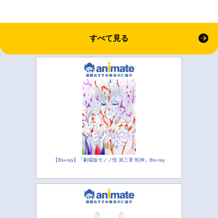
すべて見る
【Blu-ray】『劇場版モノノ怪 第三章 蛇神』Blu-ray