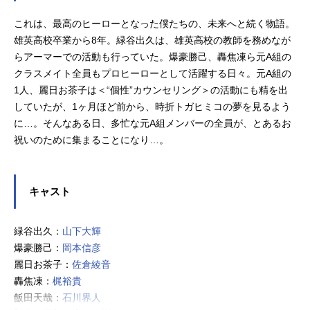
これは、最高のヒーローとなった僕たちの、未来へと続く物語。
雄英高校卒業から8年。緑谷出久は、雄英高校の教師を務めなが
らアーマーでの活動も行っていた。爆豪勝己、轟焦凍ら元A組の
クラスメイト全員もプロヒーローとして活躍する日々。元A組の
1人、麗日お茶子は＜“個性”カウンセリング＞の活動にも精を出
していたが、1ヶ月ほど前から、時折トガヒミコの夢を見るよう
に…。そんなある日、多忙な元A組メンバーの全員が、とあるお
祝いのために集まることになり…。
キャスト
緑谷出久：
山下大輝
爆豪勝己：
岡本信彦
麗日お茶子：
佐倉綾音
轟焦凍：
梶裕貴
飯田天哉：
石川界人