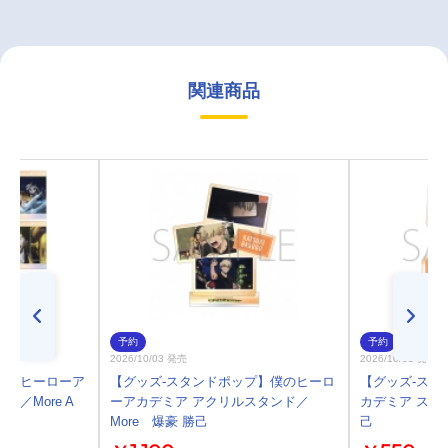
関連商品
予約
予約
2026/10/03 発売
2026/10/03 発売
僕のヒーローア
【グッズ-スタンドポップ】僕のヒーロ
【グッズ-ステ
／More A
ーアカデミア アクリルスタンド／
カデミア ステッ
More 爆豪 勝己
己