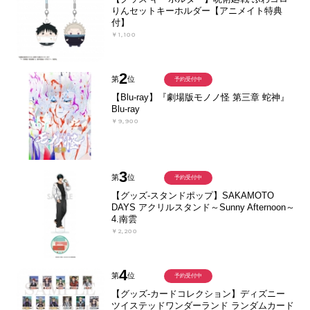
りんセットキーホルダー【アニメイト特典
付】
￥1,100
2
第
位
予約受付中
【Blu-ray】『劇場版モノノ怪 第三章 蛇神』
Blu-ray
￥9,900
3
第
位
予約受付中
【グッズ-スタンドポップ】SAKAMOTO
DAYS アクリルスタンド～Sunny Afternoon～
4.南雲
￥2,200
4
第
位
予約受付中
【グッズ-カードコレクション】ディズニー
ツイステッドワンダーランド ランダムカード