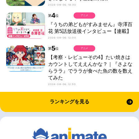
2026-08-06 18:30
4
第
位
アニメ
『うちの弟どもがすみません』寺澤百
花 第5話放送後インタビュー【連載】
2026-08-06 12:00
5
第
位
アニメ
【考察・レビューその4】たい焼きは
カウントしてええんかな？｜『さよな
らララ』でララが食べた魚の数を数え
てみた
2026-08-06 12:30
ランキングを見る