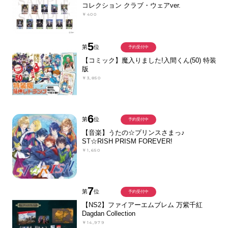
コレクション クラブ・ウェアver.
￥400
5
第
位
予約受付中
【コミック】魔入りました!入間くん(50) 特装
版
￥3,850
6
第
位
予約受付中
【音楽】うたの☆プリンスさまっ♪
ST☆RISH PRISM FOREVER!
￥1,650
7
第
位
予約受付中
【NS2】ファイアーエムブレム 万紫千紅
Dagdan Collection
￥14,979