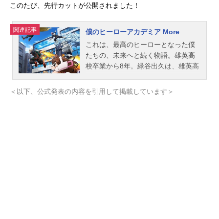
このたび、先行カットが公開されました！
関連記事
僕のヒーローアカデミア More
これは、最高のヒーローとなった僕
たちの、未来へと続く物語。雄英高
校卒業から8年。緑谷出久は、雄英高
校の教師を務めながらアーマーでの
活動も行っていた。爆豪勝己、轟焦
＜以下、公式発表の内容を引用して掲載しています＞
凍ら元A組のクラスメイト全員もプロ
ヒーローとして活躍する日々。元A組
の1人、麗日お茶子は＜“個性”カウン
セリング＞の活動にも精を出してい
たが、1ヶ月ほど前から、時折トガヒ
ミコの夢を見るように…。そんなあ
る日、多忙な元A組メンバーの全員
が、とあるお祝いのために集まるこ
とになり…。作品名僕のヒーローア
カデミアMore放送形態TVアニメシリ
ーズ僕のヒーローアカデミアスケジ
ュール2026年5月2日（土）読売テレ