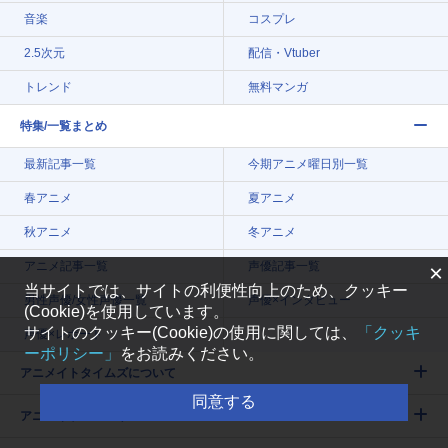
音楽
コスプレ
2.5次元
配信・Vtuber
トレンド
無料マンガ
特集/一覧まとめ
最新記事一覧
今期アニメ曜日別一覧
春アニメ
夏アニメ
秋アニメ
冬アニメ
アニメ記事一覧
声優記事一覧
×
当サイトでは、サイトの利便性向上のため、クッキー
男性声優/女性声優一覧
声優×インタビュー
(Cookie)を使用しています。
サイトのクッキー(Cookie)の使用に関しては、
「クッキ
声優×レポート
ーポリシー」
をお読みください。
アニメイトタイムズについて
同意する
アニメイトのWebサービス