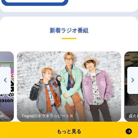
新着ラジオ番組
on
Trignalのキラキラ☆ビートＲ
森久
もっと見る