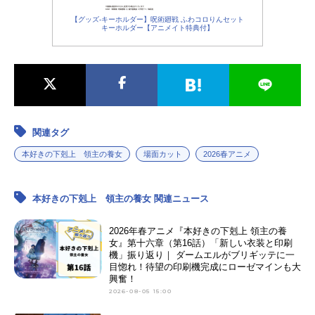
【グッズ-キーホルダー】呪術廻戦 ふわコロりんセット
キーホルダー【アニメイト特典付】
関連タグ
本好きの下剋上 領主の養女
場面カット
2026春アニメ
本好きの下剋上 領主の養女 関連ニュース
2026年春アニメ『本好きの下剋上 領主の養
女』第十六章（第16話）「新しい衣装と印刷
機」振り返り｜ ダームエルがブリギッテに一
目惚れ！待望の印刷機完成にローゼマインも大
興奮！
2026-08-05 15:00