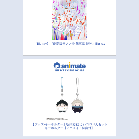
【Blu-ray】『劇場版モノノ怪 第三章 蛇神』Blu-ray
【グッズ-キーホルダー】呪術廻戦 ふわコロりんセット
キーホルダー【アニメイト特典付】