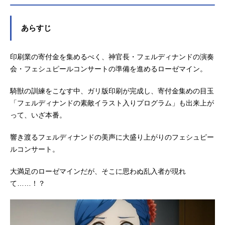
ィア：高山みなみヴィルフリート：
寺崎裕香カルステッド：森川智之エ
ルヴィーラ：井上喜久子ダームエ
あらすじ
ル：梅原裕一郎ブリギッテ：瀬戸麻
沙美アンゲリカ：東山奈央ベンノ：
印刷業の寄付金を集めるべく、神官長・フェルディナンドの演奏
子安武人マルク：前野智昭ルッツ：
田村睦心フラン：狩野翔ギル：三瓶
会・フェシュピールコンサートの準備を進めるローゼマイン。
由布子ヴィルマ：安野希世乃トゥー
リ：中島愛ギュンター：小山剛志エ
騎獣の訓練をこなす中、ガリ版印刷が完成し、寄付金集めの目玉
ーファ：折笠富美子スタッフ原作：
「フェルディナンドの素敵イラスト入りプログラム」も出来上が
香月美夜『本好きの下剋上～司書に
って、いざ本番。
なる...
響き渡るフェルディナンドの美声に大盛り上がりのフェシュピー
ルコンサート。
大満足のローゼマインだが、そこに思わぬ乱入者が現れ
て……！？