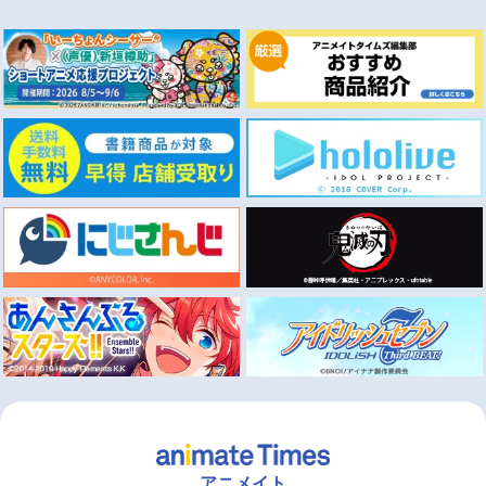
アニメイト