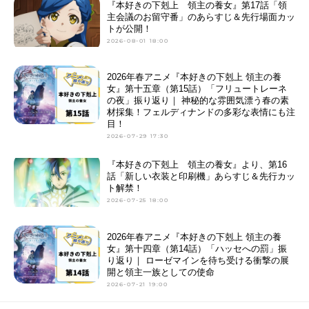
『本好きの下剋上 領主の養女』第17話「領
主会議のお留守番」のあらすじ＆先行場面カッ
トが公開！
2026-08-01 18:00
2026年春アニメ『本好きの下剋上 領主の養
女』第十五章（第15話）「フリュートレーネ
の夜」振り返り｜ 神秘的な雰囲気漂う春の素
材採集！フェルディナンドの多彩な表情にも注
目！
2026-07-29 17:30
『本好きの下剋上 領主の養女』より、第16
話「新しい衣装と印刷機」あらすじ＆先行カッ
ト解禁！
2026-07-25 18:00
2026年春アニメ『本好きの下剋上 領主の養
女』第十四章（第14話）「ハッセへの罰」振
り返り｜ ローゼマインを待ち受ける衝撃の展
開と領主一族としての使命
2026-07-21 19:00