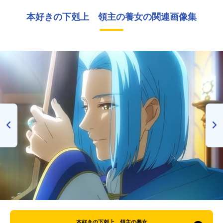
本好きの下剋上 領主の養女の関連画像集
本好きの下剋上 領主の養女