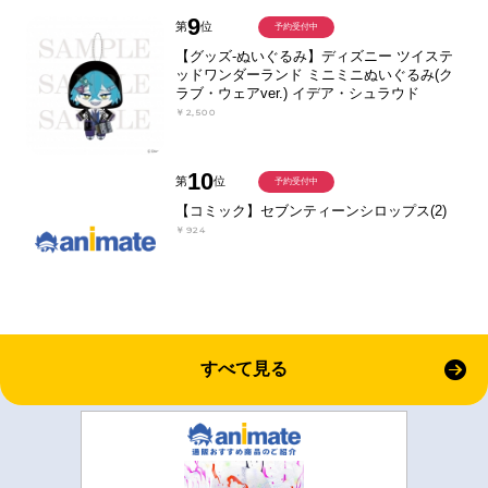
9
第
位
予約受付中
【グッズ-ぬいぐるみ】ディズニー ツイステ
ッドワンダーランド ミニミニぬいぐるみ(ク
ラブ・ウェアver.) イデア・シュラウド
￥2,500
10
第
位
予約受付中
【コミック】セブンティーンシロップス(2)
￥924
すべて見る