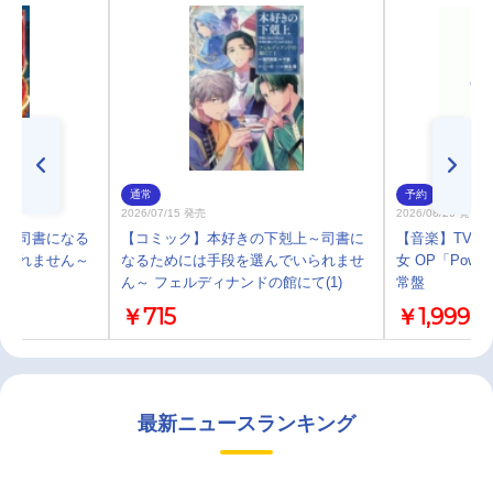
通常
予約
2026/07/15 発売
2026/08/26 発売
上～司書になる
【コミック】本好きの下剋上～司書に
【音楽】TV 
いられません～
なるためには手段を選んでいられませ
女 OP「Power
ん～ フェルディナンドの館にて(1)
常盤
￥715
￥1,999
最新ニュースランキング