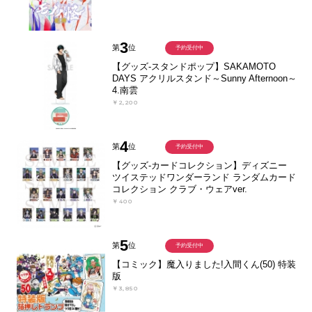
3
第
位
予約受付中
【グッズ-スタンドポップ】SAKAMOTO
DAYS アクリルスタンド～Sunny Afternoon～
4.南雲
￥2,200
4
第
位
予約受付中
【グッズ-カードコレクション】ディズニー
ツイステッドワンダーランド ランダムカード
コレクション クラブ・ウェアver.
￥400
5
第
位
予約受付中
【コミック】魔入りました!入間くん(50) 特装
版
￥3,850