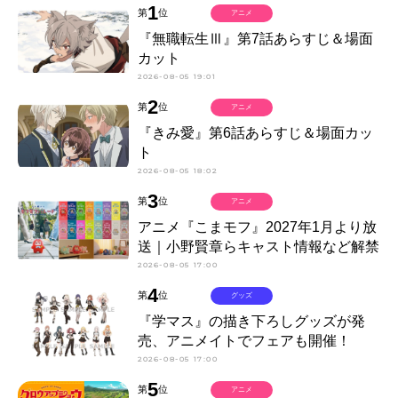
1
第
位
アニメ
『無職転生Ⅲ』第7話あらすじ＆場面
カット
2026-08-05 19:01
2
第
位
アニメ
『きみ愛』第6話あらすじ＆場面カッ
ト
2026-08-05 18:02
3
第
位
アニメ
アニメ『こまモフ』2027年1月より放
送｜小野賢章らキャスト情報など解禁
2026-08-05 17:00
4
第
位
グッズ
『学マス』の描き下ろしグッズが発
売、アニメイトでフェアも開催！
2026-08-05 17:00
5
第
位
アニメ