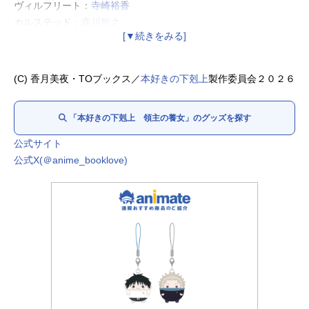
ヴィルフリート：
寺崎裕香
カルステッド：
森川智之
エルヴィーラ：
井上喜久子
ダームエル：
梅原裕一郎
ブリギッテ：
瀬戸麻沙美
(C) 香月美夜・TOブックス／
本好きの下剋上
製作委員会２０２６
アンゲリカ：
東山奈央
ベンノ：
子安武人
「本好きの下剋上 領主の養女」のグッズを探す
マルク：
前野智昭
ルッツ：
田村睦心
公式サイト
フラン：
狩野翔
公式X(＠anime_booklove)
ギル：
三瓶由布子
ヴィルマ：
安野希世乃
トゥーリ：
中島愛
ギュンター：
小山剛志
エーファ：
折笠富美子