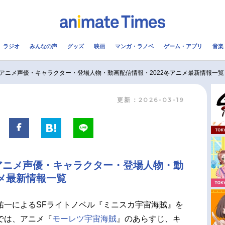
ラジオ
みんなの声
グッズ
映画
マンガ・ラノベ
ゲーム・アプリ
音楽
メ
声優
ラジオ
み
アニメ声優・キャラクター・登場人物・動画配信情報・2022冬アニメ最新情報一覧
更新：2026-03-19
コスプレ
2.5次元
配信
アニメ映画一覧
今期アニメ曜日別一覧
実写化映画一覧
春アニメ
アニメ声優・キャラクター・登場人物・動
男性声優/女性声優一覧
夏アニメ
ニメ最新情報一覧
FOLLOW US
祐一によるSFライトノベル『ミニスカ宇宙海賊』を
では、アニメ『
モーレツ宇宙海賊
』のあらすじ、キ