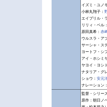
イズミ・ユノ
小林丸翔子：
エイプリル・
リリィ・ベル
原田真希：
赤
ウルスラ・ア
サーシャ・ス
ヨートフ・シ
アイ・ホシミ
ヤヨイ・ヨシ
ナタリア・グ
ショウ：
安元
ナレーション
監督・シリー
原作：朝日ノ
画：松本規之