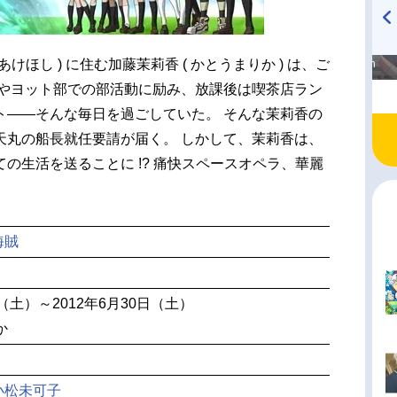
高橋美紀のおんぷの気持ち
TVアニメ『戦隊大失格』
あけほし ) に住む加藤茉莉香 ( かとうまりか ) は、ご
♪ in アニメイトタイムズ
radio 大直会 2nd season
学やヨット部での部活動に励み、放課後は喫茶店ラン
ト――そんな毎日を過ごしていた。 そんな茉莉香の
天丸の船長就任要請が届く。 しかして、茉莉香は、
の生活を送ることに !? 痛快スペースオペラ、華麗
海賊
日（土）～2012年6月30日（土）
か
小松未可子