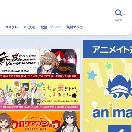
search
コスプレ
2.5次元
配信・Vtuber
無料マンガ
んなの声
グッズ
映画
・Vtuber
トレンド
無料マンガ
秋アニメ
冬アニメ