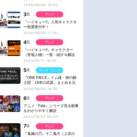
2026/08/05 18:02
3
位
アニメ
『ハイキュー!!』人気キャラクタ
ー投票受付中！
2026/08/03 17:00
4
位
アニメ
『ハイキュー!!』キャラクター
（登場人物）一覧・紹介＆解説
2024/03/11 16:00
5
位
マンガ・ラノベ
『ONE PIECE』イム様・神の騎
士団「19本の武器」まとめ＆元
ネタ
2026/08/06 16:30
6
位
アニメ
アニメ『Fate』シリーズ見る順番
をわかりやすく解説
2024/05/23 00:00
7
位
アニメ
『鬼滅の刃』十二鬼月（上弦の