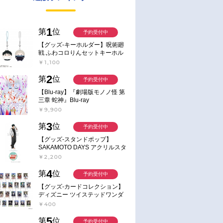
1
第
位
予約受付中
【グッズ-キーホルダー】呪術廻
戦 ふわコロりんセットキーホル
ダー【アニメイト特典付】
￥1,100
2
第
位
予約受付中
【Blu-ray】『劇場版モノノ怪 第
三章 蛇神』Blu-ray
￥9,900
3
第
位
予約受付中
【グッズ-スタンドポップ】
SAKAMOTO DAYS アクリルスタ
ンド～Sunny Afternoon～ 4.南雲
￥2,200
4
第
位
予約受付中
【グッズ-カードコレクション】
ディズニー ツイステッドワンダ
ーランド ランダムカードコレク
￥400
ション クラブ・ウェアver.
5
第
位
予約受付中