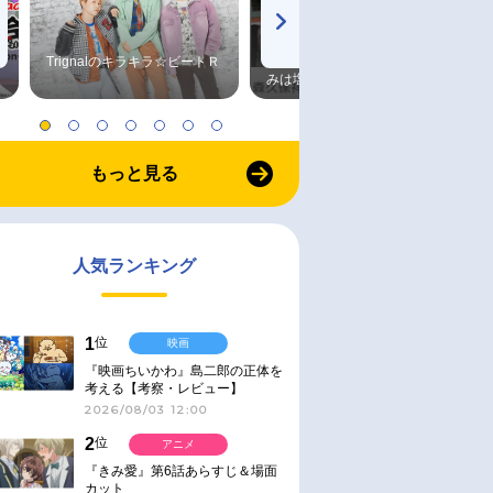
Trignalのキラキラ☆ビートＲ
森久保祥太郎×浪川大輔 つま
みは塩だけ
もっと見る
人気ランキング
1
位
映画
『映画ちいかわ』島二郎の正体を
考える【考察・レビュー】
2026/08/03 12:00
2
位
アニメ
『きみ愛』第6話あらすじ＆場面
カット