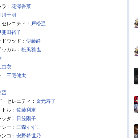
ハラ：
花澤香菜
見川千明
・セレニティ：
戸松遥
甲斐田裕子
ンドウッド：
伊藤静
ドゥガル：
松風雅也
治
江由衣
ー：
三宅健太
禎丞
デ・セレニティ：
金元寿子
リトル：
佐藤利奈
レッタ：
日笠陽子
ーシー：
三森すずこ
ハンコ：
安野希世乃