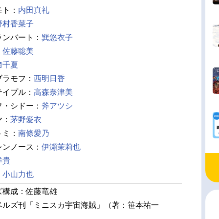
モト：
内田真礼
野村香菜子
ランバート：
巽悠衣子
：
佐藤聡美
﨑千夏
ブラモフ：
西明日香
テイプル：
高森奈津美
フ・シドー：
斧アツシ
ヤ：
茅野愛衣
トミ：
南條愛乃
レンノース：
伊瀬茉莉也
洋貴
：
小山力也
ズ構成：佐藤竜雄
ベルズ刊「ミニスカ宇宙海賊」（著：笹本祐一
）