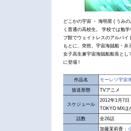
どこかの宇宙 ・ 海明星 ( うみの
く普通の高校生。 学校では勉
プ館でウェイトレスのアルバイ
もとに、突然、宇宙海賊船・弁
女子高生兼宇宙海賊船船長として
に登場 !
作品名
モーレツ宇宙
放送形態
TVアニメ
2012年1月7
スケジュール
TOKYO MXほ
話数
全26話
加藤茉莉香：