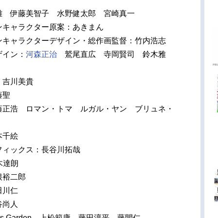
雄 伊藤美智子 水野健太郎 宮崎真一
ンキャラクター原案：あきまん
ンキャラクターデザイン・総作画監督：竹内浩志
ザイン：
河森正治
鷲尾直広 寺岡賢司 鈴木雅
：吉川美貴
藤聖
藤正浩 ロマン・トマ ルガル・ヤン ブリュネ・
本千絵
フィックス：長谷川拓哉
木達朗
根裕二郎
田川仁
谷尚人
nts Garden 上松範康 藤田淳平 藤間仁