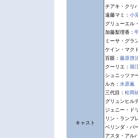
チアキ・クリ
遠藤マミ：
小
グリューエル
加藤梨理香：
ミーサ・グラ
ケイン・マク
百眼：
藤原啓
クーリエ：
堀
シュニッツァ
ルカ：
水原薫
三代目：
松岡
グリュンヒル
ジェニー・ド
リン・ランブ
キャスト
ベリンダ・パ
アスタ・アル