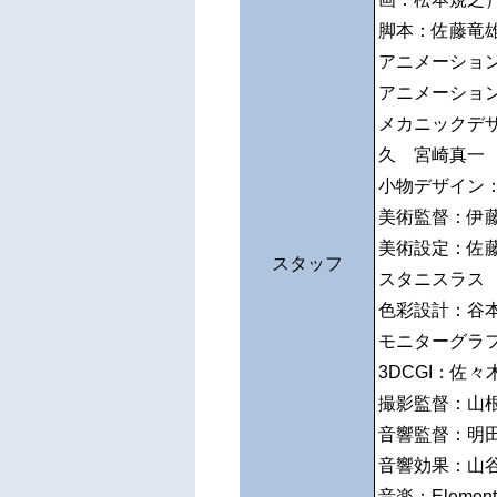
脚本：佐藤竜
アニメーショ
アニメーショ
メカニックデ
久 宮崎真一
小物デザイン
美術監督：伊
美術設定：佐
スタッフ
スタニスラス
色彩設計：谷
モニターグラ
3DCGI：佐々
撮影監督：山
音響監督：明
音響効果：山
音楽：Eleme