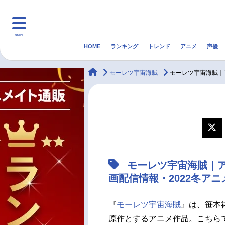
menu
HOME
ランキング
トレンド
アニメ
声優
HOME
ランキング
アニ
animateTimes
モーレツ宇宙海賊
モーレツ宇宙海賊｜
マンガ・ラノベ
ゲーム・アプリ
音楽
最新記事一覧
アニメ記事一覧
モーレツ宇宙海賊｜
声優記事一覧
画配信情報・2022冬ア
『
モーレツ宇宙海賊
』は、笹本
原作とするアニメ作品。こちら