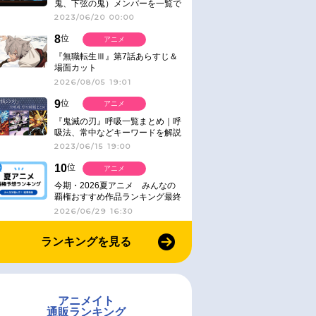
鬼、下弦の鬼）メンバーを一覧で
紹介＆解説（登場鬼の情報まと
2023/06/20 00:00
め）
8
位
アニメ
『無職転生Ⅲ』第7話あらすじ＆
場面カット
2026/08/05 19:01
9
位
アニメ
『鬼滅の刃』呼吸一覧まとめ｜呼
吸法、常中などキーワードを解説
2023/06/15 19:00
10
位
アニメ
今期・2026夏アニメ みんなの
覇権おすすめ作品ランキング最終
結果発表！
2026/06/29 16:30
ランキングを見る
アニメイト
通販ランキング