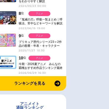
をわかりやすく解説
2024/05/23 00:00
8
位
アニメ
『鬼滅の刃』呼吸一覧まとめ｜呼
吸法、常中などキーワードを解説
2023/06/15 19:00
9
位
アニメ
プリキュア歴代シリーズ23＋2作
品の順番・年表・キャラクター
【2025年版】
2025/11/27 10:30
10
位
アニメ
今期・2026夏アニメ みんなの
覇権おすすめ作品ランキング最終
結果発表！
2026/06/29 16:30
ランキングを見る
アニメイト
通販ランキング