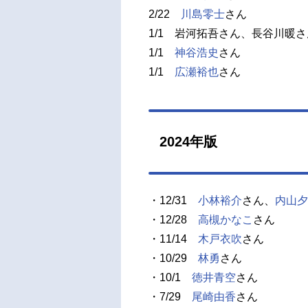
2/22
川島零士
さん
1/1 岩河拓吾さん、長谷川暖さ
1/1
神谷浩史
さん
1/1
広瀬裕也
さん
2024年版
・12/31
小林裕介
さん、
内山夕
・12/28
高槻かなこ
さん
・11/14
木戸衣吹
さん
・10/29
林勇
さん
・10/1
徳井青空
さん
・7/29
尾崎由香
さん