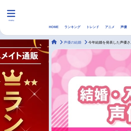
menu
HOME
ランキング
トレンド
アニメ
声優
HOME
ランキング
アニ
animateTimes
声優の結婚
今年結婚を発表した声優さ
マンガ・ラノベ
ゲーム・アプリ
音楽
最新記事一覧
アニメ記事一覧
声優記事一覧