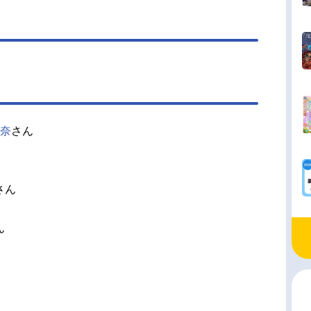
奈
さん
さん
ん