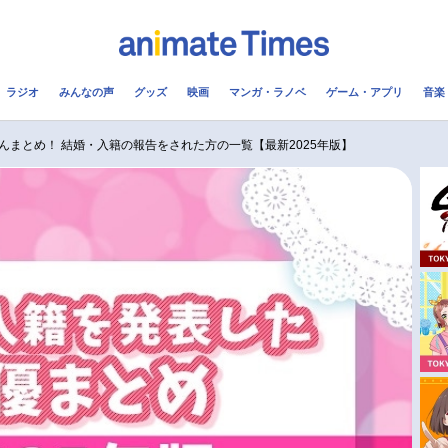
ラジオ
みんなの声
グッズ
映画
マンガ・ラノベ
ゲーム・アプリ
音楽
メ
声優
ラジオ
み
んまとめ！ 結婚・入籍の報告をされた方の一覧【最新2025年版】
コスプレ
2.5次元
配信
アニメ映画一覧
今期アニメ曜日別一覧
実写化映画一覧
春アニメ
男性声優/女性声優一覧
夏アニメ
FOLLOW US