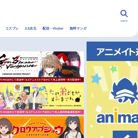
search
コスプレ
2.5次元
配信・Vtuber
無料マンガ
んなの声
グッズ
映画
・Vtuber
トレンド
無料マンガ
秋アニメ
冬アニメ