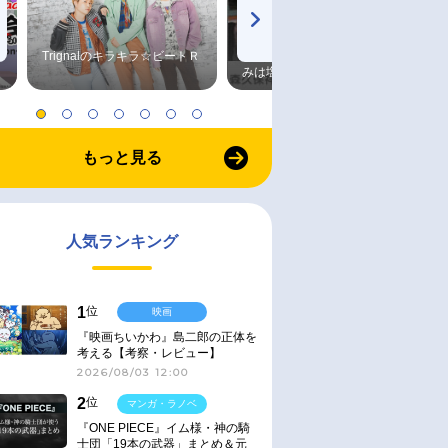
Trignalのキラキラ☆ビートＲ
森久保祥太郎×浪川大輔 つま
みは塩だけ
もっと見る
人気ランキング
1
位
映画
『映画ちいかわ』島二郎の正体を
考える【考察・レビュー】
2026/08/03 12:00
2
位
マンガ・ラノベ
『ONE PIECE』イム様・神の騎
士団「19本の武器」まとめ＆元