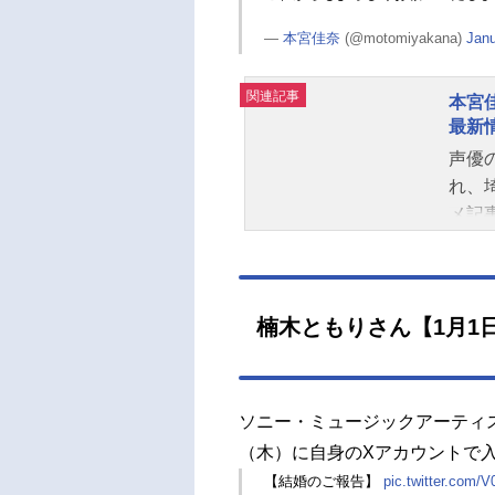
—
本宮佳奈
(@motomiyakana)
Janu
関連記事
本宮
最新
声優
れ、
メ記
楠木ともりさん【1月1
ソニー・ミュージックアーティ
（木）に自身のXアカウントで
【結婚のご報告】
pic.twitter.com/V