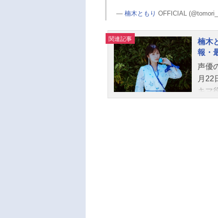
—
楠木ともり
OFFICIAL (@tomori_
関連記事
楠木
報・
声優
月2
キマ
ージ
多く
スス