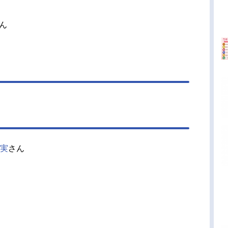
ん
実
さん