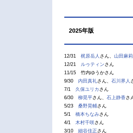
2025年版
12/31
梶原岳人
さん、
山田麻莉
12/21
ルゥティン
さん
11/15 竹内ゆうかさん
9/30
内田真礼
さん、
石川界人
7/1
久保ユリカ
さん
6/30
柳晃平
さん、
石上静香
さ
5/23
桑野晃輔
さん
5/1
橋本ちなみ
さん
4/1
木村千咲
さん
3/10
細谷佳正
さん