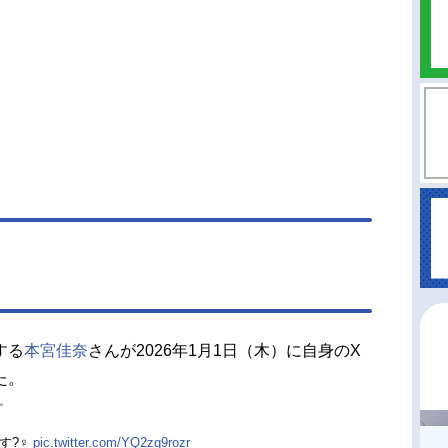
】
する
本宮佳奈
さんが2026年1月1日（木）に自身のX
た。
✨
‍♀️
pic.twitter.com/YQ2zq9rozr