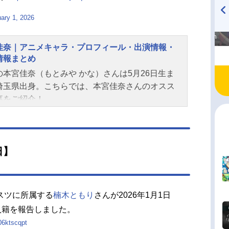
ary 1, 2026
高橋美紀のおんぷの気持ち
TVアニメ『戦隊大失格』
♪ in アニメイトタイムズ
radio 大直会 2nd season
佳奈｜アニメキャラ・プロフィール・出演情報・
情報まとめ
の本宮佳奈（もとみや かな）さんは5月26日生ま
埼玉県出身。こちらでは、本宮佳奈さんのオスス
事をご紹介！
日】
スツに所属する
楠木ともり
さんが2026年1月1日
入籍を報告しました。
06ktscqpt