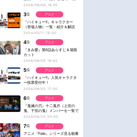
ネタ
2026/08/06 16:30
3
位
アニメ
『ハイキュー!!』キャラクター
（登場人物）一覧・紹介＆解説
2024/03/11 16:00
4
位
アニメ
『きみ愛』第6話あらすじ＆場面
カット
2026/08/05 18:02
5
位
アニメ
『ハイキュー!!』人気キャラクタ
ー投票受付中！
2026/08/03 17:00
6
位
アニメ
『鬼滅の刃』十二鬼月（上弦の
鬼、下弦の鬼）メンバーを一覧で
紹介＆解説（登場鬼の情報まと
2023/06/20 00:00
め）
7
位
アニメ
アニメ『Fate』シリーズ見る順番