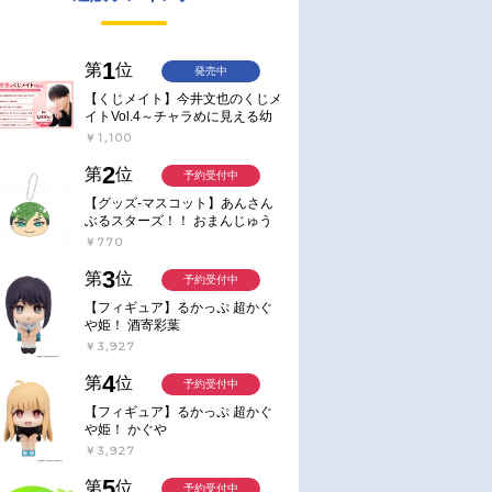
1
第
位
発売中
【くじメイト】今井文也のくじメ
イトVol.4～チャラめに見える幼
馴染、実は一途で独占欲が強いん
￥1,100
です～
2
第
位
予約受付中
【グッズ-マスコット】あんさん
ぶるスターズ！！ おまんじゅう
にぎにぎマスコット ねくすと2
￥770
Hbox
3
第
位
予約受付中
【フィギュア】るかっぷ 超かぐ
や姫！ 酒寄彩葉
￥3,927
4
第
位
予約受付中
【フィギュア】るかっぷ 超かぐ
や姫！ かぐや
￥3,927
5
第
位
予約受付中