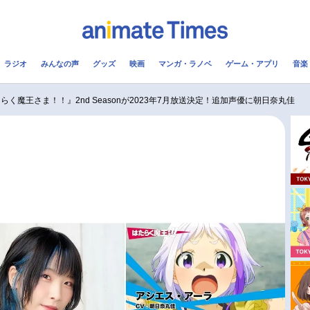
ラジオ
みんなの声
グッズ
映画
マンガ・ラノベ
ゲーム・アプリ
音楽
メ
声優
ラジオ
み
らく魔王さま！！』2nd Seasonが2023年7月放送決定！追加声優に朝日奈丸佳
コスプレ
2.5次元
配信
アニメ映画一覧
今期アニメ曜日別一覧
実写化映画一覧
春アニメ
男性声優/女性声優一覧
夏アニメ
FOLLOW US