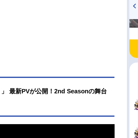
高橋美紀のおんぷの気持ち
TVアニメ『戦隊大失格』
♪ in アニメイトタイムズ
radio 大直会 2nd season
最新PVが公開！2nd Seasonの舞台
？