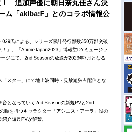
決定！ 追加声優に朝日奈丸佳さん決
ム「akiba:F」とのコラボ情報公
029氏による、シリーズ累計発行部数350万部突破
。「AnimeJapan2023」博報堂DYミュージッ
にて、2nd Seasonの放送が2023年7月となる
ス「スター」にて地上波同時・見放題独占配信とな
なっていく2nd Seasonの新規PVと2nd
紫色の瞳を持つキャラクター「アシエス・アーラ」役の
ラ紹介短尺PVが解禁。