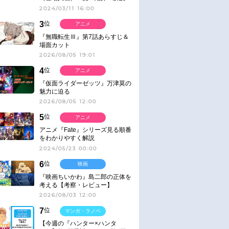
2024/03/11 16:00
3
位
アニメ
『無職転生Ⅲ』第7話あらすじ＆
場面カット
2026/08/05 19:01
4
位
アニメ
『仮面ライダーゼッツ』万津莫の
魅力に迫る
2026/08/05 12:00
5
位
アニメ
アニメ『Fate』シリーズ見る順番
をわかりやすく解説
2024/05/23 00:00
6
位
映画
『映画ちいかわ』島二郎の正体を
考える【考察・レビュー】
2026/08/03 12:00
7
位
マンガ・ラノベ
【今週の『ハンター×ハンタ