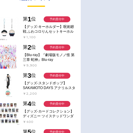
1
第
位
予約受付中
【グッズ-キーホルダー】呪術廻
戦 ふわコロりんセットキーホル
ダー【アニメイト特典付】
￥1,100
2
第
位
予約受付中
【Blu-ray】『劇場版モノノ怪 第
三章 蛇神』Blu-ray
￥9,900
3
第
位
予約受付中
【グッズ-スタンドポップ】
SAKAMOTO DAYS アクリルスタ
ンド～Sunny Afternoon～ 4.南雲
￥2,200
4
第
位
予約受付中
【グッズ-カードコレクション】
ディズニー ツイステッドワンダ
ーランド ランダムカードコレク
￥400
ション クラブ・ウェアver.
5
第
位
予約受付中