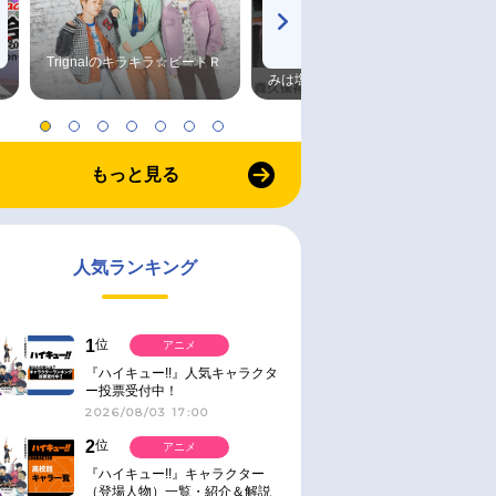
Trignalのキラキラ☆ビートＲ
森久保祥太郎×浪川大輔 つま
みは塩だけ
もっと見る
人気ランキング
1
位
アニメ
『ハイキュー!!』人気キャラクタ
ー投票受付中！
2026/08/03 17:00
2
位
アニメ
『ハイキュー!!』キャラクター
（登場人物）一覧・紹介＆解説