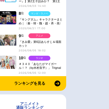
ー』】第2王子詰みか？ 第1王
子と第4王子が対峙「発令」＜
2026/08/03 14:40
No.416＞
8
位
マンガ・ラノベ
『キングダム』キャラクターまと
め｜〈秦・韓・魏・趙・斉・燕〉
2025/08/21 17:00
9
位
アニメ
『きみ愛』第6話あらすじ＆場面
カット
2026/08/05 18:02
10
位
ラジオ
＃３４０「あなたがマイガー
ル！？（by木村良平）」 Trignal
のキラキラ☆ビートＲ
2026/08/05 12:00
ランキングを見る
アニメイト
通販ランキング