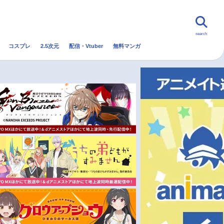
search
コスプレ
2.5次元
配信・Vtuber
無料マンガ
んなの声
グッズ
映画
・Vtuber
トレンド
無料マンガ
秋アニメ
冬アニメ