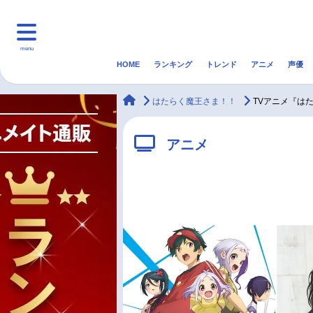
menu
HOME
ランキング
トレンド
アニメ
声優
HOME
ランキング
アニ
animateTimes
はたらく魔王さま！！
TVアニメ『はた
マンガ・ラノベ
ゲーム・アプリ
音楽
アニメ
最新記事一覧
アニメ記事一覧
声優記事一覧