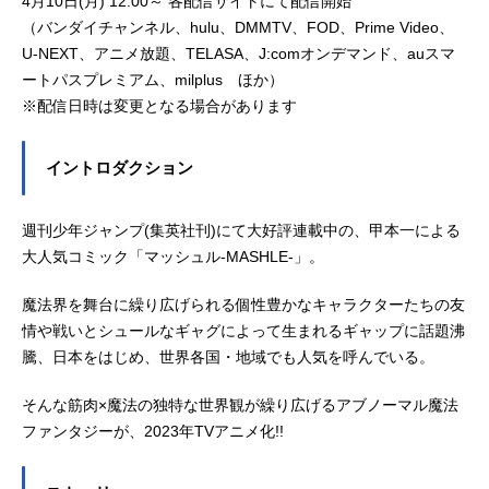
4月10日(月) 12:00～ 各配信サイトにて配信開始
（バンダイチャンネル、hulu、DMMTV、FOD、Prime Video、
U-NEXT、アニメ放題、TELASA、J:comオンデマンド、auスマ
ートパスプレミアム、milplus ほか）
※配信日時は変更となる場合があります
イントロダクション
週刊少年ジャンプ(集英社刊)にて大好評連載中の、甲本一による
大人気コミック「マッシュル-MASHLE-」。
魔法界を舞台に繰り広げられる個性豊かなキャラクターたちの友
情や戦いとシュールなギャグによって生まれるギャップに話題沸
騰、日本をはじめ、世界各国・地域でも人気を呼んでいる。
そんな筋肉×魔法の独特な世界観が繰り広げるアブノーマル魔法
ファンタジーが、2023年TVアニメ化!!