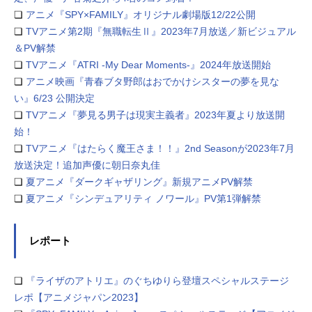
❏
アニメ『SPY×FAMILY』オリジナル劇場版12/22公開
❏
TVアニメ第2期『無職転生Ⅱ』2023年7月放送／新ビジュアル
＆PV解禁
❏
TVアニメ『ATRI -My Dear Moments-』2024年放送開始
❏
アニメ映画『青春ブタ野郎はおでかけシスターの夢を見な
い』6/23 公開決定
❏
TVアニメ『夢見る男子は現実主義者』2023年夏より放送開
始！
❏
TVアニメ『はたらく魔王さま！！』2nd Seasonが2023年7月
放送決定！追加声優に朝日奈丸佳
❏
夏アニメ『ダークギャザリング』新規アニメPV解禁
❏
夏アニメ『シンデュアリティ ノワール』PV第1弾解禁
レポート
❏
『ライザのアトリエ』のぐちゆりら登壇スペシャルステージ
レポ【アニメジャパン2023】