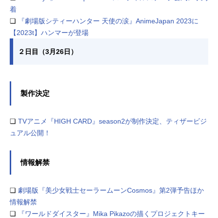
着
❏
『劇場版シティーハンター 天使の涙』AnimeJapan 2023に
【2023t】ハンマーが登場
２日目（3月26日）
製作決定
❏
TVアニメ『HIGH CARD』season2が制作決定、ティザービジ
ュアル公開！
情報解禁
❏
劇場版『美少女戦士セーラームーンCosmos』第2弾予告ほか
情報解禁
❏
『ワールドダイスター』Mika Pikazoの描くプロジェクトキー