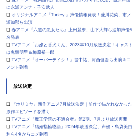
に永瀬アンナ・子安武人
❏
オリジナルアニメ『Turkey!』声優情報発表！菱川花菜、市ノ
瀬加那ら出演
❏
春アニメ『六道の悪女たち』上田麗奈、山下大輝ら追加声優5
名発表
❏
TVアニメ「お嬢と番犬くん」2023年10月放送決定！キャスト
は鬼頭明里＆梅原裕一郎
❏
TVアニメ『オーバーテイク！』畠中祐、河西健吾ら出演＆コ
メント到着
放送決定
❏
『ホリミヤ』新作アニメ7月放送決定｜前作で描かれなかった
原作エピソードを描く
❏
TVアニメ『魔王学院の不適合者』第2期、7月より放送再開
❏
TVアニメ『結婚指輪物語』2024年放送決定、声優・島袋美由
利ら4名からコメ到着