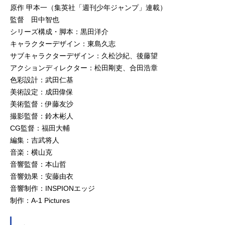
原作 甲本一（集英社「週刊少年ジャンプ」連載）
監督 田中智也
シリーズ構成・脚本：黒田洋介
キャラクターデザイン：東島久志
サブキャラクターデザイン：久松沙紀、後藤望
アクションディレクター：松田剛吏、合田浩章
色彩設計：武田仁基
美術設定：成田偉保
美術監督：伊藤友沙
撮影監督：鈴木彬人
CG監督：福田大輔
編集：吉武将人
音楽：横山克
音響監督：本山哲
音響効果：安藤由衣
音響制作：INSPIONエッジ
制作：A-1 Pictures