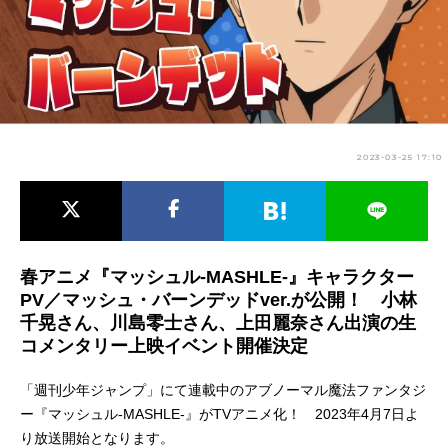
アニメ映画一覧
実写化映画一覧
今期アニメ曜日別一覧
春アニメ
夏アニメ
2023-03-25 17:10
秋アニメ
冬アニメ
男性声優/女性声優一覧
FOLLOW US
春アニメ『マッシュル-MASHLE-』キャラクター
PV／マッシュ・バーンデッドver.が公開！ 小林
千晃さん、川島零士さん、上田麗奈さん出演の生
コメンタリー上映イベント開催決定
「週刊少年ジャンプ」にて連載中のアブノーマル魔法ファンタジ
ー『マッシュル-MASHLE-』がTVアニメ化！ 2023年4月7日よ
り放送開始となります。