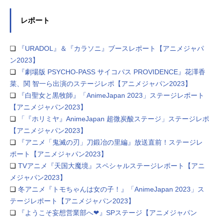
レポート
❏
『URADOL』＆『カラソニ』ブースレポート【アニメジャパ
ン2023】
❏
『劇場版 PSYCHO-PASS サイコパス PROVIDENCE』花澤香
菜、関 智一ら出演のステージレポ【アニメジャパン2023】
❏
『白聖女と黒牧師』「AnimeJapan 2023」ステージレポート
【アニメジャパン2023】
❏
「『ホリミヤ』AnimeJapan 超微炭酸ステージ」ステージレポ
【アニメジャパン2023】
❏
『アニメ「鬼滅の刃」刀鍛冶の里編』放送直前！ステージレ
ポート【アニメジャパン2023】
❏
TVアニメ『天国大魔境』スペシャルステージレポート【アニ
メジャパン2023】
❏
冬アニメ『トモちゃんは女の子！』「AnimeJapan 2023」ス
テージレポート【アニメジャパン2023】
❏
『ようこそ妄想営業部へ❤︎』SPステージ【アニメジャパン