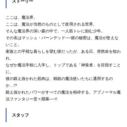
ストーリー
ここは、魔法界。
ここは、魔法が当然のものとして使用される世界。
そんな魔法界の深い森の中で、一人筋トレに励む少年。
その名はマッシュ・バーンデッド──彼の秘密は、魔法が使えな
いこと。
家族との平穏な暮らしを望む彼だったが、ある日、突然命を狙わ
れ、
なぜか魔法学校に入学し、トップである「神覚者」を目指すこと
に。
彼の鍛え抜かれた筋肉は、精鋭の魔法使いたちに通用するの
か…!?
鍛え抜かれたパワーがすべての魔法を粉砕する、アブノーマル魔
法ファンタジー堂々開幕──!!
スタッフ