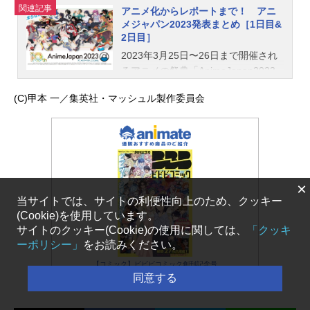
関連記事
アニメ化からレポートまで！ アニ
メジャパン2023発表まとめ［1日目&
2日目］
2023年3月25日〜26日まで開催され
るアニメの祭典「AnimeJapan2023
（アニメジャパン2023）」。今年で
(C)甲本 一／集英社・マッシュル製作委員会
10周年を迎える本イベントは、コロ
ナが明けたこともあり、会場は大盛
況です。また、アニメ情報が一番公
開されるのも、このAnimeJapanだけ
に、多くの新情報が公開されていま
す。アニメイトタイムズでは、Anim
×
eJapan2023の1日目に公開された記
当サイトでは、サイトの利便性向上のため、クッキー
事をまとめました。2日目は随時更新
(Cookie)を使用しています。
中！アニメ化から、レポートまで、
サイトのクッキー(Cookie)の使用に関しては、
「クッキ
新情報満載です。隅々までチェック
ーポリシー」
をお読みください。
してみてください！アニメジャパ
【コミック】ビビビコミック創刊記念号
ン ２日目アニメジャパン２日目の
同意する
情報をまとめて紹介します。製作決
定情報解禁放送決定レポート＜次ペ