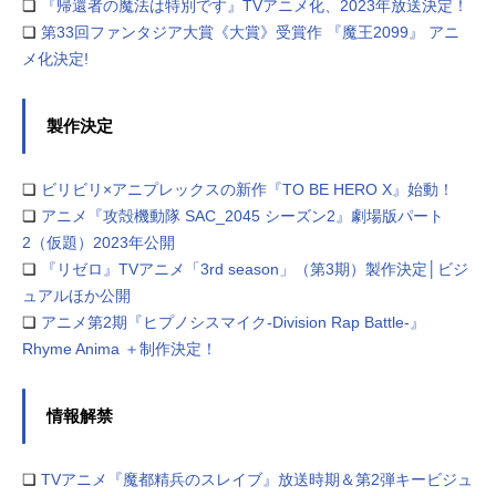
❏
『帰還者の魔法は特別です』TVアニメ化、2023年放送決定！
❏
第33回ファンタジア大賞《大賞》受賞作 『魔王2099』 アニ
メ化決定!
製作決定
❏
ビリビリ×アニプレックスの新作『TO BE HERO X』始動！
❏
アニメ『攻殻機動隊 SAC_2045 シーズン2』劇場版パート
2（仮題）2023年公開
❏
『リゼロ』TVアニメ「3rd season」（第3期）製作決定│ビジ
ュアルほか公開
❏
アニメ第2期『ヒプノシスマイク-Division Rap Battle-』
Rhyme Anima ＋制作決定！
情報解禁
❏
TVアニメ『魔都精兵のスレイブ』放送時期＆第2弾キービジュ