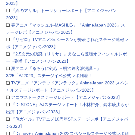
2023】
❏
『絆のアリル』トークショーレポート【アニメジャパン
2023】
❏
春アニメ『マッシュル-MASHLE-』「AnimeJapan 2023」ス
テージレポ【アニメジャパン2023】
❏
『リゼロ』TVアニメ3rdシーズンが発表されたステージ速報レ
ポ【アニメジャパン2023】
❏
『2.5次元の誘惑（リリサ）』えなこら登壇オフィシャルレポ
ート到着【アニメジャパン2023】
❏
夏アニメ『るろうに剣心 －明治剣客浪漫譚－』
3/25「AJ2023」ステージイベ公式レポ到着！
❏
TVアニメ『アンデッドアンラック』AnimeJapan 2023 スペシ
ャルステージレポート【アニメジャパン2023】
❏
アニマストークステージレポート【アニメジャパン2023】
❏
『Dr.STONE』AJステージレポート！小林裕介、鈴木崚汰らが
出演【アニメジャパン2023】
❏
『俺ガイル』TVアニメ10周年SPステージレポ【アニメジャパ
ン2023】
❏
「Disney+」AnimeJapan 2023スペシャルステージ公式レポ到