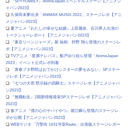
❏
『SPY×FAMILY』AnimeJapanスペシャルステージ【アニメジ
ャパン2023】
❏
久保田未夢出演「ANIMAX MUSIX 2022」ステージレポ【アニ
メジャパン2023】
❏
夏アニメ『わたしの幸せな結婚』上田麗奈、石川界人出演の
トークショーレポート【アニメジャパン2023】
❏
『東京リベンジャーズ』新 祐樹、狩野 翔ら登壇のステージレ
ポ【アニメジャパン2023】
❏
TVアニメ『星屑テレパス』船戸ゆり絵ら登壇「AnimeJapan
2023」イベント公式レポ到着
❏
「青春ブタ野郎はおでかけシスターの夢をみない」SPステー
ジレポ【アニメジャパン2023】
❏
『七つの大罪 黙示録の四騎士』ステージレポ【アニメジャパ
ン2023】
❏
『無職転生』2期新情報発表SPステージレポ【アニメジャパン
2023】
❏
春アニメ『僕の心のヤバイやつ』堀江瞬ら登壇のステージレ
ポが公開【アニメジャパン2023】
❏
WEBラジオ「万聖街 1031号室Radio」出張版ステージレポー