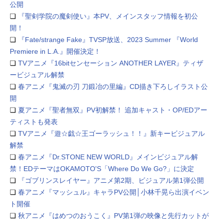
公開
❏
『聖剣学院の魔剣使い』本PV、メインスタッフ情報を初公
開！
❏
『Fate/strange Fake』TVSP放送、2023 Summer 『World
Premiere in L.A.』開催決定！
❏
TVアニメ『16bitセンセーション ANOTHER LAYER』ティザ
ービジュアル解禁
❏
春アニメ『鬼滅の刃 刀鍛冶の里編』CD描き下ろしイラスト公
開
❏
夏アニメ『聖者無双』PV初解禁！ 追加キャスト・OP/EDアー
ティストも発表
❏
TVアニメ『遊☆戯☆王ゴーラッシュ！！』新キービジュアル
解禁
❏
春アニメ『Dr.STONE NEW WORLD』メインビジュアル解
禁！EDテーマはOKAMOTO'S「Where Do We Go?」に決定
❏
『ゴブリンスレイヤー』アニメ第2期、ビジュアル第1弾公開
❏
春アニメ『マッシュル』キャラPV公開│小林千晃ら出演イベン
ト開催
❏
秋アニメ『はめつのおうこく』PV第1弾の映像と先行カットが