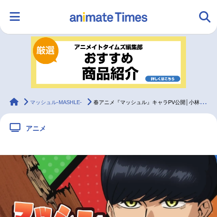
HOME
ランキング
アニメ
声優
ラジオ
みんなの声
グッズ
映画
animateTimes
マッシュル-MASHLE-
春アニメ『マッシュル』キャラPV公開│小林千晃ら出演イベント開催
アニメ
マンガ・ラノベ
ゲーム・アプリ
音楽
コスプレ
2.5次元
配信・Vtuber
トレンド
無料マンガ
最新記事一覧
アニメ記事一覧
声優記事一覧