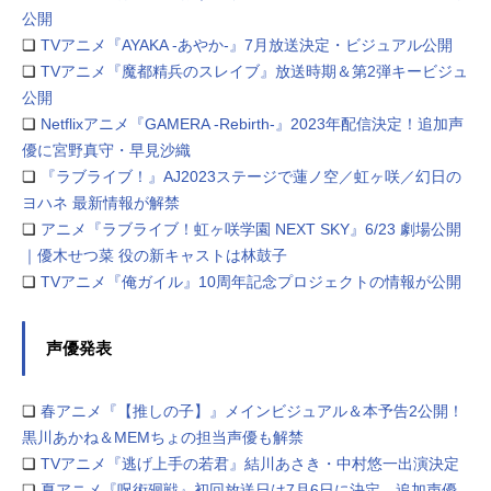
公開
❏
TVアニメ『AYAKA ‐あやか‐』7月放送決定・ビジュアル公開
❏
TVアニメ『魔都精兵のスレイブ』放送時期＆第2弾キービジュ
公開
❏
Netflixアニメ『GAMERA -Rebirth-』2023年配信決定！追加声
優に宮野真守・早見沙織
❏
『ラブライブ！』AJ2023ステージで蓮ノ空／虹ヶ咲／幻日の
ヨハネ 最新情報が解禁
❏
アニメ『ラブライブ！虹ヶ咲学園 NEXT SKY』6/23 劇場公開
｜優木せつ菜 役の新キャストは林鼓子
❏
TVアニメ『俺ガイル』10周年記念プロジェクトの情報が公開
声優発表
❏
春アニメ『【推しの子】』メインビジュアル＆本予告2公開！
黒川あかね＆MEMちょの担当声優も解禁
❏
TVアニメ『逃げ上手の若君』結川あさき・中村悠一出演決定
❏
夏アニメ『呪術廻戦』初回放送日は7月6日に決定、追加声優