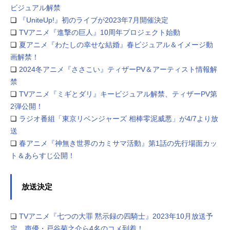
ビジュアル解禁
❏
『UniteUp!』初のライブが2023年7月開催決定
❏
TVアニメ『進撃の巨人』10周年プロジェクト始動
❏
夏アニメ『わたしの幸せな結婚』春ビジュアル＆イメージ動
画解禁！
❏
2024冬アニメ『ささこい』ティザーPV＆アーティスト情報解
禁
❏
TVアニメ『ミギとダリ』キービジュアル解禁、ティザーPV第
2弾公開！
❏
ラジオ番組「東京リベンジャーズ 相棒零泥威悪」が4/7より放
送
❏
春アニメ『神無き世界のカミサマ活動』第1話の先行場面カッ
ト＆あらすじ公開！
放送決定
❏
TVアニメ『七つの大罪 黙示録の四騎士』2023年10月放送予
定、声優・戸谷菊之介ら4名のコメ到着！