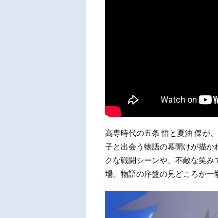
高専時代の五条 悟と夏油 傑が、
子と出会う物語の幕開けが描かれ
クな戦闘シーンや、不敵な笑みで
場。物語の序盤の見どころが一