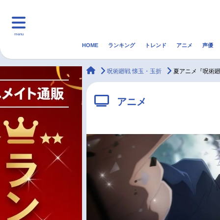
menu
HOME
ランキング
トレンド
アニメ
声優
HOME
ランキング
アニ
animateTimes
呪術廻戦 懐玉・玉折
夏アニメ『呪術廻
マンガ・ラノベ
ゲーム・アプリ
音楽
アニメ
最新記事一覧
アニメ記事一覧
声優記事一覧