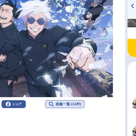
高橋美紀のおんぷの気持ち
TVアニメ『戦隊大失格』
♪ in アニメイトタイムズ
radio 大直会 2nd season
画像一覧 (14件)
シェア