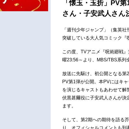
「懐玉・玉折」PV第
さん・子安武人さん
「週刊少年ジャンプ」（集英社刊
突破している大人気コミック『
この度、TVアニメ『呪術廻戦』
曜23:56～より、MBS/TBS
放送に先駆け、初公開となる第
PV第1弾が公開。本PVにはキ
を演じるキャストもあわせて解
伏黒甚爾役に子安武人さんが決
ます。
そして、第2期への期待を語る
り、オフィシャルコメントも到