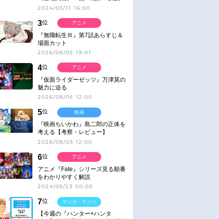
2024/03/11 16:00
3
位
アニメ
『無職転生Ⅲ』第7話あらすじ＆
場面カット
2026/08/05 19:01
4
位
アニメ
『仮面ライダーゼッツ』万津莫の
魅力に迫る
2026/08/05 12:00
5
位
映画
『映画ちいかわ』島二郎の正体を
考える【考察・レビュー】
2026/08/03 12:00
6
位
アニメ
アニメ『Fate』シリーズ見る順番
をわかりやすく解説
2024/05/23 00:00
7
位
マンガ・ラノベ
【今週の『ハンター×ハンタ