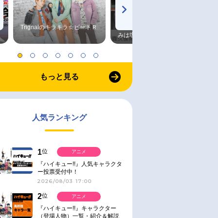
Trignalのキラキラ☆ビートＲ
森久保祥太郎×浪川大輔 つま
みは塩だけ
もっと見る
人気ランキング
1
位
アニメ
『ハイキュー!!』人気キャラクタ
ー投票受付中！
2026/08/03 17:00
2
位
アニメ
『ハイキュー!!』キャラクター
（登場人物）一覧・紹介＆解説