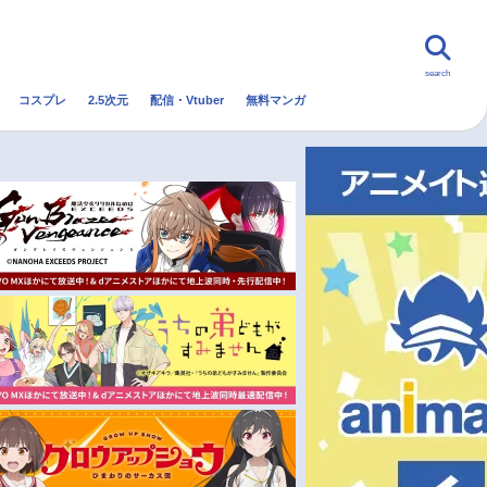
search
コスプレ
2.5次元
配信・Vtuber
無料マンガ
んなの声
グッズ
映画
・Vtuber
トレンド
無料マンガ
秋アニメ
冬アニメ