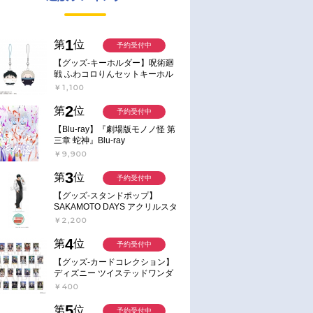
1
第
位
予約受付中
【グッズ-キーホルダー】呪術廻
戦 ふわコロりんセットキーホル
ダー【アニメイト特典付】
￥1,100
2
第
位
予約受付中
【Blu-ray】『劇場版モノノ怪 第
三章 蛇神』Blu-ray
￥9,900
3
第
位
予約受付中
【グッズ-スタンドポップ】
SAKAMOTO DAYS アクリルスタ
ンド～Sunny Afternoon～ 4.南雲
￥2,200
4
第
位
予約受付中
【グッズ-カードコレクション】
ディズニー ツイステッドワンダ
ーランド ランダムカードコレク
￥400
ション クラブ・ウェアver.
5
第
位
予約受付中