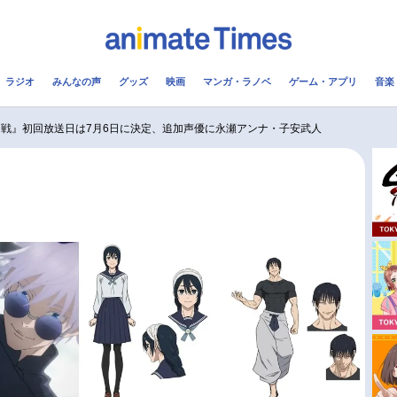
ラジオ
みんなの声
グッズ
映画
マンガ・ラノベ
ゲーム・アプリ
音楽
メ
声優
ラジオ
み
戦』初回放送日は7月6日に決定、追加声優に永瀬アンナ・子安武人
コスプレ
2.5次元
配信
アニメ映画一覧
今期アニメ曜日別一覧
実写化映画一覧
春アニメ
男性声優/女性声優一覧
夏アニメ
FOLLOW US