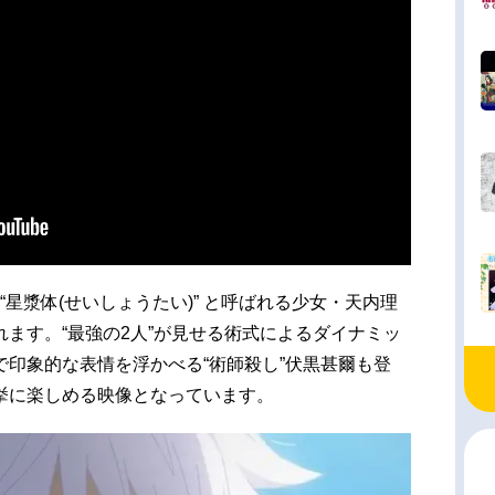
“星漿体(せいしょうたい)” と呼ばれる少女・天内理
ます。“最強の2人”が見せる術式によるダイナミッ
印象的な表情を浮かべる“術師殺し”伏黒甚爾も登
挙に楽しめる映像となっています。