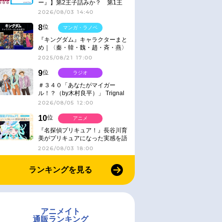
ー』】第2王子詰みか？ 第1王
子と第4王子が対峙「発令」＜
2026/08/03 14:40
No.416＞
8
位
マンガ・ラノベ
『キングダム』キャラクターまと
め｜〈秦・韓・魏・趙・斉・燕〉
2025/08/21 17:00
9
位
ラジオ
＃３４０「あなたがマイガー
ル！？（by木村良平）」 Trignal
のキラキラ☆ビートＲ
2026/08/05 12:00
10
位
アニメ
『名探偵プリキュア！』長谷川育
美がプリキュアになった実感を語
る【インタビュー】
2026/08/03 18:00
ランキングを見る
アニメイト
通販ランキング