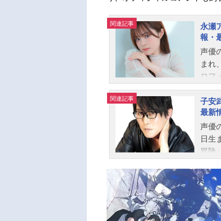
関連記事
永瀬
報・
声優
まれ
ロフ
関連記事
子安
最新
声優
日生
冒険
戦』
く演
メ記