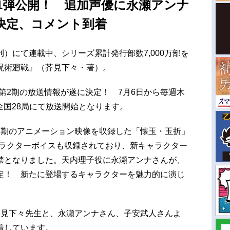
1弾公開！ 追加声優に永瀬アンナ
決定、コメント到着
）にて連載中、シリーズ累計発行部数7,000万部を
呪術廻戦』（芥見下々・著）。
第2期の放送情報が遂に決定！ 7月6日から毎週木
系列全国28局にて放送開始となります。
2期のアニメーション映像を収録した「懐玉・玉折」
ャラクターボイスも収録されており、新キャラクター
禁となりました。天内理子役に永瀬アンナさんが、
定！ 新たに登場するキャラクターを魅力的に演じ
芥見下々先生と、永瀬アンナさん、子安武人さんよ
着しています。