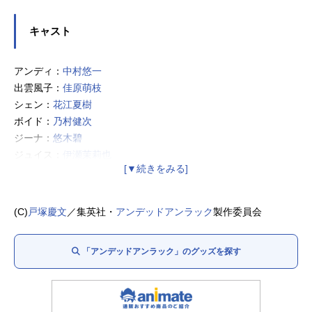
キャスト
アンディ：
中村悠一
出雲風子：
佳原萌枝
シェン：
花江夏樹
ボイド：
乃村健次
ジーナ：
悠木碧
ジュイス：
伊瀬茉莉也
ビリー：
小山力也
タチアナ：
釘宮理恵
トップ：
岡本信彦
(C)
戸塚慶文
／集英社・
アンデッドアンラック
製作委員会
ニコ：
遊佐浩二
ムイ：
石川由依
「アンデッドアンラック」のグッズを探す
重野力：
村瀬歩
クローゼス：
福島潤
アポカリプス：
杉田智和
リップ：
梶裕貴