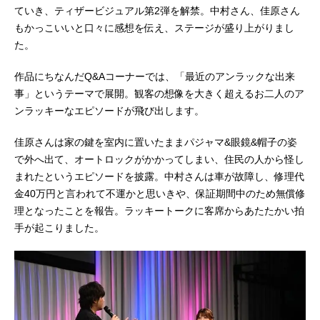
ていき、ティザービジュアル第2弾を解禁。中村さん、佳原さん
もかっこいいと口々に感想を伝え、ステージが盛り上がりまし
た。
作品にちなんだQ&Aコーナーでは、「最近のアンラックな出来
事」というテーマで展開。観客の想像を大きく超えるお二人のア
ンラッキーなエピソードが飛び出します。
佳原さんは家の鍵を室内に置いたままパジャマ&眼鏡&帽子の姿
で外へ出て、オートロックがかかってしまい、住民の人から怪し
まれたというエピソードを披露。中村さんは車が故障し、修理代
金40万円と言われて不運かと思いきや、保証期間中のため無償修
理となったことを報告。ラッキートークに客席からあたたかい拍
手が起こりました。