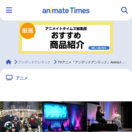
HOME
ランキング
アニメ
声優
ラジオ
みんなの声
グッズ
映画
animateTimes
アンデッドアンラック
TVアニメ『アンデッドアンラック』AnimeJapan 2023 スペシャルステージレポート【アニメジャパン2023】
アニメ
マンガ・ラノベ
ゲーム・アプリ
音楽
コスプレ
2.5次元
配信・Vtuber
トレンド
無料マンガ
最新記事一覧
アニメ記事一覧
声優記事一覧