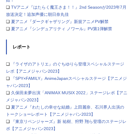
❏
TVアニメ『はたらく魔王さま！！』2nd Seasonが2023年7月
放送決定！追加声優に朝日奈丸佳
❏
夏アニメ『ダークギャザリング』新規アニメPV解禁
❏
夏アニメ『シンデュアリティ ノワール』PV第1弾解禁
レポート
❏
『ライザのアトリエ』のぐちゆりら登壇スペシャルステージ
レポ【アニメジャパン2023】
❏
『SPY×FAMILY』AnimeJapanスペシャルステージ【アニメジ
ャパン2023】
❏
久保田未夢出演「ANIMAX MUSIX 2022」ステージレポ【アニ
メジャパン2023】
❏
夏アニメ『わたしの幸せな結婚』上田麗奈、石川界人出演の
トークショーレポート【アニメジャパン2023】
❏
『東京リベンジャーズ』新 祐樹、狩野 翔ら登壇のステージレ
ポ【アニメジャパン2023】