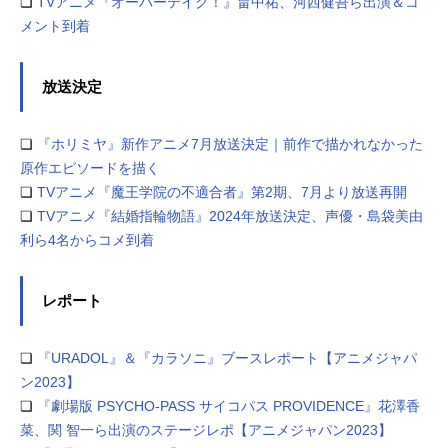
❏
TVアニメ『オーバーテイク！』畠中祐、河西健吾ら出演＆コ
メント到着
放送決定
❏
『ホリミヤ』新作アニメ7月放送決定｜前作で描かれなかった
原作エピソードを描く
❏
TVアニメ『魔王学院の不適合者』第2期、7月より放送再開
❏
TVアニメ『結婚指輪物語』2024年放送決定、声優・島袋美由
利ら4名からコメ到着
レポート
❏
『URADOL』＆『カラソニ』ブースレポート【アニメジャパ
ン2023】
❏
『劇場版 PSYCHO-PASS サイコパス PROVIDENCE』花澤香
菜、関 智一ら出演のステージレポ【アニメジャパン2023】