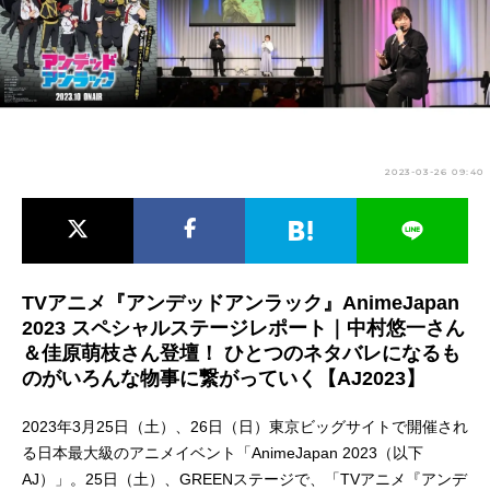
アニメ映画一覧
実写化映画一覧
今期アニメ曜日別一覧
春アニメ
夏アニメ
2023-03-26 09:40
秋アニメ
冬アニメ
男性声優/女性声優一覧
FOLLOW US
TVアニメ『アンデッドアンラック』AnimeJapan
2023 スペシャルステージレポート｜中村悠一さん
＆佳原萌枝さん登壇！ ひとつのネタバレになるも
のがいろんな物事に繋がっていく【AJ2023】
2023年3月25日（土）、26日（日）東京ビッグサイトで開催され
る日本最大級のアニメイベント「AnimeJapan 2023（以下
AJ）」。25日（土）、GREENステージで、「TVアニメ『アンデ