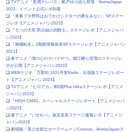
❏
TVアニメ『星屑テレパス』船戸ゆり絵ら登壇「AnimeJapan
2023」イベント公式レポ到着
❏
「青春ブタ野郎はおでかけシスターの夢をみない」SPステー
ジレポ【アニメジャパン2023】
❏
『七つの大罪 黙示録の四騎士』ステージレポ【アニメジャパ
ン2023】
❏
『無職転生』2期新情報発表SPステージレポ【アニメジャパン
2023】
❏
春アニメ『僕の心のヤバイやつ』堀江瞬ら登壇のステージレ
ポが公開【アニメジャパン2023】
❏
WEBラジオ「万聖街 1031号室Radio」出張版ステージレポー
ト【アニメジャパン2023】
❏
TVアニメ『ヒロアカ』第6期Plus Ultraステージレポ【アニメ
ジャパン2023】
❏
『HIGH CARD』スペシャルステージレポート【アニメジャパ
ン2023】
❏
春アニメ『いせれべ』放送直前ステージ速報レポ【アニメジ
ャパン2023】
❏
劇場版『美少女戦士セーラームーンCosmos』AnimeJapanス