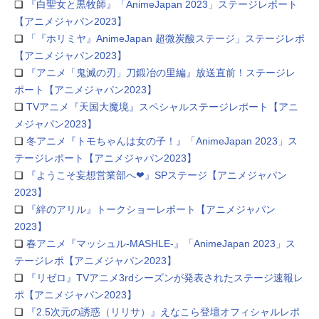
❏
『白聖女と黒牧師』「AnimeJapan 2023」ステージレポート
【アニメジャパン2023】
❏
「『ホリミヤ』AnimeJapan 超微炭酸ステージ」ステージレポ
【アニメジャパン2023】
❏
『アニメ「鬼滅の刃」刀鍛冶の里編』放送直前！ステージレ
ポート【アニメジャパン2023】
❏
TVアニメ『天国大魔境』スペシャルステージレポート【アニ
メジャパン2023】
❏
冬アニメ『トモちゃんは女の子！』「AnimeJapan 2023」ス
テージレポート【アニメジャパン2023】
❏
『ようこそ妄想営業部へ❤︎』SPステージ【アニメジャパン
2023】
❏
『絆のアリル』トークショーレポート【アニメジャパン
2023】
❏
春アニメ『マッシュル-MASHLE-』「AnimeJapan 2023」ス
テージレポ【アニメジャパン2023】
❏
『リゼロ』TVアニメ3rdシーズンが発表されたステージ速報レ
ポ【アニメジャパン2023】
❏
『2.5次元の誘惑（リリサ）』えなこら登壇オフィシャルレポ