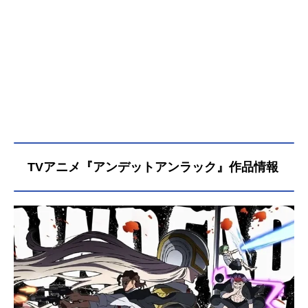
況です。また、アニメ情報が一番公
開されるのも、このAnimeJapanだけ
に、多くの新情報が公開されていま
す。アニメイトタイムズでは、Anim
eJapan2023の1日目に公開された記
事をまとめました。2日目は随時更新
中！アニメ化から、レポートまで、
新情報満載です。隅々までチェック
してみてください！アニメジャパ
ン ２日目アニメジャパン２日目の
情報をまとめて紹介します。製作決
TVアニメ『アンデットアンラック』作品情報
定情報解禁放送決定レポート＜次ペ
ージ：1日目の振り返りはこちらか
ら！＞