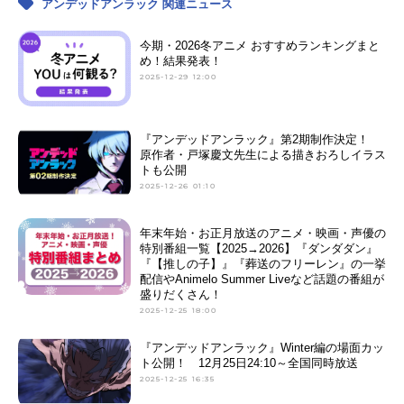
アンデッドアンラック 関連ニュース
今期・2026冬アニメ おすすめランキングまと
め！結果発表！
2025-12-29 12:00
『アンデッドアンラック』第2期制作決定！
原作者・戸塚慶文先生による描きおろしイラス
トも公開
2025-12-26 01:10
年末年始・お正月放送のアニメ・映画・声優の
特別番組一覧【2025→2026】『ダンダダン』
『【推しの子】』『葬送のフリーレン』の一挙
配信やAnimelo Summer Liveなど話題の番組が
盛りだくさん！
2025-12-25 18:00
『アンデッドアンラック』Winter編の場面カッ
ト公開！ 12月25日24:10～全国同時放送
2025-12-25 16:35