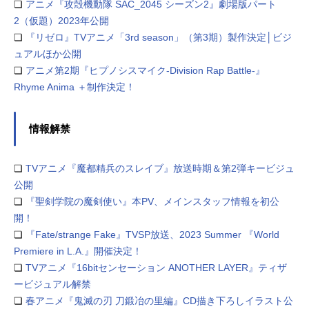
❏
アニメ『攻殻機動隊 SAC_2045 シーズン2』劇場版パート
2（仮題）2023年公開
❏
『リゼロ』TVアニメ「3rd season」（第3期）製作決定│ビジ
ュアルほか公開
❏
アニメ第2期『ヒプノシスマイク-Division Rap Battle-』
Rhyme Anima ＋制作決定！
情報解禁
❏
TVアニメ『魔都精兵のスレイブ』放送時期＆第2弾キービジュ
公開
❏
『聖剣学院の魔剣使い』本PV、メインスタッフ情報を初公
開！
❏
『Fate/strange Fake』TVSP放送、2023 Summer 『World
Premiere in L.A.』開催決定！
❏
TVアニメ『16bitセンセーション ANOTHER LAYER』ティザ
ービジュアル解禁
❏
春アニメ『鬼滅の刃 刀鍛冶の里編』CD描き下ろしイラスト公