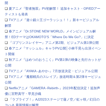
開
❏
夏アニメ『聖者無双』PV初解禁！ 追加キャスト・OP/EDアー
ティストも発表
❏
TVアニメ『遊☆戯☆王ゴーラッシュ！！』新キービジュアル
解禁
❏
春アニメ『Dr.STONE NEW WORLD』メインビジュアル解
禁！EDテーマはOKAMOTO'S「Where Do We Go?」に決定
❏
『ゴブリンスレイヤー』アニメ第2期、ビジュアル第1弾公開
❏
春アニメ『マッシュル』キャラPV公開│小林千晃ら出演イベン
ト開催
❏
秋アニメ『はめつのおうこく』PV第1弾の映像と先行カットが
公開
❏
TVアニメ『AYAKA ‐あやか‐』7月放送決定・ビジュアル公開
❏
TVアニメ『魔都精兵のスレイブ』放送時期＆第2弾キービジュ
公開
❏
Netflixアニメ『GAMERA -Rebirth-』2023年配信決定！追加声
優に宮野真守・早見沙織
❏
『ラブライブ！』AJ2023ステージで蓮ノ空／虹ヶ咲／幻日の
ヨハネ 最新情報が解禁