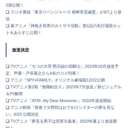
2弾公開！
❏
ラジオ番組「東京リベンジャーズ 相棒零泥威悪」が4/7より放
送
❏
春アニメ『神無き世界のカミサマ活動』第1話の先行場面カッ
ト＆あらすじ公開！
放送決定
❏
TVアニメ『七つの大罪 黙示録の四騎士』2023年10月放送予
定、声優・戸谷菊之介ら4名のコメ到着！
❏
アニメ『SPY×FAMILY』オリジナル劇場版12/22公開
❏
TVアニメ第2期『無職転生Ⅱ』2023年7月放送／新ビジュアル
＆PV解禁
❏
TVアニメ『ATRI -My Dear Moments-』2024年放送開始
❏
アニメ映画『青春ブタ野郎はおでかけシスターの夢を見な
い』6/23 公開決定
❏
TVアニメ『夢見る男子は現実主義者』2023年夏より放送開
始！