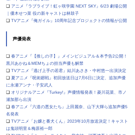
❏
アニメ『ラブライブ！虹ヶ咲学園 NEXT SKY』6/23 劇場公開
｜優木せつ菜 役の新キャストは林鼓子
❏
TVアニメ『俺ガイル』10周年記念プロジェクトの情報が公開
声優発表
❏
春アニメ『【推しの子】』メインビジュアル＆本予告2公開！
黒川あかね＆MEMちょの担当声優も解禁
❏
TVアニメ『逃げ上手の若君』結川あさき・中村悠一出演決定
❏
夏アニメ『呪術廻戦』初回放送日は7月6日に決定、追加声優
に永瀬アンナ・子安武人
❏
オリジナルアニメ『Turkey!』声優情報発表！菱川花菜、市ノ
瀬加那ら出演
❏
春アニメ『六道の悪女たち』上田麗奈、山下大輝ら追加声優5
名発表
❏
TVアニメ「お嬢と番犬くん」2023年10月放送決定！キャスト
は鬼頭明里＆梅原裕一郎