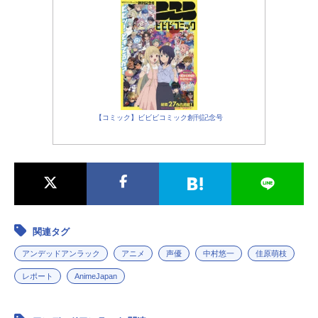
ラトラ：
長谷川育美
ファン：
森川智之
クリード：
安元洋貴
安野雲：
内山夕実
【コミック】ビビビコミック創刊記念号
関連タグ
アンデッドアンラック
アニメ
声優
中村悠一
佳原萌枝
レポート
AnimeJapan