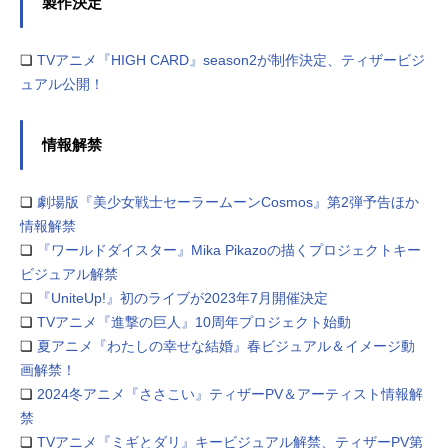
製作決定
❏
TVアニメ『HIGH CARD』season2が制作決定、ティザービジ
ュアル公開！
情報解禁
❏
劇場版『美少女戦士セーラームーンCosmos』第2弾予告ほか
情報解禁
❏
『ワールドダイスター』Mika Pikazoの描くプロジェクトキー
ビジュアル解禁
❏
『UniteUp!』初のライブが2023年7月開催決定
❏
TVアニメ『進撃の巨人』10周年プロジェクト始動
❏
夏アニメ『わたしの幸せな結婚』春ビジュアル＆イメージ動
画解禁！
❏
2024冬アニメ『ささこい』ティザーPV＆アーティスト情報解
禁
❏
TVアニメ『ミギとダリ』キービジュアル解禁、ティザーPV第