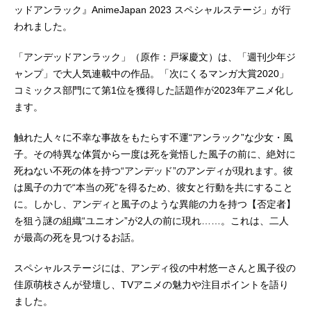
ッドアンラック』AnimeJapan 2023 スペシャルステージ」が行
われました。
「アンデッドアンラック」（原作：戸塚慶文）は、「週刊少年ジ
ャンプ」で大人気連載中の作品。「次にくるマンガ大賞2020」
コミックス部門にて第1位を獲得した話題作が2023年アニメ化し
ます。
触れた人々に不幸な事故をもたらす不運“アンラック”な少女・風
子。その特異な体質から一度は死を覚悟した風子の前に、絶対に
死ねない不死の体を持つ“アンデッド”のアンディが現れます。彼
は風子の力で“本当の死”を得るため、彼女と行動を共にすること
に。しかし、アンディと風子のような異能の力を持つ【否定者】
を狙う謎の組織“ユニオン”が2人の前に現れ……。これは、二人
が最高の死を見つけるお話。
スペシャルステージには、アンディ役の中村悠一さんと風子役の
佳原萌枝さんが登壇し、TVアニメの魅力や注目ポイントを語り
ました。