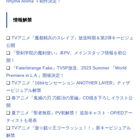
Rhyme Anima ＋制作決定！
情報解禁
❏
TVアニメ『魔都精兵のスレイブ』放送時期＆第2弾キービジュ
公開
❏
『聖剣学院の魔剣使い』本PV、メインスタッフ情報を初公
開！
❏
『Fate/strange Fake』TVSP放送、2023 Summer 『World
Premiere in L.A.』開催決定！
❏
TVアニメ『16bitセンセーション ANOTHER LAYER』ティザ
ービジュアル解禁
❏
春アニメ『鬼滅の刃 刀鍛冶の里編』CD描き下ろしイラスト公
開
❏
夏アニメ『聖者無双』PV初解禁！ 追加キャスト・OP/EDアー
ティストも発表
❏
TVアニメ『遊☆戯☆王ゴーラッシュ！！』新キービジュアル
解禁