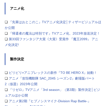
アニメ化
❏
『先輩はおとこのこ』TVアニメ化決定│ティザービジュアルほ
か公開
❏
『帰還者の魔法は特別です』TVアニメ化、2023年放送決定！
❏
第33回ファンタジア大賞《大賞》受賞作 『魔王2099』 アニ
メ化決定!
製作決定
❏
ビリビリ×アニプレックスの新作『TO BE HERO X』始動！
❏
アニメ『攻殻機動隊 SAC_2045 シーズン2』劇場版パート
2（仮題）2023年公開
❏
『リゼロ』TVアニメ「3rd season」（第3期）製作決定│ビジ
ュアルほか公開
❏
アニメ第2期『ヒプノシスマイク-Division Rap Battle-』