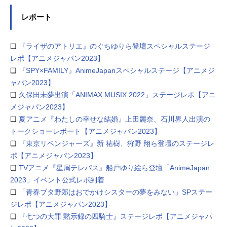
レポート
❏
『ライザのアトリエ』のぐちゆりら登壇スペシャルステージ
レポ【アニメジャパン2023】
❏
『SPY×FAMILY』AnimeJapanスペシャルステージ【アニメジ
ャパン2023】
❏
久保田未夢出演「ANIMAX MUSIX 2022」ステージレポ【アニ
メジャパン2023】
❏
夏アニメ『わたしの幸せな結婚』上田麗奈、石川界人出演の
トークショーレポート【アニメジャパン2023】
❏
『東京リベンジャーズ』新 祐樹、狩野 翔ら登壇のステージレ
ポ【アニメジャパン2023】
❏
TVアニメ『星屑テレパス』船戸ゆり絵ら登壇「AnimeJapan
2023」イベント公式レポ到着
❏
「青春ブタ野郎はおでかけシスターの夢をみない」SPステー
ジレポ【アニメジャパン2023】
❏
『七つの大罪 黙示録の四騎士』ステージレポ【アニメジャパ