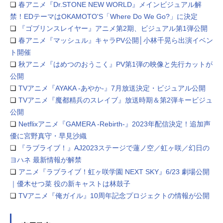
❏
春アニメ『Dr.STONE NEW WORLD』メインビジュアル解
禁！EDテーマはOKAMOTO'S「Where Do We Go?」に決定
❏
『ゴブリンスレイヤー』アニメ第2期、ビジュアル第1弾公開
❏
春アニメ『マッシュル』キャラPV公開│小林千晃ら出演イベン
ト開催
❏
秋アニメ『はめつのおうこく』PV第1弾の映像と先行カットが
公開
❏
TVアニメ『AYAKA ‐あやか‐』7月放送決定・ビジュアル公開
❏
TVアニメ『魔都精兵のスレイブ』放送時期＆第2弾キービジュ
公開
❏
Netflixアニメ『GAMERA -Rebirth-』2023年配信決定！追加声
優に宮野真守・早見沙織
❏
『ラブライブ！』AJ2023ステージで蓮ノ空／虹ヶ咲／幻日の
ヨハネ 最新情報が解禁
❏
アニメ『ラブライブ！虹ヶ咲学園 NEXT SKY』6/23 劇場公開
｜優木せつ菜 役の新キャストは林鼓子
❏
TVアニメ『俺ガイル』10周年記念プロジェクトの情報が公開