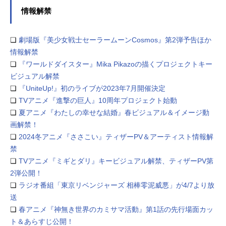
情報解禁
❏
劇場版『美少女戦士セーラームーンCosmos』第2弾予告ほか
情報解禁
❏
『ワールドダイスター』Mika Pikazoの描くプロジェクトキー
ビジュアル解禁
❏
『UniteUp!』初のライブが2023年7月開催決定
❏
TVアニメ『進撃の巨人』10周年プロジェクト始動
❏
夏アニメ『わたしの幸せな結婚』春ビジュアル＆イメージ動
画解禁！
❏
2024冬アニメ『ささこい』ティザーPV＆アーティスト情報解
禁
❏
TVアニメ『ミギとダリ』キービジュアル解禁、ティザーPV第
2弾公開！
❏
ラジオ番組「東京リベンジャーズ 相棒零泥威悪」が4/7より放
送
❏
春アニメ『神無き世界のカミサマ活動』第1話の先行場面カッ
ト＆あらすじ公開！