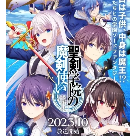
中！アニメ化から、レポートまで、
新情報満載です。隅々までチェック
してみてください！アニメジャパ
ン ２日目アニメジャパン２日目の
情報をまとめて紹介します。製作決
定情報解禁放送決定レポート＜次ペ
ージ：1日目の振り返りはこちらか
ら！＞