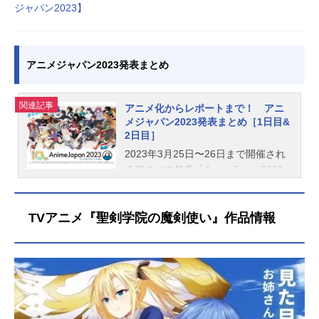
ジャパン2023】
アニメジャパン2023発表まとめ
関連記事
アニメ化からレポートまで！ アニ
メジャパン2023発表まとめ［1日目&
2日目］
2023年3月25日〜26日まで開催され
るアニメの祭典「AnimeJapan2023
（アニメジャパン2023）」。今年で
10周年を迎える本イベントは、コロ
TVアニメ『聖剣学院の魔剣使い』作品情報
ナが明けたこともあり、会場は大盛
況です。また、アニメ情報が一番公
開されるのも、このAnimeJapanだけ
に、多くの新情報が公開されていま
す。アニメイトタイムズでは、Anim
eJapan2023の1日目に公開された記
事をまとめました。2日目は随時更新