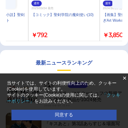
通常
通常
2025/03/24 発売
2024/10/25 発売
)】【小説】聖剣
【コミック】聖剣学院の魔剣使い(10)
【画集】聖剣学
セット
ぎArt Works
￥792
￥3,850
最新ニュースランキング
×
当サイトでは、サイトの利便性向上のため、クッキー
1
第
位
グッズ
(Cookie)を使用しています。
『ツイステ』マスターシェフの新規ア
サイトのクッキー(Cookie)の使用に関しては、
「クッキ
ート使用の商品が10/24発売
ーポリシー」
をお読みください。
2026-08-07 12:50
2
同意する
第
位
マンガ・ラノベ
『キスあと』第3話あらすじ＆場面写