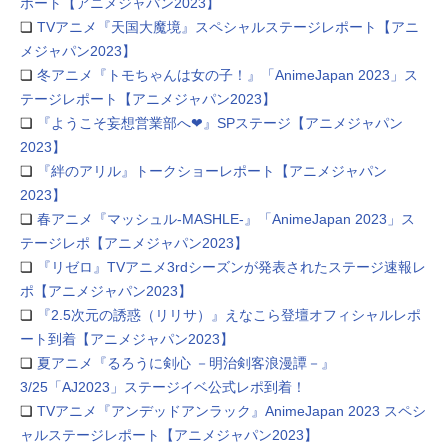
ポート【アニメジャパン2023】
❏
TVアニメ『天国大魔境』スペシャルステージレポート【アニ
メジャパン2023】
❏
冬アニメ『トモちゃんは女の子！』「AnimeJapan 2023」ス
テージレポート【アニメジャパン2023】
❏
『ようこそ妄想営業部へ❤︎』SPステージ【アニメジャパン
2023】
❏
『絆のアリル』トークショーレポート【アニメジャパン
2023】
❏
春アニメ『マッシュル-MASHLE-』「AnimeJapan 2023」ス
テージレポ【アニメジャパン2023】
❏
『リゼロ』TVアニメ3rdシーズンが発表されたステージ速報レ
ポ【アニメジャパン2023】
❏
『2.5次元の誘惑（リリサ）』えなこら登壇オフィシャルレポ
ート到着【アニメジャパン2023】
❏
夏アニメ『るろうに剣心 －明治剣客浪漫譚－』
3/25「AJ2023」ステージイベ公式レポ到着！
❏
TVアニメ『アンデッドアンラック』AnimeJapan 2023 スペシ
ャルステージレポート【アニメジャパン2023】