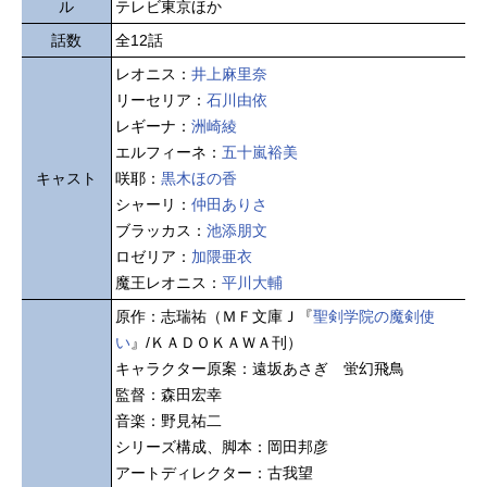
ル
テレビ東京ほか
話数
全12話
レオニス：
井上麻里奈
リーセリア：
石川由依
レギーナ：
洲崎綾
エルフィーネ：
五十嵐裕美
キャスト
咲耶：
黒木ほの香
シャーリ：
仲田ありさ
ブラッカス：
池添朋文
ロゼリア：
加隈亜衣
魔王レオニス：
平川大輔
原作：志瑞祐（ＭＦ文庫Ｊ『
聖剣学院の魔剣使
い
』/ＫＡＤＯＫＡＷＡ刊）
キャラクター原案：遠坂あさぎ 蛍幻飛鳥
監督：森田宏幸
音楽：野見祐二
シリーズ構成、脚本：岡田邦彦
アートディレクター：古我望