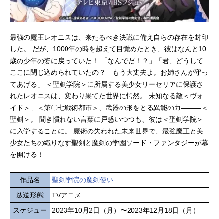
最強の魔王レオニスは、来たるべき決戦に備え自らの存在を封印
した。 だが、1000年の時を超えて目覚めたとき、彼はなんと10
歳の少年の姿に戻っていた！ 「なんでだ！？」「君、どうして
ここに閉じ込められていたの？ もう大丈夫よ。お姉さんが守っ
てあげる」 ＜聖剣学院＞に所属する美少女リーセリアに保護さ
れたレオニスは、変わり果てた世界に愕然。 未知なる敵＜ヴォ
イド＞、＜第〇七戦術都市＞、武器の形をとる異能の力———＜
聖剣＞。 聞き慣れない言葉に戸惑いつつも、彼は＜聖剣学院＞
に入学することに。 魔術の失われた未来世界で、最強魔王と美
少女たちの織りなす聖剣と魔剣の学園ソード・ファンタジーが幕
を開ける！
作品名
聖剣学院の魔剣使い
放送形態
TVアニメ
スケジュー
2023年10月2日（月）〜2023年12月18日（月）