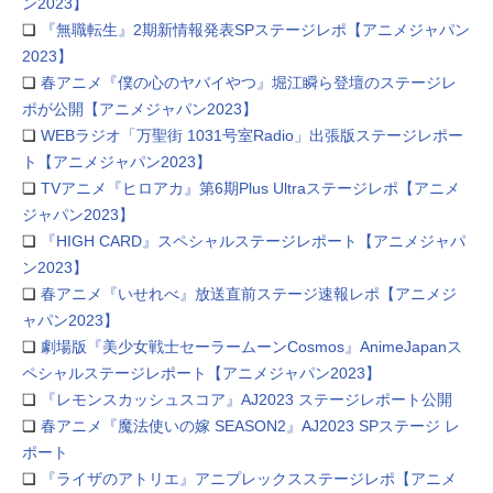
ン2023】
❏
『無職転生』2期新情報発表SPステージレポ【アニメジャパン
2023】
❏
春アニメ『僕の心のヤバイやつ』堀江瞬ら登壇のステージレ
ポが公開【アニメジャパン2023】
❏
WEBラジオ「万聖街 1031号室Radio」出張版ステージレポー
ト【アニメジャパン2023】
❏
TVアニメ『ヒロアカ』第6期Plus Ultraステージレポ【アニメ
ジャパン2023】
❏
『HIGH CARD』スペシャルステージレポート【アニメジャパ
ン2023】
❏
春アニメ『いせれべ』放送直前ステージ速報レポ【アニメジ
ャパン2023】
❏
劇場版『美少女戦士セーラームーンCosmos』AnimeJapanス
ペシャルステージレポート【アニメジャパン2023】
❏
『レモンスカッシュスコア』AJ2023 ステージレポート公開
❏
春アニメ『魔法使いの嫁 SEASON2』AJ2023 SPステージ レ
ポート
❏
『ライザのアトリエ』アニプレックスステージレポ【アニメ