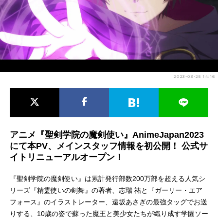
アニメ映画一覧
実写化映画一覧
今期アニメ曜日別一覧
春アニメ
夏アニメ
2023-03-25 14:16
秋アニメ
冬アニメ
男性声優/女性声優一覧
FOLLOW US
アニメ『聖剣学院の魔剣使い』AnimeJapan2023
にて本PV、メインスタッフ情報を初公開！ 公式サ
イトリニューアルオープン！
『聖剣学院の魔剣使い』は累計発行部数200万部を超える人気シ
リーズ『精霊使いの剣舞』の著者、志瑞 祐と『ガーリー・エア
フォース』のイラストレーター、遠坂あさぎの最強タッグでお送
りする、10歳の姿で蘇った魔王と美少女たちが織り成す学園ソー