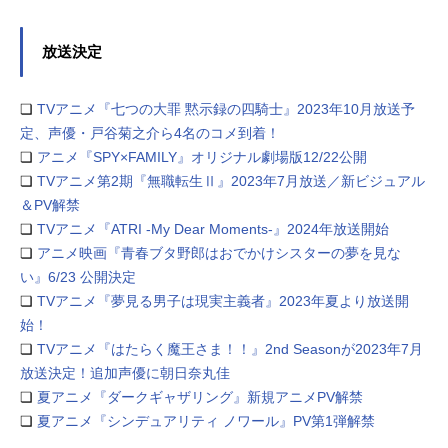
放送決定
❏
TVアニメ『七つの大罪 黙示録の四騎士』2023年10月放送予
定、声優・戸谷菊之介ら4名のコメ到着！
❏
アニメ『SPY×FAMILY』オリジナル劇場版12/22公開
❏
TVアニメ第2期『無職転生Ⅱ』2023年7月放送／新ビジュアル
＆PV解禁
❏
TVアニメ『ATRI -My Dear Moments-』2024年放送開始
❏
アニメ映画『青春ブタ野郎はおでかけシスターの夢を見な
い』6/23 公開決定
❏
TVアニメ『夢見る男子は現実主義者』2023年夏より放送開
始！
❏
TVアニメ『はたらく魔王さま！！』2nd Seasonが2023年7月
放送決定！追加声優に朝日奈丸佳
❏
夏アニメ『ダークギャザリング』新規アニメPV解禁
❏
夏アニメ『シンデュアリティ ノワール』PV第1弾解禁