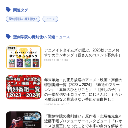
関連タグ
聖剣学院の魔剣使い
アニメ
聖剣学院の魔剣使い 関連ニュース
アニメイトタイムズが選ぶ、2023秋アニメお
すすめランキング［皆さんのコメント募集中］
2023-12-31 18:30
年末年始・お正月放送のアニメ・映画・声優の
特別番組一覧【2023→2024】『葬送のフリー
レン』『薬屋のひとりごと』『【推しの子】』
の一挙配信やホロライブ、にじさんじ、ももい
ろ歌合戦など見逃せない番組が目白押し！
2023-12-24 00:00
『聖剣学院の魔剣使い』原作者・志瑞祐先生×
近藤千昭プロデューサーインタビュー｜「レオ
ニスは魔王になったことで本来の自分を解放で