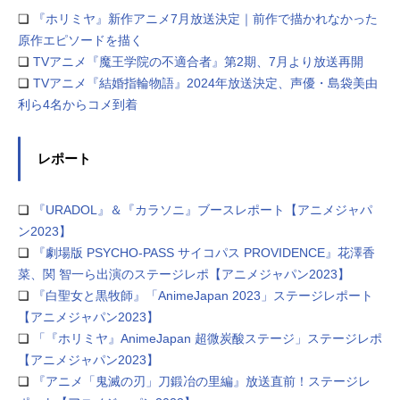
❏
『ホリミヤ』新作アニメ7月放送決定｜前作で描かれなかった
原作エピソードを描く
❏
TVアニメ『魔王学院の不適合者』第2期、7月より放送再開
❏
TVアニメ『結婚指輪物語』2024年放送決定、声優・島袋美由
利ら4名からコメ到着
レポート
❏
『URADOL』＆『カラソニ』ブースレポート【アニメジャパ
ン2023】
❏
『劇場版 PSYCHO-PASS サイコパス PROVIDENCE』花澤香
菜、関 智一ら出演のステージレポ【アニメジャパン2023】
❏
『白聖女と黒牧師』「AnimeJapan 2023」ステージレポート
【アニメジャパン2023】
❏
「『ホリミヤ』AnimeJapan 超微炭酸ステージ」ステージレポ
【アニメジャパン2023】
❏
『アニメ「鬼滅の刃」刀鍛冶の里編』放送直前！ステージレ