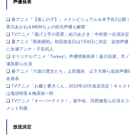
声優発表
❏
春アニメ『【推しの子】』メインビジュアル＆本予告2公開！
黒川あかね＆MEMちょの担当声優も解禁
❏
TVアニメ『逃げ上手の若君』結川あさき・中村悠一出演決定
❏
夏アニメ『呪術廻戦』初回放送日は7月6日に決定、追加声優
に永瀬アンナ・子安武人
❏
オリジナルアニメ『Turkey!』声優情報発表！菱川花菜、市ノ
瀬加那ら出演
❏
春アニメ『六道の悪女たち』上田麗奈、山下大輝ら追加声優5
名発表
❏
TVアニメ「お嬢と番犬くん」2023年10月放送決定！キャスト
は鬼頭明里＆梅原裕一郎
❏
TVアニメ『オーバーテイク！』畠中祐、河西健吾ら出演＆コ
メント到着
放送決定