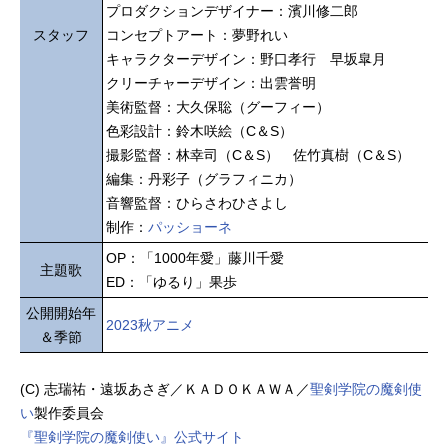
プロダクションデザイナー：濱川修二郎
スタッフ
コンセプトアート：夢野れい
キャラクターデザイン：野口孝行 早坂皐月
クリーチャーデザイン：出雲誉明
美術監督：大久保聡（グーフィー）
色彩設計：鈴木咲絵（C＆S）
撮影監督：林幸司（C＆S） 佐竹真樹（C＆S）
編集：丹彩子（グラフィニカ）
音響監督：ひらさわひさよし
制作：
パッショーネ
OP：「1000年愛」藤川千愛
主題歌
ED：「ゆるり」果歩
公開開始年
2023秋アニメ
＆季節
(C) 志瑞祐・遠坂あさぎ／ＫＡＤＯＫＡＷＡ／
聖剣学院の魔剣使
い
製作委員会
『聖剣学院の魔剣使い』公式サイト