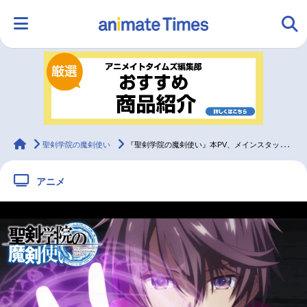
HOME
ランキング
アニメ
声優
ラジオ
みんなの声
グッズ
映画
animateTimes
聖剣学院の魔剣使い
『聖剣学院の魔剣使い』本PV、メインスタッフ情報を初公開！
アニメ
マンガ・ラノベ
ゲーム・アプリ
音楽
コスプレ
2.5次元
配信・Vtuber
トレンド
無料マンガ
最新記事一覧
アニメ記事一覧
声優記事一覧