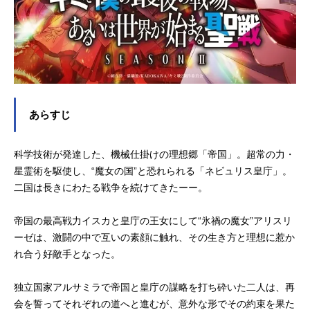
あらすじ
科学技術が発達した、機械仕掛けの理想郷「帝国」。超常の力・
星霊術を駆使し、“魔女の国”と恐れられる「ネビュリス皇庁」。
二国は長きにわたる戦争を続けてきたーー。
帝国の最高戦力イスカと皇庁の王女にして“氷禍の魔女”アリスリ
ーゼは、激闘の中で互いの素顔に触れ、その生き方と理想に惹か
れ合う好敵手となった。
独立国家アルサミラで帝国と皇庁の謀略を打ち砕いた二人は、再
会を誓ってそれぞれの道へと進むが、意外な形でその約束を果た