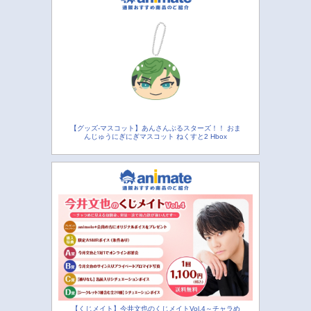
【グッズ-マスコット】あんさんぶるスターズ！！ おま
んじゅうにぎにぎマスコット ねくすと2 Hbox
【くじメイト】今井文也のくじメイトVol.4～チャラめ