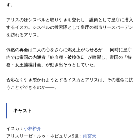
す。
アリスの妹シスベルと取り引きを交わし、護衛として皇庁に潜入
するイスカ。シスベルの捜索隊として皇庁の都市リースバーデン
を訪れるアリス。
偶然の再会は二人の心をさらに燃え上がらせるが......同時に皇庁
内では帝国の内通者「純血種・被検体E」が暗躍し、帝国の「特
務・女王捕獲計画」が動き出そうとしていた。
否応なく引き裂かれようとするイスカとアリスは、その運命に抗
うことができるのか——。
キャスト
イスカ：
小林裕介
アリスリーゼ・ルゥ・ネビュリス9世：
雨宮天