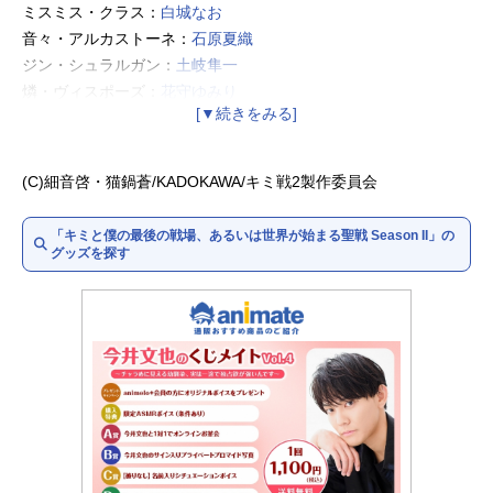
ミスミス・クラス：
白城なお
音々・アルカストーネ：
石原夏織
ジン・シュラルガン：
土岐隼一
燐・ヴィスポーズ：
花守ゆみり
シスベル・ルゥ・ネビュリス9世：
和氣あず未
イリーティア・ルゥ・ネビュリス9世：
沢城みゆき
ミラベア・ルゥ・ネビュリス8世：
久川綾
(C)細音啓・猫鍋蒼/KADOKAWA/キミ戦2製作委員会
ヨハイム：
榎木淳弥
冥：
富田美憂
「キミと僕の最後の戦場、あるいは世界が始まる聖戦 Season II」の
マグナカッサ・ガンファイト：
速水奨
グッズを探す
璃洒・イン・エンパイア：
竹達彩奈
ネームレス：
笠間淳
サー・カロッソス・ニュートン：
杉田智和
ガルガンリィ：
興津和幸
グロウリィ：
子安武人
仮面卿：
緑川光
キッシング・ゾア・ネビュリス9世：
小原好美
タリスマン：
置鮎龍太郎
ヴィソワーズ・アレク・ヒュドラ：
高橋李依