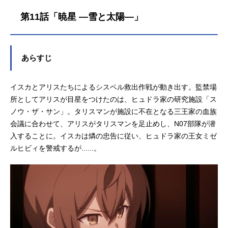
都市リースバーデンを訪れるアリ
第11話「暁星 ―雪と太陽―」
ス。偶然の再会は二人の心をさらに
燃え上がらせるが......同時に皇庁内で
は帝国の内通者「純血種・被検体E」
が暗躍し、帝国の「特務・女王捕獲
あらすじ
計画」が動き出そうとしていた。否
応なく引き裂かれようとするイスカ
とアリスは、その運命に抗うことが
イスカとアリスたちによるシスベル救出作戦が動き出す。監禁場
できるのか——。作品名キミと僕の
所としてアリスが目星をつけたのは、ヒュドラ家の研究施設「ス
最後の戦場、あるいは世界が始まる
ノウ・ザ・サン」。タリスマンが施設に不在となる三王家の血族
聖戦SeasonII放送形態TVアニメシリ
会議に合わせて、アリスがタリスマンを足止めし、N07部隊が潜
ーズキミと僕の最後の戦場、あるい
入することに。イスカは燐の忠告に従い、ヒュドラ家の王女ミゼ
は世界が始まる聖戦スケジュール202
ルヒビィを警戒するが......。
5年4月10日（木）〜2025年6月26日
（木）AT-X・TOKYOMXほか話数全1
2話キャストイスカ：小林裕介ア...