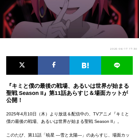
アニメ映画一覧
実写化映画一覧
今期アニメ曜日別一覧
春アニメ
夏アニメ
2025-06-17 17:30
秋アニメ
冬アニメ
男性声優/女性声優一覧
FOLLOW US
『キミと僕の最後の戦場、あるいは世界が始まる
聖戦 Season II』第11話あらすじ＆場面カットが
公開！
2025年4月10日（木）より放送＆配信中の、TVアニメ『キミと
僕の最後の戦場、あるいは世界が始まる聖戦 Season II』。
このたび、第11話「暁星 ―雪と太陽―」のあらすじ、場面カッ