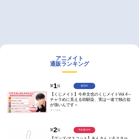
アニメイト
通販ランキング
1
第
位
発売中
【くじメイト】今井文也のくじメイトVol.4～
チャラめに見える幼馴染、実は一途で独占欲
が強いんです～
￥1,100
2
第
位
予約受付中
【グッズ-マスコット】あんさんぶるスター