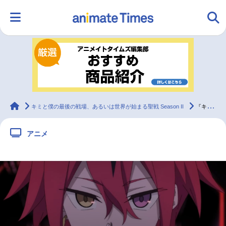
HOME
ランキング
アニメ
声優
ラジオ
みんなの声
グッズ
映画
animateTimes
キミと僕の最後の戦場、あるいは世界が始まる聖戦 Season II
『キミ戦 II』第11話先行カット&あらすじ
アニメ
マンガ・ラノベ
ゲーム・アプリ
音楽
コスプレ
2.5次元
配信・Vtuber
トレンド
無料マンガ
最新記事一覧
アニメ記事一覧
声優記事一覧