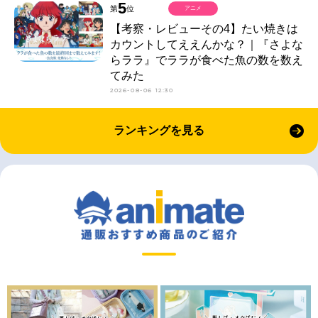
5
第
位
アニメ
【考察・レビューその4】たい焼きは
カウントしてええんかな？｜『さよな
らララ』でララが食べた魚の数を数え
てみた
2026-08-06 12:30
ランキングを見る