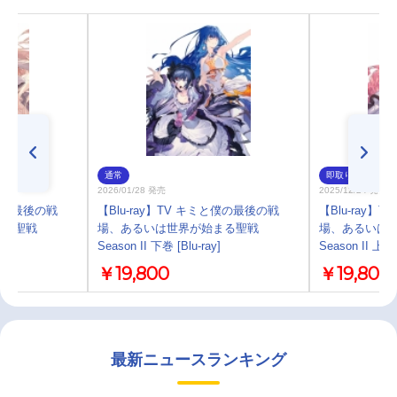
通常
即取り
2026/01/28 発売
2025/12/24 発売
と僕の最後の戦
【Blu-ray】TV キミと僕の最後の戦
【Blu-ray】
まる聖戦
場、あるいは世界が始まる聖戦
場、あるいは
Season II 下巻 [Blu-ray]
Season II 上巻 
￥19,800
￥19,800
最新ニュースランキング