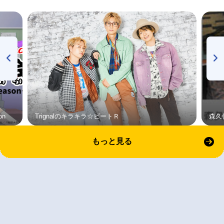
on
Trignalのキラキラ☆ビートＲ
森久
もっと見る