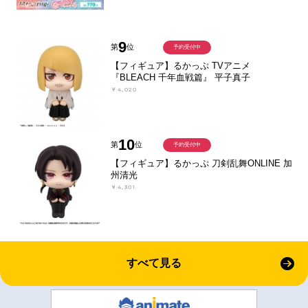
9
第
位
予約受付中
【フィギュア】るかっぷ TVアニメ
『BLEACH 千年血戦篇』 平子真子
￥4,020
10
第
位
予約受付中
【フィギュア】るかっぷ 刀剣乱舞ONLINE 加
州清光
￥4,301
すべて見る