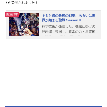
トが公開されました！
関連記事
キミと僕の最後の戦場、あるいは世
界が始まる聖戦 Season II
科学技術が発達した、機械仕掛けの
理想郷「帝国」。超常の力・星霊術
を駆使し、“魔女の国”と恐れられる
「ネビュリス皇庁」。二国は長きに
わたる戦争を続けてきたーー。帝国
の最高戦力イスカと皇庁の王女にし
て“氷禍の魔女”アリスリーゼは、激闘
の中で互いの素顔に触れ、その生き
方と理想に惹かれ合う好敵手となっ
た。独立国家アルサミラで帝国と皇
庁の謀略を打ち砕いた二人は、再会
を誓ってそれぞれの道へと進むが、
意外な形でその約束を果たす。アリ
スの妹シスベルと取り引きを交わ
し、護衛として皇庁に潜入するイス
カ。シスベルの捜索隊として皇庁の