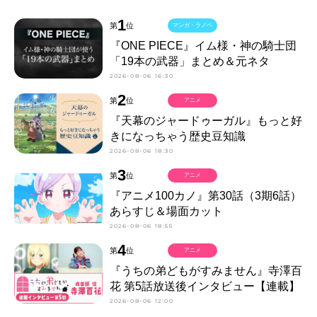
1
第
位
マンガ・ラノベ
『ONE PIECE』イム様・神の騎士団
「19本の武器」まとめ＆元ネタ
2026-08-06 16:30
2
第
位
アニメ
『天幕のジャードゥーガル』もっと好
きになっちゃう歴史豆知識
2026-08-06 18:30
3
第
位
アニメ
『アニメ100カノ』第30話（3期6話）
あらすじ＆場面カット
2026-08-06 18:55
4
第
位
アニメ
『うちの弟どもがすみません』寺澤百
花 第5話放送後インタビュー【連載】
2026-08-06 12:00