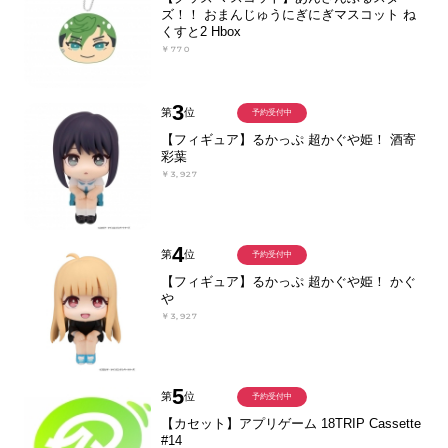
ズ！！ おまんじゅうにぎにぎマスコット ね
くすと2 Hbox
￥770
3
第
位
予約受付中
【フィギュア】るかっぷ 超かぐや姫！ 酒寄
彩葉
￥3,927
4
第
位
予約受付中
【フィギュア】るかっぷ 超かぐや姫！ かぐ
や
￥3,927
5
第
位
予約受付中
【カセット】アプリゲーム 18TRIP Cassette
#14