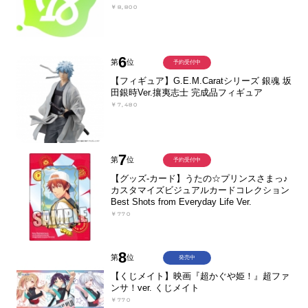
￥8,800
6
第
位
予約受付中
【フィギュア】G.E.M.Caratシリーズ 銀魂 坂
田銀時Ver.攘夷志士 完成品フィギュア
￥7,480
7
第
位
予約受付中
【グッズ-カード】うたの☆プリンスさまっ♪
カスタマイズビジュアルカードコレクション
Best Shots from Everyday Life Ver.
￥770
8
第
位
発売中
【くじメイト】映画『超かぐや姫！』超ファ
ンサ！ver. くじメイト
￥770