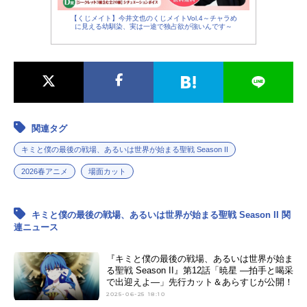
サリンジャー：
関俊彦
【くじメイト】今井文也のくじメイトVol.4～チャラめ
に見える幼馴染、実は一途で独占欲が強いんです～
グリューゲル：
小林ゆう
関連タグ
キミと僕の最後の戦場、あるいは世界が始まる聖戦 Season II
2026春アニメ
場面カット
キミと僕の最後の戦場、あるいは世界が始まる聖戦 Season II 関
連ニュース
『キミと僕の最後の戦場、あるいは世界が始ま
る聖戦 Season II』第12話「暁星 ―拍手と喝采
で出迎えよ―」先行カット＆あらすじが公開！
2025-06-25 18:10