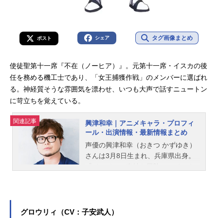
タグ画像まとめ
シェア
ポスト
使徒聖第十一席『不在（ノーヒア）』。元第十一席・イスカの後
任を務める機工士であり、「女王捕獲作戦」のメンバーに選ばれ
る。神経質そうな雰囲気を漂わせ、いつも大声で話すニュートン
に苛立ちを覚えている。
関連記事
興津和幸｜アニメキャラ・プロフィ
ール・出演情報・最新情報まとめ
声優の興津和幸（おきつ かずゆき）
さんは3月8日生まれ、兵庫県出身。
『ジョジョの奇妙な冒険』のジョナ
サン・ジョースター役をはじめ、
『アイドリッシュセブン』の大神万
理役など、人気作品のキャラクター
を演じています。こちらでは、興津
グロウリィ（CV：子安武人）