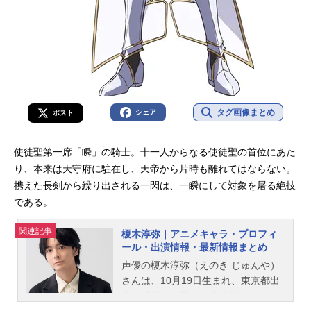
タグ画像まとめ
シェア
ポスト
使徒聖第一席「瞬」の騎士。十一人からなる使徒聖の首位にあた
り、本来は天守府に駐在し、天帝から片時も離れてはならない。
携えた長剣から繰り出される一閃は、一瞬にして対象を屠る絶技
である。
関連記事
榎木淳弥｜アニメキャラ・プロフィ
ール・出演情報・最新情報まとめ
声優の榎木淳弥（えのき じゅんや）
さんは、10月19日生まれ、東京都出
身。『呪術廻戦』の虎杖悠仁役をは
じめ、『機動戦士ガンダムＮＴ』の