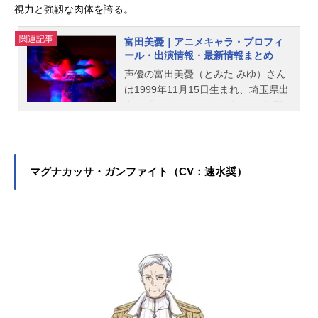
視力と強靱な肉体を誇る。
関連記事
富田美憂｜アニメキャラ・プロフィ
ール・出演情報・最新情報まとめ
声優の富田美憂（とみた みゆ）さん
は1999年11月15日生まれ、埼玉県出
身。『アイカツスターズ！』の虹野
ゆめ役をはじめ、『メイドインアビ
ス』のリコ役など、人気作品のキャ
ラクターを多く演じています。こち
らでは、富田美憂さんのオススメ記
マグナカッサ・ガンファイト（CV：速水奨）
事をご紹介！