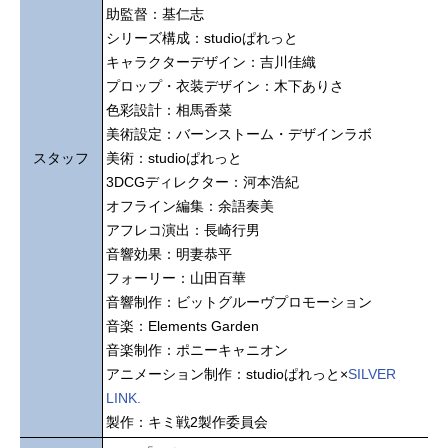
助監督：基仁志
シリーズ構成：studioぱれっと
キャラクターデザイン：吉川佳織
プロップ・衣装デザイン：木下ありさ
色彩設計：相馬香菜
美術設定：バーンストーム・デザインラボ
スタッフ
美術：studioぱれっと
3DCGディレクター：河本浩紀
オフライン編集：余語奏美
アフレコ演出：長崎行男
音響効果：明妻恭平
フォーリー：山田百華
音響制作：ビットグルーヴプロモーション
音楽：Elements Garden
音楽制作：ポニーキャニオン
アニメーション制作：studioぱれっと×
SILVER
LINK.
製作：キミ戦2製作委員会