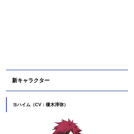
いた。最年少にして帝国の最高戦力
となったイスカ。ネビュリス皇庁の
王女にして“氷禍の魔女”の異名を持つ
アリスリーゼ。戦場でめぐり逢った
二人は、命を賭して戦う宿敵となっ
た。国を、家族を、仲間を守るた
め、決して譲れない矜持と矜持をぶ
つけ合う。しかし、激闘の中で互い
の素顔に触れた二人は、その生き方
に、その理想に惹かれてしまう。と
もに歩むことはできず、残酷な運命
に翻弄されるとわかっていても。
新キャラクター
……そんな二人を嘲笑うかのよう
に、世界の緊張はなおも高まり、大
国の謀略が交錯しようとしていた。
分断された世界、それでも少年と少
ヨハイム（CV：榎木淳弥）
女は想いを募らせていく――。作品
名キミと僕の最後の戦場、あるいは
世界が始まる聖戦放送形態TVアニメ
スケジュール2020年10月7日（水）
～2020年12月23日（水）TOKYOMX