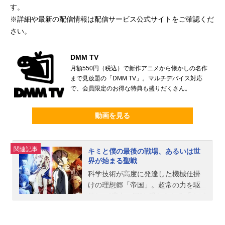
す。
※詳細や最新の配信情報は配信サービス公式サイトをご確認くだ
さい。
DMM TV
月額550円（税込）で新作アニメから懐かしの名作
まで見放題の「DMM TV」。マルチデバイス対応
で、会員限定のお得な特典も盛りだくさん。
動画を見る
関連記事
キミと僕の最後の戦場、あるいは世
界が始まる聖戦
科学技術が高度に発達した機械仕掛
けの理想郷「帝国」。超常の力を駆
使し、“魔女の国”と恐れられる「ネビ
ュリス皇庁」。百年にわたる戦争を
続けてきた両国には、二人の英雄が