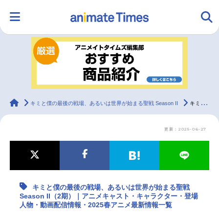
HOME
ランキング
アニメ
声優
ラジオ
みんなの声
グッズ
映画
animateTimes
キミと僕の最後の戦場、あるいは世界が始まる聖戦 Season II
キミと僕の最後の戦場、あるいは世界が始まる聖戦 Season II（2期）｜アニメキャスト・キャラクター・登場人物・動画配信情報・2025春アニメ最新情報一覧
更新：2025-06-27
マンガ・ラノベ
ゲーム・アプリ
音楽
コスプレ
2.5次元
配信・Vtuber
トレンド
無料マンガ
キミと僕の最後の戦場、あるいは世界が始まる聖戦
最新記事一覧
Season II（2期）｜アニメキャスト・キャラクター・登場
人物・動画配信情報・2025春アニメ最新情報一覧
アニメ記事一覧
声優記事一覧