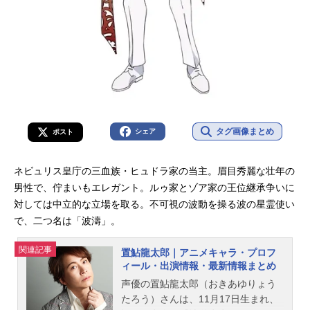
タグ画像まとめ
シェア
ポスト
ネビュリス皇庁の三血族・ヒュドラ家の当主。眉目秀麗な壮年の
男性で、佇まいもエレガント。ルゥ家とゾア家の王位継承争いに
対しては中立的な立場を取る。不可視の波動を操る波の星霊使い
で、二つ名は「波濤」。
関連記事
置鮎龍太郎｜アニメキャラ・プロフ
ィール・出演情報・最新情報まとめ
声優の置鮎龍太郎（おきあゆりょう
たろう）さんは、11月17日生まれ、