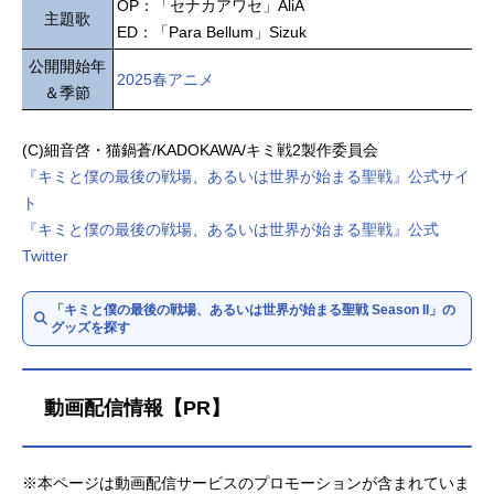
OP：「セナカアワセ」AliA
主題歌
ED：「Para Bellum」Sizuk
公開開始年
2025春アニメ
＆季節
(C)細音啓・猫鍋蒼/KADOKAWA/キミ戦2製作委員会
『キミと僕の最後の戦場、あるいは世界が始まる聖戦』公式サイ
ト
『キミと僕の最後の戦場、あるいは世界が始まる聖戦』公式
Twitter
「キミと僕の最後の戦場、あるいは世界が始まる聖戦 Season II」の
グッズを探す
動画配信情報【PR】
※本ページは動画配信サービスのプロモーションが含まれていま