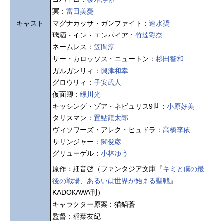
冥：
富田美憂
キャスト
マグナカッサ・ガンファイト：
速水奨
璃洒・イン・エンパイア：
竹達彩奈
ネームレス：
笠間淳
サー・カロッソス・ニュートン：
杉田智和
ガルガンリィ：
興津和幸
グロウリィ：
子安武人
仮面卿：
緑川光
キッシング・ゾア・ネビュリス9世：
小原好美
タリスマン：
置鮎龍太郎
ヴィソワーズ・アレク・ヒュドラ：
高橋李依
サリンジャー：
関俊彦
グリューゲル：
小林ゆう
原作：細音啓（ファンタジア文庫『
キミと僕の最
後の戦場、あるいは世界が始まる聖戦
』
KADOKAWA刊）
キャラクター原案：猫鍋蒼
監督：稲葉友紀