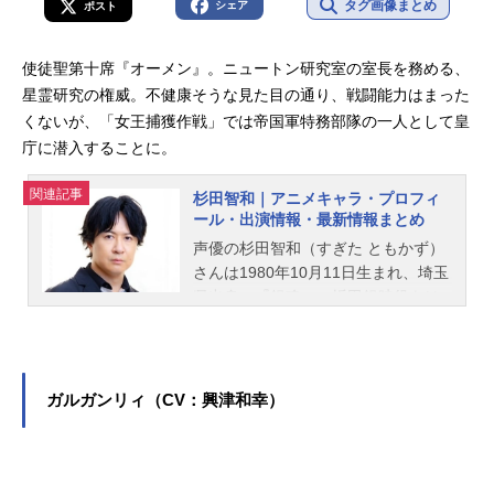
タグ画像まとめ
シェア
ポスト
使徒聖第十席『オーメン』。ニュートン研究室の室長を務める、
星霊研究の権威。不健康そうな見た目の通り、戦闘能力はまった
くないが、「女王捕獲作戦」では帝国軍特務部隊の一人として皇
庁に潜入することに。
関連記事
杉田智和｜アニメキャラ・プロフィ
ール・出演情報・最新情報まとめ
声優の杉田智和（すぎた ともかず）
さんは1980年10月11日生まれ、埼玉
県出身。『銀魂』の坂田銀時役をは
じめ、『SAKAMOTO DAYS』の坂本
太郎役など、人気作品のキャラクタ
ーを多く演じています。こちらで
は、杉田智和さんのオススメ記事を
ガルガンリィ（CV：興津和幸）
ご紹介！