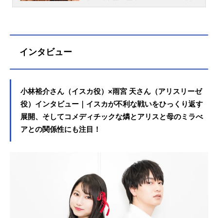
身。『進撃の巨人』のサシャ・ブラ
ウス役をはじめ、『銀魂』の猿飛あ
やめ役など、人気作品のキャラクタ
ーを多く演じています。こちらで
は、小林ゆうさんのオススメ記事を
インタビュー
ご紹介！
小林裕介さん（イスカ役）×雨宮 天さん（アリスリーゼ
役）インタビュー｜イスカが不利な戦いをひっくり返す
展開、そしてコメディチックな燐とアリスと母のミラべ
アとの関係性にも注目！