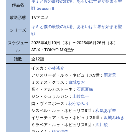
キミと僕の最後の戦場、あるいは世界が始まる聖
作品名
戦 Season II
放送形態
TVアニメ
キミと僕の最後の戦場、あるいは世界が始まる聖
シリーズ
戦
スケジュー
2025年4月10日（木）〜2025年6月26日（木）
ル
AT-X・TOKYO MXほか
話数
全12話
イスカ：
小林裕介
アリスリーゼ・ルゥ・ネビュリス9世：
雨宮天
ミスミス・クラス：
白城なお
音々・アルカストーネ：
石原夏織
ジン・シュラルガン：
土岐隼一
燐・ヴィスポーズ：
花守ゆみり
シスベル・ルゥ・ネビュリス9世：
和氣あず未
イリーティア・ルゥ・ネビュリス9世：
沢城みゆき
ミラベア・ルゥ・ネビュリス8世：
久川綾
ヨハイム：
榎木淳弥