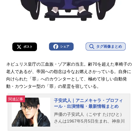
タグ画像まとめ
シェア
ポスト
ネビュリス皇庁の三血族・ゾア家の当主。齢70を超えた車椅子の
老人であるが、帝国への怨念は今なお燃えさかっている。自身に
向けられた「罪」へのカウンターとして、極めて珍しい自動発
動・カウンター型の「罪」の星霊を宿している。
関連記事
子安武人｜アニメキャラ・プロフィ
ール・出演情報・最新情報まとめ
声優の子安武人（こやす たけひと）
さんは1967年5月5日生まれ、神奈川
県横浜市出身。『ジョジョの奇妙な
冒険』のディオ・ブランドー役をは