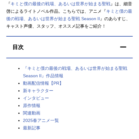
『
キミと僕の最後の戦場、あるいは世界が始まる聖戦
』は、細音
アニメ映画一覧
実写化映画一覧
啓によるライトノベル作品。こちらでは、アニメ『
キミと僕の最
後の戦場、あるいは世界が始まる聖戦 Season II
』のあらすじ、
今期アニメ曜日別一覧
キャスト声優、スタッフ、オススメ記事をご紹介！
春アニメ
夏アニメ
目次
秋アニメ
冬アニメ
男性声優/女性声優一覧
『キミと僕の最後の戦場、あるいは世界が始まる聖戦
Season II』作品情報
FOLLOW US
動画配信情報【PR】
新キャラクター
インタビュー
原作情報
関連動画
2025春アニメ一覧
最新記事