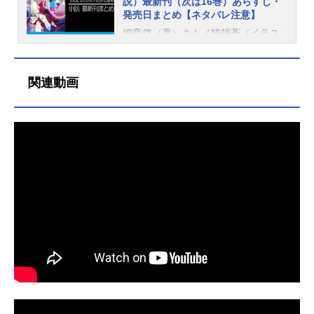
説）最新刊（次は16巻）あらすじ・
発売日まとめ【ネタバレ注意】
細音啓（著）さん／猫鍋蒼（イラス
ト）さんによる人気ライトノベル(小
説)『キミと僕の最後の戦場、あるい
は世界が始まる聖戦』。こちらで
関連動画
は、『キミと僕の最後の戦場、ある
いは世界が始まる聖戦』最新刊のあ
らすじをはじめ、発売日・価格など
の情報をまとめてご紹介していま
す。なお、現在15巻まで発売中、次
巻となる16巻は発売日未定（未発
表）です。更新：2023/6/20キミと僕
の最後の戦場、あるいは世界が始ま
る聖戦出版社：KADOKAWAレーベ
ル：ファンタジア文庫著者：細音啓
（著）、猫鍋蒼（イラスト）最新刊
（15巻）あらすじ発売日：2023/06/2
0価格：770円(税込)アニメイト通販
での購入はこちら――それは、聖戦
に至れなかった物語。太陽の帝国侵