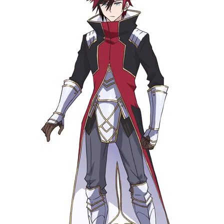
1ほか話数全12話キャストイスカ：小
林裕介アリスリーゼ・ルゥ・ネビュ
リス9世：雨宮天音々・アルカストー
ネ：石原夏織ミスミス・クラス：白
城なおジン・シュラルガン：土岐隼
一燐・ヴィスポーズ：花守ゆみり璃
洒・...