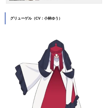
福岡県出身。『地獄先生ぬ～べ～』
の鵺野鳴介役をはじめ、『テニスの
王子様』の手塚国光役など、人気作
品のキャラクターを多く演じていま
グリューゲル（CV：小林ゆう）
す。こちらでは、置鮎龍太郎さんの
オススメ記事をご紹介！