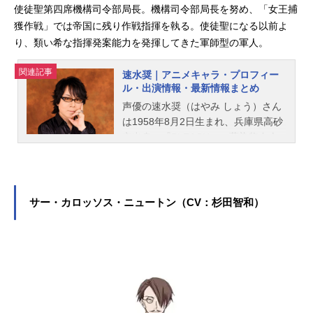
使徒聖第四席機構司令部局長。機構司令部局長を努め、「女王捕
獲作戦」では帝国に残り作戦指揮を執る。使徒聖になる以前よ
り、類い希な指揮発案能力を発揮してきた軍師型の軍人。
関連記事
速水奨｜アニメキャラ・プロフィー
ル・出演情報・最新情報まとめ
声優の速水奨（はやみ しょう）さん
は1958年8月2日生まれ、兵庫県高砂
市出身。『BLEACH』の藍染惣右介
役をはじめ、『ヒプノシスマイク』
の神宮寺寂雷役など、人気作品のキ
ャラクターを多く演じています。こ
ちらでは、速水奨さんのオススメ記
サー・カロッソス・ニュートン（CV：杉田智和）
事をご紹介！