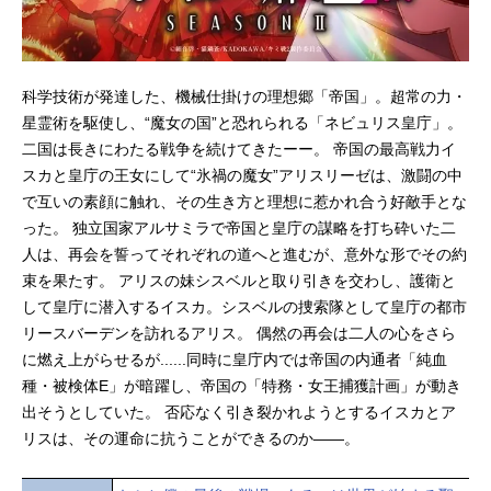
科学技術が発達した、機械仕掛けの理想郷「帝国」。超常の力・
星霊術を駆使し、“魔女の国”と恐れられる「ネビュリス皇庁」。
二国は長きにわたる戦争を続けてきたーー。 帝国の最高戦力イ
スカと皇庁の王女にして“氷禍の魔女”アリスリーゼは、激闘の中
で互いの素顔に触れ、その生き方と理想に惹かれ合う好敵手とな
った。 独立国家アルサミラで帝国と皇庁の謀略を打ち砕いた二
人は、再会を誓ってそれぞれの道へと進むが、意外な形でその約
束を果たす。 アリスの妹シスベルと取り引きを交わし、護衛と
して皇庁に潜入するイスカ。シスベルの捜索隊として皇庁の都市
リースバーデンを訪れるアリス。 偶然の再会は二人の心をさら
に燃え上がらせるが......同時に皇庁内では帝国の内通者「純血
種・被検体E」が暗躍し、帝国の「特務・女王捕獲計画」が動き
出そうとしていた。 否応なく引き裂かれようとするイスカとア
リスは、その運命に抗うことができるのか——。