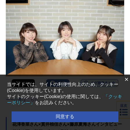
×
タグ画像まとめ
シェア
ポスト
当サイトでは、サイトの利便性向上のため、クッキー
(Cookie)を使用しています。
サイトのクッキー(Cookie)の使用に関しては、
「クッキ
ーー記事はこちら
ーポリシー」
をお読みください。
目次
同意する
花澤香菜さん×貫井柚佳さん×藤原夏海さんインタビュー