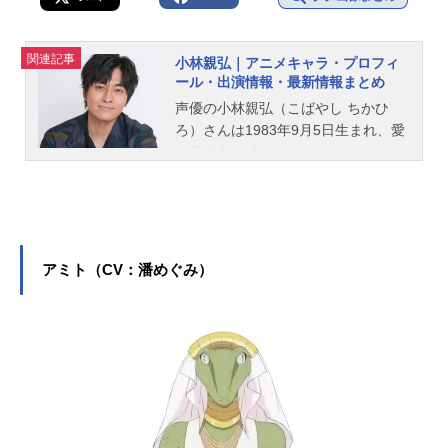
関連記事
小林親弘｜アニメキャラ・プロフィ
ール・出演情報・最新情報まとめ
声優の小林親弘（こばやし ちかひ
ろ）さんは1983年9月5日生まれ、愛
知県出身。『ゴールデンカムイ』の
杉元佐一役をはじめ、『BEASTAR
S』のレゴシ役など、人気作品のキャ
ラクターを演じています。こちらで
は、小林親弘さんのオススメ記事を
ご紹介！
アミト（CV：潘めぐみ）