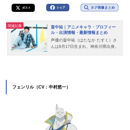
タグ画像まとめ
シェア
ポスト
関連記事
畠中祐｜アニメキャラ・プロフィー
ル・出演情報・最新情報まとめ
声優の畠中祐（はたなか たすく）さ
んは8月17日生まれ、神奈川県出身。
『遊☆戯☆王ZEXAL』の九十九遊馬
役をはじめ、『ザ・スーパーマリオ
ブラザーズ・ムービー』のルイージ
役など、人気作品のキャラクターを
多く演じています。こちらでは、畠
中祐さんのオススメ記事をご紹介！
フェンリル（CV：中村悠一）