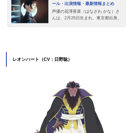
ール・出演情報・最新情報まとめ
声優の花澤香菜（はなざわ かな）さ
んは、2月25日生まれ、東京都出身。
『鬼滅の刃』の甘露寺蜜璃役をはじ
め、『五等分の花嫁』の中野一花役
など、人気作品のキャラクターを多
く演じています。こちらでは、花澤
香菜さんのオススメ記事をご紹介！
レオンハート（CV：日野聡）