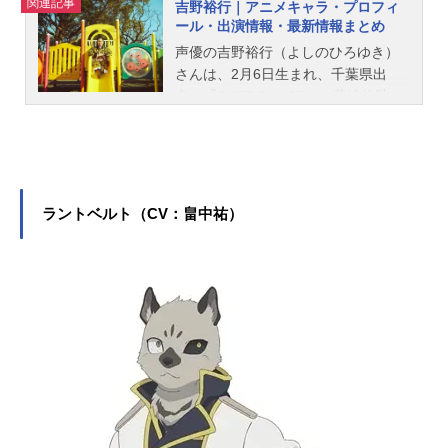
関連記事
吉野裕行｜アニメキャラ・プロフィ
ール・出演情報・最新情報まとめ
声優の吉野裕行（よしのひろゆき）
さんは、2月6日生まれ、千葉県出
身。『SKET DANCE』の藤崎佑助
〈ボッスン〉役をはじめ、『弱虫ペ
ダル』の荒北靖友役など、人気作品
のキャラクターを多く演じていま
す。こちらでは、吉野裕行さんのオ
ススメ記事をご紹介！
ラントベルト（CV：畠中祐）