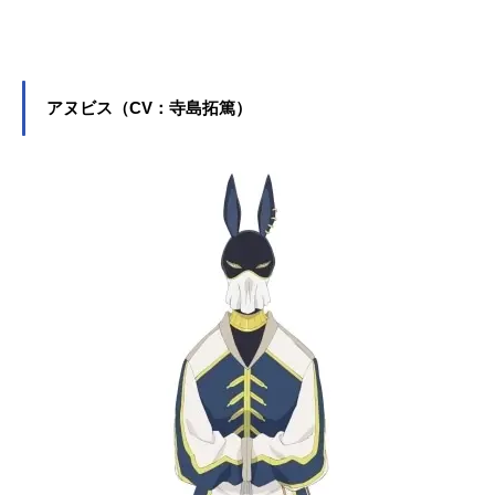
をはじめ、『SPY×FAMILY』のダミ
アン・デズモンド役など、人気作品
のキャラクターを多く演じていま
す。こちらでは、藤原夏海さんのオ
ススメ記事をご紹介！
アヌビス（CV：寺島拓篤）