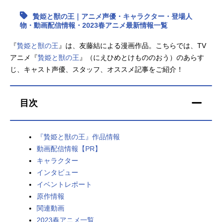
贄姫と獣の王｜アニメ声優・キャラクター・登場人
アニメ映画一覧
実写化映画一覧
物・動画配信情報・2023春アニメ最新情報一覧
今期アニメ曜日別一覧
『
贄姫と獣の王
』は、友藤結による漫画作品。こちらでは、TV
アニメ『
贄姫と獣の王
』（にえひめとけもののおう）のあらす
春アニメ
夏アニメ
じ、キャスト声優、スタッフ、オススメ記事をご紹介！
秋アニメ
冬アニメ
目次
男性声優/女性声優一覧
FOLLOW US
『贄姫と獣の王』作品情報
動画配信情報【PR】
キャラクター
インタビュー
イベントレポート
原作情報
関連動画
2023春アニメ一覧