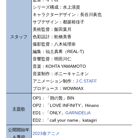
シリーズ構成：水上清資
キャラクターデザイン：長谷川眞也
サブデザイン：都築裕佳子
美術監督：飯田葉月
スタッフ
色彩設計：舩橋美香
撮影監督：八木祐理奈
編集：仙土真希（REAL-T)
音響監督：明田川仁
音楽：KOHTA YAMAMOTO
音楽制作：ポニーキャニオン
アニメーション制作：
J.C.STAFF
プロデュース：WOWMAX
OP1：「朔の贄」BIN
OP2：「LOVE INFINITY」Hinano
主題歌
ED1：「ONLY」
GARNiDELiA
ED2：「call your name」katagiri
公開開始年
2023春アニメ
＆季節