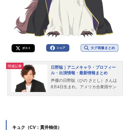
タグ画像まとめ
シェア
ポスト
関連記事
日野聡｜アニメキャラ・プロフィー
ル・出演情報・最新情報まとめ
声優の日野聡（ひの さとし）さんは
8月4日生まれ、アメリカ合衆国サン
フランシスコ出身。『銀魂』の神威
役をはじめ、『鬼滅の刃』の煉獄杏
寿郎役など、人気作品のキャラクタ
ーを多く演じています。こちらで
は、日野聡さんのオススメ記事をご
紹介！
キュク（CV：貫井柚佳）