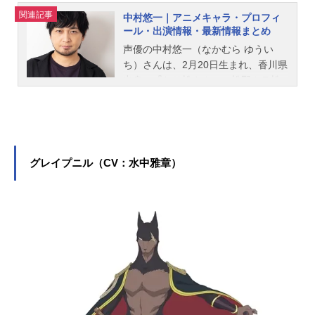
関連記事
中村悠一｜アニメキャラ・プロフィ
ール・出演情報・最新情報まとめ
声優の中村悠一（なかむら ゆうい
ち）さんは、2月20日生まれ、香川県
出身。『おそ松さん』の松野カラ松
役をはじめ、『呪術廻戦』の五条悟
役など、人気作品のキャラクターを
多く演じています。こちらでは、中
村悠一さんのオススメ記事をご紹
介！
グレイプニル（CV：水中雅章）