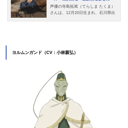
声優の寺島拓篤（てらしま たくま）
さんは、12月20日生まれ、石川県出
身。『うたの☆プリンスさまっ♪』の
一十木音也役をはじめ、『EDENS Z
ERO』シキ・グランベル役など、人
気作品のキャラクターを多く演じて
います。こちらでは、寺島拓篤さん
のオススメ記事をご紹介！
ヨルムンガンド（CV：小林親弘）