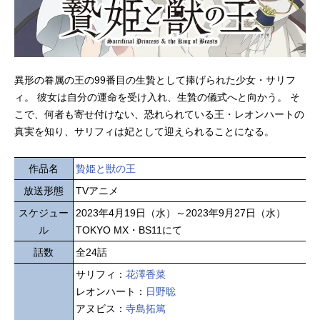
異形の眷属の王の99番目の生贄として捧げられた少女・サリフ
ィ。 彼女は自分の運命を受け入れ、生贄の儀式へと向かう。 そ
こで、何者も寄せ付けない、恐れられている王・レオンハートの
真実を知り、サリフィは妃として迎えられることになる。
作品名
贄姫と獣の王
放送形態
TVアニメ
スケジュー
2023年4月19日（水）～2023年9月27日（水）
ル
TOKYO MX・BS11にて
話数
全24話
サリフィ：
花澤香菜
レオンハート：
日野聡
アヌビス：
寺島拓篤