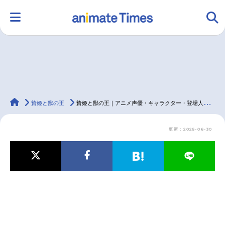
HOME
ランキング
アニメ
声優
animateTimes
ラジオ
みんなの声
グッズ
映画
贄姫と獣の王
贄姫と獣の王｜アニメ声優・キャラクター・登場人物・動画配信情報・2023春アニメ最新情報一覧
更新：2025-06-30
マンガ・ラノベ
ゲーム・アプリ
音楽
コスプレ
2.5次元
配信・Vtuber
トレンド
無料マンガ
最新記事一覧
アニメ記事一覧
声優記事一覧