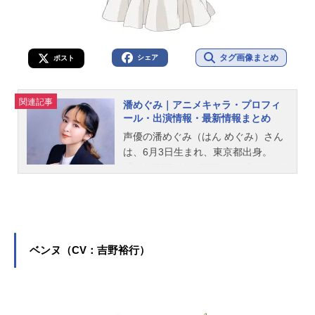
タグ画像まとめ
シェア
ポスト
関連記事
潘めぐみ｜アニメキャラ・プロフィ
ール・出演情報・最新情報まとめ
声優の潘めぐみ（はん めぐみ）さん
は、6月3日生まれ、東京都出身。
『HUNTER×HUNTER』のゴン＝フ
リークス役をはじめ、『【推しの
子】』の有馬かな役など、人気作品
のキャラクターを多く演じていま
す。こちらでは、潘めぐみさんのオ
ススメ記事をご紹介！
ベンヌ（CV：吉野裕行）