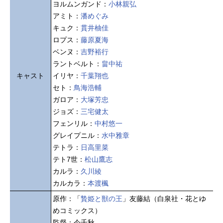
ヨルムンガンド：
小林親弘
アミト：
潘めぐみ
キュク：
貫井柚佳
ロプス：
藤原夏海
ベンヌ：
吉野裕行
ラントベルト：
畠中祐
キャスト
イリヤ：
千葉翔也
セト：
鳥海浩輔
ガロア：
大塚芳忠
ジョズ：
三宅健太
フェンリル：
中村悠一
グレイプニル：
水中雅章
テトラ：
日高里菜
テト7世：
松山鷹志
カルラ：
久川綾
カルカラ：
本渡楓
原作：「
贄姫と獣の王
」友藤結（白泉社・花とゆ
めコミックス）
監督：今千秋