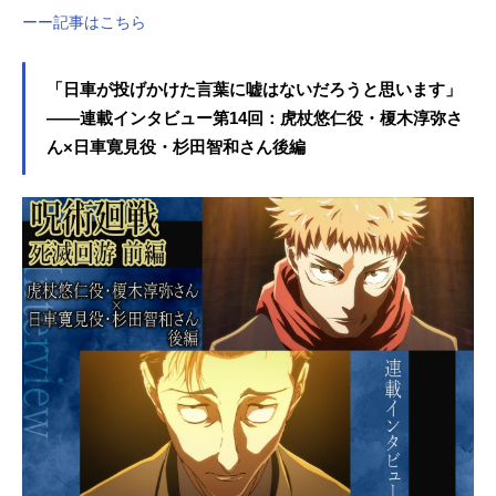
ーー記事はこちら
「日車が投げかけた言葉に嘘はないだろうと思います」
――連載インタビュー第14回：虎杖悠仁役・榎木淳弥さ
ん×日車寛見役・杉田智和さん後編