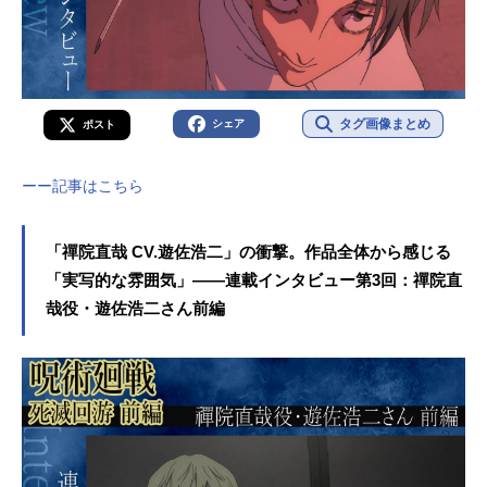
タグ画像まとめ
シェア
ポスト
ーー記事はこちら
「禪院直哉 CV.遊佐浩二」の衝撃。作品全体から感じる
「実写的な雰囲気」――連載インタビュー第3回：禪院直
哉役・遊佐浩二さん前編