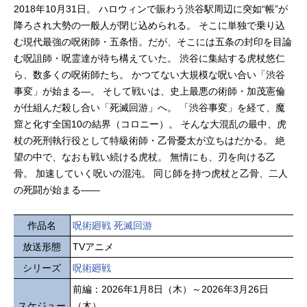
2018年10月31日。 ハロウィンで賑わう渋谷駅周辺に突如“帳”が
降ろされ大勢の一般人が閉じ込められる。 そこに単独で乗り込
む現代最強の呪術師・五条悟。だが、そこには五条の封印を目論
む呪詛師・呪霊達が待ち構えていた。 渋谷に集結する虎杖悠仁
ら、数多くの呪術師たち。 かつてない大規模な呪い合い「渋谷
事変」が始まる―。 そして戦いは、史上最悪の術師・加茂憲倫
が仕組んだ殺し合い「死滅回游」へ。 「渋谷事変」を経て、魔
窟と化す全国10の結界（コロニー）。 そんな大混乱の最中、虎
杖の死刑執行役として特級術師・乙骨憂太が立ちはだかる。 絶
望の中で、なおも戦い続ける虎杖。 無情にも、刃を向ける乙
骨。 加速していく呪いの混沌。 同じ師を持つ虎杖と乙骨、二人
の死闘が始まる——
作品名
呪術廻戦 死滅回游
放送形態
TVアニメ
シリーズ
呪術廻戦
前編：2026年1月8日（木）～2026年3月26日
スケジュー
（木）