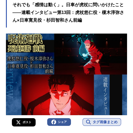
それでも「感情は動く」。日車が虎杖に問いかけたこと
——連載インタビュー第13回：虎杖悠仁役・榎木淳弥さ
ん×日車寛見役・杉田智和さん前編
タグ画像まとめ
シェア
ポスト