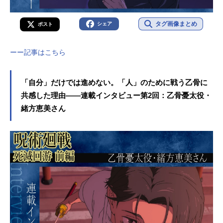
言である「人を助けろ」という言葉
に、良い意味でも悪い意味でも翻弄
タグ画像まとめ
シェア
ポスト
された主人公。誰かを救い、失って
きた虎杖は厳しい戦いや、葛藤を乗
り越え宿儺と対面する。これまでの
ーー記事はこちら
自分や出来事と向き合って、自分な
りに答えを出した虎杖は主人公とし
「自分」だけでは進めない。「人」のために戦う乙骨に
て宿儺を包み込み、打ち勝った。...
共感した理由――連載インタビュー第2回：乙骨憂太役・
緒方恵美さん