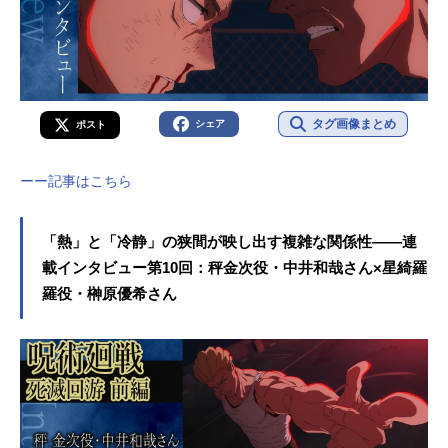
タグ画像まとめ
シェア
ポスト
ーー記事はこちら
「熱」と「冷静」の狭間が映し出す複雑な関係性――連
載インタビュー第10回：秤金次役・中井和哉さん×星綺羅
羅役・榊原優希さん