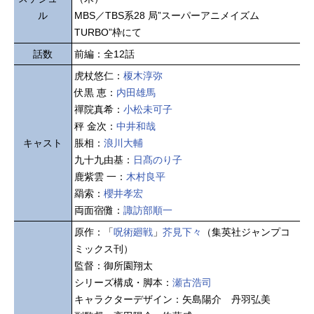
ル
MBS／TBS系28 局”スーパーアニメイズム
TURBO”枠にて
話数
前編：全12話
虎杖悠仁：
榎木淳弥
伏黒 恵：
内田雄馬
禪院真希：
小松未可子
秤 金次：
中井和哉
キャスト
脹相：
浪川大輔
九十九由基：
日髙のり子
鹿紫雲 一：
木村良平
羂索：
櫻井孝宏
両面宿儺：
諏訪部順一
原作：「
呪術廻戦
」
芥見下々
（集英社ジャンプコ
ミックス刊）
監督：御所園翔太
シリーズ構成・脚本：
瀬古浩司
キャラクターデザイン：矢島陽介 丹羽弘美