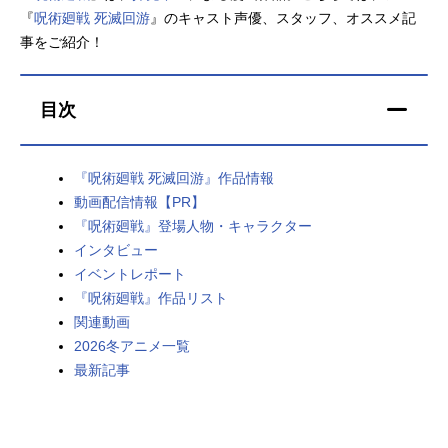
『
呪術廻戦 死滅回游
』のキャスト声優、スタッフ、オススメ記
アニメ映画一覧
実写化映画一覧
事をご紹介！
今期アニメ曜日別一覧
目次
春アニメ
夏アニメ
秋アニメ
冬アニメ
『呪術廻戦 死滅回游』作品情報
動画配信情報【PR】
男性声優/女性声優一覧
『呪術廻戦』登場人物・キャラクター
インタビュー
FOLLOW US
イベントレポート
『呪術廻戦』作品リスト
関連動画
2026冬アニメ一覧
最新記事