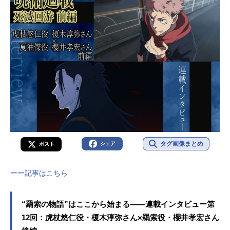
タグ画像まとめ
シェア
ポスト
ーー記事はこちら
“羂索の物語”はここから始まる――連載インタビュー第
12回：虎杖悠仁役・榎木淳弥さん×羂索役・櫻井孝宏さん