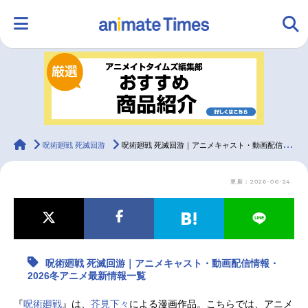
HOME
ランキング
アニメ
声優
ラジオ
みんなの声
グッズ
映画
animateTimes
呪術廻戦 死滅回游
呪術廻戦 死滅回游｜アニメキャスト・動画配信情報・2026冬アニメ最新情報一覧
更新：2026-06-24
マンガ・ラノベ
ゲーム・アプリ
音楽
コスプレ
2.5次元
配信・Vtuber
トレンド
無料マンガ
呪術廻戦 死滅回游｜アニメキャスト・動画配信情報・
最新記事一覧
2026冬アニメ最新情報一覧
アニメ記事一覧
声優記事一覧
『
呪術廻戦
』は、
芥見下々
による漫画作品。こちらでは、アニメ