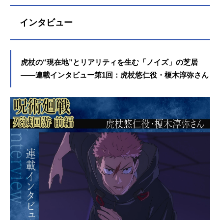
版作品が全世界でヒットした週刊少
年ジャンプを代表する少年漫画とな
インタビュー
っています。本稿では、作品に登場
する魅力的なキャラクターをまとめ
てご紹介！ 完結後の情報も掲載し
ていきますので、ネタバレにご注意
虎杖の“現在地”とリアリティを生む「ノイズ」の芝居
ください。「死滅回游編」までにお
――連載インタビュー第1回：虎杖悠仁役・榎木淳弥さん
さらいしておきましょう！東京都立
呪術高等専門学校虎杖悠仁（CV：榎
木淳弥）誕生日：3月20日身長：173
㎝くらい体重：80㎏以上 (体脂肪率
1桁)出身：宮城県仙台市趣味：カラ
オケ、テレビ鑑賞、モノマネ苦手教
科書：理系科目（molで躓いた）好
物：丼もの、麺類好みの女性：ジェ
ニファーローレンス杉沢第三高校か
ら転校最後まで救おうとする主人公
本作の主人公である虎杖は、異常な
身体能力を持ち、最強の呪霊・両面
宿儺の指を体内に取り込むことによ
ってより強い呪力を獲得。祖父に遺