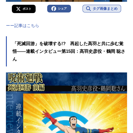
タグ画像まとめ
シェア
ポスト
ーー記事はこちら
「死滅回游」を破壊する!? 再起した髙羽と共に歩む覚
悟――連載インタビュー第15回：髙羽史彦役・鶴岡 聡さ
ん