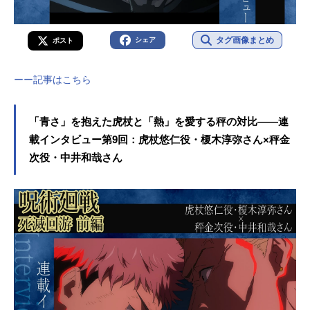
タグ画像まとめ
シェア
ポスト
ーー記事はこちら
「青さ」を抱えた虎杖と「熱」を愛する秤の対比――連
載インタビュー第9回：虎杖悠仁役・榎木淳弥さん×秤金
次役・中井和哉さん