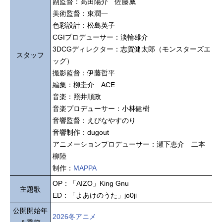
副監督：高田陽介 佐藤威
美術監督：東潤一
色彩設計：松島英子
CGIプロデューサー：淡輪雄介
3DCGディレクター：志賀健太郎（モンスターズエ
スタッフ
ッグ）
撮影監督：伊藤哲平
編集：柳圭介 ACE
音楽：照井順政
音楽プロデューサー：小林健樹
音響監督：えびなやすのり
音響制作：dugout
アニメーションプロデューサー：瀬下恵介 二本
柳陸
制作：
MAPPA
OP：「AIZO」King Gnu
主題歌
ED：「よあけのうた」jo0ji
公開開始年
2026冬アニメ