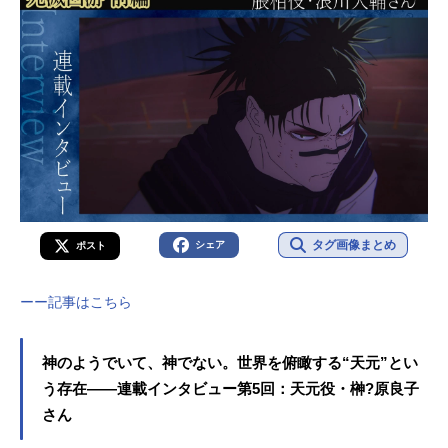
タグ画像まとめ
シェア
ポスト
ーー記事はこちら
神のようでいて、神でない。世界を俯瞰する“天元”とい
う存在――連載インタビュー第5回：天元役・榊?原良子
さん