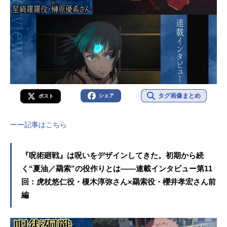
タグ画像まとめ
シェア
ポスト
ーー記事はこちら
『呪術廻戦』は呪いをデザインしてきた。初期から続
く“夏油／羂索”の役作りとは――連載インタビュー第11
回：虎杖悠仁役・榎木淳弥さん×羂索役・櫻井孝宏さん前
編