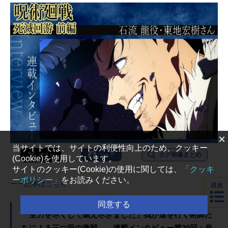
×
当サイトでは、サイトの利便性向上のため、クッキー
タグ画像まとめ
シェア
ポスト
(Cookie)を使用しています。
サイトのクッキー(Cookie)の使用に関しては、
「クッキ
ーポリシー」
をお読みください。
ーー記事はこちら
目次
同意する
「全力を尽くして燃え尽きました」我が道を行く術師た
ちによる三つ巴の激戦――連載インタビュー第20回：烏