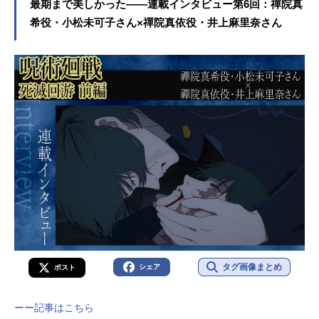
最期まで美しかった――連載インタビュー第6回：禪院真
希役・小松未可子さん×禪院真依役・井上麻里奈さん
タグ画像まとめ
シェア
ポスト
ーー記事はこちら