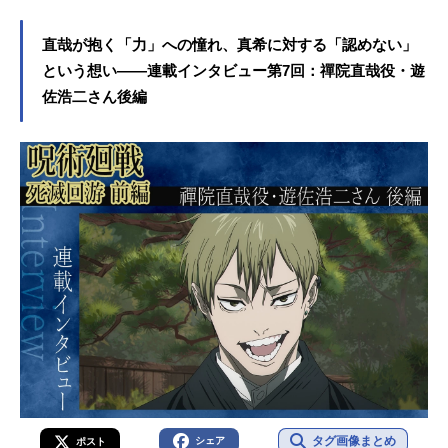
直哉が抱く「力」への憧れ、真希に対する「認めない」
という想い――連載インタビュー第7回：禪院直哉役・遊
佐浩二さん後編
タグ画像まとめ
シェア
ポスト