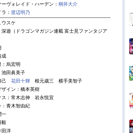
サーヴォレイド・ハーデン：
桐井大介
イラ：
渡辺明乃
ュウスケ
：深遊（ドラゴンマガジン連載 富士見ファンタジア
朗
靖成
督：烏宏明
：池田眞美子
川勝己
花田十輝
根元歳三 横手美智子
デザイン：橋本英樹
クス：常木志伸 岩永悦宜
ン：青木智由紀
潤一
羽毅
井田洋