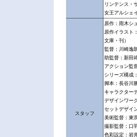
リンテンス・
女王アルシェ
原作：雨木シ
原作イラスト
文庫・刊）
監督：川崎逸
助監督：新田
アクション監
シリーズ構成
脚本：長谷
キャラクター
デザインワー
セットデザイ
スタッフ
美術監督：東
撮影監督：口
色彩設定：岩