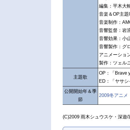
編集：平木大
音楽＆OP主
音楽制作：AMG
音響監督：岩
音響効果：小
音響製作：グ
アニメーショ
製作：ツェル
OP：「Brave yo
主題歌
ED：「ヤサシイウソ
公開開始年＆季
2009冬アニメ
節
(C)2009 雨木シュウスケ・深