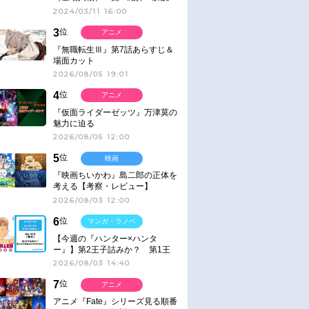
2024/03/11 16:00
3
位
アニメ
『無職転生Ⅲ』第7話あらすじ＆
場面カット
2026/08/05 19:01
4
位
アニメ
『仮面ライダーゼッツ』万津莫の
魅力に迫る
2026/08/05 12:00
5
位
映画
『映画ちいかわ』島二郎の正体を
考える【考察・レビュー】
2026/08/03 12:00
6
位
マンガ・ラノベ
【今週の『ハンター×ハンタ
ー』】第2王子詰みか？ 第1王
子と第4王子が対峙「発令」＜
2026/08/03 14:40
No.416＞
7
位
アニメ
アニメ『Fate』シリーズ見る順番