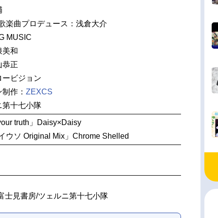
輔
題歌楽曲プロデュース：浅倉大介
 MUSIC
浪美和
山恭正
ロービジョン
ン制作：
ZEXCS
ニ第十七小隊
ur truth」Daisy×Daisy
 Original Mix」Chrome Shelled
遊/富士見書房/ツェルニ第十七小隊