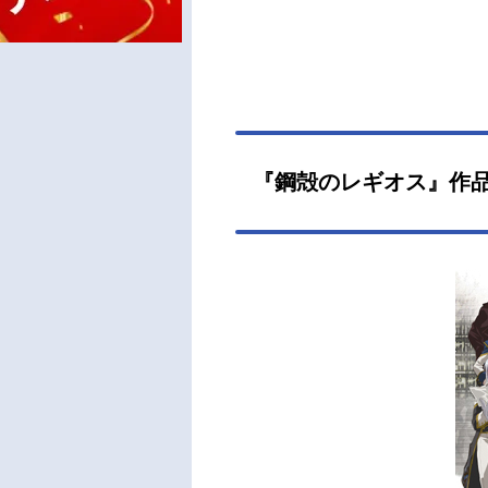
『鋼殻のレギオス』作