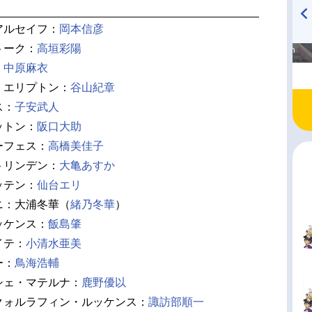
アルセイフ：
岡本信彦
高橋美紀のおんぷの気持ち
TVアニメ『戦隊大失格』
トーク：
高垣彩陽
♪ in アニメイトタイムズ
radio 大直会 2nd season
：
中原麻衣
・エリプトン：
谷山紀章
ス：
子安武人
ットン：
阪口大助
ーフェス：
高橋美佳子
トリンデン：
大亀あすか
ッテン：
仙台エリ
ニ：大浦冬華（
緒乃冬華
）
ッケンス：
飯島肇
イテ：
小清水亜美
ー：
鳥海浩輔
シェ・マテルナ：
鹿野優以
クォルラフィン・ルッケンス：
諏訪部順一