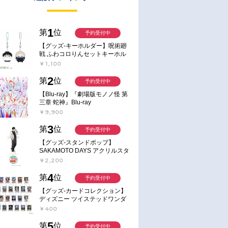
1
第
位
予約受付中
【グッズ-キーホルダー】呪術廻
戦 ふわコロりんセットキーホル
ダー【アニメイト特典付】
￥1,100
2
第
位
予約受付中
【Blu-ray】『劇場版モノノ怪 第
三章 蛇神』Blu-ray
￥9,900
3
第
位
予約受付中
【グッズ-スタンドポップ】
SAKAMOTO DAYS アクリルスタ
ンド～Sunny Afternoon～ 4.南雲
￥2,200
4
第
位
予約受付中
【グッズ-カードコレクション】
ディズニー ツイステッドワンダ
ーランド ランダムカードコレク
￥400
ション クラブ・ウェアver.
5
第
位
予約受付中