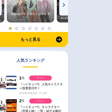
Trignalのキラキラ☆ビートＲ
森久保祥太郎×浪川大輔 つま
みは塩だけ
もっと見る
人気ランキング
1
位
アニメ
『ハイキュー!!』人気キャラクタ
ー投票受付中！
2026/08/03 17:00
2
位
アニメ
『ハイキュー!!』キャラクター
（登場人物）一覧・紹介＆解説