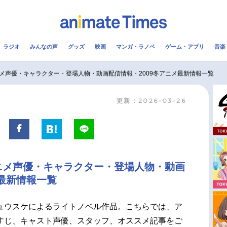
ラジオ
みんなの声
グッズ
映画
マンガ・ラノベ
ゲーム・アプリ
音楽
メ
声優
ラジオ
み
メ声優・キャラクター・登場人物・動画配信情報・2009冬アニメ最新情報一覧
更新：2026-03-26
コスプレ
2.5次元
配信
アニメ映画一覧
今期アニメ曜日別一覧
実写化映画一覧
春アニメ
ニメ声優・キャラクター・登場人物・動画
男性声優/女性声優一覧
夏アニメ
メ最新情報一覧
FOLLOW US
ュウスケによるライトノベル作品。こちらでは、ア
すじ、キャスト声優、スタッフ、オススメ記事をご