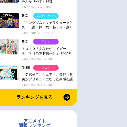
をわかりやすく解説
2024/05/23 00:00
8
位
マンガ・ラノベ
『キングダム』キャラクターまと
め｜〈秦・韓・魏・趙・斉・燕〉
2025/08/21 17:00
9
位
ラジオ
＃３４０「あなたがマイガー
ル！？（by木村良平）」 Trignal
のキラキラ☆ビートＲ
2026/08/05 12:00
10
位
アニメ
『名探偵プリキュア！』長谷川育
美がプリキュアになった実感を語
る【インタビュー】
2026/08/03 18:00
ランキングを見る
アニメイト
通販ランキング