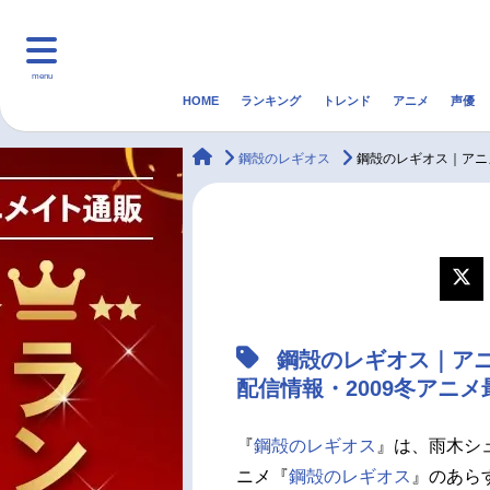
menu
HOME
ランキング
トレンド
アニメ
声優
HOME
ランキング
アニ
animateTimes
鋼殻のレギオス
鋼殻のレギオス｜アニ
マンガ・ラノベ
ゲーム・アプリ
音楽
最新記事一覧
アニメ記事一覧
鋼殻のレギオス｜ア
声優記事一覧
配信情報・2009冬アニ
『
鋼殻のレギオス
』は、雨木シ
ニメ『
鋼殻のレギオス
』のあら