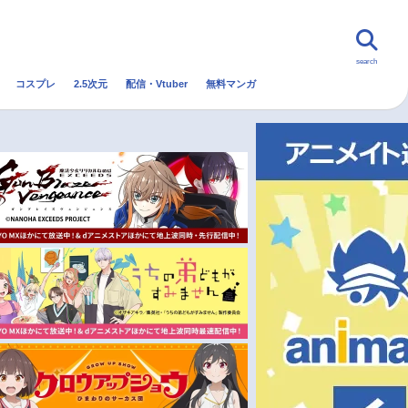
search
コスプレ
2.5次元
配信・Vtuber
無料マンガ
んなの声
グッズ
映画
・Vtuber
トレンド
無料マンガ
秋アニメ
冬アニメ