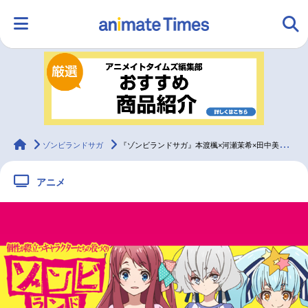
HOME
ランキング
アニメ
声優
ラジオ
みんなの声
グッズ
映画
animateTimes
ゾンビランドサガ
『ゾンビランドサガ』本渡楓×河瀬茉希×田中美海 座談会【連載】
アニメ
マンガ・ラノベ
ゲーム・アプリ
音楽
コスプレ
2.5次元
配信・Vtuber
トレンド
無料マンガ
最新記事一覧
アニメ記事一覧
声優記事一覧