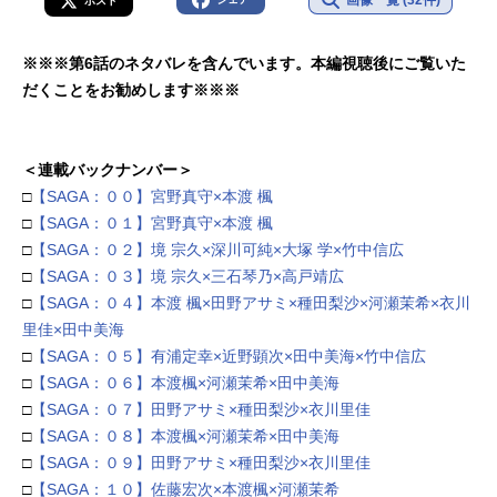
画像一覧 (32件)
ポスト
※※※第6話のネタバレを含んでいます。本編視聴後にご覧いた
だくことをお勧めします※※※
＜連載バックナンバー＞
□
【SAGA：００】宮野真守×本渡 楓
□
【SAGA：０１】宮野真守×本渡 楓
□
【SAGA：０２】境 宗久×深川可純×大塚 学×竹中信広
□
【SAGA：０３】境 宗久×三石琴乃×高戸靖広
□
【SAGA：０４】本渡 楓×田野アサミ×種田梨沙×河瀬茉希×衣川
里佳×田中美海
□
【SAGA：０５】有浦定幸×近野顕次×田中美海×竹中信広
□
【SAGA：０６】本渡楓×河瀬茉希×田中美海
□
【SAGA：０７】田野アサミ×種田梨沙×衣川里佳
□
【SAGA：０８】本渡楓×河瀬茉希×田中美海
□
【SAGA：０９】田野アサミ×種田梨沙×衣川里佳
□
【SAGA：１０】佐藤宏次×本渡楓×河瀬茉希