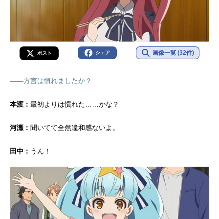
画像一覧 (32件)
シェア
ポスト
――方言は慣れましたか？
本渡：
最初よりは慣れた……かな？
河瀬：
聞いてて全然違和感ないよ。
田中：
うん！