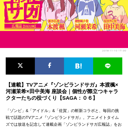
アニメ映画一覧
実写化映画一覧
今期アニメ曜日別一覧
春アニメ
夏アニメ
秋アニメ
冬アニメ
2018-11-10 17:00
男性声優/女性声優一覧
FOLLOW US
【連載】TVアニメ『ゾンビランドサガ』本渡楓×
河瀬茉希×田中美海 座談会｜個性が際立つキャラ
クターたちの役づくり【SAGA：０６】
「ゾンビ」&「アイドル」&「佐賀」の斬新コラボと、毎回の挑
戦で話題のTVアニメ『ゾンビランドサガ』。アニメイトタイム
ズでは放送を記念して連載企画「ゾンビランドサガ広報誌」をお