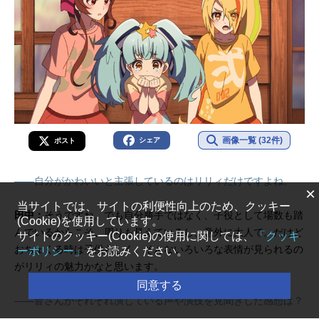
画像一覧 (32件)
シェア
ポスト
――自分がかわいいと主張しているのはリリィだけですよね。
×
当サイトでは、サイトの利便性向上のため、クッキー
田中：
そうですね。でも自分勝手ではなく、子役として場数も踏
(Cookie)を使用しています。
んでいるからこそ、周りも見えているし、意外に大人で。だけど
サイトのクッキー(Cookie)の使用に関しては、
「クッキ
おちょくる時は子供らしく。そんないろいろな表情が見られるの
ーポリシー」
をお読みください。
がリリィの魅力かなと思います。
同意する
――皆さんがそれぞれ演じている声や演技を見聞きした感想は？