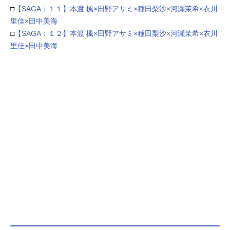
□
【SAGA：１１】本渡 楓×田野アサミ×種田梨沙×河瀬茉希×衣川
里佳×田中美海
□
【SAGA：１２】本渡 楓×田野アサミ×種田梨沙×河瀬茉希×衣川
里佳×田中美海