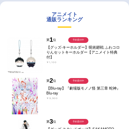
アニメイト
通販ランキング
1
第
位
予約受付中
【グッズ-キーホルダー】呪術廻戦 ふわコロ
りんセットキーホルダー【アニメイト特典
付】
￥1,100
2
第
位
予約受付中
【Blu-ray】『劇場版モノノ怪 第三章 蛇神』
Blu-ray
￥9,900
3
第
位
予約受付中