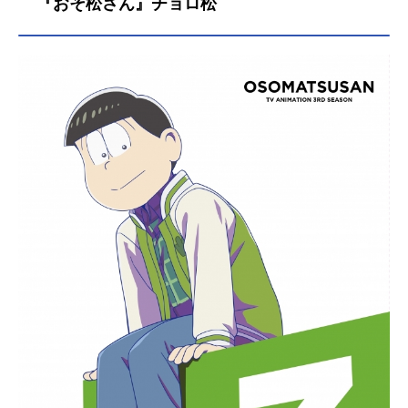
『おそ松さん』チョロ松