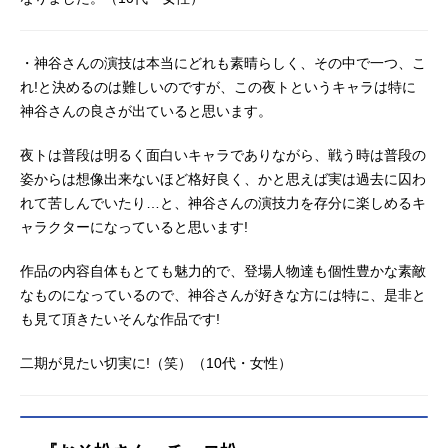
・神谷さんの演技は本当にどれも素晴らしく、その中で一つ、こ
れ!と決めるのは難しいのですが、この夜トというキャラは特に
神谷さんの良さが出ていると思います。
夜トは普段は明るく面白いキャラでありながら、戦う時は普段の
姿からは想像出来ないほど格好良く、かと思えば実は過去に囚わ
れて苦しんでいたり…と、神谷さんの演技力を存分に楽しめるキ
ャラクターになっていると思います!
作品の内容自体もとても魅力的で、登場人物達も個性豊かな素敵
なものになっているので、神谷さんが好きな方には特に、是非と
も見て頂きたいそんな作品です!
二期が見たい切実に!（笑）（10代・女性）