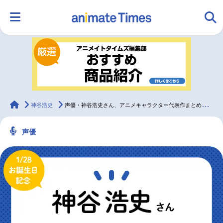
HOME
ランキング
アニメ
声優
ラジオ
みんなの声
グッズ
映画
animateTimes
神谷浩史
声優・神谷浩史さん、アニメキャラクター代表作まとめ（2022年版）
声優
マンガ・ラノベ
ゲーム・アプリ
音楽
コスプレ
2.5次元
配信・Vtuber
トレンド
無料マンガ
最新記事一覧
アニメ記事一覧
声優記事一覧