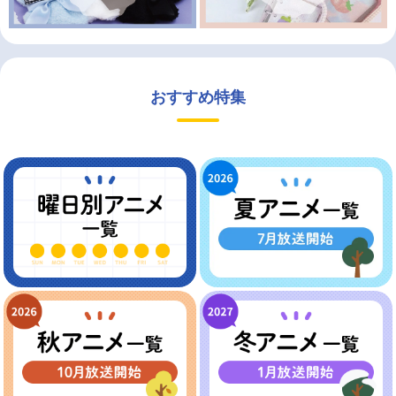
おすすめ特集