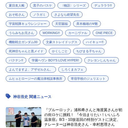
夏目友人帳
黒子のバスケ
〈物語〉シリーズ
デュラララ!!
おそ松さん
ノラガミ
さよなら絶望先生
宇宙戦隊キュウレンジャー
天官賜福
斉木楠雄のΨ難
うらみちお兄さん
WORKING!!
カーニヴァル
ONE PIECE
機動戦士ガンダム00
文豪ストレイドッグス
ハイキュー!!
死神坊ちゃんと黒メイド
かくしごと
ちびまる子ちゃん
バクテン!!
学園ヘヴン BOY'S LOVE HYPER!
クレヨンしんちゃん
よんでますよ、アザゼルさん。
しろくまカフェ
ムヒョとロージーの魔法律相談事務所
寄宿学校のジュリエット
神谷浩史 関連ニュース
『ブルーロック』浦和希さんと海渡翼さんが初
の街ロケに挑戦！ 『今泊まりたい！いいふろ
温泉宿』8/3・10放送回の特別ゲストに決定、
ナレーターは神谷浩史さん・幸村恵理さん