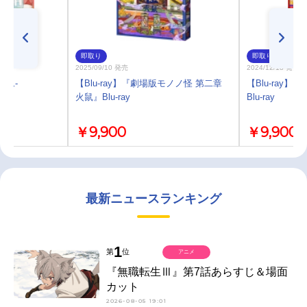
即取り
即取り
2025/09/10 発売
2024/12/18 発売
ーム-
【Blu-ray】『劇場版モノノ怪 第二章
【Blu-ray
火鼠』Blu-ray
Blu-ray
￥9,900
￥9,900
最新ニュースランキング
1
第
位
アニメ
『無職転生Ⅲ』第7話あらすじ＆場面
カット
2026-08-05 19:01