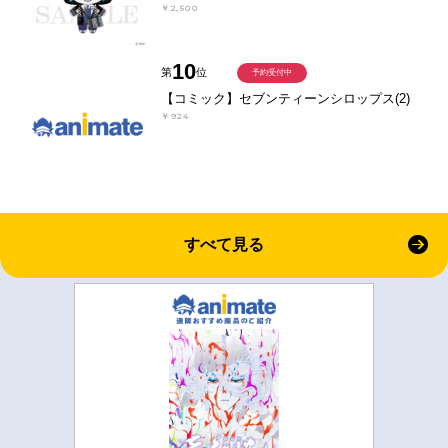
￥2,500
10
第
位
予約受付中
【コミック】セブンティーンシロップス(2)
￥924
すべて見る