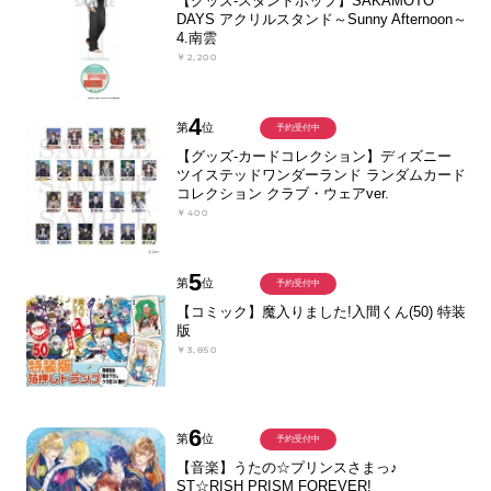
【グッズ-スタンドポップ】SAKAMOTO
DAYS アクリルスタンド～Sunny Afternoon～
4.南雲
￥2,200
4
第
位
予約受付中
【グッズ-カードコレクション】ディズニー
ツイステッドワンダーランド ランダムカード
コレクション クラブ・ウェアver.
￥400
5
第
位
予約受付中
【コミック】魔入りました!入間くん(50) 特装
版
￥3,850
6
第
位
予約受付中
【音楽】うたの☆プリンスさまっ♪
ST☆RISH PRISM FOREVER!