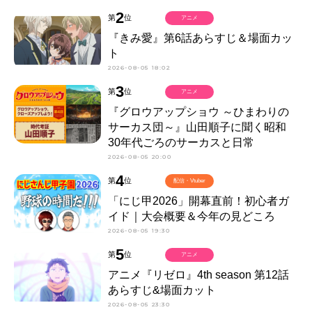
2
第
位
アニメ
『きみ愛』第6話あらすじ＆場面カッ
ト
2026-08-05 18:02
3
第
位
アニメ
『グロウアップショウ ～ひまわりの
サーカス団～』山田順子に聞く昭和
30年代ごろのサーカスと日常
2026-08-05 20:00
4
第
位
配信・Vtuber
「にじ甲2026」開幕直前！初心者ガ
イド｜大会概要＆今年の見どころ
2026-08-05 19:30
5
第
位
アニメ
アニメ『リゼロ』4th season 第12話
あらすじ&場面カット
2026-08-05 23:30