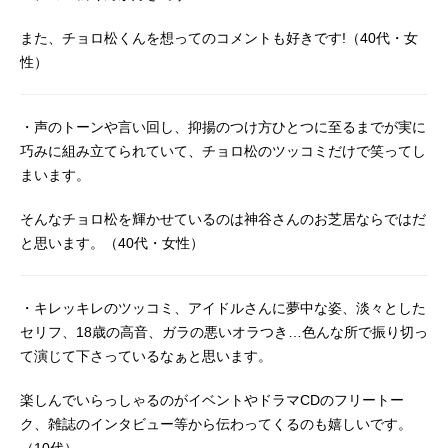
また、チョロ松くんを想ってのコメントも好きです!（40代・女
性）
・声のトーンや言い回し、抑揚のつけ方ひとつに至るまでが実に
巧みに組み立てられていて、チョロ松のツッコミだけで笑ってし
まいます。
そんなチョロ松を輝かせているのは神谷さんのお芝居ならではだ
と思います。（40代・女性）
・キレッキレのツッコミ、アイドルさんに夢中な姿、淡々とした
セリフ、18歳の高音、ガラの悪いオラつき…色んな所で振り切っ
て演じて下さっているなぁと思います。
楽しんでいらっしゃるのがイベントやドラマCDのフリートー
ク、雑誌のインタビュー等から伝わってくるのも嬉しいです。
（10代）