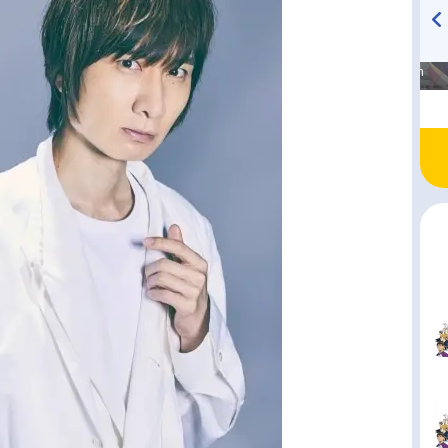
高橋美紀のおんぷの気持ち
TVアニメ『戦隊大失格』
♪ in アニメイトタイムズ
radio 大直会 2nd season