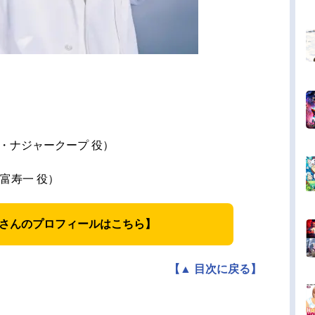
・ナジャークープ 役）
富寿一 役）
さんのプロフィールはこちら】
【▲ 目次に戻る】