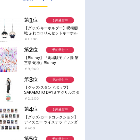
1
第
位
予約受付中
【グッズ-キーホルダー】呪術廻
戦 ふわコロりんセットキーホル
ダー【アニメイト特典付】
￥1,100
2
第
位
予約受付中
【Blu-ray】『劇場版モノノ怪 第
三章 蛇神』Blu-ray
￥9,900
3
第
位
予約受付中
【グッズ-スタンドポップ】
SAKAMOTO DAYS アクリルスタ
ンド～Sunny Afternoon～ 4.南雲
￥2,200
4
第
位
予約受付中
【グッズ-カードコレクション】
ディズニー ツイステッドワンダ
ーランド ランダムカードコレク
￥400
ション クラブ・ウェアver.
5
第
位
予約受付中