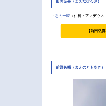
前田弘喜（まえだひろき）
・
忍の一時
（仁科・アマデウス・
【前田弘喜
前野智昭（まえのともあき）