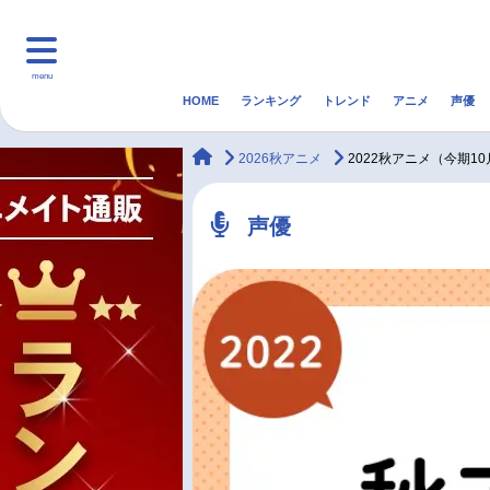
menu
HOME
ランキング
トレンド
アニメ
声優
HOME
ランキング
アニ
animateTimes
2026秋アニメ
2022秋アニメ（今期1
マンガ・ラノベ
ゲーム・アプリ
音楽
声優
最新記事一覧
アニメ記事一覧
声優記事一覧