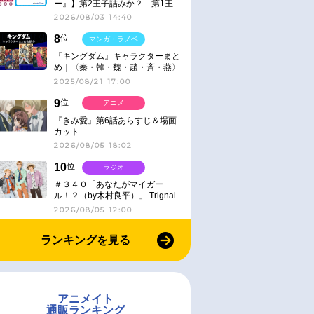
ー』】第2王子詰みか？ 第1王
子と第4王子が対峙「発令」＜
2026/08/03 14:40
No.416＞
8
位
マンガ・ラノベ
『キングダム』キャラクターまと
め｜〈秦・韓・魏・趙・斉・燕〉
2025/08/21 17:00
9
位
アニメ
『きみ愛』第6話あらすじ＆場面
カット
2026/08/05 18:02
10
位
ラジオ
＃３４０「あなたがマイガー
ル！？（by木村良平）」 Trignal
のキラキラ☆ビートＲ
2026/08/05 12:00
ランキングを見る
アニメイト
通販ランキング