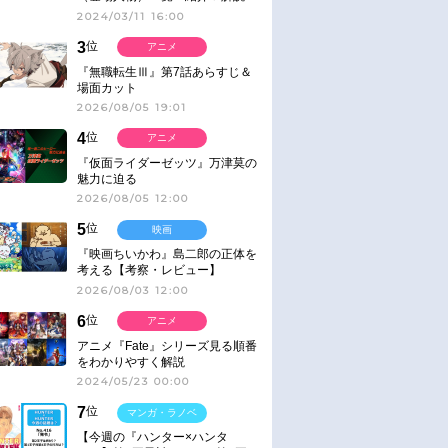
2024/03/11 16:00
3
位
アニメ
『無職転生Ⅲ』第7話あらすじ＆
場面カット
2026/08/05 19:01
4
位
アニメ
『仮面ライダーゼッツ』万津莫の
魅力に迫る
2026/08/05 12:00
5
位
映画
『映画ちいかわ』島二郎の正体を
考える【考察・レビュー】
2026/08/03 12:00
6
位
アニメ
アニメ『Fate』シリーズ見る順番
をわかりやすく解説
2024/05/23 00:00
7
位
マンガ・ラノベ
【今週の『ハンター×ハンタ