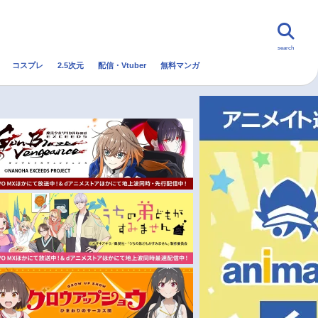
search
コスプレ
2.5次元
配信・Vtuber
無料マンガ
んなの声
グッズ
映画
・Vtuber
トレンド
無料マンガ
秋アニメ
冬アニメ