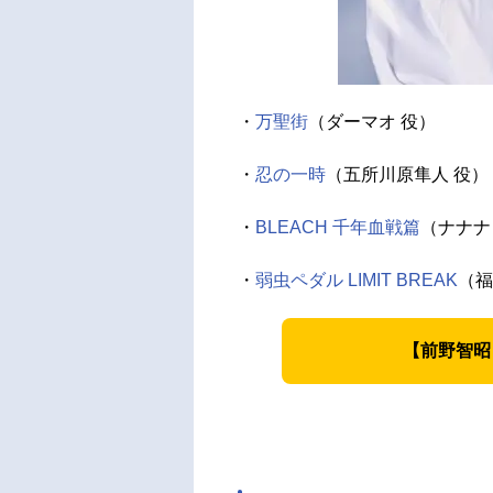
・
万聖街
（ダーマオ 役）
・
忍の一時
（五所川原隼人 役）
・
BLEACH 千年血戦篇
（ナナナ
・
弱虫ペダル LIMIT BREAK
（福
【前野智昭