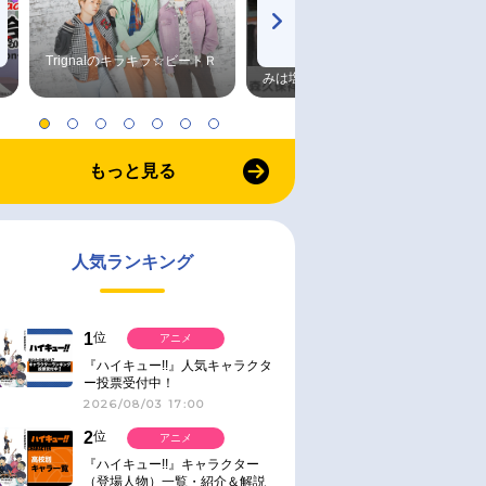
Trignalのキラキラ☆ビートＲ
森久保祥太郎×浪川大輔 つま
みは塩だけ
もっと見る
人気ランキング
1
位
アニメ
『ハイキュー!!』人気キャラクタ
ー投票受付中！
2026/08/03 17:00
2
位
アニメ
『ハイキュー!!』キャラクター
（登場人物）一覧・紹介＆解説