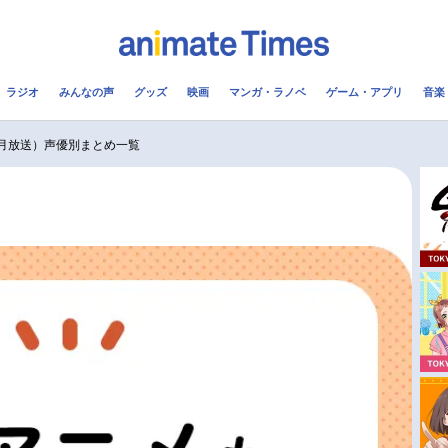
ラジオ
みんなの声
グッズ
映画
マンガ・ラノベ
ゲーム・アプリ
音楽
メ
声優
ラジオ
み
0月放送）声優別まとめ一覧
コスプレ
2.5次元
配信
アニメ映画一覧
今期アニメ曜日別一覧
実写化映画一覧
春アニメ
男性声優/女性声優一覧
夏アニメ
FOLLOW US