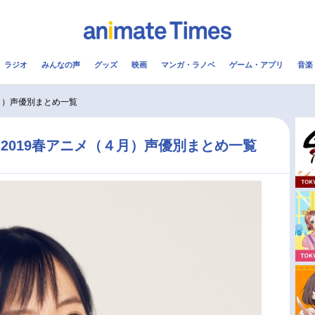
ラジオ
みんなの声
グッズ
映画
マンガ・ラノベ
ゲーム・アプリ
音楽
メ
声優
ラジオ
み
月）声優別まとめ一覧
コスプレ
2.5次元
配信
2019春アニメ（４月）声優別まとめ一覧
アニメ映画一覧
今期アニメ曜日別一覧
実写化映画一覧
春アニメ
男性声優/女性声優一覧
夏アニメ
FOLLOW US