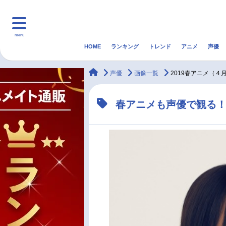
menu
HOME
ランキング
トレンド
アニメ
声優
HOME
ランキング
アニ
animateTimes
声優
画像一覧
2019春アニメ（４
マンガ・ラノベ
ゲーム・アプリ
音楽
春アニメも声優で観る！
最新記事一覧
アニメ記事一覧
声優記事一覧