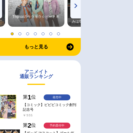
Trignalのキラキラ☆ビートＲ
森久保祥太郎×浪川大輔 つま
みは塩だけ
もっと見る
アニメイト
通販ランキング
1
第
位
発売中
【コミック】ビビビコミック創刊
記念号
￥935
2
第
位
予約受付中
【グッズ-マスコット】ゴールデ