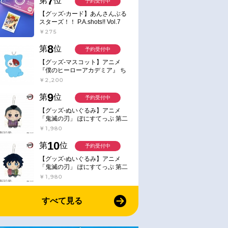
7
第
位
予約受付中
【グッズ-カード】あんさんぶる
スターズ！！ P.A.shots!! Vol.7
Action
￥275
8
第
位
予約受付中
【グッズ-マスコット】アニメ
『僕のヒーローアカデミア』 ち
みけもますこっと 7.轟凍焦
￥2,200
9
第
位
予約受付中
【グッズ-ぬいぐるみ】アニメ
「鬼滅の刃」 ぽにすてっぷ 第二
弾 不死川 玄弥
￥1,980
10
第
位
予約受付中
【グッズ-ぬいぐるみ】アニメ
「鬼滅の刃」 ぽにすてっぷ 第二
弾 冨岡 義勇
￥1,980
すべて見る