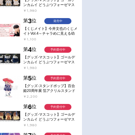
ンカムイ どうぶつフォーゼマス
コット 4.尾形百之助【再販】
￥1,980
3
第
位
発売中
【くじメイト】今井文也のくじメ
イトVol.4～チャラめに見える幼
馴染、実は一途で独占欲が強いん
￥1,100
です～
4
第
位
予約受付中
【グッズ-マスコット】ゴールデ
ンカムイ どうぶつフォーゼマス
コット 5.月島軍曹【再販】
￥1,980
5
第
位
予約受付中
【グッズ-スタンドポップ】百合
姫20周年展 箔アクリルスタンド
E：あおのなち
￥2,200
6
第
位
予約受付中
【グッズ-マスコット】ゴールデ
ンカムイ どうぶつフォーゼマス
コット 6.鯉登少尉【再販】
￥1,980