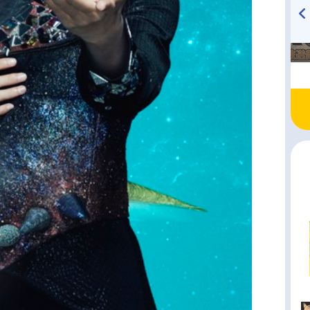
TVアニメ『戦隊大失格』
ハイキュー!! 烏野高校放送部!
radio 大直会 2nd season