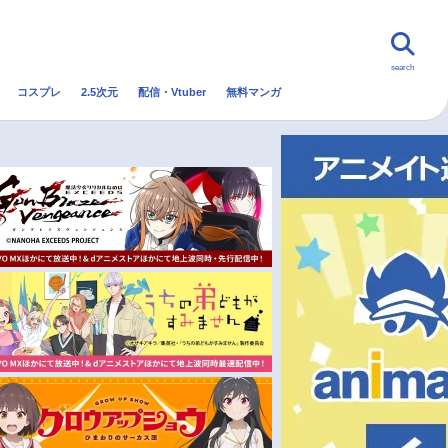
search
コスプレ
2.5次元
配信・Vtuber
無料マンガ
んなの声
グッズ
映画
・Vtuber
トレンド
無料マンガ
秋アニメ
冬アニメ