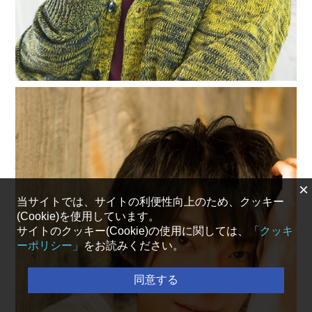
×
当サイトでは、サイトの利便性向上のため、クッキー
(Cookie)を使用しています。
サイトのクッキー(Cookie)の使用に関しては、
「クッキ
ーポリシー」
をお読みください。
同意する