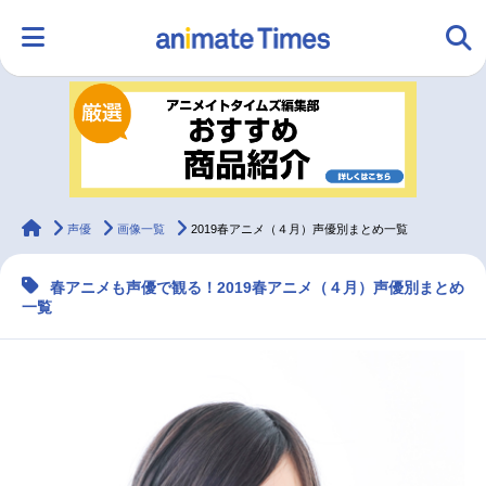
HOME
ランキング
アニメ
声優
ラジオ
みんなの声
グッズ
映画
animateTimes
声優
画像一覧
2019春アニメ（４月）声優別まとめ一覧
春アニメも声優で観る！2019春アニメ（４月）声優別まとめ
マンガ・ラノベ
ゲーム・アプリ
音楽
コスプレ
一覧
2.5次元
配信・Vtuber
トレンド
無料マンガ
最新記事一覧
アニメ記事一覧
声優記事一覧