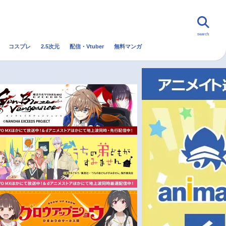
search
コスプレ
2.5次元
配信・Vtuber
無料マンガ
んなの声
グッズ
映画
・Vtuber
トレンド
無料マンガ
秋アニメ
冬アニメ