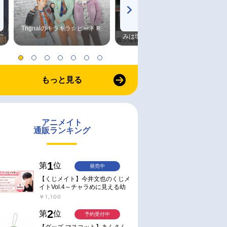
Trignalのキラキラ☆ビートＲ
森久保祥太郎×浪川大輔 つま
みは塩だけ
もっと見る
アニメイト
通販ランキング
1
第
位
発売中
【くじメイト】今井文也のくじメ
イトVol.4～チャラめに見える幼
馴染、実は一途で独占欲が強いん
￥1,100
です～
2
第
位
予約受付中
【グッズ-マスコット】あんさん