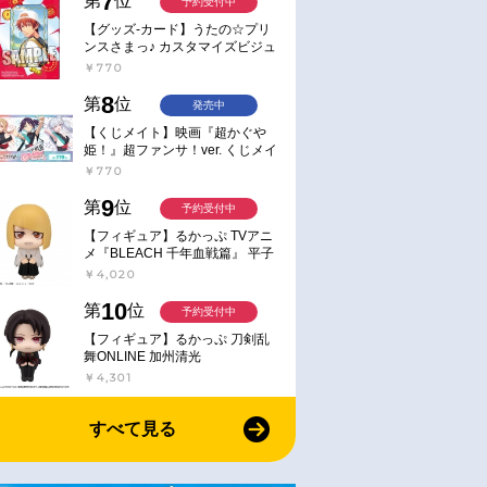
7
第
位
予約受付中
【グッズ-カード】うたの☆プリ
ンスさまっ♪ カスタマイズビジュ
アルカードコレクション Best
￥770
Shots from Everyday Life Ver.
8
第
位
発売中
【くじメイト】映画『超かぐや
姫！』超ファンサ！ver. くじメイ
ト
￥770
9
第
位
予約受付中
【フィギュア】るかっぷ TVアニ
メ『BLEACH 千年血戦篇』 平子
真子
￥4,020
10
第
位
予約受付中
【フィギュア】るかっぷ 刀剣乱
舞ONLINE 加州清光
￥4,301
すべて見る