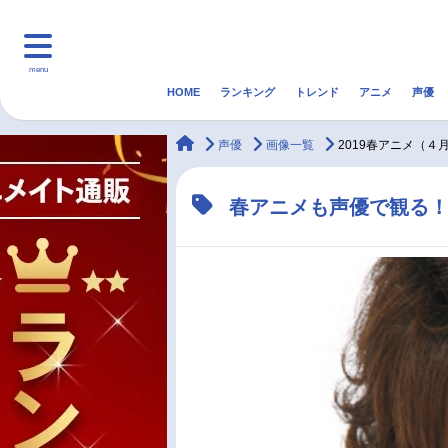
menu
HOME
ランキング
トレンド
アニメ
声優
HOME
ランキング
アニ
animateTimes
声優
画像一覧
2019春アニメ（４
マンガ・ラノベ
ゲーム・アプリ
音楽
春アニメも声優で観る！
最新記事一覧
アニメ記事一覧
声優記事一覧