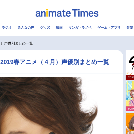
ラジオ
みんなの声
グッズ
映画
マンガ・ラノベ
ゲーム・アプリ
音楽
メ
声優
ラジオ
み
月）声優別まとめ一覧
コスプレ
2.5次元
配信
2019春アニメ（４月）声優別まとめ一覧
アニメ映画一覧
今期アニメ曜日別一覧
実写化映画一覧
春アニメ
男性声優/女性声優一覧
夏アニメ
FOLLOW US