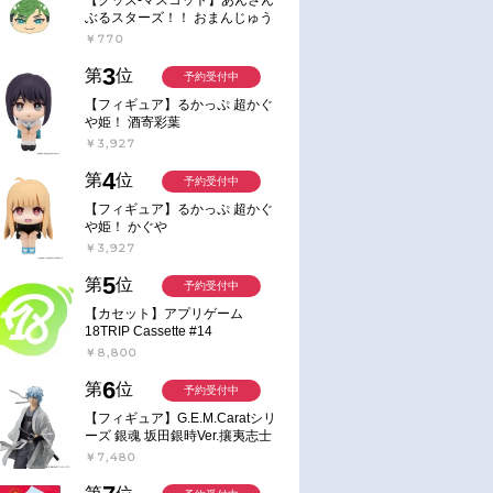
ぶるスターズ！！ おまんじゅう
にぎにぎマスコット ねくすと2
￥770
Hbox
3
第
位
予約受付中
【フィギュア】るかっぷ 超かぐ
や姫！ 酒寄彩葉
￥3,927
4
第
位
予約受付中
【フィギュア】るかっぷ 超かぐ
や姫！ かぐや
￥3,927
5
第
位
予約受付中
【カセット】アプリゲーム
18TRIP Cassette #14
￥8,800
6
第
位
予約受付中
【フィギュア】G.E.M.Caratシリ
ーズ 銀魂 坂田銀時Ver.攘夷志士
完成品フィギュア
￥7,480