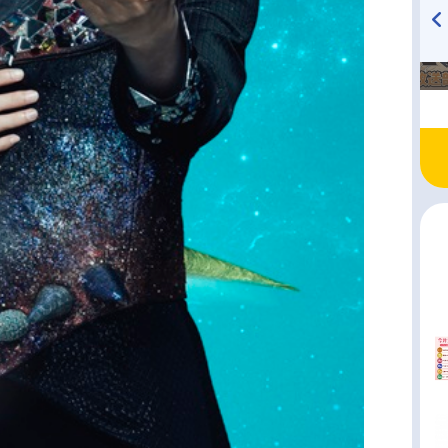
TVアニメ『戦隊大失格』
ハイキュー!! 烏野高校放送部!
radio 大直会 2nd season