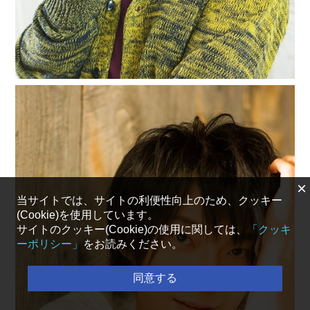
×
当サイトでは、サイトの利便性向上のため、クッキー
(Cookie)を使用しています。
サイトのクッキー(Cookie)の使用に関しては、
「クッキ
ーポリシー」
をお読みください。
同意する