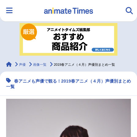
HOME
ランキング
アニメ
声優
ラジオ
みんなの声
グッズ
映画
animateTimes
声優
画像一覧
2019春アニメ（４月）声優別まとめ一覧
春アニメも声優で観る！2019春アニメ（４月）声優別まとめ
マンガ・ラノベ
ゲーム・アプリ
音楽
コスプレ
一覧
2.5次元
配信・Vtuber
トレンド
無料マンガ
最新記事一覧
アニメ記事一覧
声優記事一覧