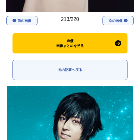
213/220
前の画像
次の画像
声優
画像まとめを見る
元の記事へ戻る