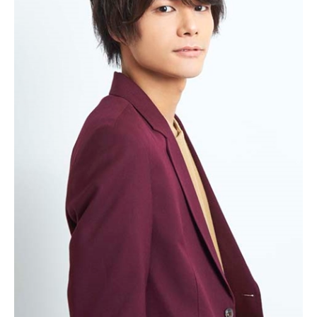
アニメ映画一覧
実写化映画一覧
今期アニメ曜日別一覧
春アニメ
夏アニメ
秋アニメ
冬アニメ
男性声優/女性声優一覧
FOLLOW US