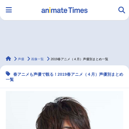
HOME
ランキング
アニメ
声優
animateTimes
ラジオ
みんなの声
グッズ
映画
声優
画像一覧
2019春アニメ（４月）声優別まとめ一覧
春アニメも声優で観る！2019春アニメ（４月）声優別まとめ
一覧
マンガ・ラノベ
ゲーム・アプリ
音楽
コスプレ
2.5次元
配信・Vtuber
トレンド
無料マンガ
最新記事一覧
アニメ記事一覧
声優記事一覧