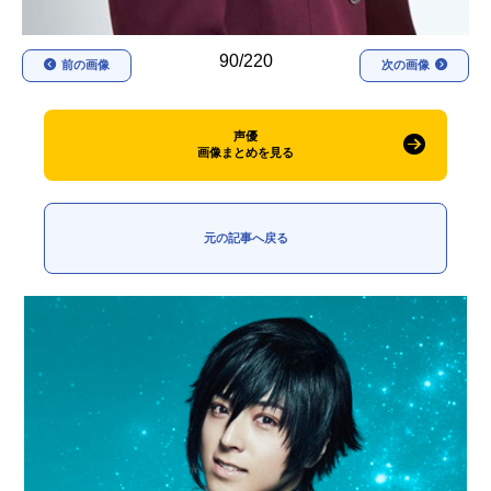
90/220
前の画像
次の画像
声優
画像まとめを見る
元の記事へ戻る