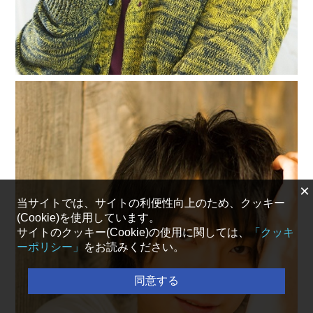
×
当サイトでは、サイトの利便性向上のため、クッキー
(Cookie)を使用しています。
サイトのクッキー(Cookie)の使用に関しては、
「クッキ
ーポリシー」
をお読みください。
同意する