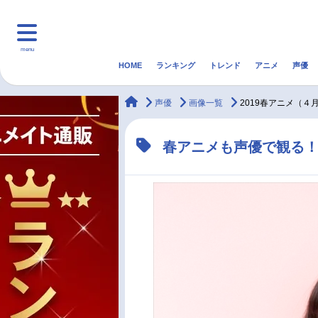
menu
HOME
ランキング
トレンド
アニメ
声優
HOME
ランキング
アニ
animateTimes
声優
画像一覧
2019春アニメ（４
マンガ・ラノベ
ゲーム・アプリ
音楽
春アニメも声優で観る！
最新記事一覧
アニメ記事一覧
声優記事一覧