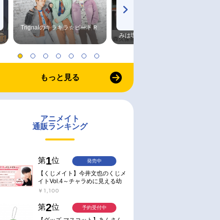
Trignalのキラキラ☆ビートＲ
森久保祥太郎×浪川大輔 つま
みは塩だけ
もっと見る
アニメイト
通販ランキング
1
第
位
発売中
【くじメイト】今井文也のくじメ
イトVol.4～チャラめに見える幼
馴染、実は一途で独占欲が強いん
￥1,100
です～
2
第
位
予約受付中
【グッズ-マスコット】あんさん