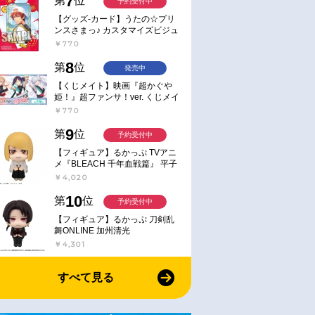
7
第
位
予約受付中
【グッズ-カード】うたの☆プリ
ンスさまっ♪ カスタマイズビジュ
アルカードコレクション Best
￥770
Shots from Everyday Life Ver.
8
第
位
発売中
【くじメイト】映画『超かぐや
姫！』超ファンサ！ver. くじメイ
ト
￥770
9
第
位
予約受付中
【フィギュア】るかっぷ TVアニ
メ『BLEACH 千年血戦篇』 平子
真子
￥4,020
10
第
位
予約受付中
【フィギュア】るかっぷ 刀剣乱
舞ONLINE 加州清光
￥4,301
すべて見る