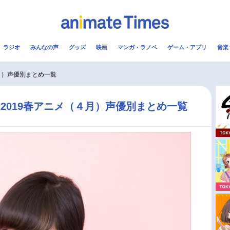
ラジオ
みんなの声
グッズ
映画
マンガ・ラノベ
ゲーム・アプリ
音楽
メ
声優
ラジオ
み
月）声優別まとめ一覧
コスプレ
2.5次元
配信
2019春アニメ（４月）声優別まとめ一覧
アニメ映画一覧
今期アニメ曜日別一覧
実写化映画一覧
春アニメ
男性声優/女性声優一覧
夏アニメ
FOLLOW US