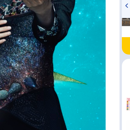
TVアニメ『戦隊大失格』
ハイキュー!! 烏野高校放送部!
radio 大直会 2nd season