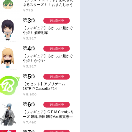
ぶるスターズ！！ おまんじゅう
にぎにぎマスコット ねくすと2
￥770
Hbox
3
第
位
予約受付中
【フィギュア】るかっぷ 超かぐ
や姫！ 酒寄彩葉
￥3,927
4
第
位
予約受付中
【フィギュア】るかっぷ 超かぐ
や姫！ かぐや
￥3,927
5
第
位
予約受付中
【カセット】アプリゲーム
18TRIP Cassette #14
￥8,800
6
第
位
予約受付中
【フィギュア】G.E.M.Caratシリ
ーズ 銀魂 坂田銀時Ver.攘夷志士
完成品フィギュア
￥7,480