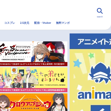
search
コスプレ
2.5次元
配信・Vtuber
無料マンガ
んなの声
グッズ
映画
・Vtuber
トレンド
無料マンガ
秋アニメ
冬アニメ