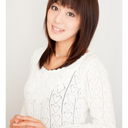
アニメ映画一覧
実写化映画一覧
今期アニメ曜日別一覧
春アニメ
夏アニメ
秋アニメ
冬アニメ
男性声優/女性声優一覧
FOLLOW US