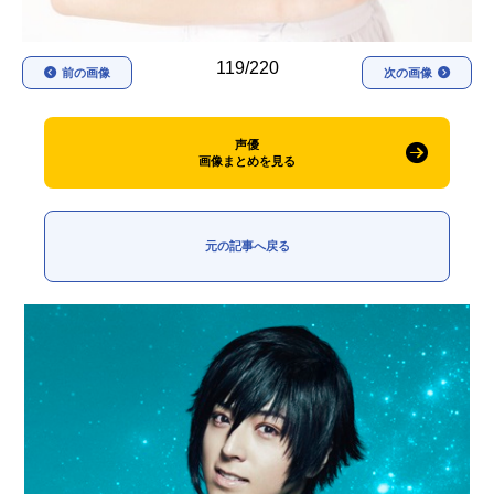
119/220
前の画像
次の画像
声優
画像まとめを見る
元の記事へ戻る