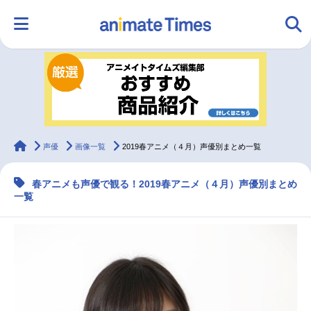
HOME
ランキング
アニメ
声優
ラジオ
みんなの声
グッズ
映画
animateTimes
声優
画像一覧
2019春アニメ（４月）声優別まとめ一覧
春アニメも声優で観る！2019春アニメ（４月）声優別まとめ
マンガ・ラノベ
ゲーム・アプリ
音楽
コスプレ
一覧
2.5次元
配信・Vtuber
トレンド
無料マンガ
最新記事一覧
アニメ記事一覧
声優記事一覧