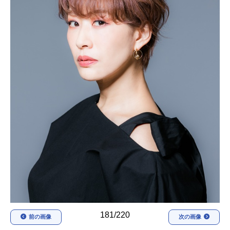
アニメ映画一覧
実写化映画一覧
今期アニメ曜日別一覧
春アニメ
夏アニメ
秋アニメ
冬アニメ
男性声優/女性声優一覧
FOLLOW US
181/220
前の画像
次の画像