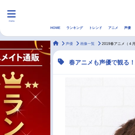
menu
HOME
ランキング
トレンド
アニメ
声優
HOME
ランキング
アニ
animateTimes
声優
画像一覧
2019春アニメ（４
マンガ・ラノベ
ゲーム・アプリ
音楽
春アニメも声優で観る！
最新記事一覧
アニメ記事一覧
声優記事一覧