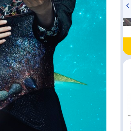
高橋美紀のおんぷの気持ち
TVアニメ『戦隊大失格』
♪ in アニメイトタイムズ
radio 大直会 2nd season