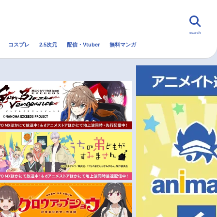
search
コスプレ
2.5次元
配信・Vtuber
無料マンガ
んなの声
グッズ
映画
・Vtuber
トレンド
無料マンガ
秋アニメ
冬アニメ