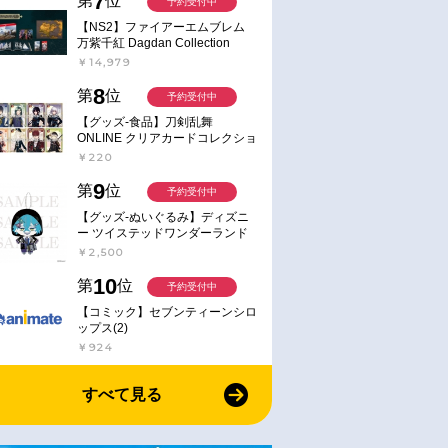
7
第
位
予約受付中
【NS2】ファイアーエムブレム
万紫千紅 Dagdan Collection
￥14,979
8
第
位
予約受付中
【グッズ-食品】刀剣乱舞
ONLINE クリアカードコレクショ
ンガム
￥220
9
第
位
予約受付中
【グッズ-ぬいぐるみ】ディズニ
ー ツイステッドワンダーランド
ミニミニぬいぐるみ(クラブ・ウ
￥2,500
ェアver.) イデア・シュラウド
10
第
位
予約受付中
【コミック】セブンティーンシロ
ップス(2)
￥924
すべて見る