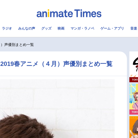
ラジオ
みんなの声
グッズ
映画
マンガ・ラノベ
ゲーム・アプリ
音楽
メ
声優
ラジオ
み
月）声優別まとめ一覧
コスプレ
2.5次元
配信
2019春アニメ（４月）声優別まとめ一覧
アニメ映画一覧
今期アニメ曜日別一覧
実写化映画一覧
春アニメ
男性声優/女性声優一覧
夏アニメ
FOLLOW US