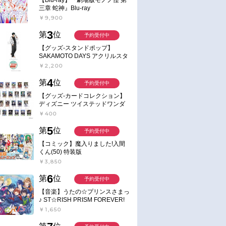
三章 蛇神』Blu-ray
￥9,900
3
第
位
予約受付中
【グッズ-スタンドポップ】
SAKAMOTO DAYS アクリルスタ
ンド～Sunny Afternoon～ 4.南雲
￥2,200
4
第
位
予約受付中
【グッズ-カードコレクション】
ディズニー ツイステッドワンダ
ーランド ランダムカードコレク
￥400
ション クラブ・ウェアver.
5
第
位
予約受付中
【コミック】魔入りました!入間
くん(50) 特装版
￥3,850
6
第
位
予約受付中
【音楽】うたの☆プリンスさまっ
♪ ST☆RISH PRISM FOREVER!
￥1,650