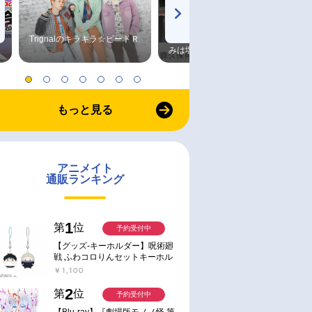
Trignalのキラキラ☆ビートＲ
森久保祥太郎×浪川大輔 つま
みは塩だけ
もっと見る
アニメイト
通販ランキング
1
第
位
予約受付中
【グッズ-キーホルダー】呪術廻
戦 ふわコロりんセットキーホル
ダー【アニメイト特典付】
￥1,100
2
第
位
予約受付中
【Blu-ray】『劇場版モノノ怪 第