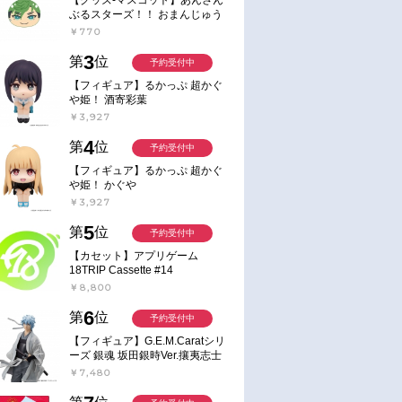
ぶるスターズ！！ おまんじゅう
にぎにぎマスコット ねくすと2
￥770
Hbox
3
第
位
予約受付中
【フィギュア】るかっぷ 超かぐ
や姫！ 酒寄彩葉
￥3,927
4
第
位
予約受付中
【フィギュア】るかっぷ 超かぐ
や姫！ かぐや
￥3,927
5
第
位
予約受付中
【カセット】アプリゲーム
18TRIP Cassette #14
￥8,800
6
第
位
予約受付中
【フィギュア】G.E.M.Caratシリ
ーズ 銀魂 坂田銀時Ver.攘夷志士
完成品フィギュア
￥7,480