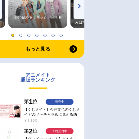
Trignalのキラキラ☆ビートＲ
森久保祥太郎×浪川大輔 つま
みは塩だけ
もっと見る
アニメイト
通販ランキング
1
第
位
発売中
【くじメイト】今井文也のくじメ
イトVol.4～チャラめに見える幼
馴染、実は一途で独占欲が強いん
￥1,100
です～
2
第
位
予約受付中
【グッズ-マスコット】あんさん