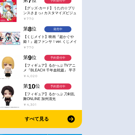
7
第
位
予約受付中
【グッズ-カード】うたの☆プリ
ンスさまっ♪ カスタマイズビジュ
アルカードコレクション Best
￥770
Shots from Everyday Life Ver.
8
第
位
発売中
【くじメイト】映画『超かぐや
姫！』超ファンサ！ver. くじメイ
ト
￥770
9
第
位
予約受付中
【フィギュア】るかっぷ TVアニ
メ『BLEACH 千年血戦篇』 平子
真子
￥4,020
10
第
位
予約受付中
【フィギュア】るかっぷ 刀剣乱
舞ONLINE 加州清光
￥4,301
すべて見る