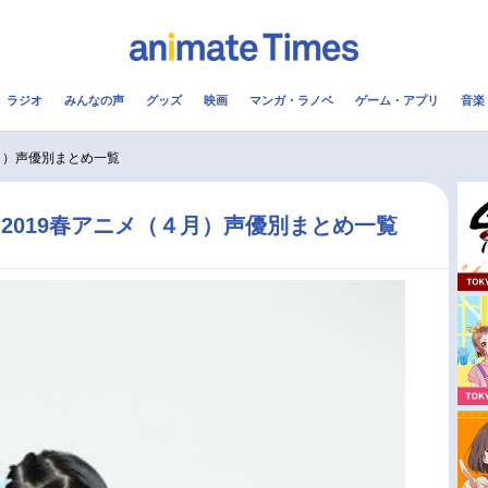
ラジオ
みんなの声
グッズ
映画
マンガ・ラノベ
ゲーム・アプリ
音楽
メ
声優
ラジオ
み
月）声優別まとめ一覧
コスプレ
2.5次元
配信
2019春アニメ（４月）声優別まとめ一覧
アニメ映画一覧
今期アニメ曜日別一覧
実写化映画一覧
春アニメ
男性声優/女性声優一覧
夏アニメ
FOLLOW US