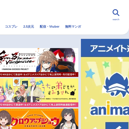
search
コスプレ
2.5次元
配信・Vtuber
無料マンガ
んなの声
グッズ
映画
・Vtuber
トレンド
無料マンガ
秋アニメ
冬アニメ