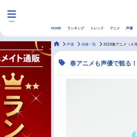
menu
HOME
ランキング
トレンド
アニメ
声優
HOME
ランキング
アニ
animateTimes
声優
画像一覧
2019春アニメ（４
マンガ・ラノベ
ゲーム・アプリ
音楽
春アニメも声優で観る！
最新記事一覧
アニメ記事一覧
声優記事一覧