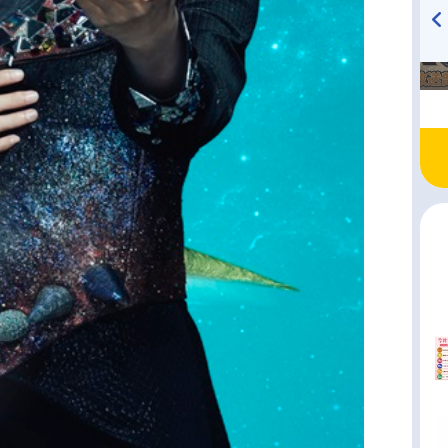
TVアニメ『戦隊大失格』
ハイキュー!! 烏野高校放送部!
radio 大直会 2nd season