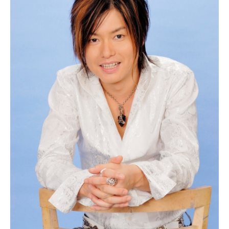
アニメ映画一覧
実写化映画一覧
今期アニメ曜日別一覧
春アニメ
夏アニメ
秋アニメ
冬アニメ
男性声優/女性声優一覧
FOLLOW US