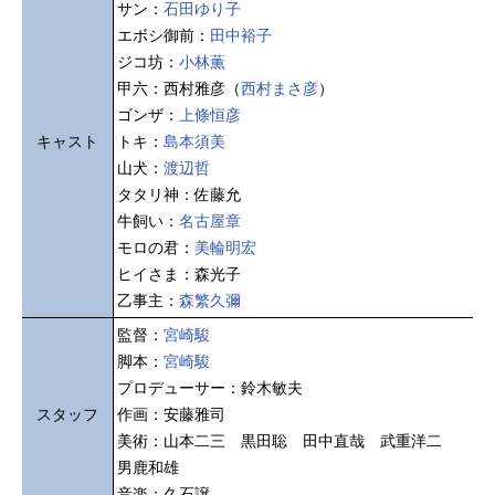
サン：
石田ゆり子
エボシ御前：
田中裕子
ジコ坊：
小林薫
甲六：西村雅彦（
西村まさ彦
）
ゴンザ：
上條恒彦
キャスト
トキ：
島本須美
山犬：
渡辺哲
タタリ神：佐藤允
牛飼い：
名古屋章
モロの君：
美輪明宏
ヒイさま：森光子
乙事主：
森繁久彌
監督：
宮崎駿
脚本：
宮崎駿
プロデューサー：鈴木敏夫
スタッフ
作画：安藤雅司
美術：山本二三 黒田聡 田中直哉 武重洋二
男鹿和雄
音楽：久石譲