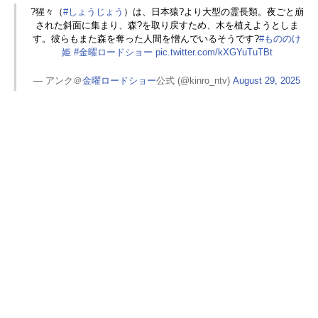
?猩々（
#しょうじょう
）は、日本猿?より大型の霊長類。夜ごと崩
された斜面に集まり、森?を取り戻すため、木を植えようとしま
す。彼らもまた森を奪った人間を憎んでいるそうです?
#もののけ
姫
#金曜ロードショー
pic.twitter.com/kXGYuTuTBt
— アンク＠
金曜ロードショー
公式 (@kinro_ntv)
August 29, 2025