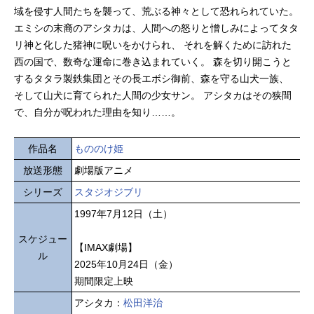
域を侵す人間たちを襲って、荒ぶる神々として恐れられていた。
エミシの末裔のアシタカは、人間への怒りと憎しみによってタタ
リ神と化した猪神に呪いをかけられ、 それを解くために訪れた
西の国で、数奇な運命に巻き込まれていく。 森を切り開こうと
するタタラ製鉄集団とその長エボシ御前、森を守る山犬一族、
そして山犬に育てられた人間の少女サン。 アシタカはその狭間
で、自分が呪われた理由を知り……。
作品名
もののけ姫
放送形態
劇場版アニメ
シリーズ
スタジオジブリ
1997年7月12日（土）
スケジュー
【IMAX劇場】
ル
2025年10月24日（金）
期間限定上映
アシタカ：
松田洋治