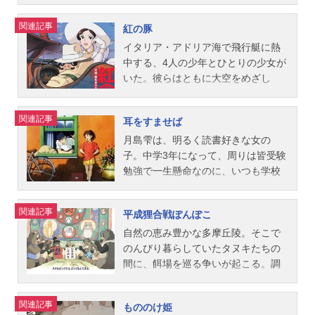
師：槐柳二マッジ：TARAKOスタッ
北林谷栄カンタの父：広瀬正志カン
白石綾乃母：志乃原良子未亡人：山
能力を使って荷物配達の仕事を始め
る山形へ出掛ける。東京育ちのタエ
フ監督：宮崎駿脚本：宮崎駿プロデ
タの母：丸山裕子カンタ：雨笠利幸
口朱美スタッフ原作：野坂昭如（新
る。初めての仕事では、途中の森に
子は、小さな頃から田舎のある生活
関連記事
紅の豚
ューサー：高畑勲作画監督：丹内司
本家のおばあちゃん：鈴木れい子学
潮文庫版）監督：高畑勲企画・製
荷物を落とすなどトラブルを起こし
に憧れていたのだ。旅の途中で、彼
美術：野崎俊郎/山本二三音楽：久石
校の先生：鷲尾真知子草刈り男：千
作：佐藤亮一プロデューサー：原徹
つつも何とか仕事を無事終了。女子
女はふと小学5年生の自分を思い出し
イタリア・アドリア海で飛行艇に熱
譲主題歌「君をのせて」井上...
葉繁郵便配達員：西村智博ミッちゃ
脚本：高畑勲音楽：間宮芳生キャラ
画学生のウルスラや、少年トンボと
てしまう。一度蘇った思い出はタエ
中する、4人の少年とひとりの少女が
ん：神代智恵リョウコちゃん：水谷
クターデザイン・作画監督：近藤喜
もお友達となり、少しずつ仕事にも
子から離れていかなかった。小学5年
いた。彼らはともに大空をめざし
優子大谷育江TARAKO石田光子中村
文レイアウト・作画監督補佐：百瀬
慣れていくキキだったが……。作品
生、それは女の子が一つ階段を昇っ
た。やがて少年たちは戦火の中に、
大樹平松晶子スタッフ原作・脚本・
義行美術監督：山本二三色彩設定：
名魔女の宅急便放送形態劇場版アニ
て成長するためのさなぎの季節なの
ひとりは青い海に、もうひとりは荒
関連記事
耳をすませば
監督：宮崎駿プロデューサー：原徹
保田道世音響監督：浦上靖夫編集：
メシリーズスタジオジブリスケジュ
かもしれない。いくつも思い出が浮
野の果てに、それぞれ手の届かない
作画：佐藤好春美術：男鹿和雄仕
瀬山武司公開開始年＆季節1988アニ
ール1989年7月29日（土）【IMAX劇
かんでくるのは、自分に再びさなぎ
はるか彼方へと消えていった。そし
月島雫は、明るく読書好きな女の
上：保田道世音楽：久石譲制作：ス
メ映画(C)野坂昭如・新潮社1988『火
場上映】2026年6月19日（金）期間
の季節が巡ってきたのだろうか。も
て残されたのは少女と、ひとりの少
子。中学3年になって、周りは皆受験
タ...
垂るの墓』公式ページ 「火垂るの
限定上映キャストキキ、ウルスラ：
う一度、自分を見つめ直す時なのか
年。その少年も自らに魔法をかけ
勉強で一生懸命なのに、いつも学校
墓」のグッズを探す
高山みなみジジ：佐久間レイコキ
もしれないと、タエ子は思いをはせ
て、人間であることをやめ
の図書館や市立図書館で本を読みふ
リ：信沢三恵子（信澤三惠子）おソ
ていく。山形駅に着いたタエ子を待
た・・・。作品名紅の豚放送形態劇
けっていた。雫はある日、図書館の
関連記事
平成狸合戦ぽんぽこ
ノ：戸田恵子亭主：山寺宏一トン
っていたのは、新しい農業に意欲を
場版アニメシリーズスタジオジブリ
貸し出しカードに「天沢聖司」とい
ボ：山口勝平バーサ：関弘子オキ
燃やしている青年、トシオとの出会
スケジュール1992年7月18日（土）
う名前を発見する。雫が読む本には
自然の恵み豊かな多摩丘陵。そこで
ノ：三浦浩一老婦人：加藤治子スタ
いだった。紅花摘みに田んぼの草取
キャストポルコ・ロッソ：森山周一
必ずといっていいほどその名前があ
のんびり暮らしていたタヌキたちの
ッフ監督：宮崎駿プロデューサー・
り、リンゴの袋がけ。トシオの案内
郎マダム・ジーナ：加藤登紀子ピッ
った。やがて、雫はひとりの少年と
間に、餌場を巡る争いが起こる。調
脚本：宮崎駿音楽：久石譲音楽演
でタエ子は田舎の気分を満喫する。
コロおやじ：桂三枝（桂文枝）マン
出会う。中学を卒業したらイタリア
べてみると、餌場の激減は、人間た
出：高畑勲作画：大塚伸治 近藤勝
自然と調和しながら生きている農家
マユート・ボス：上條恒彦フィオ・
へ渡って、ヴァイオリン職人の修行
ちによる宅地造成が原因だと分か
関連記事
もののけ姫
也 近藤喜文美術：大野広司色彩設
の人々の姿に、地に足の着いた生活
ピッコロ：岡村明美ミスター・カー
をしようと決意している少年。その
る。こんな争いをしている場合じゃ