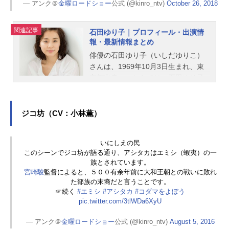
— アンク＠
金曜ロードショー
公式 (@kinro_ntv)
October 26, 2018
関連記事
石田ゆり子｜プロフィール・出演情
報・最新情報まとめ
俳優の石田ゆり子（いしだゆりこ）
さんは、1969年10月3日生まれ、東
京都出身。こちらでは、石田ゆり子
さんのプロフィールと関連記事を紹
介します。
ジコ坊（CV：小林薫）
いにしえの民
このシーンでジコ坊が語る通り、アシタカはエミシ（蝦夷）の一
族とされています。
宮崎駿
監督によると、５００有余年前に大和王朝との戦いに敗れ
た部族の末裔だと言うことです。
☞続く
#エミシ
#アシタカ
#コダマをよぼう
pic.twitter.com/3tlWDa6XyU
— アンク＠
金曜ロードショー
公式 (@kinro_ntv)
August 5, 2016