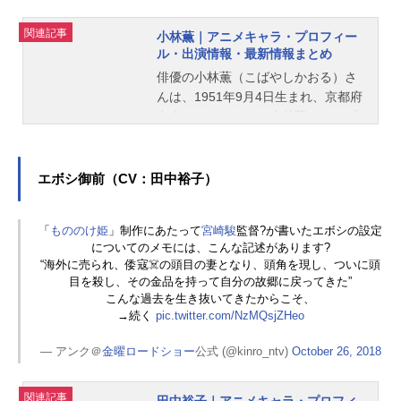
関連記事
小林薫｜アニメキャラ・プロフィー
ル・出演情報・最新情報まとめ
俳優の小林薫（こばやしかおる）さ
んは、1951年9月4日生まれ、京都府
出身。こちらでは、小林薫さんのプ
ロフィールと関連記事を紹介しま
す。
エボシ御前（CV：田中裕子）
「
もののけ姫
」制作にあたって
宮崎駿
監督?が書いたエボシの設定
についてのメモには、こんな記述があります?
“海外に売られ、倭寇☠️の頭目の妻となり、頭角を現し、ついに頭
目を殺し、その金品を持って自分の故郷に戻ってきた”
こんな過去を生き抜いてきたからこそ、
→続く
pic.twitter.com/NzMQsjZHeo
— アンク＠
金曜ロードショー
公式 (@kinro_ntv)
October 26, 2018
関連記事