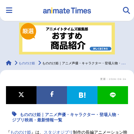
HOME
ランキング
アニメ
声優
ラジオ
みんなの声
グッズ
映画
animateTimes
もののけ姫
もののけ姫｜アニメ声優・キャラクター・登場人物・ジブリ映画・最新情報一覧
更新：2026-06-24
マンガ・ラノベ
ゲーム・アプリ
音楽
コスプレ
2.5次元
配信・Vtuber
トレンド
無料マンガ
もののけ姫｜アニメ声優・キャラクター・登場人物・
最新記事一覧
ジブリ映画・最新情報一覧
アニメ記事一覧
声優記事一覧
『
もののけ姫
』は、
スタジオジブリ
制作の長編アニメーション映