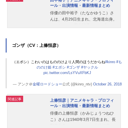
田中裕子｜アニメキャラ・プロフィ
ール・出演情報・最新情報まとめ
俳優の田中裕子（たなかゆうこ）さ
んは、4月29日生まれ、北海道出身。
こちらでは、田中裕子さんのプロフ
ィールと関連記事を紹介します。
ゴンザ（CV：上條恒彦）
（エボシ）こわいのはもののけより人間のほうだからね
#kinro
#も
ののけ姫
#エボシ
#ゴンザ
#ヤックル
pic.twitter.com/LsYVuXFbKJ
— アンク＠
金曜ロードショー
公式 (@kinro_ntv)
October 26, 2018
関連記事
上條恒彦｜アニメキャラ・プロフィ
ール・出演情報・最新情報まとめ
俳優の上條恒彦（かみじょうつねひ
こ）さんは1940年3月7日生まれ、長
野県出身。こちらでは、上條恒彦さ