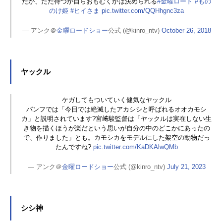
だが、ただ待つか自らおもむくかは決められる
#金曜ロード
#もの
のけ姫
#ヒイさま
pic.twitter.com/QQHhgnc3za
— アンク＠
金曜ロードショー
公式 (@kinro_ntv)
October 26, 2018
ヤックル
ケガしてもついていく健気なヤックル
パンフでは「今日では絶滅したアカシシと呼ばれるオオカモシ
カ」と説明されています?宮﨑駿監督は「ヤックルは実在しない生
き物を描くほうが楽だという思いが自分の中のどこかにあったの
で、作りました」とも。カモシカをモデルにした架空の動物だっ
たんですね?
pic.twitter.com/KaDKAlwQMb
— アンク＠
金曜ロードショー
公式 (@kinro_ntv)
July 21, 2023
シシ神