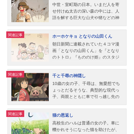
計：保田道世主題歌「ルージュの伝
の魅力を発見するのだった。そし
チス：大塚明夫バアちゃん：関弘子
少年こそ「天沢聖司」であった。雫
ない!このままだと、餌どころか住む
中世・室町期の日本。いまだ人を寄
言」荒井由実「やさしさに包まれた
て、東京へ帰る日の前夜、おばあち
スタッフ監督：宮崎駿脚本：宮崎駿
は聖司にひかれながら、進路も将来
所すらなくなってしまう。ここに丘
せ付けぬ太古の深い森の中には、人
なら」荒...
ゃんから、思いもかけない話題が出
プロデューサー：鈴木敏夫作画監
も自分の才能にもすべてがあいまい
陵のタヌキたちの大会議が持たれ、
語を解する巨大な山犬や猪などの神
る。作品名おもひでぽろぽろ放送形
督：賀川愛 河口敏夫美術監督：久
な自分へのコンプレックスと焦りに
開発阻止を決議。人間たちに立ち向
獣たちが潜み、聖域を侵す人間たち
態劇場版アニメシリーズスタジオジ
村佳津音楽監督：久石譲主題歌主題
引き裂かれていた。やがて、雫は聖
かうため、まず茶釜やだるまなど簡
を襲って、荒ぶる神々として恐れら
関連記事
ホーホケキョ となりの山田くん
ブリスケジュール1991年7月20日
歌：「さくらんぼの実る頃」加藤登
司の生き方に強く心を動かされ、聖
単に化けられるものから始められ、
れていた。エミシの末裔のアシタカ
（土）キャスト岡島タエ子：今井美
紀子ED：「時には昔の話を」加藤登
司の祖父・西老人が経営する不思議
お地蔵さんや招き猫など次々と難し
は、人間への怒りと憎しみによって
朝日新聞に連載されていた４コマ漫
樹岡島タエ子（小５・10歳）：本名
紀子公開開始年＆季節1992アニメ映
なアンティークショップ「地球屋」
い課題へ移行していき、総仕上げ
タタリ神と化した猪神に呪いをかけ
画「となりの山田くん」を『となり
陽...
画(C)1992StudioGhibli・NN『紅の
にあった猫人形「バロン」を主人公
は、人間に化けて街に繰り出す街頭
られ、それを解くために訪れた西の
のトトロ』『もののけ姫』のスタジ
豚』公式サイト 「紅の豚」のグッズ
にした物語を書き始めるのだっ
演習。タヌキたちの特訓のかたわ
国で、数奇な運命に巻き込まれてい
オジブリが『おもひでぽろぽろ』の
を探す
た…。作品名耳をすませば放送形態
ら、宅地造成は着々と進められてい
く。森を切り開こうとするタタラ製
高畑勲監督で映画化した作品。どこ
関連記事
千と千尋の神隠し
劇場版アニメシリーズスタジオジブ
た。いよいよ卒業テストに合格した
鉄集団とその長エボシ御前、森を守
にでもいそうなごくありふれた庶民
リスケジュール1995年7月15日
若手タヌキたちの人間撃退作戦が開
る山犬一族、そして山犬に育てられ
的な山田一家。その山田家の人々が
10歳の女の子、千尋は、無愛想でち
（土）【4Kデジタルリマスター上
始される。大木に扮してトラックを
た人間の少女サン。アシタカはその
繰り広げるおかしくてほのぼのした
ょっとだるそうな、典型的な現代っ
映】2026年10月23日（金）キャスト
妨害したり、ダンプを"八畳敷き"で目
狭間で、自分が呪われた理由を知
温かいエピソードの数々が短編集的
子。両親とともに車で引っ越し先の
月島雫：本名陽子天沢聖司：高橋一
隠しして転落させたり…。タヌキの
り……。作品名もののけ姫放送形態
な構成で描かれる。作品名ホーホケ
家へと向かう途中に、いつの間にか
生月島靖也（雫の父）：立花隆月島
せいとは知らない人間たちは「開発
劇場版アニメシリーズスタジオジブ
キョとなりの山田くん放送形態劇場
迷い込んだ「不思議の町」。町の屋
関連記事
猫の恩返し
朝子（雫の母）：室井滋バロン：露
のありかたに疑問」と報道、束の
リスケジュール1997年7月12日
版アニメシリーズスタジオジブリス
台にあった料理を勝手に食べた両親
口茂西司朗（地球屋主人）：小林桂
間、タヌキは大喜びする。その一
（土）【IMAX劇場】2025年10月24
ケジュール1999年7月17日（土）キ
は、豚に姿をかえられてしまう。ひ
高校生のハルは普通の女の子。車に
樹月島汐：山下容莉枝高坂先生：高
方、四国や佐渡に住む長老たちの援
日（金）期間限定上映キャストアシ
ャストまつ子：朝丘雪路たかし：益
とりぼっちになってしまった千尋
轢かれそうになった猫を助けたが、