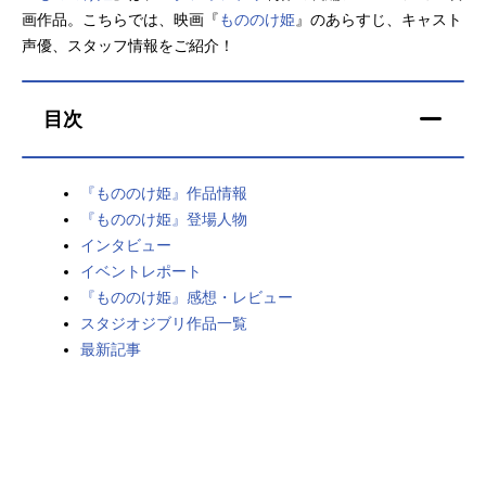
画作品。こちらでは、映画『
もののけ姫
』のあらすじ、キャスト
アニメ映画一覧
実写化映画一覧
声優、スタッフ情報をご紹介！
今期アニメ曜日別一覧
目次
春アニメ
夏アニメ
秋アニメ
冬アニメ
『もののけ姫』作品情報
『もののけ姫』登場人物
男性声優/女性声優一覧
インタビュー
イベントレポート
FOLLOW US
『もののけ姫』感想・レビュー
スタジオジブリ作品一覧
最新記事