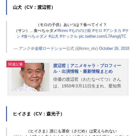
山犬（CV：渡辺哲）
（モロの子供）あいつは？食べてイイ？
（サン）…食べちゃダメ
#kinro
#もののけ姫
#モロ
#アシタカ
#サ
ン
#食べちゃダメ
#山犬
#ヤックル
pic.twitter.com/L7AengIjTC
— アンク＠
金曜ロードショー
公式 (@kinro_ntv)
October 26, 2018
関連記事
渡辺哲｜アニメキャラ・プロフィー
ル・出演情報・最新情報まとめ
俳優の渡辺哲（わたなべてつ）さん
は、1950年3月11日生まれ、愛知県
出身。こちらでは、渡辺哲さんのプ
ロフィールと関連記事を紹介しま
す。
ヒイさま（CV：森光子）
（ヒイさま）誰にも運命（さだめ）は変えられない