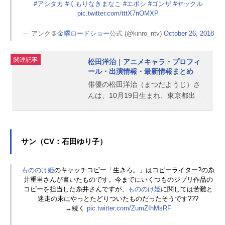
#アシタカ
#くもりなきまなこ
#エボシ
#ゴンザ
#ヤックル
pic.twitter.com/tttX7nOMXP
— アンク＠
金曜ロードショー
公式 (@kinro_ntv)
October 26, 2018
関連記事
松田洋治｜アニメキャラ・プロフィ
ール・出演情報・最新情報まとめ
俳優の松田洋治（まつだようじ）さ
んは、10月19日生まれ、東京都出
身。こちらでは、松田洋治さんのプ
ロフィールと関連記事を紹介しま
す。
サン（CV：石田ゆり子）
もののけ姫
のキャッチコピー「生きろ。」はコピーライター?の糸
井重里さんが書いたものです。今までにいくつものジブリ作品の
コピーを担当した糸井さんですが、
もののけ姫
に関しては苦難と
迷走の末にやっとたどりついたものだったそうです???
→続く
pic.twitter.com/ZumZIhMsRF