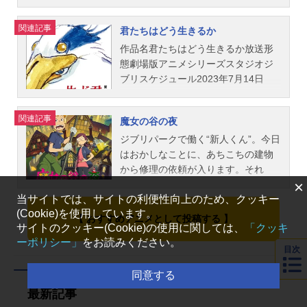
イト 「風立ちぬ」のグッズを探す
楽：久石譲美術：男鹿和雄作画監
ーニー放送形態劇場版アニメシリー
ーデュイアーティスティックプロデ
た。そんなアーヤの前にあらわれた
督：小西賢一主題歌「いのちの記
ズスタジオジブリスケジュール2014
ューサー：高畑勲製作総指揮：ヴァ
のは、ベラ・ヤーガと名乗るド派手
関連記事
君たちはどう生きるか
憶」二階堂和美公開開始年＆季節201
年7月19日（土）キャスト杏奈：高月
レリー・シェルマン クリストフ・
な女と、マンドレークという長身男
3アニメ映画(C)2013畑事務所・GND
彩良マーニー：有村架純頼子：松嶋
ヤンコヴィッチプロダクションマネ
の怪しげな二人組。アーヤは、彼ら
作品名君たちはどう生きるか放送形
HDDTK『かぐや姫の物語』公式サイ
菜々子大岩清正：寺島進大岩セツ：
ージャー：タンギー・オリヴィエス
の家に引き取られることになる。
態劇場版アニメシリーズスタジオジ
ト 「かぐや姫の物語」のグッズを探
根岸季衣老婦人：森山良子ばあや：
トーリーボード：マイケル・デュド
「わたしは魔女だよ。あんたをつれ
ブリスケジュール2023年7月14日
す
吉行和子久子：黒木瞳彩香：杉咲花
ク・ドゥ・ヴィット編集：セリー
てきたのは、手伝いが欲しかったか
（金）キャスト眞人：山時聡真勝
スタッフ脚本・監督：米林宏昌プロ
ヌ・ケレピキス音楽：ローラン・ペ
らだ」「おばさんが私に魔法を教え
一：木村拓哉久子・夏子：木村佳乃
関連記事
魔女の谷の夜
デューサー：西村義明原作：ジョー
レス・デル・マールキャラクター開
てくれるなら、おばさんの助手にな
サギ男：菅田将暉ヒミ：あいみょん
ン・Ｇ・ロビンソン 「思い出のマ
発：マイケル・デュドク・ドゥ・ヴ
ってあげる」魔法を教えてもらうこ
キリコ：柴咲コウ老いたペリカン：
ジブリパークで働く“新人くん”。今日
ーニー」（松野正子訳／岩波少年文
ィット エマ・マッキャン トニ・
とを条件に、ベラ・ヤーガの助手と
小林薫大伯父：火野正平インコ大
はおかしなことに、あちこちの建物
庫刊）脚本：丹羽圭子 安藤雅司
マンギュアル・リヨベット カロリ
して働き始めるアーヤ。でも、こき
王：國村隼あいこ：大竹しのぶいず
から修理の依頼が入ります。それ
×
米林宏昌音楽：村松崇継（サントラ
ーヌ・ピオション背景：マイケル・
使われるばかりで、ひとつも魔法を
み：竹下景子うたこ：風吹ジュンえ
に、暖炉に勝手に火がついたり、蛇
当サイトでは、サイトの利便性向上のため、クッキー
／徳間ジャパンコミュニケーション
デュドク・ドゥ・ヴィット ジュリ
教えてもらえない。生まれてはじめ
りこ：阿川佐和子スタッフ原作・脚
口から水が噴き出したり、不思議な
(Cookie)を使用しています。
ズ）公開開始年＆季節2014アニメ映
アン・ドゥ・マンアニメーションス
てまわりが自分の思い通りにならな
本・監督：宮崎駿製作：スタジオジ
ことまで起こって。「何かいろいろ
【 おすすめアニメとして投稿する 】
サイトのクッキー(Cookie)の使用に関しては、
「クッキ
画(C)2014GNDHDDTK『思い出のマ
ーパーバイザー：ジャン＝クリスト
いアーヤは、魔法の秘密を知る使い
ブリ配給：東宝主題歌「地球儀」米
変なんすよ！」ビビりまくる新人く
ーポリシー」
をお読みください。
ーニー』公式サイト 「思い...
フ・リーレイアウトスーパーバイザ
魔の黒猫・トーマスの力を借り、反
津玄師公開開始年＆季節2023アニメ
んですが、先輩のキクエさんは聞く
目次
ー：エリック・ブリシュ背景スーパ
撃を始める……！私のどこが、ダメ
映画(C)2023StudioGhibli『君たちは
耳を持ちません。閉園後の深夜０
同意する
ーバイザー：ジュリアン・ドゥ・マ
ですか？作品名アーヤと魔女放送形
どう生きるか』作品ページ 「君たち
時、はじめての夜番に魔女の谷へと
ンコンポジットスーパーバイザー：
態TVアニメシリーズスタジオジブリ
はどう生きるか」のグッズを探す
向かった新人くん。そこには、マン
最新記事
ジャン＝ピエール・ブシェ アルノ
スケジュール2020年12月30日（水）
トを羽織ったキクエさんの姿が。