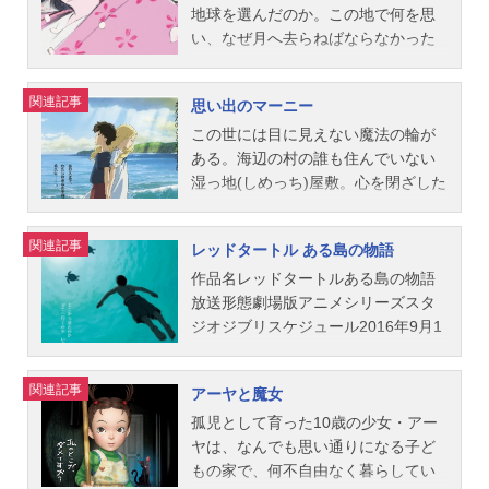
ー：鈴木敏夫作画演出：山下...
ャストポニョ：奈良柚莉愛（神月柚
見られてしまう。「おまえは、家族
と思い出のつまった文化部部室の建
のカプローニへの時空を超えた尊敬
地球を選んだのか。この地で何を思
莉愛）宗介：土井洋輝リサ：山口智
を危険にさらしているんだぞ」アリ
物、通称カルチェラタン。それを取
と友情、後に神話と化した零戦の誕
い、なぜ月へ去らねばならなかった
子耕一：長嶋一茂グランマンマー
エッティは、父に反発する。「人間
り壊すべきか、保存すべきか。そん
生、薄幸の少女菜穂子との出会いと
のか。彼女が犯した罪とは、そし
レ：天海祐希フジモト：所ジョージ
がみんなそんなに危険だとは思わな
な事件の中で、海と俊は出会う。俊
別れ。この映画は、実在の人物、堀
て、罰とはいったい何だったのか―
関連記事
思い出のマーニー
婦人：柊瑠美ポニョのいもうと達：
いわ」アリエッティは、生来の好奇
はその建物を守ろうと学生たちに訴
越二郎の半生を描く──。堀越二郎と
―。作品名かぐや姫の物語放送形態
矢野顕子トキ：吉行和子ヨシエ：奈
心と向こう見ずな性格も手伝って、
える。海はその建物の良さを知って
堀辰雄に敬意を込めて。生きねば。
劇場版アニメシリーズスタジオジブ
この世には目に見えない魔法の輪が
良岡朋子カヨ：左時枝クミコ：平岡
次第に翔に近づいて行く。アリエッ
もらおうと大掃除を提案する。徐々
作品名風立ちぬ放送形態劇場版アニ
リスケジュール2013年11月23日
ある。海辺の村の誰も住んでいない
映美...
ティの家族に大きな事件が迫ってい
に惹かれ合うふたりに、ある試練が
メシリーズスタジオジブリスケジュ
（土）キャストかぐや姫：朝倉あき
湿っ地(しめっち)屋敷。心を閉ざした
た。ーーー人間と小人、どちらが滅
襲いかかる。「嫌いになったのな
ール2013年7月20日（土）キャスト
捨丸：高良健吾翁：地井武男／三宅
少女・杏奈の前に現れたのは、青い
びゆく種族なのか!?作品名借りぐら
ら、はっきりそう言って」「俺たち
堀越二郎：庵野秀明里見菜穂子：瀧
裕司媼：宮本信子相模：高畑淳子女
窓に閉じ込められた金髪の少女・マ
関連記事
レッドタートル ある島の物語
しのアリエッティ放送形態劇場版ア
は兄妹ってことだ」「どうすればい
本美織本庄：西島秀俊黒川：西村雅
童：田畑智子斎部秋田：立川志の輔
ーニーだった。「わたしたちのこと
ニメシリーズスタジオジブリスケジ
いの？」自分たちは兄妹かもしれな
彦カストルプ：スティーブン・アル
石作皇子：上川隆也阿部右大臣：伊
は秘密よ、永久に。」杏奈の身に
作品名レッドタートルある島の物語
ュール2010年7月17日（土）【4...
い。それでも、ふたりは現実から逃
パート里見：風間杜夫二郎の母：竹
集院光大伴大納言：宇崎竜童石上中
次々と起こる不思議な出来事。時を
放送形態劇場版アニメシリーズスタ
げずにまっすぐに進む。そして、戦
下景子堀越加代：志田未来服部：國
納言：古城環御門：中村七之助車持
越えた舞踏会。告白の森。崖の上の
ジオジブリスケジュール2016年9月1
争と戦後の混乱期の中で、親たちが
村隼黒川夫人：大竹しのぶカプロー
皇子：橋爪功北の方：朝丘雪路炭焼
サイロの夜。ふたりの少女のひと夏
7日（土）スタッフ監督・脚本・原
どう出会い、愛し、生きたかを知っ
ニ：野村萬斎スタッフ監督：宮崎駿
きの老人：仲代達矢スタッフ原案・
の思い出が結ばれるとき、杏奈は思
作：マイケル・デュドク・ドゥ・ヴ
関連記事
アーヤと魔女
ていく。そんな中で、ふたりが見出
脚本：宮崎駿音楽：久石譲主題歌
脚本・監督：高畑勲プロデューサ
いがけない“まるごとの愛”に包まれて
ィット脚本：パスカル・フェラン製
した未来とは——。作品名コクリコ
「ひこうき雲」荒井由実公開開始年
ー：西村義明製作：氏家齊一郎製作
いく。あの入江で、わたしはあなた
作：鈴木敏夫 ヴァンサン・マラヴ
孤児として育った10歳の少女・アー
坂から放送形態劇場版アニメシリー
＆季節2013アニメ映画(C)2013二馬
名代：大久保好男企画：鈴木敏夫原
を待っている。永久に――。あなた
ァル パスカル・コシュトゥ グレ
ヤは、なんでも思い通りになる子ど
ズス...
力・GNDHDDTK『風立ちぬ』公式サ
作：『竹取物語』脚本：坂口理子音
のことが大すき。作品名思い出のマ
ゴワール・ソルラ ベアトリス・モ
もの家で、何不自由なく暮らしてい