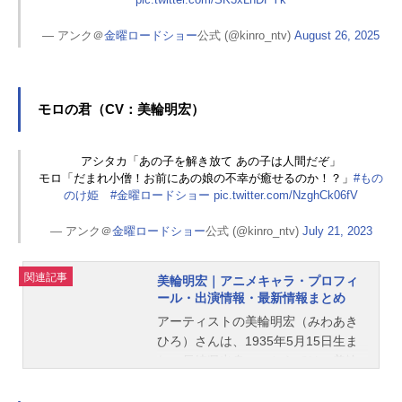
— アンク＠
金曜ロードショー
公式 (@kinro_ntv)
August 26, 2025
モロの君（CV：美輪明宏）
アシタカ「あの子を解き放て あの子は人間だぞ」
モロ「だまれ小僧！お前にあの娘の不幸が癒せるのか！？」
#もの
のけ姫
#金曜ロードショー
pic.twitter.com/NzghCk06fV
— アンク＠
金曜ロードショー
公式 (@kinro_ntv)
July 21, 2023
関連記事
美輪明宏｜アニメキャラ・プロフィ
ール・出演情報・最新情報まとめ
アーティストの美輪明宏（みわあき
ひろ）さんは、1935年5月15日生ま
れ、長崎県出身。こちらでは、美輪
明宏さんのオススメ記事をご紹介！