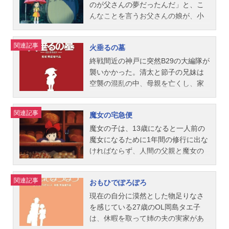
う最終兵器「巨神兵」であった。そ
はラピュタの王位継承者であり、そ
のが父さんの夢だったんだ」と、こ
して、少女ナウシカの愛が奇跡を呼
のペンダントこそが空に浮かぶ力を
んなことを言うお父さんの娘が、小
ぶ・・・。作品名風の谷のナウシカ
持つ"飛行石"だったのだ。ところが、
学六年生のサツキと四歳のメイ。こ
放送形態劇場版アニメシリーズスタ
二人はラピュタを捜索している国防
のふたりが、大きな袋にどんぐりを
関連記事
火垂るの墓
ジオジブリスケジュール1984年3月1
軍に捕まってしまい、シータを残し
いっぱいつめた、たぬきのようでフ
1日（日）【TV放送】2026年8月14
てパズーだけが釈放されることに。
クロウのようで、クマのような、へ
終戦間近の神戸に突然B29の大編隊が
日（金）金曜ロードショーにてキャ
彼は、同じく飛行石を手に入れよう
んないきものに会います。ちょっと
襲いかかった。清太と節子の兄妹は
ストナウシカ：島本須美ジル：辻村
としていた空中海賊ドーラ一味の協
昔の森の中には、こんなへんないき
空襲の混乱の中、母親を亡くし、家
真人大ババ：京田尚子ユパ：納谷悟
力を得て、シータを国防軍の手から
ものが、どうもいたらしいのです。
を焼け出される。路頭に迷った兄妹
朗ミト：永井一郎ゴル：宮内幸平ギ
救い出す。そして、とうとう伝説の
でも、よおく探せばまだきっとい
はやむなく小母の家へ身を寄せるこ
関連記事
魔女の宅急便
ックリ：八奈見乗児ニガ：矢田稔ア
島ラピュタと遭遇することになる
る。見つからないのは、いないと思
とにするが、そこでも生活が苦しく
スベル：松田洋治ラステル：冨永み
が……。作品名天空の城ラピュタ放
いこんでいるから。作品名となりの
なるに従って小母とのいさかいが絶
魔女の子は、13歳になると一人前の
ーなクシャナ：榊原良子クロトワ：
送形態劇場版アニメシリーズスタジ
トトロ放送形態劇場版アニメシリー
えなくなり、清太は家を出る決心を
魔女になるために1年間の修行に出な
家弓家正スタッフ監督：宮崎駿脚
オジブリスケジュール1986年8月2日
ズスタジオジブリスケジュール1988
する。荷物をリヤカーに積み込み、
ければならず、人間の父親と魔女の
本：宮崎駿プロデューサー：高畑勲
（土）キャストパズー：田中真弓シ
年4月16日（土）【TV放送】2026年
横穴壕でままごとのような二人の新
母親を持つ13歳の少女キキもまた、
作画監督：小松原一男美術監督：中
ータ：横沢啓子ドーラ：初井言榮ム
8月21日（金）金曜ロードショーにて
しい生活が始まるが、やがて食糧も
黒猫ジジを連れて父母のもとを旅立
関連記事
おもひでぽろぽろ
村光毅音楽：久石譲公開開始年＆季
スカ：寺田農ポムじい：常田富士男
キャストサツキ：日髙のり子メイ：
尽き…。作品名火垂るの墓放送形態
つ。海辺の町、コリコを修行の場に
節1984アニメ映画(C)1984StudioGhi
将軍：永井一郎親方：糸博おかみ：
坂本千夏とうさん：糸井重里かあさ
劇場版アニメシリーズスタジオジブ
選んだキキは、親切なパン屋のおか
現在の自分に漠然とした物足りなさ
bli・H『風の谷のナウシカ』公式サイ
鷲尾真知子シャルル：神山卓三ル
ん：島本須美トトロ：高木均ネコバ
リスケジュール1988年4月16日
みのおソノさんのおかげで、唯一使
を感じている27歳のOL岡島タエ子
ト&...
イ：安原義人アンリ：亀山助清老技
ス：龍田直樹カンタのばあちゃん：
（土）キャスト清太：辰巳努節子：
える魔法である、ホウキで空を飛ぶ
は、休暇を取って姉の夫の実家があ