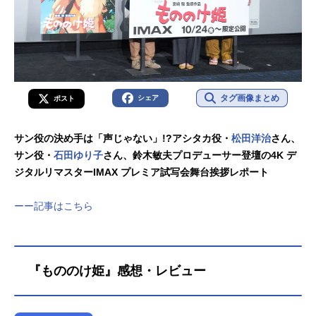
タグ画像まとめ
シェア
ポスト
サン役の決め手は「声じゃない」!?アシタカ役・
松田洋治
さん、
サン役・
石田ゆり子
さん、鈴木敏夫プロデューサー登壇の4K デ
ジタルリマスターIMAX プレミア試写会舞台挨拶レポート
ーー記事はこちら
『もののけ姫』感想・レビュー