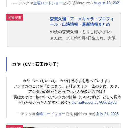
— アンク＠
金曜ロードショー
公式 (@kinro_ntv)
August 13, 2021
関連記事
森繁久彌｜アニメキャラ・プロフィ
ール・出演情報・最新情報まとめ
俳優の森繁久彌（もりしげひさや）
さんは、1913年5月4日生まれ、大阪
府出身、享年96歳。こちらでは、森
繁久彌さんのプロフィールと関連記
事を紹介します。
カヤ（CV：石田ゆり子）
カヤ「いつもいつも カヤは兄さまを思っています」
アシタカのことを「あにさま」と呼ぶエミシ一族の少女、カヤ。
アシタカの妹だと思っていた人が多いのでは？
実はカヤは一族の中でアシタカの許嫁（いいなずけ）として認め
られた娘だったんです?！続く?
pic.twitter.com/JAUbv2pjvd
— アンク＠
金曜ロードショー
公式 (@kinro_ntv)
July 21, 2023