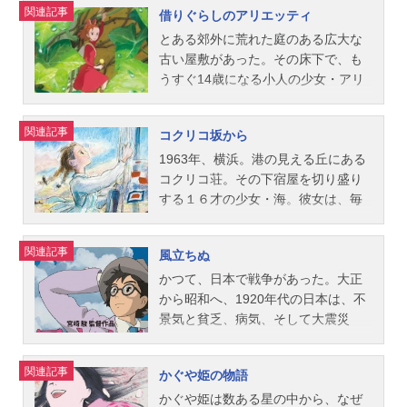
関連記事
借りぐらしのアリエッティ
也坊：神木隆之介リン：玉井夕海番
イアウト：森川聡子作画監督：井上
えられてしまう。このままではいら
る物はまがい物ばかり。表面的には
を、宗介に助けてもらったのだ。宗
台蛙：大泉洋河の神：はやし・こば
鋭美術監督：田中直哉映像演出：高
れない!意を決して荷物をまとめて荒
陽気で騒々しかったが、行き交う顔
介のことを好きになるポニョ。宗介
とある郊外に荒れた庭のある広大な
父役：上條恒彦兄役：小野武彦釜
橋賢太郎制作プロデューサー：田中
れ地を目指すソフィー。夕暮れに迫
からは実在感が失われていた。街を
もポニョを好きになる。「ぼくが守
古い屋敷があった。その床下で、も
爺：菅...
千義主題歌「風になる」つじあやの
る荒れ地を歩いていると、その向こ
さまようアレンは、謎の少女テルー
ってあげるからね」しかし、かつて
うすぐ14歳になる小人の少女・アリ
公開開始年＆季節2002アニメ映画(C)
うから、目の前に奇怪な形をした
を人狩りの手から救い出すが、彼女
人間を辞め、海の住人となった父・
エッティは、父ポッドと母ホミリー
2002猫乃手堂・GNDHMT『猫の恩返
「ハウルの動く城」が姿を現したの
は少年を拒絶する。――世界に兆す
フジモトによって、ポニョは海の中
と3人でひっそりと静かに暮らしてい
関連記事
コクリコ坂から
し』公式サイト 「猫の恩返し」のグ
であった……。作品名ハウルの動く
災いの背後には、クモと呼ばれる男
へと連れ戻されてしまう。人間にな
た。アリエッティの一家は、屋敷の
ッズを探す
城放送形態劇場版アニメシリーズス
がいた。“死ぬこと”を誰よりも怖れる
りたい!ポニョは、妹たちの力を借り
床上に住むふたりの老婦人、女主人
1963年、横浜。港の見える丘にある
タジオジブリスケジュール2004年11
その男は、かつてゲドと戦い、そし
て父の魔法を盗み出し、再び宗介の
の貞子とお手伝いのハルに気づかれ
コクリコ荘。その下宿屋を切り盛り
月20日（土）キャストソフィー：倍
て敗れた大魔法使いだった。作品名
いる人間の世界を目指す。危険な力
ないように、少しずつ、石けんやク
する１６才の少女・海。彼女は、毎
賞千恵子ハウル：木村拓哉荒地の魔
ゲド戦記放送形態劇場版アニメシリ
を持つ生命の水がまき散らされた。
ッキーやお砂糖、電気やガスなど、
朝、海に向かって、信号旗をあげ
女：美輪明宏カルシファー：我修院
ーズスタジオジブリスケジュール200
海はふくれあがり、嵐が巻き起こ
自分たちの暮らしに必要なモノを、
る。旗の意味は「安全な航行を祈
関連記事
風立ちぬ
達也マルクル：神木隆之介小姓：伊
6年7月29日（土）キャストアレン：
り、妹たちは巨大な水魚に変身し
必要な分だけ借りて来て暮らしてい
る」。タグボートで通学していた１
崎充則かかしのカブ：大泉洋国王：
岡田准一テルー：手嶌葵ハイタカ：
て、宗介のいる崖へ、大津波となっ
た。借りぐらしの小人たち。そんな
７才の少年・俊は、海の上からその
かつて、日本で戦争があった。大正
大塚明夫ヒン：原田大二郎サリマ
菅原文太クモ：田中裕子ウサギ：香
て押し寄せる。海の世界の混乱は、
ある夏の日、その屋敷に、病気療養
旗をいつも見ていた。翌年に東京オ
から昭和へ、1920年代の日本は、不
ン：加...
川照之テナー：風吹ジュンハジア売
宗介たちが暮らす町をまるごと飲み
のために12歳の少年・翔がやって来
リンピックを控え、人々は古いもの
景気と貧乏、病気、そして大震災
り：内藤剛志女主人：倍賞美津子王
込み、海の中へと沈めてしまう―。
た。人間に見られてはいけない。見
はすべて壊し、新しいものだけが素
と、まことに生きるのに辛い時代だ
妃：夏川結衣国王：小林薫スタッフ
作品名崖の上のポニョ放送形態劇場
られたからには、引っ越さないとい
晴らしいと信じていた。そんな時代
った。そして、日本は戦争へ突入し
関連記事
かぐや姫の物語
監督：宮崎吾朗脚本：宮崎吾朗 丹
版アニメシリーズスタジオジブリス
けない。それが床下の小人たちの掟
に、横浜のとある高校で、小さな紛
ていった。当時の若者たちは、そん
羽圭子音楽：寺嶋民哉プロデューサ
ケジュール2008年7月19日（土）キ
だったが、アリエッティは翔に姿を
争が起きていた。古いけれど、歴史
な時代をどう生きたのか？イタリア
かぐや姫は数ある星の中から、なぜ