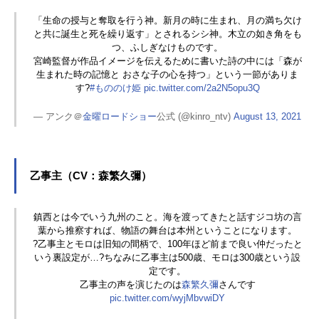
「生命の授与と奪取を行う神。新月の時に生まれ、月の満ち欠け
と共に誕生と死を繰り返す」とされるシシ神。木立の如き角をも
つ、ふしぎなけものです。
宮崎監督が作品イメージを伝えるために書いた詩の中には「森が
生まれた時の記憶と おさな子の心を持つ」という一節がありま
す?
#もののけ姫
pic.twitter.com/2a2N5opu3Q
— アンク＠
金曜ロードショー
公式 (@kinro_ntv)
August 13, 2021
乙事主（CV：森繁久彌）
鎮西とは今でいう九州のこと。海を渡ってきたと話すジコ坊の言
葉から推察すれば、物語の舞台は本州ということになります。
?乙事主とモロは旧知の間柄で、100年ほど前まで良い仲だったと
いう裏設定が…?ちなみに乙事主は500歳、モロは300歳という設
定です。
乙事主の声を演じたのは
森繁久彌
さんです
pic.twitter.com/wyjMbvwiDY