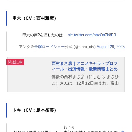
んのオススメ記事をご紹介！
甲六（CV：西村雅彦）
甲六の声?️を演じたのは…
pic.twitter.com/abxOn7k8FR
— アンク＠
金曜ロードショー
公式 (@kinro_ntv)
August 29, 2025
関連記事
西村まさ彦｜アニメキャラ・プロフ
ィール・出演情報・最新情報まとめ
俳優の西村まさ彦（にしむら まさひ
こ）さんは、12月12日生まれ、富山
県出身。こちらでは、西村まさ彦さ
んのオススメ記事をご紹介！
トキ（CV：島本須美）
おトキ