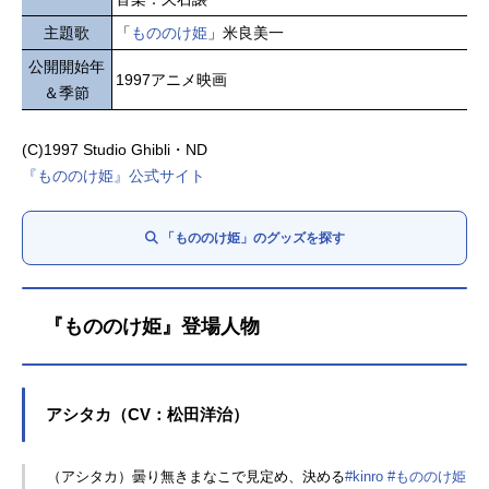
主題歌
「
もののけ姫
」米良美一
公開開始年
1997アニメ映画
＆季節
(C)1997 Studio Ghibli・ND
『もののけ姫』公式サイト
「もののけ姫」のグッズを探す
『もののけ姫』登場人物
アシタカ（CV：松田洋治）
（アシタカ）曇り無きまなこで見定め、決める
#kinro
#もののけ姫