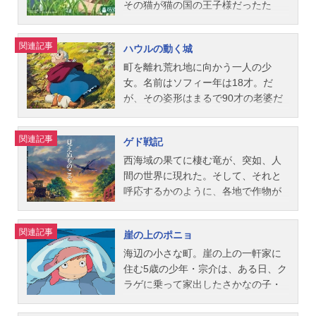
山みなみ原...
軍も仰ぐために使者が差し向けられ
タカ：松田洋治サン：石田ゆり子エ
岡徹しげ：荒木雅子のぼる：五十畑
は、「千尋」という名を奪われ
その猫が猫の国の王子様だったた
た。緒戦の成果に力を得たタヌキた
ボシ御前：田中裕子ジコ坊：小林薫
迅人のの子：宇野なおみ受付嬢：富
「千」と呼ばれながら、生き残るた
め“恩返し”に猫の国に招待されること
ちは、化け学を駆使したゲリラ作戦
甲六：西村雅彦（西村まさ彦）ゴン
田靖子暴走族：古田新太配達人：斉
めにその町を支配する強欲な魔女・
に。「このまま、猫になってもいい
関連記事
ハウルの動く城
を展開。ところが新興住宅地で続発
ザ：上條恒彦トキ：島本須美山犬：
藤暁藤原先生：矢野顕子俳句朗読：
湯婆婆の下で働き始める。湯屋と
かも……」と思った瞬間、ハルは
する怪事件は、面白可笑しく報道さ
渡辺哲タタリ神：佐藤允牛飼い：名
柳家小三治眼鏡の女：中村玉緒キク
は、この日本に棲むいろんな神様や
徐々に猫の姿になっていき、一見天
町を離れ荒れ地に向かう一人の少
れるばかりで、開発阻止には...
古屋章モロの君：美輪明宏ヒイさ
チババ：ミヤコ蝶々スタッフ原作：
お化けが疲れと傷を癒しに通うお風
国に思えた猫の国の恐ろしさにはじ
女。名前はソフィー年は18才。だ
ま：森光子乙事主：森繁久彌スタッ
いしいひさいち脚本・監督：高畑勲
呂屋さんのこと。そこで、千尋は怪
めて気づくのだった……。作品名猫
が、その姿形はまるで90才の老婆だ
フ監督：宮崎駿脚本：宮崎駿プロデ
プロデューサー：鈴木敏夫音楽・主
しい神様やお化けに交じって生まれ
の恩返し放送形態劇場版アニメシリ
った。長女として亡き父の残した帽
ューサー：鈴木敏夫作画：安藤雅司
題歌：矢野顕子配給：松竹⋅スタジオ
て初めて懸命に働く。ハクや河の神
ーズスタジオジブリスケジュール200
子屋を一人で切り盛りしてきたソフ
関連記事
ゲド戦記
美術：山本二三 黒田聡 田中直
ジブリ（徳間書店）公開開始年＆季
などと出会い、様々な経験とふれあ
2年7月20日（土）キャストハル：池
ィー。だがそれは、決して彼女の望
哉 武重洋二 男鹿和雄音楽：久石
節1999アニメ映画(C)1999いしいひ
いを重ねるうちに、千尋は徐々に成
脇千鶴バロン：袴田吉彦ユキ：前田
んだ生き方ではなかった。ある日出
西海域の果てに棲む竜が、突如、人
譲主題歌「もののけ姫」米良美一公
さいち・畑事務所・StudioGhibli・N
長していく。何重にも守られて育つ
亜季ルーン：山田孝之ひろみ：佐藤
征兵士でにぎわう町中でソフィーは
間の世界に現れた。そして、それと
開開始年＆季...
HD『ホーホケキョとなりの山田く
現代の子どもたちが、突然ひとりぼ
仁美ナトリ：佐戸井けん太ナトル：
兵隊にからまれる。その窮地に助け
呼応するかのように、各地で作物が
ん』公式サイト 「ホーホケキョとな
っちになったら?はたして千尋は元の
濱田マリムタ：渡辺哲トト：斉藤洋
をさしのべたのは通りすがりの美青
枯れ、家畜が倒れていく。世界の均
りの山田くん」のグッズを探す
世界に帰れるのか・・・?作品名千と
介ハルの母：岡江久美子猫王：丹波
年。青年は不思議な力でそのまま空
衡が崩れつつあった。災いの源を探
関連記事
崖の上のポニョ
千尋の神隠し放送形態劇場版アニメ
哲郎スタッフ監督：森田宏幸企画：
へと舞い上がり、ソフィーを束の間
るゲドは、旅の途中、国を捨てた王
シリーズスタジオジブリスケジュー
宮崎駿脚本：吉田玲子製作：松下武
の空中散歩にいざなうのであった。
子アレンに出会う。心に闇を持つ少
海辺の小さな町。崖の上の一軒家に
ル2001年7月20日（金）キャスト千
義 氏家齊一郎 星野康二 宮川智
夢のような出来事に心奪われるソフ
年は、得体の知れない“影”に追われて
住む5歳の少年・宗介は、ある日、ク
尋：柊瑠美ハク：入野自由湯婆婆・
雄 相原宏徳 高井英幸製作プロデ
ィー。しかしその夜、ソフィーは、
いた。二人は、都城ホート・タウン
ラゲに乗って家出したさかなの子・
銭婆：夏木マリお父さん：内藤剛志
ューサー：鈴木敏夫 高橋望音楽：
店を訪れた荒地の魔女に呪いをかけ
にたどり着く。そこでは、人身売買
ポニョと出会う。アタマをジャムの
お母さん：沢口靖子青蛙：我修院達
野見祐二キャラクターデザイン・レ
られ、90才のおばあちゃんに姿を変
が行われ、麻薬が蔓延し、売ってい
瓶に突っ込んで困っていたところ