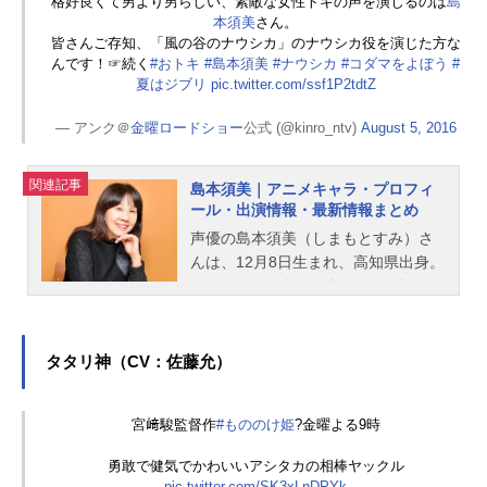
格好良くて男より男らしい、素敵な女性トキの声を演じるのは
島
本須美
さん。
皆さんご存知、「風の谷のナウシカ」のナウシカ役を演じた方な
んです！☞続く
#おトキ
#島本須美
#ナウシカ
#コダマをよぼう
#
夏はジブリ
pic.twitter.com/ssf1P2tdtZ
— アンク＠
金曜ロードショー
公式 (@kinro_ntv)
August 5, 2016
関連記事
島本須美｜アニメキャラ・プロフィ
ール・出演情報・最新情報まとめ
声優の島本須美（しまもとすみ）さ
んは、12月8日生まれ、高知県出身。
こちらでは、島本須美さんのプロフ
ィールと関連記事を紹介します。
タタリ神（CV：佐藤允）
宮﨑駿監督作
#もののけ姫
?金曜よる9時
勇敢で健気でかわいいアシタカの相棒ヤックル
pic.twitter.com/SK3xLnDPYk