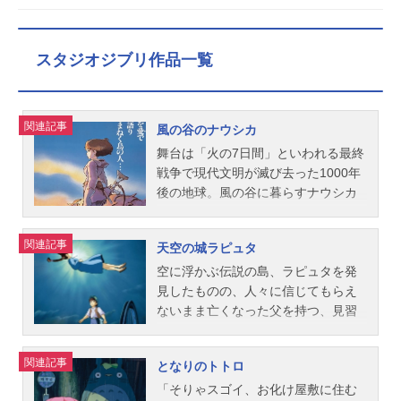
スタジオジブリ作品一覧
関連記事
風の谷のナウシカ
舞台は「火の7日間」といわれる最終
戦争で現代文明が滅び去った1000年
後の地球。風の谷に暮らすナウシカ
は、「風の谷」に暮らしながら、
人々が忌み嫌う巨大な蟲・王蟲（オ
関連記事
天空の城ラピュタ
ーム）とも心を通わせ、有害な瘴気
覆われ巨大な蟲たちの住む森「腐
空に浮かぶ伝説の島、ラピュタを発
海」の謎を解き明かそうとしてい
見したものの、人々に信じてもらえ
た。そんなある日、「風の谷」に巨
ないまま亡くなった父を持つ、見習
大な輸送機が墜落、ほどなく西方の
い機械工のパズー。彼はある日、空
トルメキア王国の軍隊が侵攻してく
から落ちてきた少女シータと出会
関連記事
となりのトトロ
る。墜落した輸送機の積荷は、「火
う。彼女は胸に青く光る石のペンダ
の7日間」で世界を焼き尽くしたとい
ントを身につけていた。実は、彼女
「そりゃスゴイ、お化け屋敷に住む