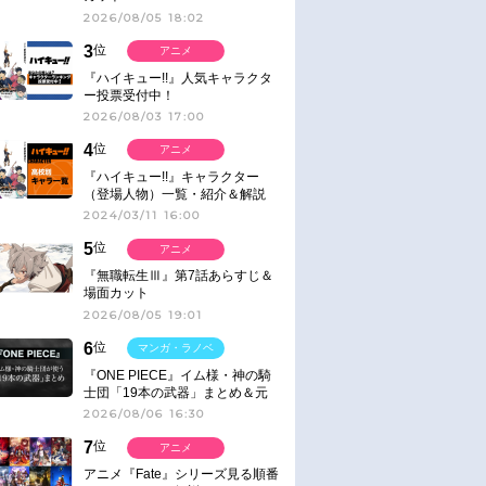
2026/08/05 18:02
3
位
アニメ
『ハイキュー!!』人気キャラクタ
ー投票受付中！
2026/08/03 17:00
4
位
アニメ
『ハイキュー!!』キャラクター
（登場人物）一覧・紹介＆解説
2024/03/11 16:00
5
位
アニメ
『無職転生Ⅲ』第7話あらすじ＆
場面カット
2026/08/05 19:01
6
位
マンガ・ラノベ
『ONE PIECE』イム様・神の騎
士団「19本の武器」まとめ＆元
ネタ
2026/08/06 16:30
7
位
アニメ
アニメ『Fate』シリーズ見る順番