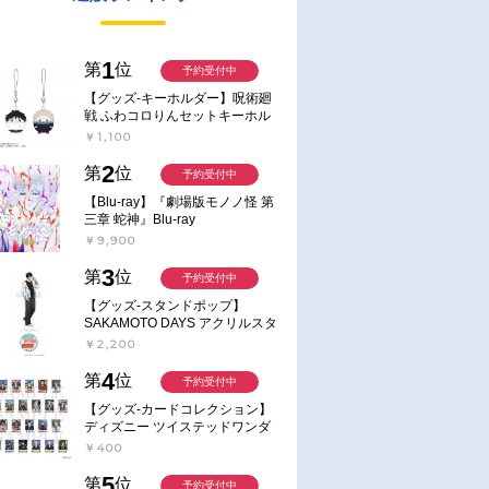
1
第
位
予約受付中
【グッズ-キーホルダー】呪術廻
戦 ふわコロりんセットキーホル
ダー【アニメイト特典付】
￥1,100
2
第
位
予約受付中
【Blu-ray】『劇場版モノノ怪 第
三章 蛇神』Blu-ray
￥9,900
3
第
位
予約受付中
【グッズ-スタンドポップ】
SAKAMOTO DAYS アクリルスタ
ンド～Sunny Afternoon～ 4.南雲
￥2,200
4
第
位
予約受付中
【グッズ-カードコレクション】
ディズニー ツイステッドワンダ
ーランド ランダムカードコレク
￥400
ション クラブ・ウェアver.
5
第
位
予約受付中