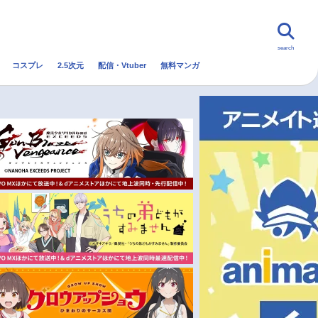
search
コスプレ
2.5次元
配信・Vtuber
無料マンガ
んなの声
グッズ
映画
・Vtuber
トレンド
無料マンガ
秋アニメ
冬アニメ