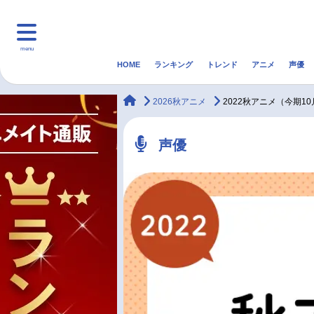
menu
HOME
ランキング
トレンド
アニメ
声優
HOME
ランキング
アニ
animateTimes
2026秋アニメ
2022秋アニメ（今期1
マンガ・ラノベ
ゲーム・アプリ
音楽
声優
最新記事一覧
アニメ記事一覧
声優記事一覧