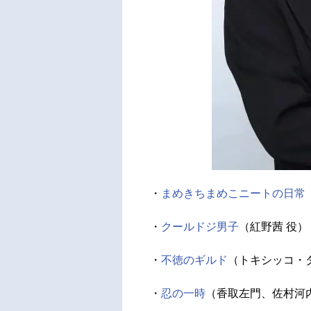
・
まめきちまめこニートの日常
・
クールドジ男子
（紅野茜 役）
・
不徳のギルド
（トキシッコ・
・
忍の一時
（香取左門、佐村河