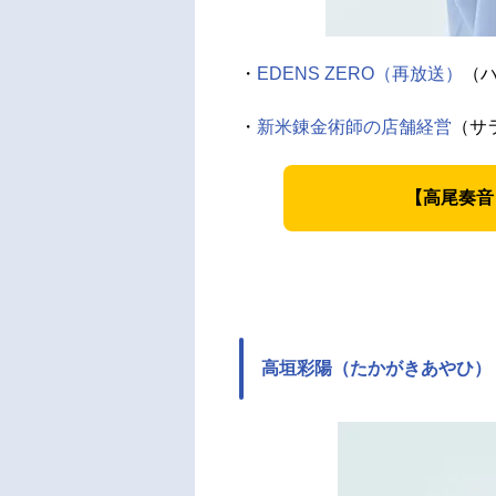
・
EDENS ZERO（再放送）
（ハ
・
新米錬金術師の店舗経営
（サ
【高尾奏音
高垣彩陽（たかがきあやひ）