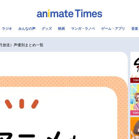
ラジオ
みんなの声
グッズ
映画
マンガ・ラノベ
ゲーム・アプリ
音楽
メ
声優
ラジオ
み
0月放送）声優別まとめ一覧
コスプレ
2.5次元
配信
アニメ映画一覧
今期アニメ曜日別一覧
実写化映画一覧
春アニメ
男性声優/女性声優一覧
夏アニメ
FOLLOW US