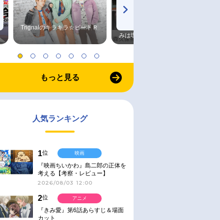
Trignalのキラキラ☆ビートＲ
森久保祥太郎×浪川大輔 つま
みは塩だけ
もっと見る
人気ランキング
1
位
映画
『映画ちいかわ』島二郎の正体を
考える【考察・レビュー】
2026/08/03 12:00
2
位
アニメ
『きみ愛』第6話あらすじ＆場面
カット