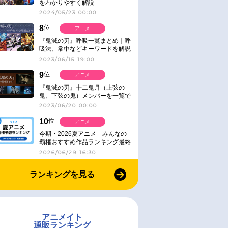
をわかりやすく解説
2024/05/23 00:00
8
位
アニメ
『鬼滅の刃』呼吸一覧まとめ｜呼
吸法、常中などキーワードを解説
2023/06/15 19:00
9
位
アニメ
『鬼滅の刃』十二鬼月（上弦の
鬼、下弦の鬼）メンバーを一覧で
紹介＆解説（登場鬼の情報まと
2023/06/20 00:00
め）
10
位
アニメ
今期・2026夏アニメ みんなの
覇権おすすめ作品ランキング最終
結果発表！
2026/06/29 16:30
ランキングを見る
アニメイト
通販ランキング