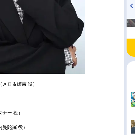
高橋美紀のおんぷの気持ち
TVアニメ『戦隊大失格』
♪ in アニメイトタイムズ
radio 大直会 2nd season
（メロ＆姉吉 役）
ダナー 役）
内曼陀羅 役）