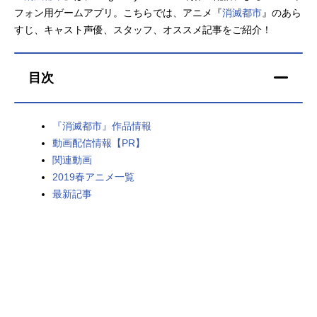
フォン用ゲームアプリ。こちらでは、アニメ『
消滅都市
』のあら
アニメ映画一覧
実写化映画一覧
すじ、キャスト声優、スタッフ、オススメ記事をご紹介！
今期アニメ曜日別一覧
目次
春アニメ
夏アニメ
秋アニメ
冬アニメ
『消滅都市』作品情報
動画配信情報【PR】
男性声優/女性声優一覧
関連動画
2019春アニメ一覧
FOLLOW US
最新記事