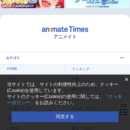
アニメイト
カテゴリ
HOME
ランキング
×
アニメ
声優
当サイトでは、サイトの利便性向上のため、クッキー
ラジオ
みんなの声
(Cookie)を使用しています。
サイトのクッキー(Cookie)の使用に関しては、
「クッキ
グッズ
映画
ーポリシー」
をお読みください。
目次
マンガ・ラノベ
ゲーム・アプリ
同意する
音楽
コスプレ
2.5次元
配信・Vtuber