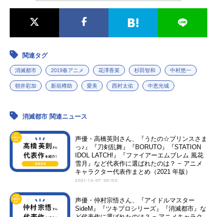
関連タグ
消滅都市
2019春アニメ
花澤香菜
杉田智和
中村悠一
朝井彩加
新垣樽助
愛美
西村太佑
中恵光城
消滅都市 関連ニュース
声優・高橋英則さん、『うたの☆プリンスさま
っ♪』『刀剣乱舞』『BORUTO』『STATION
IDOL LATCH!』『ファイアーエムブレム 風花
雪月』など代表作に選ばれたのは？ − アニメ
キャラクター代表作まとめ（2021 年版）
2021-12-07 00:00
声優・仲村宗悟さん、『アイドルマスター
SideM』『ツキプロシリーズ』『消滅都市』な
ど代表作に選ばれたのは？ − アニメキャラク