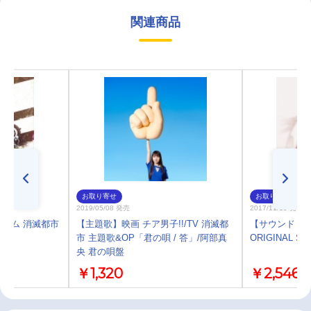
関連商品
お取り寄せ
お取り寄せ
2019/05/08 発売
2017/11/15 発売
ーム 消滅都市
【主題歌】映画 チア男子!!/TV 消滅都
【サウンドトラ
CK
市 主題歌&OP「君の唄 / 答」/阿部真
ORIGINAL SO
央 君の唄盤
￥1,320
￥2,546