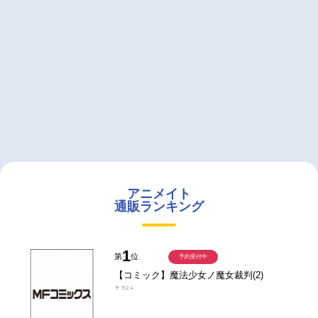
アニメイト
通販ランキング
1
第
位
予約受付中
【コミック】魔法少女ノ魔女裁判(2)
￥924