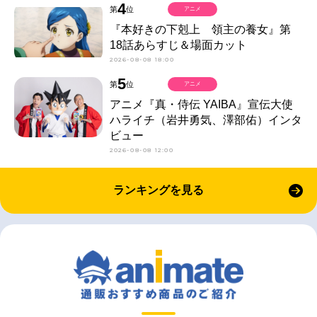
4
第
位
アニメ
『本好きの下剋上 領主の養女』第
18話あらすじ＆場面カット
2026-08-08 18:00
5
第
位
アニメ
アニメ『真・侍伝 YAIBA』宣伝大使
ハライチ（岩井勇気、澤部佑）インタ
ビュー
2026-08-08 12:00
ランキングを見る