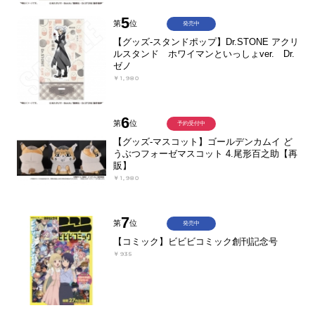
5
第
位
発売中
【グッズ-スタンドポップ】Dr.STONE アクリ
ルスタンド ホワイマンといっしょver. Dr.
ゼノ
￥1,980
6
第
位
予約受付中
【グッズ-マスコット】ゴールデンカムイ ど
うぶつフォーゼマスコット 4.尾形百之助【再
販】
￥1,980
7
第
位
発売中
【コミック】ビビビコミック創刊記念号
￥935