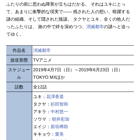
ふたりの前に思わぬ障害が立ちはだかる。 それはユキにとっ
て、あまりに衝撃的な現実で―― 残された人の想い、暗躍する
謎の組織、そして隠された陰謀。 タクヤとユキ、全くの他人だ
ったふたりは、 旅の中で絆を深めつつ、
消滅都市
の謎へと迫っ
てゆく。
作品名
消滅都市
放送形態
TVアニメ
スケジュー
2019年4月7日（日）～2019年6月23日（日）
ル
TOKYO MXほか
話数
全12話
ユキ：
花澤香菜
タクヤ：
杉田智和
アキラ：
中村悠一
ソウマ ：
朝井彩加
エイジ：
新垣樽助
キキョウ：
愛美