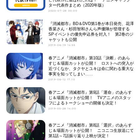
ター代表作まとめ（2020年版）
2020-07-28 00:00
『消滅都市』BD＆DVD第1巻が本日発売、花澤
香菜さん・杉田智和さんら声優陣が登壇する
SPイベントの優先申込券を封入！ 第2巻のジ
ャケットも公開
2019-06-19 14:55
春アニメ『消滅都市』第10話「決断」のあら
すじ＆場面カットが公開！ ロストへの突入が
近づくなか、タクヤとユキは命に関わる重大な
事実を知ってしまい……
2019-06-12 17:10
春アニメ『消滅都市』第9話「運命」のあらす
じ＆場面カットが公開！ TVアニメのスタッ
フによるトークショーの開催も決定！
2019-05-28 14:00
春アニメ『消滅都市』第8話「選択」のあらす
じ＆場面カットが公開！ ニコニコ生放送にて
第1話～7話振り返り上映が決定！