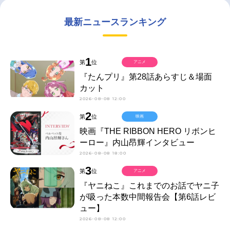
最新ニュースランキング
1
第
位
アニメ
『たんプリ』第28話あらすじ＆場面
カット
2026-08-08 12:00
2
第
位
映画
映画『THE RIBBON HERO リボンヒ
ーロー』内山昂輝インタビュー
2026-08-08 18:00
3
第
位
アニメ
『ヤニねこ』これまでのお話でヤニ子
が吸った本数中間報告会【第6話レビ
ュー】
2026-08-08 12:00