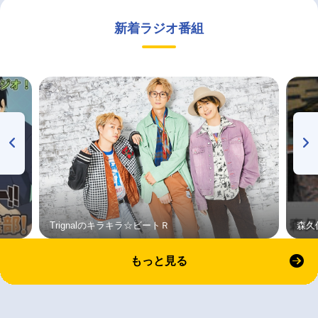
新着ラジオ番組
Trignalのキラキラ☆ビートＲ
森久
もっと見る