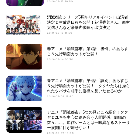
2019-05-21 10:50
消滅都市シリーズ5周年リアルイベント出演者
決定＆生放送日程を公開！花澤香菜さん、西村
太佑さんなど豪華声優陣が出演決定
2019-05-15 11:50
春アニメ『消滅都市』第7話「後悔」のあらす
じ＆先行場面カットが公開！
2019-05-14 10:30
春アニメ『消滅都市』第6話「訣別」あらすじ
＆先行場面カットが公開！ タクヤたちは操ら
れたツバサを相手に勝機を見いだせるのか
2019-05-08 11:40
アニメ『消滅都市』5つの見どころ紹介！タク
ヤ＆ユキを中心に絡み合う人間関係、組織の
数々……。原作ゲームとは一味異なるストーリ
ー展開に目が離せない！
2019-05-02 18:00