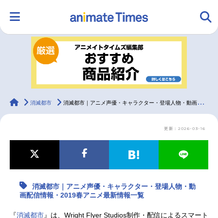
HOME
ランキング
アニメ
声優
ラジオ
みんなの声
グッズ
映画
animateTimes
消滅都市
消滅都市｜アニメ声優・キャラクター・登場人物・動画配信情報・2019春アニメ最新情報一覧
更新：2026-03-16
マンガ・ラノベ
ゲーム・アプリ
音楽
コスプレ
2.5次元
配信・Vtuber
トレンド
無料マンガ
消滅都市｜アニメ声優・キャラクター・登場人物・動
最新記事一覧
画配信情報・2019春アニメ最新情報一覧
アニメ記事一覧
声優記事一覧
『
消滅都市
』は、Wright Flyer Studios制作・配信によるスマート