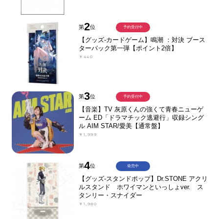
2
第
位
予約受付中
【グッズ-カードゲーム】鳴潮 ：対決 ブース
ターパック第一弾【ポイント2倍】
￥440
3
第
位
予約受付中
【音楽】TV 灰原くんの強くて青春ニューゲ
ーム ED「ドラマチック逃避行」収録シング
ル AIM STAR/愛美【通常盤】
￥1,999
4
第
位
発売中
【グッズ-スタンドポップ】Dr.STONE アクリ
ルスタンド ホワイマンといっしょver. ス
タンリー・スナイダー
￥1,980