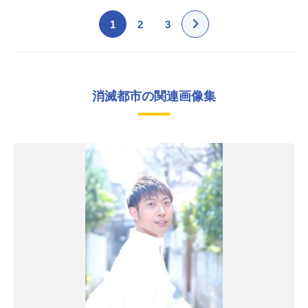
1
2
3
消滅都市の関連画像集