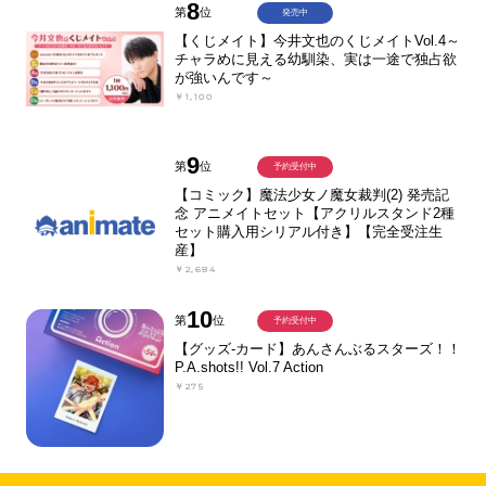
8
第
位
発売中
【くじメイト】今井文也のくじメイトVol.4～
チャラめに見える幼馴染、実は一途で独占欲
が強いんです～
￥1,100
9
第
位
予約受付中
【コミック】魔法少女ノ魔女裁判(2) 発売記
念 アニメイトセット【アクリルスタンド2種
セット購入用シリアル付き】【完全受注生
産】
￥2,684
10
第
位
予約受付中
【グッズ-カード】あんさんぶるスターズ！！
P.A.shots!! Vol.7 Action
￥275