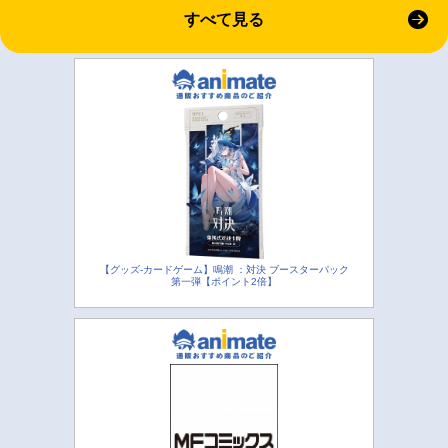
すべて見る
【グッズ-カードゲーム】鳴潮 ：対決 ブースターパック
第一弾【ポイント2倍】