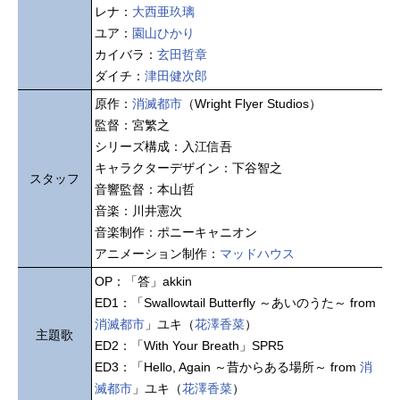
レナ：
大西亜玖璃
ユア：
園山ひかり
カイバラ：
玄田哲章
ダイチ：
津田健次郎
原作：
消滅都市
（Wright Flyer Studios）
監督：宮繁之
シリーズ構成：入江信吾
キャラクターデザイン：下谷智之
スタッフ
音響監督：本山哲
音楽：川井憲次
音楽制作：ポニーキャニオン
アニメーション制作：
マッドハウス
OP：「答」akkin
ED1：「Swallowtail Butterfly ～あいのうた～ from
消滅都市
」ユキ（
花澤香菜
）
主題歌
ED2：「With Your Breath」SPR5
ED3：「Hello, Again ～昔からある場所～ from
消
滅都市
」ユキ（
花澤香菜
）