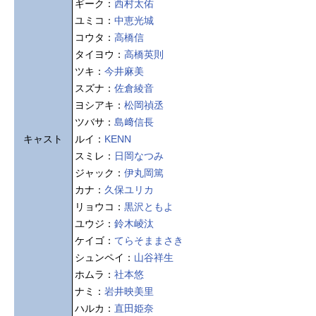
ギーク：
西村太佑
ユミコ：
中恵光城
コウタ：
高橋信
タイヨウ：
高橋英則
ツキ：
今井麻美
スズナ：
佐倉綾音
ヨシアキ：
松岡禎丞
ツバサ：
島﨑信長
キャスト
ルイ：
KENN
スミレ：
日岡なつみ
ジャック：
伊丸岡篤
カナ：
久保ユリカ
リョウコ：
黒沢ともよ
ユウジ：
鈴木崚汰
ケイゴ：
てらそままさき
シュンペイ：
山谷祥生
ホムラ：
社本悠
ナミ：
岩井映美里
ハルカ：
直田姫奈