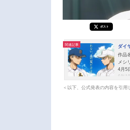
ポスト
関連記事
ダイヤの
作品名
メシ
4月5
6年
降谷
＜以下、公式発表の内容を引用
晋太
太：
渡辺
翔太
馬：
也：