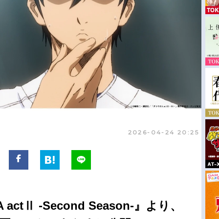
2026-04-24 20:25
tⅡ -Second Season-』より、