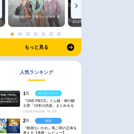
Trignalのキラキラ☆ビートＲ
森久保祥太郎×浪川大輔 つま
みは塩だけ
もっと見る
人気ランキング
1
位
マンガ・ラノベ
『ONE PIECE』イム様・神の騎
士団「19本の武器」まとめ＆元
ネタ
2026/08/06 16:30
2
位
映画
『映画ちいかわ』島二郎の正体を
考える【考察・レビュー】