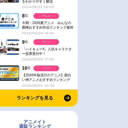
をわかりやすく解説
2024/05/23 00:00
8
位
アニメ
今期・2026夏アニメ みんなの
覇権おすすめ作品ランキング最終
結果発表！
2026/06/29 16:30
9
位
アニメ
『ハイキュー!!』人気キャラクタ
ー投票受付中！
2026/08/03 17:00
10
位
アニメ
【2026年版流行のアニメ】面白
い神アニメおすすめランキング
【名作・話題作】｜ジャンル別人
2026/08/02 00:00
気作品をピックアップ
ランキングを見る
アニメイト
通販ランキング