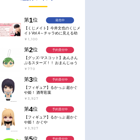
1
第
位
発売中
【くじメイト】今井文也のくじメ
イトVol.4～チャラめに見える幼
馴染、実は一途で独占欲が強いん
￥1,100
です～
2
第
位
予約受付中
【グッズ-マスコット】あんさん
ぶるスターズ！！ おまんじゅう
にぎにぎマスコット ねくすと2
￥770
Hbox
3
第
位
予約受付中
【フィギュア】るかっぷ 超かぐ
や姫！ 酒寄彩葉
￥3,927
4
第
位
予約受付中
【フィギュア】るかっぷ 超かぐ
や姫！ かぐや
￥3,927
5
第
位
予約受付中