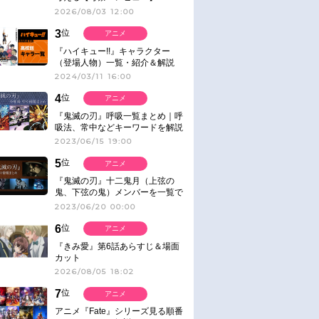
2026/08/03 12:00
3
位
アニメ
『ハイキュー!!』キャラクター
（登場人物）一覧・紹介＆解説
2024/03/11 16:00
4
位
アニメ
『鬼滅の刃』呼吸一覧まとめ｜呼
吸法、常中などキーワードを解説
2023/06/15 19:00
5
位
アニメ
『鬼滅の刃』十二鬼月（上弦の
鬼、下弦の鬼）メンバーを一覧で
紹介＆解説（登場鬼の情報まと
2023/06/20 00:00
め）
6
位
アニメ
『きみ愛』第6話あらすじ＆場面
カット
2026/08/05 18:02
7
位
アニメ
アニメ『Fate』シリーズ見る順番