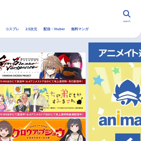
search
コスプレ
2.5次元
配信・Vtuber
無料マンガ
んなの声
グッズ
映画
・Vtuber
トレンド
無料マンガ
秋アニメ
冬アニメ