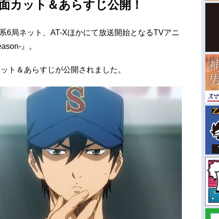
場面カット＆あらすじ公開！
東系6局ネット、AT-Xほかにて放送開始となるTVアニ
eason-』。
カット＆あらすじが公開されました。