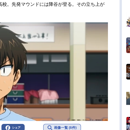
高校。先発マウンドには降谷が登る。その立ち上が
画像一覧 (6件)
シェア