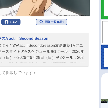
画像一覧 (6件)
シェア
A actⅡ Second Season
ダイヤのAactⅡSecondSeason放送形態TVアニ
リーズダイヤのAスケジュール第1クール：2026年
日（日）～2026年6月28日（日）第2クール：202
10月～テレビ東京ほかキャスト沢村栄純：逢坂良太
暁：島﨑信長御幸一也：櫻井孝宏倉持洋一：浅沼
して掲載しています＞
郎小湊春市：花江夏樹川上憲史：下野紘前園健
田尻浩章白州健二郎：下妻由幸麻生尊：村田太志
久志：石田彰金丸信二：松岡禎丞東条秀明：蒼井
奥村光舟：内田雄馬結城将司：武内駿輔瀬戸拓
山下大輝由井薫：村瀬歩浅田浩文：畠中祐結城哲
細谷佳正小湊亮介：岡本信彦滝川・クリス・優：