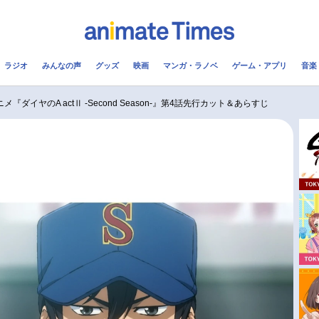
ラジオ
みんなの声
グッズ
映画
マンガ・ラノベ
ゲーム・アプリ
音楽
メ
声優
ラジオ
み
メ『ダイヤのA actⅡ -Second Season-』第4話先行カット＆あらすじ
コスプレ
2.5次元
配信
アニメ映画一覧
今期アニメ曜日別一覧
実写化映画一覧
春アニメ
男性声優/女性声優一覧
夏アニメ
FOLLOW US