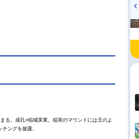
大輔増子透：羽多野渉片岡鉄心：東地宏樹落合博
赤城進太田一義：竹内栄治高島礼：内山夕実成宮
TVアニメ『戦隊大失格』
ハイキュー!! 烏野高校放送部!
梶裕貴神谷カルロス俊樹：KENN白河勝之：保志
radio 大直会 2nd season
朗山岡陸：熊谷健太郎矢部浩二：宮崎貴宜多田野
山谷祥生赤松晋二：代永翼国友広重：仲野裕轟雷
小野賢章真田俊平：神谷浩史三島優太：鈴木達央
一真：金本涼輔轟雷蔵：西凜太朗天久光聖：木村
原利彦：加藤亮夫千丸浩二：宮田俊哉（Kis-My-
2）卜部昂也：仲村宗悟柳楽宗一：田丸篤志奈良晃
濱健人スタッフ原作：寺嶋裕二（講談社「週刊少
ジン」所載）監督...
始まる。成孔×稲城実業。稲実のマウンドには王のよ
ッチングを披露。