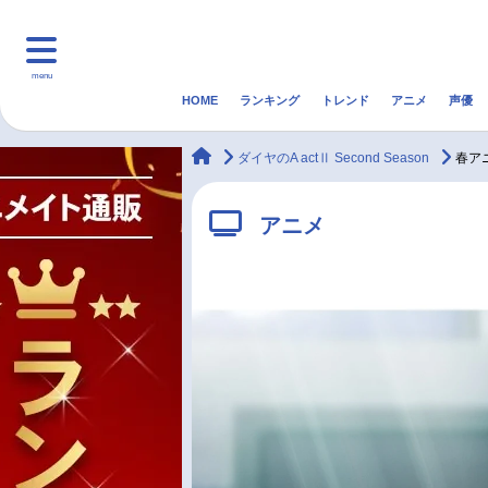
menu
HOME
ランキング
トレンド
アニメ
声優
HOME
ランキング
アニ
animateTimes
ダイヤのA actⅡ Second Season
春アニ
マンガ・ラノベ
ゲーム・アプリ
音楽
アニメ
最新記事一覧
アニメ記事一覧
声優記事一覧