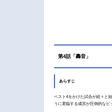
浪川
光：
鳴：
総一
樹：
市：
秋葉
良平田
Ft
第4話「轟音」
司：
年マガ
あらすじ
ベスト4をかけた試合が続々と
うに君臨する成宮が圧倒的なピ