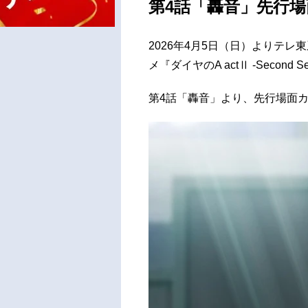
第4話「轟音」先行
2026年4月5日（日）よりテレ
メ『ダイヤのA actⅡ -Second S
第4話「轟音」より、先行場面