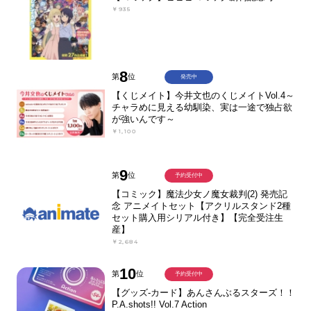
￥935
8
第
位
発売中
【くじメイト】今井文也のくじメイトVol.4～
チャラめに見える幼馴染、実は一途で独占欲
が強いんです～
￥1,100
9
第
位
予約受付中
【コミック】魔法少女ノ魔女裁判(2) 発売記
念 アニメイトセット【アクリルスタンド2種
セット購入用シリアル付き】【完全受注生
産】
￥2,684
10
第
位
予約受付中
【グッズ-カード】あんさんぶるスターズ！！
P.A.shots!! Vol.7 Action