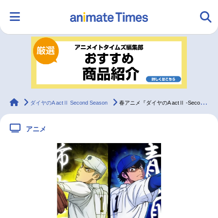
HOME
ランキング
アニメ
声優
ラジオ
みんなの声
グッズ
映画
animateTimes
ダイヤのA actⅡ Second Season
春アニメ『ダイヤのA actⅡ -Second Season-』青道VS市大三高ビジュアル公開！
アニメ
マンガ・ラノベ
ゲーム・アプリ
音楽
コスプレ
2.5次元
配信・Vtuber
トレンド
無料マンガ
最新記事一覧
アニメ記事一覧
声優記事一覧