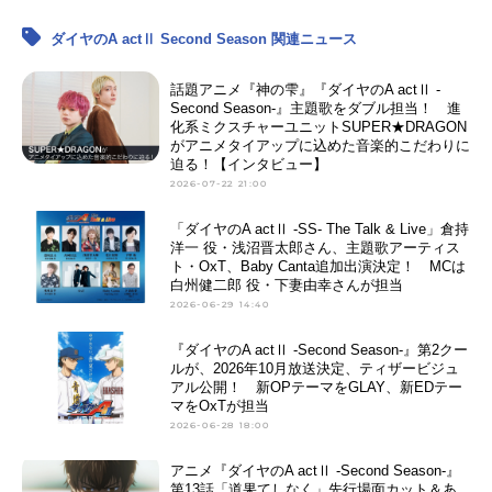
秋葉一真：
金本涼輔
轟雷蔵：
西凜太朗
ダイヤのA actⅡ Second Season 関連ニュース
天久光聖：
木村良平
田原利彦：加藤亮夫
話題アニメ『神の雫』『ダイヤのA actⅡ -
Second Season-』主題歌をダブル担当！ 進
千丸浩二：
宮田俊哉
（Kis-My-Ft2）
化系ミクスチャーユニットSUPER★DRAGON
卜部昂也：
仲村宗悟
がアニメタイアップに込めた音楽的こだわりに
迫る！【インタビュー】
柳楽宗一：
田丸篤志
2026-07-22 21:00
奈良晃司：
濱健人
「ダイヤのA actⅡ -SS- The Talk & Live」倉持
洋一 役・浅沼晋太郎さん、主題歌アーティス
ト・OxT、Baby Canta追加出演決定！ MCは
白州健二郎 役・下妻由幸さんが担当
2026-06-29 14:40
『ダイヤのA actⅡ -Second Season-』第2クー
ルが、2026年10月放送決定、ティザービジュ
アル公開！ 新OPテーマをGLAY、新EDテー
マをOxTが担当
2026-06-28 18:00
アニメ『ダイヤのA actⅡ -Second Season-』
第13話「道果てしなく」先行場面カット＆あ