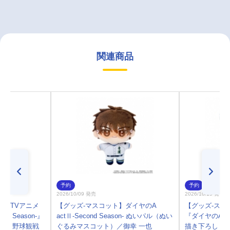
関連商品
予約
予約
2026/10/09 発売
2026/10/19 発売
プ】TVアニメ
【グッズ-マスコット】ダイヤのA
【グッズ-スタ
nd Season-』
actⅡ-Second Season- ぬいパル（ぬい
『ダイヤのA act
私服・野球観戦
ぐるみマスコット）／御幸 一也
描き下ろし 沢