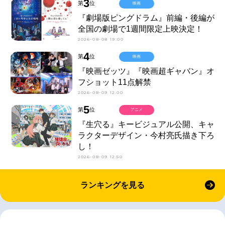
3
第
位
映画
『劇場版ピングドラム』前編・後編が
全国の劇場で1週間限定上映決定！
2026-08-08 19:00
4
第
位
映画
『映画ゼッツ』『映画超ギャバン』オ
フショット11点解禁
2026-08-09 12:00
5
第
位
アニメ
『生穴る』キービジュアル公開、キャ
ラクターデザイン・今村亮氏描き下ろ
し！
2026-08-09 12:50
ランキングを見る