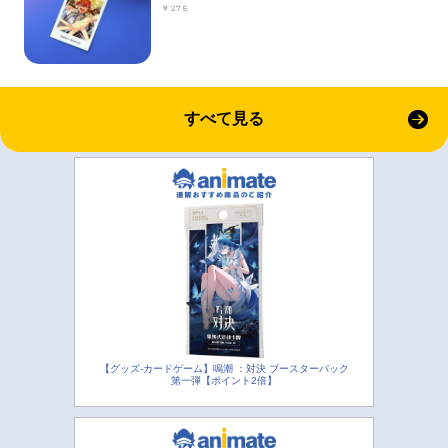
￥275
すべて見る
【グッズ-カードゲーム】鳴潮 ：対決 ブースターパック
第一弾【ポイント2倍】