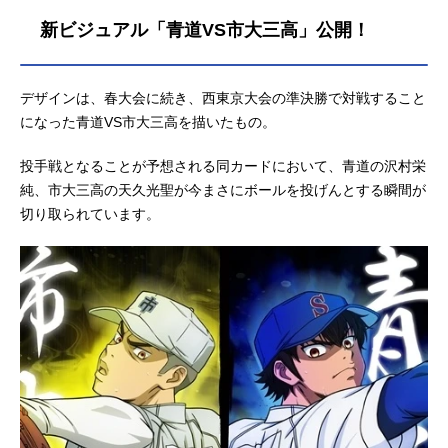
高島礼：内山夕実成宮鳴：梶裕貴神
新ビジュアル「青道VS市大三高」公開！
谷カルロス俊樹：KENN白河勝之：保
志総一朗山岡陸：熊谷健太郎矢部浩
二：宮崎貴宜多田野樹：山谷祥生赤
デザインは、春大会に続き、西東京大会の準決勝で対戦すること
松晋二：代永翼国友広重：仲野裕轟
になった青道VS市大三高を描いたもの。
雷市：小野賢章真田俊平：神谷浩史
三島優太：鈴木達央秋葉一真：金本
投手戦となることが予想される同カードにおいて、青道の沢村栄
涼輔轟雷蔵：西凜太朗天久光聖：木
純、市大三高の天久光聖が今まさにボールを投げんとする瞬間が
村良平田原利彦：加藤亮夫千丸浩
二：宮田俊哉（Kis-My-Ft2）卜部昂
切り取られています。
也：仲村宗悟柳楽宗一：田丸篤志奈
良晃司：濱健人スタッフ原作：寺嶋
裕二（講談社「週刊少年マガジン」
所載）監督...