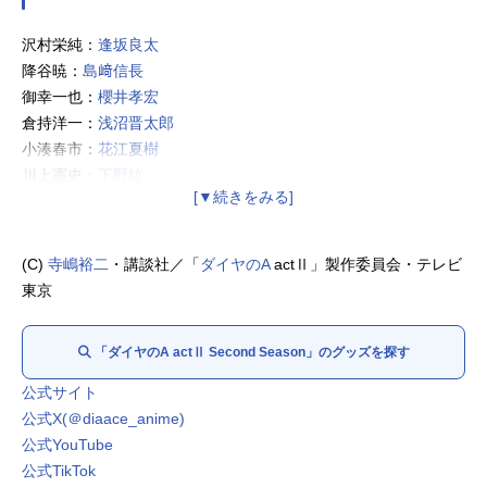
沢村栄純：
逢坂良太
降谷暁：
島﨑信長
御幸一也：
櫻井孝宏
倉持洋一：
浅沼晋太郎
小湊春市：
花江夏樹
川上憲史：
下野紘
前園健太：田尻浩章
白州健二郎：
下妻由幸
麻生尊：
村田太志
(C)
寺嶋裕二
・講談社／「
ダイヤのA
actⅡ」製作委員会・テレビ
渡辺久志：
石田彰
東京
金丸信二：
松岡禎丞
東条秀明：
蒼井翔太
「ダイヤのA actⅡ Second Season」のグッズを探す
奥村光舟：
内田雄馬
結城将司：
武内駿輔
公式サイト
瀬戸拓馬：
山下大輝
公式X(＠diaace_anime)
由井薫：
村瀬歩
公式YouTube
浅田浩文：
畠中祐
公式TikTok