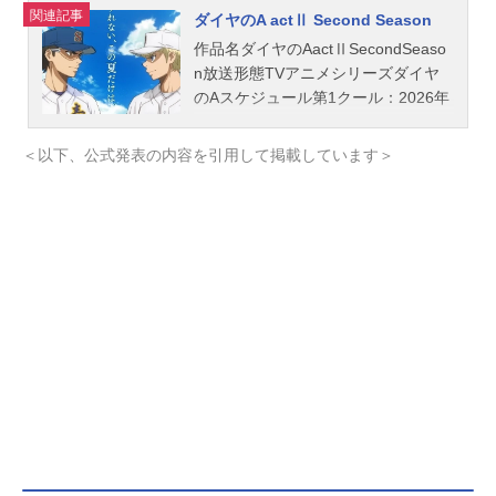
関連記事
ダイヤのA actⅡ Second Season
作品名ダイヤのAactⅡSecondSeaso
n放送形態TVアニメシリーズダイヤ
のAスケジュール第1クール：2026年
4月5日（日）～2026年6月28日
（日）第2クール：2026年10月～テ
＜以下、公式発表の内容を引用して掲載しています＞
レビ東京ほかキャスト沢村栄純：逢
坂良太降谷暁：島﨑信長御幸一也：
櫻井孝宏倉持洋一：浅沼晋太郎小湊
春市：花江夏樹川上憲史：下野紘前
園健太：田尻浩章白州健二郎：下妻
由幸麻生尊：村田太志渡辺久志：石
田彰金丸信二：松岡禎丞東条秀明：
蒼井翔太奥村光舟：内田雄馬結城将
司：武内駿輔瀬戸拓馬：山下大輝由
井薫：村瀬歩浅田浩文：畠中祐結城
哲也：細谷佳正小湊亮介：岡本信彦
滝川・クリス・優：浪川大輔増子
透：羽多野渉片岡鉄心：東地宏樹落
合博光：赤城進太田一義：竹内栄治