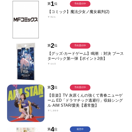
1
第
位
予約受付中
【コミック】魔法少女ノ魔女裁判(2)
￥924
2
第
位
予約受付中
【グッズ-カードゲーム】鳴潮 ：対決 ブース
ターパック第一弾【ポイント2倍】
￥440
3
第
位
予約受付中
【音楽】TV 灰原くんの強くて青春ニューゲ
ーム ED「ドラマチック逃避行」収録シング
ル AIM STAR/愛美【通常盤】
￥1,999
4
第
位
発売中