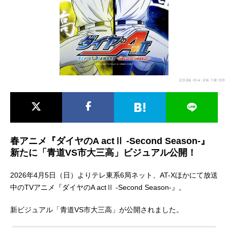
アニメ映画一覧
実写化映画一覧
今期アニメ曜日別一覧
春アニメ
夏アニメ
2026-04-26 18:00
秋アニメ
冬アニメ
男性声優/女性声優一覧
FOLLOW US
春アニメ『ダイヤのA actⅡ -Second Season-』
新たに「青道VS市大三高」ビジュアル公開！
2026年4月5日（日）よりテレ東系6局ネット、AT-Xほかにて放送
中のTVアニメ『ダイヤのA actⅡ -Second Season-』。
新ビジュアル「青道VS市大三高」が公開されました。