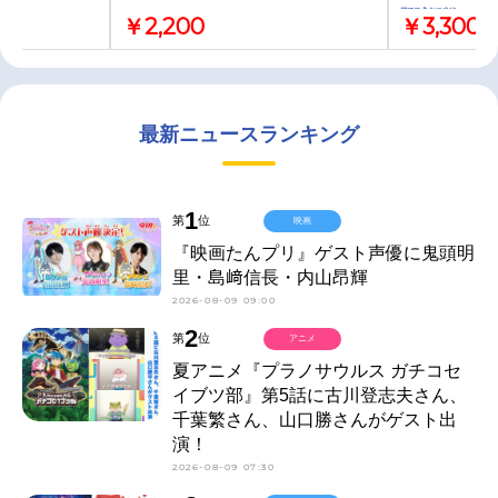
ンド
野球観戦ver.
￥2,200
￥3,300
最新ニュースランキング
1
第
位
映画
『映画たんプリ』ゲスト声優に鬼頭明
里・島﨑信長・内山昂輝
2026-08-09 09:00
2
第
位
アニメ
夏アニメ『プラノサウルス ガチコセ
イブツ部』第5話に古川登志夫さん、
千葉繁さん、山口勝さんがゲスト出
演！
2026-08-09 07:30