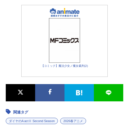
結城哲也：
細谷佳正
小湊亮介：
岡本信彦
滝川・クリス・優：
浪川大輔
増子透：
羽多野渉
片岡鉄心：
東地宏樹
落合博光：赤城進
太田一義：
竹内栄治
高島礼：
内山夕実
成宮鳴：
梶裕貴
神谷カルロス俊樹：
KENN
【コミック】魔法少女ノ魔女裁判(2)
白河勝之：
保志総一朗
山岡陸：
熊谷健太郎
矢部浩二：宮崎貴宜
多田野樹：
山谷祥生
赤松晋二：
代永翼
国友広重：
仲野裕
轟雷市：
小野賢章
関連タグ
真田俊平：
神谷浩史
ダイヤのA actⅡ Second Season
2026春アニメ
三島優太：
鈴木達央