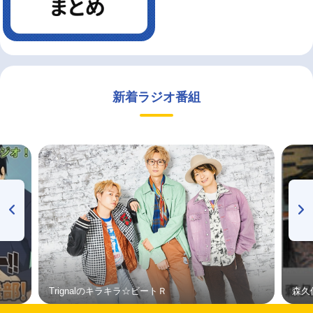
新着ラジオ番組
Trignalのキラキラ☆ビートＲ
森久