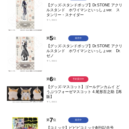
【グッズ-スタンドポップ】Dr.STONE アクリ
ルスタンド ホワイマンといっしょver. ス
タンリー・スナイダー
￥1,980
5
第
位
発売中
【グッズ-スタンドポップ】Dr.STONE アクリ
ルスタンド ホワイマンといっしょver. Dr.
ゼノ
￥1,980
6
第
位
予約受付中
【グッズ-マスコット】ゴールデンカムイ ど
うぶつフォーゼマスコット 4.尾形百之助【再
販】
￥1,980
7
第
位
発売中
【コミック】ビビビコミック創刊記念号