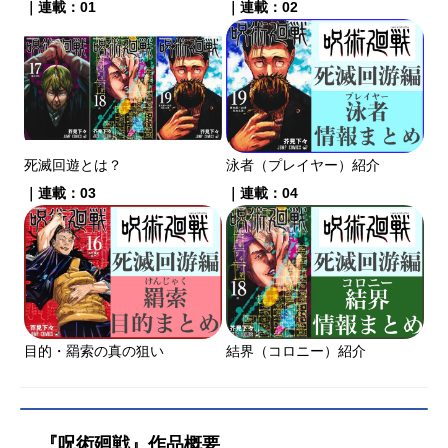
｜連載：01
｜連載：02
死滅回遊とは？
泳者（プレイヤー）紹介
｜連載：03
｜連載：04
目的・羂索の真の狙い
結界（コロニー）紹介
『呪術廻戦』作品概要