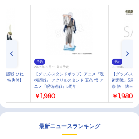
予約
予約
2026年09月 中 発売予定
2026/08/15 発売
呪術廻戦 ひね
【グッズ-スタンドポップ】アニメ『呪
【グッズ-スタ
イト特典付】
術廻戦』 アクリルスタンド 五条 悟 ア
術廻戦』5周年
ニメ『呪術廻戦』5周年
条 悟 懐玉・
￥1,980
￥1,980
最新ニュースランキング