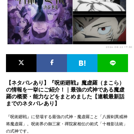
アニメ映画一覧
実写化映画一覧
今期アニメ曜日別一覧
春アニメ
夏アニメ
2024-08-22 17:30
秋アニメ
冬アニメ
男性声優/女性声優一覧
FOLLOW US
【ネタバレあり】『呪術廻戦』魔虚羅（まこら）
の情報を一挙にご紹介！｜最強の式神である魔虚
羅の概要・能力などをまとめました【連載最新話
までのネタバレあり】
『呪術廻戦』に登場する最強の式神・魔虚羅こと「八握剣異戒神
将魔虚羅」。呪術界の御三家・禪院家相伝の術式「十種影法術」
の式神です。