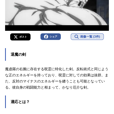
画像一覧 (3件)
シェア
ポスト
退魔の剣
魔虚羅の右腕に存在する呪霊に特化した剣。反転術式と同じよう
な正のエネルギーを持っており、呪霊に対しての効果は抜群。ま
た、反対のマイナスのエネルギーを纏うことも可能となってい
る。彼自身の戦闘能力と相まって、かなり厄介な剣。
適応とは？