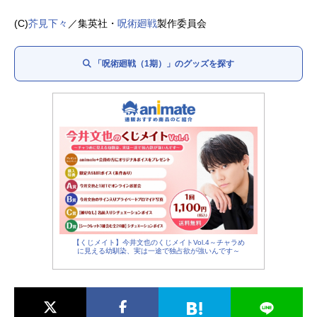
西宮 桃：
釘宮理恵
(C)
芥見下々
／集英社・
呪術廻戦
製作委員会
禪院真依：
井上麻里奈
三輪 霞：
赤﨑千夏
「呪術廻戦（1期）」のグッズを探す
究極メカ丸：
松岡禎丞
五条 悟：
中村悠一
夜蛾正道：
黒田崇矢
七海建人：
津田健次郎
吉野順平：
山谷祥生
庵 歌姫：
日笠陽子
楽巌寺嘉伸：
麦人
冥冥：
三石琴乃
禪院直毘人：
中田譲治
家入硝子：
遠藤綾
猪野琢真：
林勇
【くじメイト】今井文也のくじメイトVol.4～チャラめ
に見える幼馴染、実は一途で独占欲が強いんです～
新田明：
徳井青空
夏油傑：
櫻井孝宏
漏瑚：
千葉繁
花御：
田中敦子