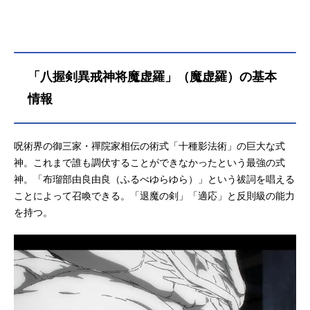
結界術に加え、一般人を介して告げ
られた「五条悟を連れてこい」とい
う指名から、上層部は被害を最小限
に抑えるために五条単独での渋谷平
定を決定する。罠を仕掛け待ち構え
「八握剣異戒神将魔虚羅」（魔虚羅）の基本
る夏油や真人ら呪詛師・呪霊達、そ
こに単独で乗り込む五条、さらに
情報
は“帳”の外側に集結した虎杖、伏黒、
釘崎、七海、そして数多くの呪術師
たち。渋谷に集結した呪術師VS.呪詛
呪術界の御三家・禪院家相伝の術式「十種影法術」の巨大な式
師・呪霊のかつてない大規模な呪い
神。これまで誰も調伏することができなかったという最強の式
合いがついに始まる―!!作品名呪術廻
神。「布瑠部由良由良（ふるべゆらゆら）」という祓詞を唱える
戦渋谷事変放送形態TVアニメシリー
ことによって召喚できる。「退魔の剣」「適応」と反則級の能力
ズ呪術廻戦スケジュール2023年8月3
を持つ。
1日（木）〜2023年12月28日（木）
MBS・TBSほか※8/10・17(木)は閑
話(前後編)を放送予定話数全18話キ
ャスト虎杖悠仁：榎木淳弥伏黒恵：
内田雄馬釘崎野薔薇：瀬戸麻沙美五
条悟...