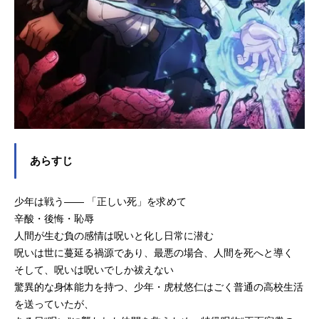
あらすじ
少年は戦う―― 「正しい死」を求めて
辛酸・後悔・恥辱
人間が生む負の感情は呪いと化し日常に潜む
呪いは世に蔓延る禍源であり、最悪の場合、人間を死へと導く
そして、呪いは呪いでしか祓えない
驚異的な身体能力を持つ、少年・虎杖悠仁はごく普通の高校生活
を送っていたが、