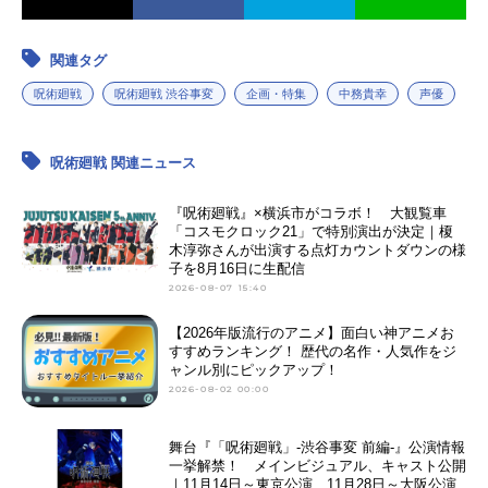
真人：
島﨑信長
脹相：
浪川大輔
壊相：
檜山修之
関連タグ
血塗：
山口勝平
呪術廻戦
呪術廻戦 渋谷事変
企画・特集
中務貴幸
声優
組屋鞣造：
稲田徹
重面春太：
羽多野渉
呪術廻戦 関連ニュース
両面宿儺：
諏訪部順一
高田ちゃん：
黒沢ともよ
『呪術廻戦』×横浜市がコラボ！ 大観覧車
伏黒津美紀：
早見沙織
「コスモクロック21」で特別演出が決定｜榎
木淳弥さんが出演する点灯カウントダウンの様
子を8月16日に生配信
2026-08-07 15:40
【2026年版流行のアニメ】面白い神アニメお
すすめランキング！ 歴代の名作・人気作をジ
ャンル別にピックアップ！
2026-08-02 00:00
舞台『「呪術廻戦」-渋谷事変 前編-』公演情報
一挙解禁！ メインビジュアル、キャスト公開
｜11月14日～東京公演、11月28日～大阪公演