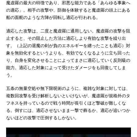
魔虚羅の最大の特徴であり、邪悪な能力である「あらゆる事象へ
の適応」。相手の攻撃や、防御を体験すると魔虚羅の頭上にある
船の面舵のような方陣が回転し適応が行われる。
適応した攻撃は、二度と魔虚羅に通用しない。魔虚羅の攻撃を阻
止すると、その阻止した方法に適応しより有効な攻撃を繰り出
す。（上記の退魔の剣が負のエネルギーを纏ったことも適応）対
象を無効化するというよりも、有効でなくなるように立ち回った
り、自身を変化させることによってまさに適応していく反則級の
能力。適応した対象によって受けたダメージをも回復してしま
う。
五条の無量空処や無下限呪術のように、複雑な対象に対しては、
複数回攻撃を受け解析しないといけないが、魔虚羅が規格外のタ
フネスを持っているので戦う時間が長引くほど撃破が難しくな
る。倒すには、適応させないまま一撃で葬るか、適応が追いつか
ないほどの攻撃で圧倒するしかない。