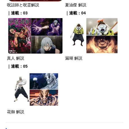
呪詛師と呪霊解説
夏油傑 解説
｜連載：03
｜連載：04
真人 解説
漏瑚 解説
｜連載：05
花御 解説