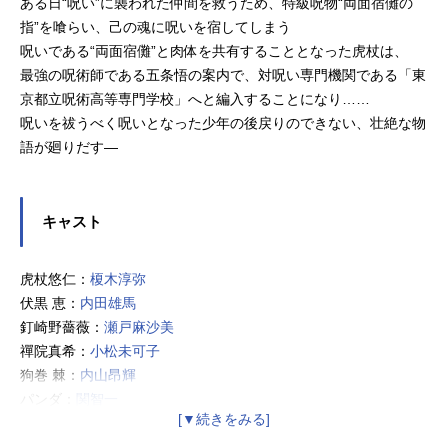
ある日“呪い”に襲われた仲間を救うため、特級呪物“両面宿儺の
指”を喰らい、己の魂に呪いを宿してしまう
呪いである“両面宿儺”と肉体を共有することとなった虎杖は、
最強の呪術師である五条悟の案内で、対呪い専門機関である「東
京都立呪術高等専門学校」へと編入することになり……
呪いを祓うべく呪いとなった少年の後戻りのできない、壮絶な物
語が廻りだす―
キャスト
虎杖悠仁：
榎木淳弥
伏黒 恵：
内田雄馬
釘崎野薔薇：
瀬戸麻沙美
禪院真希：
小松未可子
狗巻 棘：
内山昂輝
パンダ：
関智一
東堂 葵：
木村昴
加茂憲紀：
日野聡