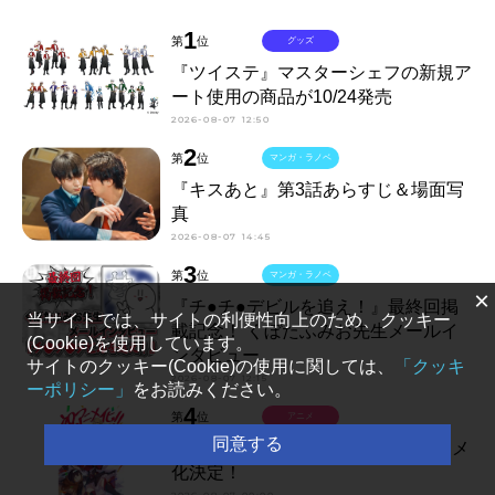
1
第
位
グッズ
『ツイステ』マスターシェフの新規ア
ート使用の商品が10/24発売
2026-08-07 12:50
2
第
位
マンガ・ラノベ
『キスあと』第3話あらすじ＆場面写
真
2026-08-07 14:45
3
第
位
マンガ・ラノベ
×
『チ●チ●デビルを追え！』最終回掲
当サイトでは、サイトの利便性向上のため、クッキー
載記念！ くぼたふみお先生メールイ
(Cookie)を使用しています。
ンタビュー
サイトのクッキー(Cookie)の使用に関しては、
「クッキ
2026-08-07 12:15
ーポリシー」
をお読みください。
4
第
位
アニメ
同意する
『Destiny Unchain Online』TVアニメ
化決定！