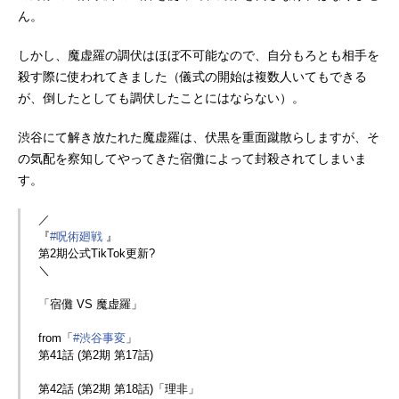
ん。
しかし、魔虚羅の調伏はほぼ不可能なので、自分もろとも相手を
殺す際に使われてきました（儀式の開始は複数人いてもできる
が、倒したとしても調伏したことにはならない）。
渋谷にて解き放たれた魔虚羅は、伏黒を重面蹴散らしますが、そ
の気配を察知してやってきた宿儺によって封殺されてしまいま
す。
／
『
#呪術廻戦
』
第2期公式TikTok更新?
＼
「宿儺 VS 魔虚羅」
from「
#渋谷事変
」
第41話 (第2期 第17話)
第42話 (第2期 第18話)「理非」