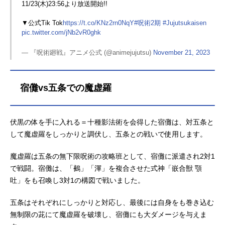
11/23(木)23:56より放送開始!!
▼公式Tik Tok
https://t.co/KNz2rn0NqY
#呪術2期
#Jujutsukaisen
pic.twitter.com/jNb2vR0ghk
— 『呪術廻戦』アニメ公式 (@animejujutsu)
November 21, 2023
宿儺vs五条での魔虚羅
伏黒の体を手に入れる＝十種影法術を会得した宿儺は、対五条と
して魔虚羅をしっかりと調伏し、五条との戦いで使用します。
魔虚羅は五条の無下限呪術の攻略班として、宿儺に派遣され2対1
で戦闘。宿儺は、「鵺」「渾」を複合させた式神「嵌合獣 顎
吐」をも召喚し3対1の構図で戦いました。
五条はそれぞれにしっかりと対応し、最後には自身をも巻き込む
無制限の茈にて魔虚羅を破壊し、宿儺にも大ダメージを与えま