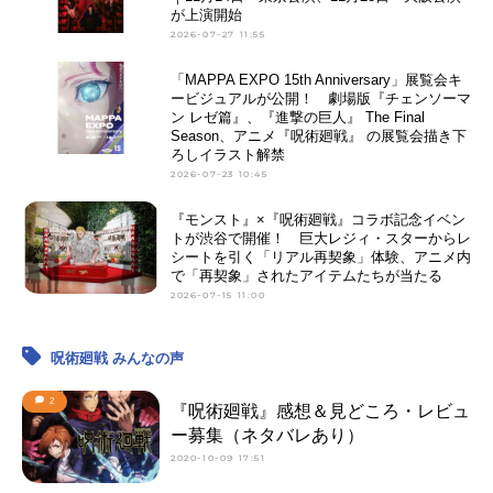
が上演開始
2026-07-27 11:55
「MAPPA EXPO 15th Anniversary」展覧会キ
ービジュアルが公開！ 劇場版『チェンソーマ
ン レゼ篇』、『進撃の巨人』 The Final
Season、アニメ『呪術廻戦』 の展覧会描き下
ろしイラスト解禁
2026-07-23 10:45
『モンスト』×『呪術廻戦』コラボ記念イベン
トが渋谷で開催！ 巨大レジィ・スターからレ
シートを引く「リアル再契象」体験、アニメ内
で「再契象」されたアイテムたちが当たる
2026-07-15 11:00
呪術廻戦 みんなの声
2
『呪術廻戦』感想＆見どころ・レビュ
ー募集（ネタバレあり）
2020-10-09 17:51