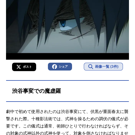
画像一覧 (3件)
シェア
ポスト
渋谷事変での魔虚羅
劇中で初めて使用されたのは渋谷事変にて、伏黒が重面春太に襲
撃された際。十種影法術では、式神を操るための調伏の儀式が必
要です。この儀式は通常、術師ひとりで行わなければならず、そ
の対象の式神以外の式神を使って、対象を倒さなければなりませ