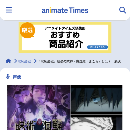
HOME
ランキング
アニメ
声優
ラジオ
みんなの声
グッズ
映画
animateTimes
呪術廻戦
『呪術廻戦』最強の式神・魔虚羅（まこら）とは？ 解説
声優
マンガ・ラノベ
ゲーム・アプリ
音楽
コスプレ
2.5次元
配信・Vtuber
トレンド
無料マンガ
最新記事一覧
アニメ記事一覧
声優記事一覧