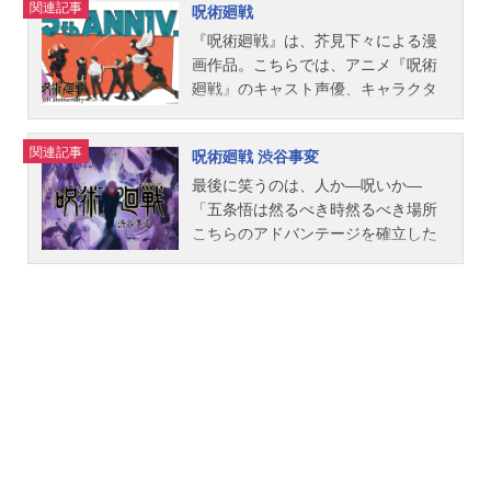
関連記事
呪術廻戦
『呪術廻戦』は、芥見下々による漫
画作品。こちらでは、アニメ『呪術
廻戦』のキャスト声優、キャラクタ
ー、スタッフ、解説といったオスス
メ記事をご紹介！『呪術廻戦』各作
関連記事
呪術廻戦 渋谷事変
品の詳細はこちら
最後に笑うのは、人か―呪いか―
「五条悟は然るべき時然るべき場所
こちらのアドバンテージを確立した
上で封印に臨む決行は10月31日渋
谷」2018年10月、特級呪霊による交
流会の襲撃以降呪術高専内の緊張が
高まる中、ついに内通者の正体が判
明する。果たして内通者は誰なの
か、その目的とは―!?そして、2018
年10月31日。ハロウィンで賑わう渋
谷駅周辺に突如“帳”が降ろされ大勢の
一般人が閉じ込められる。“一般人の
みが閉じ込められる帳”という高度な