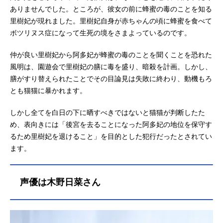
ありませんでした。ところが、彼女の前に蜂蜜の毒のことを知る
里樹妃が現れました。里樹妃自身が赤ちゃんの頃に蜂蜜を食べて
ボツリヌス症になって生死の境をさまよっているのです。
仲が良い里樹妃から阿多妃が蜂蜜の毒のことを聞くことを恐れた
風明は、園遊会で里樹妃の膳に毒を盛り、暗殺を計画。しかし、
膳がすり替えられたことでその目論見は失敗に終わり、動機もろ
とも猫猫に暴かれます。
しかし全てを白日の下に晒すべきではないと猫猫が判断したた
め、表向きには「後宮を去ることになった阿多妃の地位を保守す
るため里樹妃を退けること」を目的とした犯行だったとされてい
ます。
声優は木野日菜さん