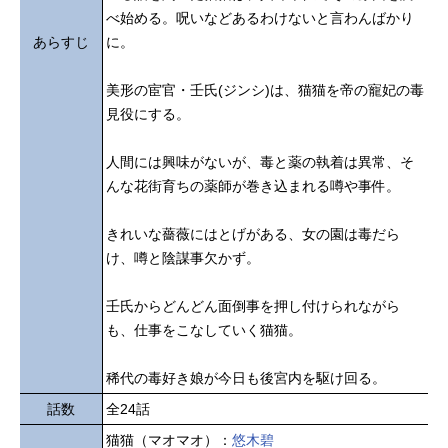
べ始める。呪いなどあるわけないと言わんばかり
あらすじ
に。
美形の宦官・壬氏(ジンシ)は、猫猫を帝の寵妃の毒
見役にする。
人間には興味がないが、毒と薬の執着は異常、そ
んな花街育ちの薬師が巻き込まれる噂や事件。
きれいな薔薇にはとげがある、女の園は毒だら
け、噂と陰謀事欠かず。
壬氏からどんどん面倒事を押し付けられながら
も、仕事をこなしていく猫猫。
稀代の毒好き娘が今日も後宮内を駆け回る。
話数
全24話
猫猫（マオマオ）：
悠木碧