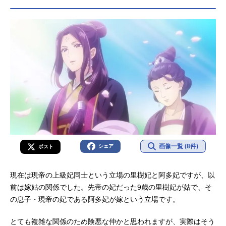
画像一覧 (8件)
シェア
ポスト
現在は現帝の上級妃同士という立場の里樹妃と阿多妃ですが、以
前は嫁姑の関係でした。先帝の妃だった9歳の里樹妃が姑で、そ
の息子・現帝の妃である阿多妃が嫁という立場です。
とても複雑な関係のため険悪な仲かと思われますが、実際はそう