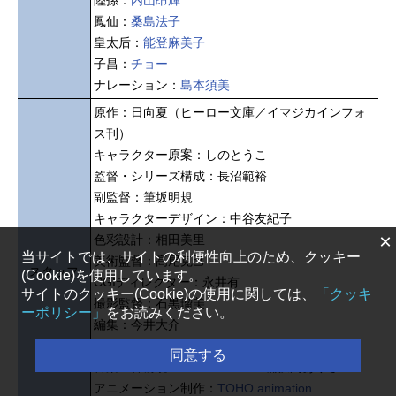
陸孫：
内山昂輝
鳳仙：
桑島法子
皇太后：
能登麻美子
子昌：
チョー
ナレーション：
島本須美
原作：日向夏（ヒーロー文庫／イマジカインフォ
ス刊）
キャラクター原案：しのとうこ
監督・シリーズ構成：長沼範裕
副監督：筆坂明規
キャラクターデザイン：中谷友紀子
×
色彩設計：相田美里
当サイトでは、サイトの利便性向上のため、クッキー
美術監督：髙尾克己
スタッフ
(Cookie)を使用しています。
CGIディレクター：永井有
サイトのクッキー(Cookie)の使用に関しては、
「クッキ
撮影監督：石黒瑠美
ーポリシー」
をお読みください。
編集：今井大介
音響監督：はたしょう二
同意する
音楽：神前暁 Kevin Penkin 桶狭間ありさ
アニメーション制作：
TOHO animation