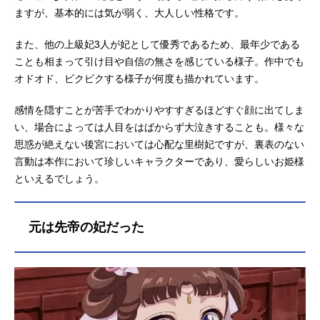
ますが、基本的には気が弱く、大人しい性格です。
また、他の上級妃3人が妃として優秀であるため、最年少である
ことも相まって引け目や自信の無さを感じている様子。作中でも
オドオド、ビクビクする様子が何度も描かれています。
感情を隠すことが苦手でわかりやすすぎるほどすぐ顔に出てしま
い、場合によっては人目をはばからず大泣きすることも。様々な
思惑が絶えない後宮においては心配な里樹妃ですが、裏表のない
言動は本作において珍しいキャラクターであり、愛らしいお姫様
といえるでしょう。
元は先帝の妃だった