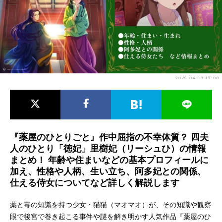
アニメ映画一覧
実写化映画一覧
今期アニメ曜日別一覧
春アニメ
夏アニメ
2025-04-19 17:00
秋アニメ
冬アニメ
男性声優/女性声優一覧
FOLLOW US
『薬屋のひとりごと』作中屈指の不幸体質？ 四夫
人のひとり「徳妃」里樹妃（リーシュひ）の情報
まとめ！ 年齢や住まいなどの基本プロフィールに
加え、性格や人柄、生い立ち、阿多妃との関係、
仕える侍女についてなど詳しく解説します
薬と毒の知識を持つ少女・猫猫（マオマオ）が、その知識や観察
眼で後宮で巻き起こる事件や謎を解き明かす人気作品『薬屋のひ