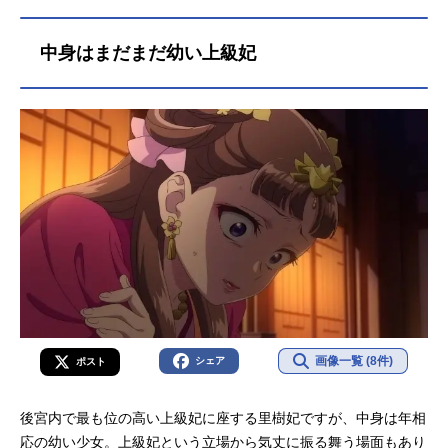
中身はまだまだ幼い上級妃
画像一覧 (8件)
シェア
ポスト
後宮内で最も位の高い上級妃に座する里樹妃ですが、中身は年相
応の幼い少女。上級妃という立場から気丈に振る舞う場面もあり