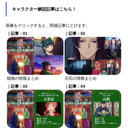
ージ！ feat.初音ミク』の鳳えむ役を
はじめ、『あそびあそばせ』の本田
キャラクター解説記事はこちら！
華子役など、人気作品のキャラクタ
ーを多く演じています。こちらで
画像をクリックすると、関連記事にとびます。
は、木野日菜さんのオススメ記事を
｜記事：01
｜記事：02
ご紹介！
猫猫の情報まとめ
壬氏の情報まとめ
｜記事：03
｜記事：04