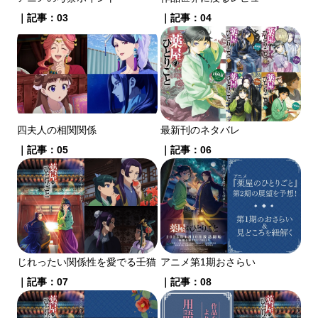
｜記事：03
｜記事：04
四夫人の相関関係
最新刊のネタバレ
｜記事：05
｜記事：06
じれったい関係性を愛でる壬猫
アニメ第1期おさらい
｜記事：07
｜記事：08