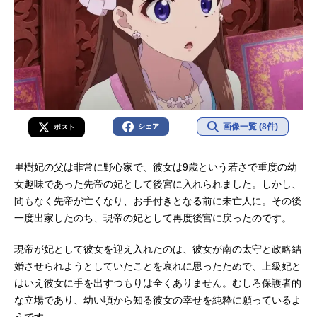
画像一覧 (8件)
シェア
ポスト
里樹妃の父は非常に野心家で、彼女は9歳という若さで重度の幼
女趣味であった先帝の妃として後宮に入れられました。しかし、
間もなく先帝が亡くなり、お手付きとなる前に未亡人に。その後
一度出家したのち、現帝の妃として再度後宮に戻ったのです。
現帝が妃として彼女を迎え入れたのは、彼女が南の太守と政略結
婚させられようとしていたことを哀れに思ったためで、上級妃と
はいえ彼女に手を出すつもりは全くありません。むしろ保護者的
な立場であり、幼い頃から知る彼女の幸せを純粋に願っているよ
うです。