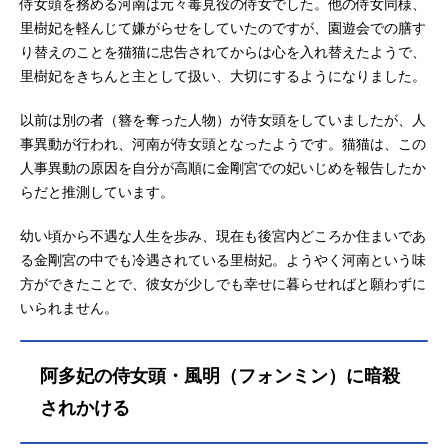
侍女頭を務める河南は元々毒見役の侍女でした。他の侍女同様、
里樹妃を軽んじて嫌がらせをしていたのですが、園遊会での膳す
り替えのことを猫猫に忠告されてからは心を入れ替えたようで、
里樹妃をきちんと主として扱い、大切にするようになりました。
以前は別の者（簪を奪った人物）が侍女頭をしていましたが、人
事異動が行われ、河南が侍女頭となったようです。猫猫は、この
人事異動の原因を自分が高順に金剛宮での妃いじめを報告したか
らだと推測しています。
幼い頃から不遇な人生を歩み、現在も後宮内どころか住まいであ
る金剛宮の中でも冷遇されている里樹妃。ようやく河南という味
方ができたことで、彼女が少しでも幸せに暮らせればと願わずに
いられません。
阿多妃の侍女頭・風明（フォンミン）に暗殺
されかける