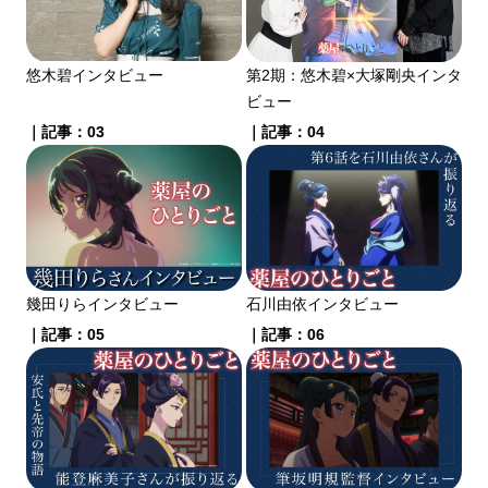
悠木碧インタビュー
第2期：悠木碧×大塚剛央インタ
ビュー
｜記事：03
｜記事：04
幾田りらインタビュー
石川由依インタビュー
｜記事：05
｜記事：06