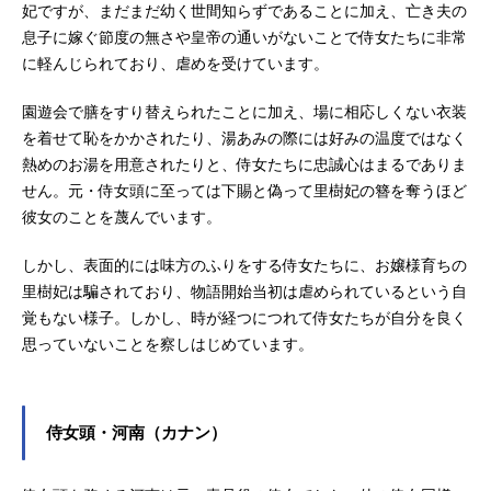
妃ですが、まだまだ幼く世間知らずであることに加え、亡き夫の
息子に嫁ぐ節度の無さや皇帝の通いがないことで侍女たちに非常
に軽んじられており、虐めを受けています。
園遊会で膳をすり替えられたことに加え、場に相応しくない衣装
を着せて恥をかかされたり、湯あみの際には好みの温度ではなく
熱めのお湯を用意されたりと、侍女たちに忠誠心はまるでありま
せん。元・侍女頭に至っては下賜と偽って里樹妃の簪を奪うほど
彼女のことを蔑んでいます。
しかし、表面的には味方のふりをする侍女たちに、お嬢様育ちの
里樹妃は騙されており、物語開始当初は虐められているという自
覚もない様子。しかし、時が経つにつれて侍女たちが自分を良く
思っていないことを察しはじめています。
侍女頭・河南（カナン）