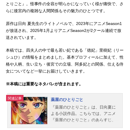
とりごと』。怪事件の全容が明らかになっていく様が痛快で、さ
らに後宮内の複雑な人間関係もその魅力のひとつです。
原作は日向 夏先生のライトノベルで、2023年にアニメSeason1
が放送され、2025年1月よりアニメSeason2が2クール連続で放
送されています。
本稿では、四夫人の中で最も若い妃である「徳妃」里樹妃（リー
シュひ）の情報をまとめました。基本プロフィールに加えて、性
格や人柄、生い立ち・後宮での立場、阿多妃との関係、仕える侍
女についてなど一挙にお届けしていきます。
※本稿には重要なネタバレが含まれます。
関連記事
薬屋のひとりごと
『薬屋のひとりごと』は、日向夏に
よる小説作品。こちらでは、アニメ
『薬屋のひとりごと』のあらすじ、
キャスト声優、スタッフ、オススメ