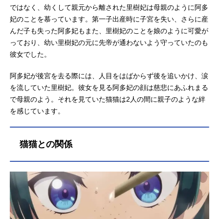
ではなく、幼くして親元から離された里樹妃は母親のように阿多
妃のことを慕っています。第一子出産時に子宮を失い、さらに産
んだ子も失った阿多妃もまた、里樹妃のことを娘のように可愛が
っており、幼い里樹妃の元に先帝が通わないよう守っていたのも
彼女でした。
阿多妃が後宮を去る際には、人目をはばからず後を追いかけ、涙
を流していた里樹妃。彼女を見る阿多妃の顔は慈悲にあふれまる
で母親のよう。それを見ていた猫猫は2人の間に親子のような絆
を感じています。
猫猫との関係