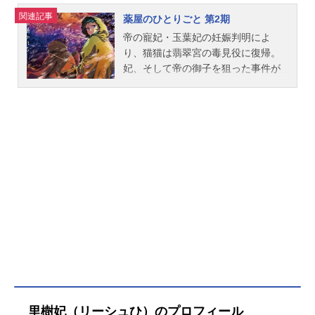
記事をご紹介！
関連記事
薬屋のひとりごと 第2期
帝の寵妃・玉葉妃の妊娠判明によ
り、猫猫は翡翠宮の毒見役に復帰。
妃、そして帝の御子を狙った事件が
再び起きないよう警戒をしながら、
日々を送っていた。先帝時代からの
重臣を父にもつ新たな淑妃・楼蘭妃
の入内、壬氏の命が狙われた、前代
未聞の未解決事件、そして消えた容
疑者・翠苓。不穏な空気が晴れない
中、外国からの隊商、さらには無理
難題な要求をする特使も来訪。宮中
にはさらなる暗雲が立ち込め始めて
いた。猫猫と壬氏を待ち受ける新た
な難事件。それらは、やがて国をも
巻き込む一大事件へと発展していく
ー作品名薬屋のひとりごと第2期放送
形態TVアニメシリーズ薬屋のひとり
ごとスケジュール2025年1月10日
里樹妃（リーシュひ）のプロフィール