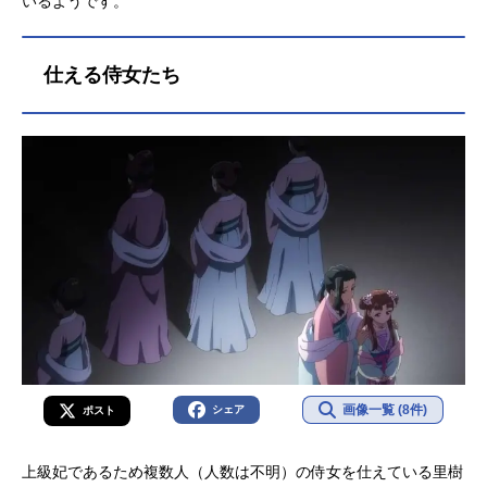
いるようです。
仕える侍女たち
画像一覧 (8件)
シェア
ポスト
上級妃であるため複数人（人数は不明）の侍女を仕えている里樹