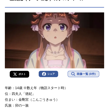
（金）〜2025年7月4日（金）日本テ
レビ系にて話数全24話キャスト猫
猫：悠木碧壬氏：大塚剛央高順：小
西克幸玉葉妃：種﨑敦美梨花妃：石
川由依里樹妃：木野日菜小蘭：久野
美咲子翠：瀬戸麻沙美姶良：Lynn愛
凛：原由実羅半：豊永利行神美：深
見梨加ナレーション：島本須美スタ
ッフ原作：日向夏(ヒーロー文庫/イマ
ジカインフォス刊)キャラクター原
案：しのとうこ総監督・シリーズ構
成：長沼範裕監督：筆坂明規副監
督：中川航脚本：柿原優子 千葉美
鈴 小川ひとみキャラクターデザイ
画像一覧 (8件)
シェア
ポスト
ン：...
年齢：14歳 ※数え年（物語スタート時）
位：四夫人「徳妃」
住まい：金剛宮（こんごうきゅう）
氏族：卯の一族