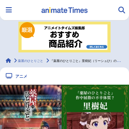
HOME
ランキング
アニメ
声優
ラジオ
みんなの声
グッズ
映画
animateTimes
薬屋のひとりごと
『薬屋のひとりごと』里樹妃（リーシュひ）の情報まとめ
アニメ
マンガ・ラノベ
ゲーム・アプリ
音楽
コスプレ
2.5次元
配信・Vtuber
トレンド
無料マンガ
最新記事一覧
アニメ記事一覧
声優記事一覧