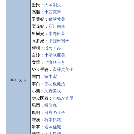
壬氏：
大塚剛央
高順：
小西克幸
玉葉妃：
種﨑敦美
梨花妃：
石川由依
里樹妃：
木野日菜
阿多妃：
甲斐田裕子
梅梅：
潘めぐみ
白鈴：
小清水亜美
女華：
七海ひろき
やり手婆：
斉藤貴美子
羅門：
家中宏
キャスト
李白：
赤羽根健治
小蘭：
久野美咲
やぶ医者：
かぬか光明
馬閃：
橘龍丸
風明：
日髙のり子
羅漢：
桐本拓哉
翠苓：
名塚佳織