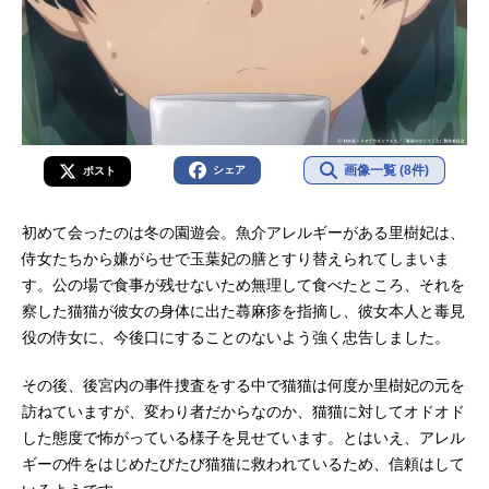
画像一覧 (8件)
シェア
ポスト
初めて会ったのは冬の園遊会。魚介アレルギーがある里樹妃は、
侍女たちから嫌がらせで玉葉妃の膳とすり替えられてしまいま
す。公の場で食事が残せないため無理して食べたところ、それを
察した猫猫が彼女の身体に出た蕁麻疹を指摘し、彼女本人と毒見
役の侍女に、今後口にすることのないよう強く忠告しました。
その後、後宮内の事件捜査をする中で猫猫は何度か里樹妃の元を
訪ねていますが、変わり者だからなのか、猫猫に対してオドオド
した態度で怖がっている様子を見せています。とはいえ、アレル
ギーの件をはじめたびたび猫猫に救われているため、信頼はして