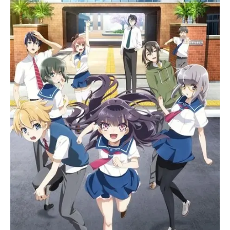
ジュール2016年4月7日（木）～2016
年9月29日（木）TOKYOMXほか話数
全26話キャスト青馬剣之介時貞：阿
座上洋平白羽由希奈：M・A・Oソフ
ィー・ノエル：上田麗奈荻布美夏：
瀬戸麻沙美赤城涼斗：石川界人茅原
純大：小林裕介ホセ・カルロス・高
須賀：武内駿輔宇波茉莉那：杉平真
奈美白羽小春：麻倉もも白羽洋海：
東條加那子トム・ボーデン：木村良
平リュウ・シェンミイ：植田ひかる
セバスチャン：楠大典グラハム：小
西克幸リタ：Lynnベス：木村珠莉荒
俣稔：巻島康一ジロー：手塚ヒロミ
チポーラ：佐藤利奈武隈先生：木内
秀信薬師和尚：後藤哲夫スタッフ原
作：SnowGrouse監督：岡村天斎シ
リーズ構成：檜垣亮キャラクターデ
ザイン：石井百合子総作画監督：西
畑あゆみヴィジュアルコンセプト・