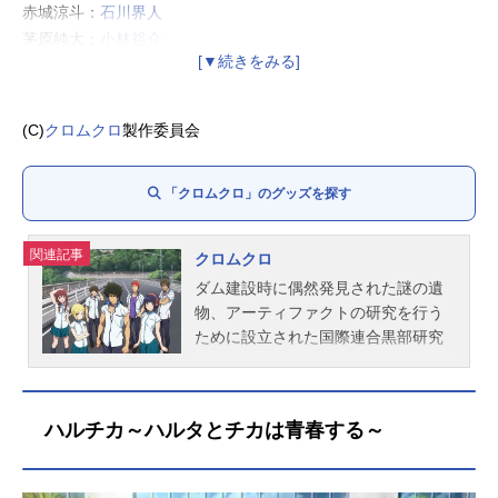
赤城涼斗：
石川界人
茅原純大：
小林裕介
ホセ・カルロス・高須賀：
武内駿輔
宇波茉莉那：杉平真奈美
白羽小春：
麻倉もも
(C)
クロムクロ
製作委員会
白羽洋海：
東條加那子
トム・ボーデン：
木村良平
「クロムクロ」のグッズを探す
リュウ・シェンミイ：
植田ひかる
セバスチャン：
楠大典
グラハム：
小西克幸
関連記事
クロムクロ
リタ：
Lynn
ダム建設時に偶然発見された謎の遺
ベス：
木村珠莉
物、アーティファクトの研究を行う
荒俣稔：
巻島康一
ために設立された国際連合黒部研究
ジロー：
手塚ヒロミチ
所。世界各国の頭脳が集う研究所員
ポーラ：
佐藤利奈
の子息が通う立山国際高校には、研
究所長の娘、白羽由希奈も通ってい
武隈先生：
木内秀信
ハルチカ～ハルタとチカは青春する～
た。時は2016年、夏。ひとりのサム
薬師和尚：
後藤哲夫
ライが、ふたたび目を覚ます。作品
名クロムクロ放送形態TVアニメスケ