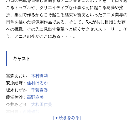
バコの完成を目指し奮闘するアニメ業界にスポットを当て日々起
こるトラブルや、クリエイティブな仕事ゆえに起こる葛藤や挫
折、集団で作るからこそ起こる結束や衝突といったアニメ業界の
日常を描いた群像劇作品である。そして、5人が共に目指した夢
への挑戦。その先に見出す希望へと続くサクセスストーリー。そ
う、アニメの今がここにある・・・。
キャスト
宮森あおい：
木村珠莉
安原絵麻：
佳村はるか
坂木しずか：
千菅春香
藤堂美沙：
髙野麻美
今井みどり：
大和田仁美
本田豊：
西地修哉
落合達也：
松岡禎丞
矢野エリカ：
山岡ゆり
高梨太郎：
吉野裕行