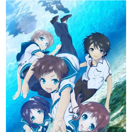
ことのない動揺を覚えながらも、透
子は胸の中に、放っておけない感情
が生まれていることに気が付く...。
作品名グラスリップ放送形態TVアニ
メスケジュール2014年7月3日（木）
～2014年9月25日（木）TOKYOMX
ほか話数全13話キャスト深水透子：
深川芹亜高山やなぎ：早見沙織永宮
幸：種田梨沙沖倉駆：逢坂良太井美
雪哉：島﨑信長白崎祐：山下大輝深
水陽菜：東山奈央白崎百：茅野愛衣
スタッフ原作：カゼミチ監督：西村
純二副監督：安斎剛文シリーズ構
成：佐藤梨香 西村ジュンジキャラ
クターデザイン・総作画監督：竹下
美紀美術監督：本田敏恵撮影監督：
並木智3D監督：春田幸祐色彩設計：
中野尚美編集：高橋歩音響監督：辻
谷耕史音楽：松田彬人音楽制作：ラ
ンティスプロデュース：インフィニ