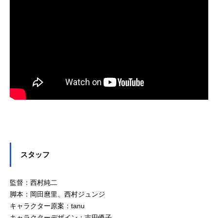
宏下鴨矢一郎：諏訪部順一下鴨矢二
郎：吉野裕行下鴨矢四郎：中原麻衣
弁天：能登麻美子母（桃仙）：井上
喜久子赤玉先生：梅津秀行金閣：西
地修哉銀閣：畠山航輔海星：佐倉...
スタッフ
監督：西村純二
脚本：岡田麿里、西村ジュンジ
キャラクター原案：tanu
キャラクターデザイン：吉田優子