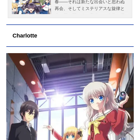
春――それは新たな出会いと思わぬ
再会、そしてミステリアスな旋律と
共に幕を開ける。高校への進学を機
に、吹奏楽を始めることを決意した
穂村千夏（チカ）。目指すは華麗で
Charlotte
乙女なキュートガール。音楽教師・
草壁と出会い、憧れを募らせるチカ
だったが、幼なじみの上条春太（ハ
ルタ）との再会に廃部寸前の吹奏楽
部と、チカの青春は思いもよらない
方向へ……。部員集めに翻弄する
日々と、仲間たちと交わす友情、そ
して次々に現れる謎（ミステリ）。
チカとハルタの奏でる音楽がいま、
高らかに鳴り響く！作品名ハルチカ
～ハルタとチカは青春する～放送形
態TVアニメスケジュール2016年1月6
日（水）～2016年3月24日（水）TO
KYOMXほか話数全12話キャスト穂村
千夏（チカ）：ブリドカットセーラ
恵美上条春太（ハルタ）：斉藤壮馬