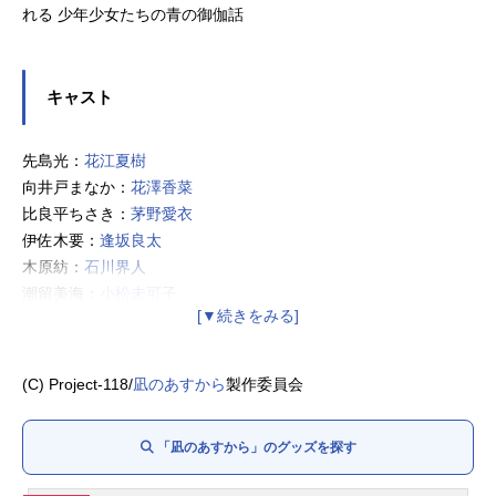
れる 少年少女たちの青の御伽話
キャスト
先島光：
花江夏樹
向井戸まなか：
花澤香菜
比良平ちさき：
茅野愛衣
伊佐木要：
逢坂良太
木原紡：
石川界人
潮留美海：
小松未可子
久沼さゆ：
石原夏織
先島あかり：
名塚佳織
先島灯：
天田益男
(C) Project‐118/
凪のあすから
製作委員会
潮留至：
間島淳司
木原勇：
清川元夢
「凪のあすから」のグッズを探す
うろこ様：
鳥海浩輔