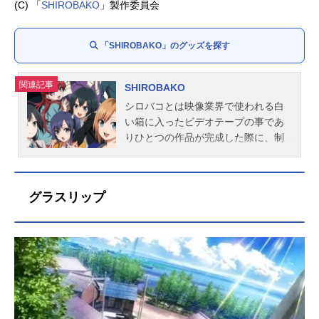
(C) 「
SHIROBAKO
」製作委員会
小笠原綸子：
茅野愛衣
渡辺隼：
松風雅也
「SHIROBAKO」のグッズを探す
興津由佳：
中原麻衣
関連記事
SHIROBAKO
シロバコとは映像業界で使われる白
い箱に入ったビデオテープの事であ
りひとつの作品が完成した際に、制
作者が最初に手にする事が出来る成
果物である。イラストや写真等で華
やかに作られている販売用パッケー
グラスリップ
ジと比べれば、白い箱に入っただけ
のテープは地味かもしれない。しか
し、そこにはクリエイター達の想い
が詰まっている。この物語は、5人の
夢追う女の子を中心に、シロバコの
完成を目指し奮闘するアニメ業界に
スポットを当て日々起こるトラブル
や、クリエイティブな仕事ゆえに起