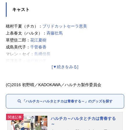
キャスト
穂村千夏（チカ）：
ブリドカットセーラ恵美
上条春太（ハルタ）：
斉藤壮馬
草壁信二郎：
花江夏樹
成島美代子：
千菅春香
マレン・セイ：
島﨑信長
芹澤直子：
瀬戸麻沙美
檜山界雄：
岡本信彦
片桐圭介：
山下誠一郎
後藤朱里：
山田悠希
(C)2016 初野晴／KADOKAWA／ハルチカ製作委員会
朝比奈香恵：
小見川千明
朝比奈紗恵：
宮島えみ
「ハルチカ～ハルタとチカは青春する～」のグッズを探す
関連記事
ハルチカ～ハルタとチカは青春する
～