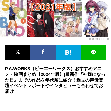
アニメ映画一覧
実写化映画一覧
今期アニメ曜日別一覧
春アニメ
夏アニメ
2021-01-31 14:00
秋アニメ
冬アニメ
男性声優/女性声優一覧
FOLLOW US
P.A.WORKS（ピーエーワークス）おすすめアニ
メ・映画まとめ【2024年版】|最新作『神様になっ
た日』までの作品を年代順に紹介！過去の声優登
壇イベントレポートやインタビューも合わせてお
届け