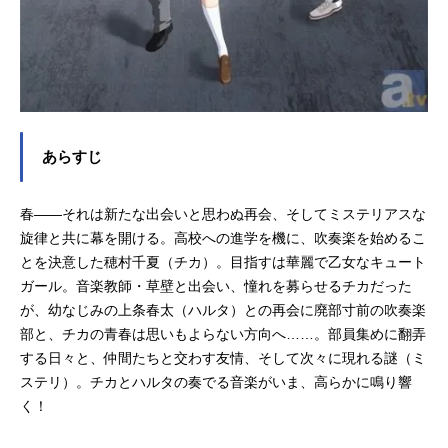
メカデザイン：岡田有章美術監督：
池信孝撮影監督：若林優色彩設計：
水田信子3D監督：春田幸祐メイン3D
ア...
あらすじ
春――それは新たな出会いと思わぬ再会、そしてミステリアスな
旋律と共に幕を開ける。高校への進学を機に、吹奏楽を始めるこ
とを決意した穂村千夏（チカ）。目指すは華麗で乙女なキュート
ガール。音楽教師・草壁と出会い、憧れを募らせるチカだった
が、幼なじみの上条春太（ハルタ）との再会に廃部寸前の吹奏楽
部と、チカの青春は思いもよらない方向へ……。部員集めに翻弄
する日々と、仲間たちと交わす友情、そして次々に現れる謎（ミ
ステリ）。チカとハルタの奏でる音楽がいま、高らかに鳴り響
く！