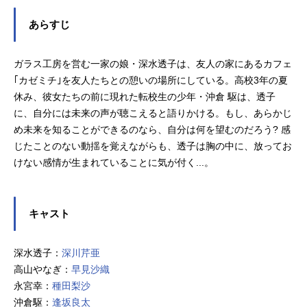
あらすじ
ガラス工房を営む一家の娘・深水透子は、友人の家にあるカフェ
｢カゼミチ｣を友人たちとの憩いの場所にしている。高校3年の夏
休み、彼女たちの前に現れた転校生の少年・沖倉 駆は、透子
に、自分には未来の声が聴こえると語りかける。もし、あらかじ
め未来を知ることができるのなら、自分は何を望むのだろう? 感
じたことのない動揺を覚えながらも、透子は胸の中に、放ってお
けない感情が生まれていることに気が付く...。
キャスト
深水透子：
深川芹亜
高山やなぎ：
早見沙織
永宮幸：
種田梨沙
沖倉駆：
逢坂良太