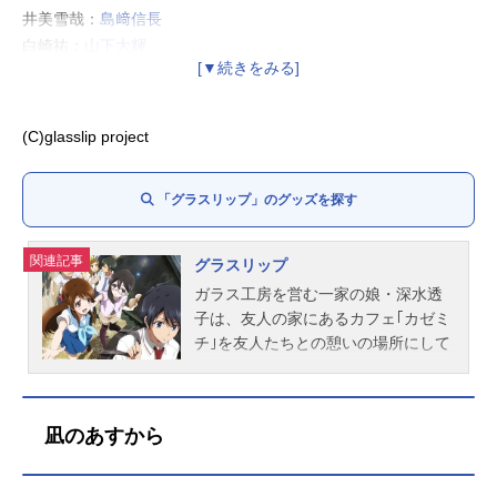
井美雪哉：
島﨑信長
白崎祐：
山下大輝
深水陽菜：
東山奈央
白崎百：
茅野愛衣
(C)glasslip project
「グラスリップ」のグッズを探す
関連記事
グラスリップ
ガラス工房を営む一家の娘・深水透
子は、友人の家にあるカフェ｢カゼミ
チ｣を友人たちとの憩いの場所にして
いる。高校3年の夏休み、彼女たちの
前に現れた転校生の少年・沖倉駆
は、透子に、自分には未来の声が聴
凪のあすから
こえると語りかける。もし、あらか
じめ未来を知ることができるのな
ら、自分は何を望むのだろう?感じた