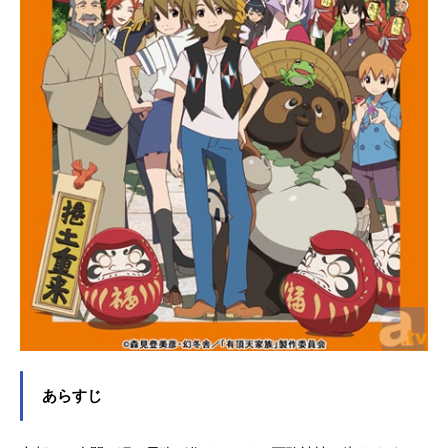
014年4月3日（木）TOKYOMXほか
話数全26話キャスト先島光：花江夏
樹向井戸まなか：花澤香菜比良平ち
さき：茅野愛衣伊佐木要：逢坂良太
木原紡：石川界人潮留美海：小松未
可子久沼さゆ：石原夏織先島あか
り：名塚佳織先島灯：天田益男潮留
至：間島淳司木原勇：清川元夢うろ
こ様：鳥海浩輔スタッフ原作：Proje
ct-118監督：篠原俊哉シリーズ構成：
岡田麿里キャラクター原案：ブリキ
キャラクターデザイン・総作画監
督：石井百合子キーアニメーター：
高橋英樹美術...
あらすじ