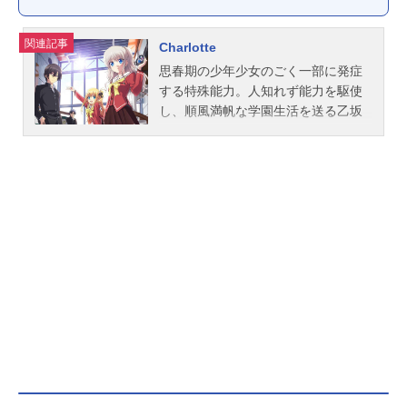
関連記事
Charlotte
思春期の少年少女のごく一部に発症
する特殊能力。人知れず能力を駆使
し、順風満帆な学園生活を送る乙坂
有宇。そんな彼の目の前に突如現れ
る少女、友利奈緒。彼女との出会い
により、暴かれる特殊能力者の宿
命。それは麻枝准が描く青春を駆け
巡る能力者たちの物語――。作品名C
harlotte放送形態TVアニメスケジュー
ル2015年7月4日（土）～9月26日
（土）TOKYOMXほか話数全13話＋T
V未放映1話キャスト乙坂有宇：内山
昂輝友利奈緒：佐倉綾音高城丈士
朗：水島大宙西森柚咲・美砂：内田
真礼乙坂歩未：麻倉ももスタッフ原
作・脚本：麻枝准キャラクター原
案：Na-Ga監督：浅井義之キャラク