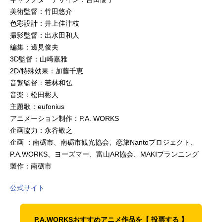
美術監督：竹田悠介
色彩設計：井上佳津枝
撮影監督：出水田和人
編集：邊見俊夫
3D監督：山崎嘉雅
2D/特殊効果：加藤千恵
音響監督：若林和弘
音楽：松田彬人
主題歌：eufonius
アニメーション制作：P.A. WORKS
企画協力：永谷敬之
企画 ：南砺市、南砺市観光協会、恋旅Nantoプロジェクト、
P.A.WORKS、ヨーズマー、富山AR協会、MAKIプランニング
製作：南砺市
公式サイト
P.A.WORKSおすすめアニメ作品を【 投票する 】