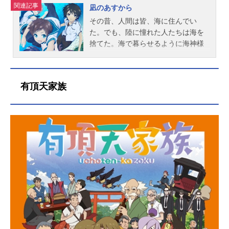
関連記事
凪のあすから
その昔、人間は皆、海に住んでい
た。でも、陸に憧れた人たちは海を
捨てた。海で暮らせるように海神様
がくれた、特別な羽衣を脱ぎ捨て
て……。海で暮らす人、陸で暮らす
人、住む場所が分かれ、考え方は相
有頂天家族
容れずとも、元は同じ人間同士、わ
ずかながらも交流は続き時は流れ
た。海底にある海村で暮らす先島
光、向井戸まなか、比良平ちさき、
伊佐木要と地上に暮らす木原紡。海
と陸。中学二年生という同じ年代を
過ごしながら今まで出会うことのな
かった彼らが出会った時、潮の満ち
引きのように彼らの心も揺れ動く。
ちょっと不思議な世界で繰り広げら
れる少年少女たちの青の御伽話作品
名凪のあすから放送形態TVアニメス
ケジュール2013年10月3日（木）～2