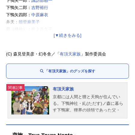
下鴨矢一郎：
諏訪部順一
下鴨矢二郎：
吉野裕行
下鴨矢四郎：
中原麻衣
弁天：
能登麻美子
母（桃仙）：
井上喜久子
赤玉先生：
梅津秀行
金閣：
西地修哉
銀閣：
畠山航輔
(C) 森見登美彦・幻冬舎／「
有頂天家族
」製作委員会
海星：
佐倉綾音
淀川教授：樋口武彦
「有頂天家族」のグッズを探す
二代目：
間島淳司
玉瀾：
日笠陽子
呉一郎：
中村悠一
関連記事
有頂天家族
天満屋：
島田敏
京都には人間と狸と天狗が住んでい
る。下鴨神社・糺(ただす)ノ森に暮ら
す下鴨家。狸界の頭領であった父・
総一郎は、ある日何の前触れもなく
狸鍋にされたのだが、その経緯は今
も謎に包まれていた。残された四兄