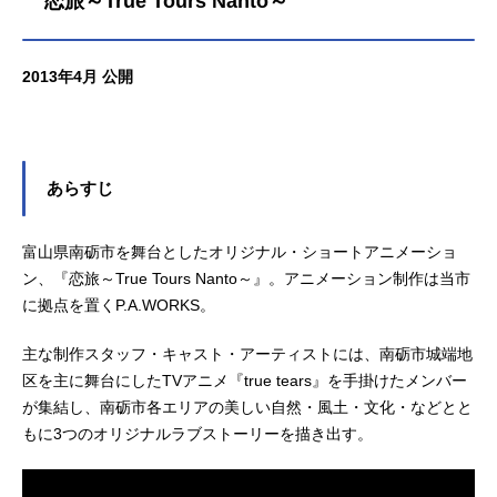
恋旅～True Tours Nanto～
弟のなかでも偉大な父の「阿呆の
血」を色濃く継いだ三男・矢三郎は
「面白きことは良きことなり」をモ
2013年4月 公開
ットーに、生真面目だが土壇場に弱
い長兄・矢一郎、蛙の姿で井戸にこ
もっている次兄・矢二郎、臆病です
ぐに尻尾を出してしまう末弟・矢四
郎、そしてタカラヅカ命の母に囲ま
あらすじ
れて暮らしていた。隠居中の大天
狗・赤玉先生の世話を焼いたり、神
通力を得た人間の美女・弁天に振り
富山県南砺市を舞台としたオリジナル・ショートアニメーショ
回されたり、はたまた五山送り火の
ン、『恋旅～True Tours Nanto～』。アニメーション制作は当市
夜空で宿敵・夷川家と空中決戦を繰
に拠点を置くP.A.WORKS。
り広げる日々の果てに、突如下鴨家
を襲う絶体絶命の危機!父が鍋にされ
主な制作スタッフ・キャスト・アーティストには、南砺市城端地
た真相が明らかになるなか、固い絆
区を主に舞台にしたTVアニメ『true tears』を手掛けたメンバー
で結ばれた一家の運命はいかに!作品
が集結し、南砺市各エリアの美しい自然・風土・文化・などとと
名有頂天家族放送形態TVアニメスケ
もに3つのオリジナルラブストーリーを描き出す。
ジュール2013年7月7日（日）～2013
年9月29日（日）TOKYOMXほか話数
全13話キャスト下鴨矢三郎：櫻井孝