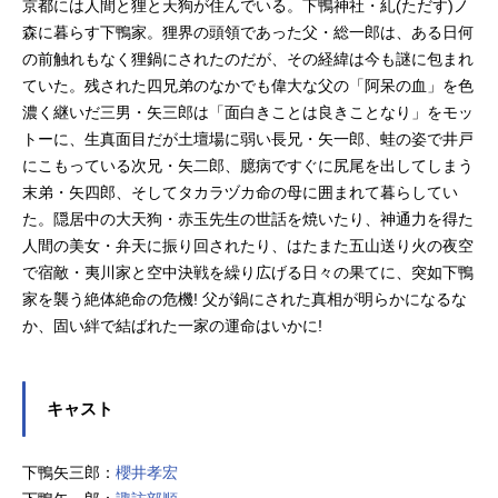
京都には人間と狸と天狗が住んでいる。下鴨神社・糺(ただす)ノ
森に暮らす下鴨家。狸界の頭領であった父・総一郎は、ある日何
の前触れもなく狸鍋にされたのだが、その経緯は今も謎に包まれ
ていた。残された四兄弟のなかでも偉大な父の「阿呆の血」を色
濃く継いだ三男・矢三郎は「面白きことは良きことなり」をモッ
トーに、生真面目だが土壇場に弱い長兄・矢一郎、蛙の姿で井戸
にこもっている次兄・矢二郎、臆病ですぐに尻尾を出してしまう
末弟・矢四郎、そしてタカラヅカ命の母に囲まれて暮らしてい
た。隠居中の大天狗・赤玉先生の世話を焼いたり、神通力を得た
人間の美女・弁天に振り回されたり、はたまた五山送り火の夜空
で宿敵・夷川家と空中決戦を繰り広げる日々の果てに、突如下鴨
家を襲う絶体絶命の危機! 父が鍋にされた真相が明らかになるな
か、固い絆で結ばれた一家の運命はいかに!
キャスト
下鴨矢三郎：
櫻井孝宏