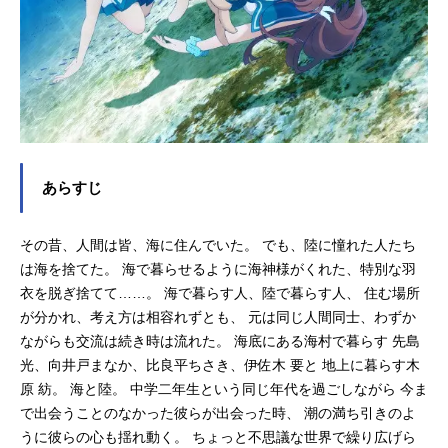
ットアニメーション制作：P.A.WORK
S製作：glasslipproject主題歌OP：
「夏の日と君の声」ChouChoED：
「透...
あらすじ
その昔、人間は皆、海に住んでいた。 でも、陸に憧れた人たち
は海を捨てた。 海で暮らせるように海神様がくれた、特別な羽
衣を脱ぎ捨てて……。 海で暮らす人、陸で暮らす人、 住む場所
が分かれ、考え方は相容れずとも、 元は同じ人間同士、わずか
ながらも交流は続き時は流れた。 海底にある海村で暮らす 先島
光、向井戸まなか、比良平ちさき、伊佐木 要と 地上に暮らす木
原 紡。 海と陸。 中学二年生という同じ年代を過ごしながら 今ま
で出会うことのなかった彼らが出会った時、 潮の満ち引きのよ
うに彼らの心も揺れ動く。 ちょっと不思議な世界で繰り広げら