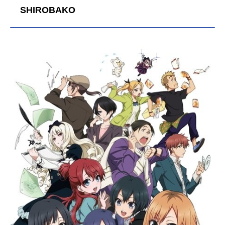
ターデザイン：関口可奈味総作画監
SHIROBAKO
督：杉光登 関口可奈味アクション
作画監督：宮下雄次美術監督：東地
和生色彩設計：菅原美佳撮影監督：
佐藤勝史3D監督：小川耕平特殊効
果：村上正博編集：高橋歩音楽：AN
ANT-GARDEEYES 枝准 光収容音
楽制作：VisualArt’s 1stPLACE音響
監督：飯田里樹アニメーション制
作：P.A.WORKS主題歌OP：「Bravel
yYou」LiaED：「灼け落ちない翼」
多田葵公開開始年＆季節2015夏アニ
メ(C)VisualArt's/Key/CharlotteProject
『Charlotte』公式サイト『Charlott
e』公式Twitter 「Charlotte」のグ...