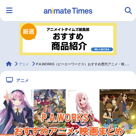
HOME
ランキング
アニメ
声優
ラジオ
みんなの声
グッズ
映画
animateTimes
アニメ
P.A.WORKS（ピーエーワークス）おすすめ歴代アニメ・映画まとめ
アニメ
マンガ・ラノベ
ゲーム・アプリ
音楽
コスプレ
2.5次元
配信・Vtuber
トレンド
無料マンガ
最新記事一覧
アニメ記事一覧
声優記事一覧