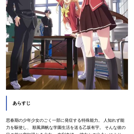
草壁信二郎：花江夏樹成島美代子：
千菅春香マレン・セイ：島﨑信長芹
澤直子：瀬戸麻沙美檜山界雄：岡本
信彦片桐圭介：山下誠一郎後藤朱
里：山田悠希朝比奈香恵：小見川千
明朝比奈紗恵：宮島えみスタッフ原
作：初野晴（KADOKAWA角川文庫
刊）監督：橋本昌和シリーズ構成：
吉田玲子キャラクター原案：なまに
くATK（ニトロプラス）キャラクタ
ーデザイン：西田亜沙子総作画監
督・キャラクタ...
あらすじ
思春期の少年少女のごく一部に発症する特殊能力。 人知れず能
力を駆使し、 順風満帆な学園生活を送る乙坂有宇。 そんな彼の