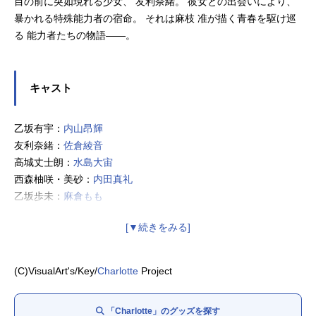
目の前に突如現れる少女、 友利奈緒。 彼女との出会いにより、
暴かれる特殊能力者の宿命。 それは麻枝 准が描く青春を駆け巡
る 能力者たちの物語――。
キャスト
乙坂有宇：
内山昂輝
友利奈緒：
佐倉綾音
高城丈士朗：
水島大宙
西森柚咲・美砂：
内田真礼
乙坂歩未：
麻倉もも
(C)VisualArt's/Key/
Charlotte
Project
「Charlotte」のグッズを探す