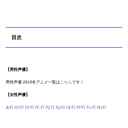
目次
【男性声優】
男性声優 2019冬アニメ一覧は
こちら
です！
【女性声優】
あ行
/
か行
/
さ行
/
た行
/
な行
/
は行
/
ま行
/
や行
/
ら行
/
わ行