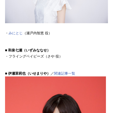
・
みにとじ
（瀬戸内智恵 役）
■ 和泉七瀬（いずみななせ）
・フライングベイビーズ（さや 役）
■ 伊瀬茉莉也（いせまりや）
／
関連記事一覧