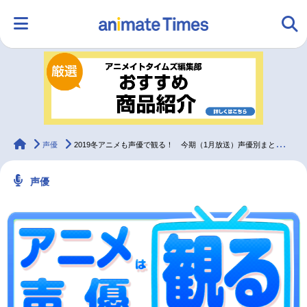
HOME
ランキング
アニメ
声優
ラジオ
みんなの声
グッズ
映画
animateTimes
声優
2019冬アニメも声優で観る！ 今期（1月放送）声優別まとめ一覧【女性声優】
声優
マンガ・ラノベ
ゲーム・アプリ
音楽
コスプレ
2.5次元
配信・Vtuber
トレンド
無料マンガ
最新記事一覧
アニメ記事一覧
声優記事一覧