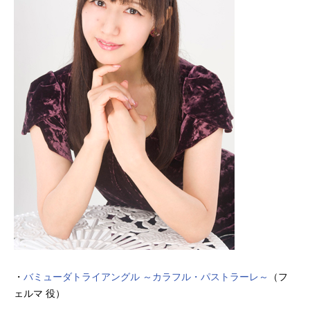
・
バミューダトライアングル ～カラフル・パストラーレ～
（フ
ェルマ 役）