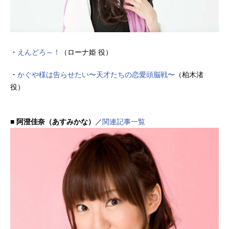
・
えんどろ～！
（ローナ姫 役）
・
かぐや様は告らせたい〜天才たちの恋愛頭脳戦〜
（柏木渚
役）
■ 阿澄佳奈（あすみかな）
／
関連記事一覧