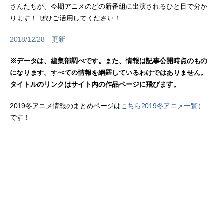
さんたちが、今期アニメのどの新番組に出演されるひと目で分か
ります！ ぜひご活用してください！
2018/12/28 更新
※データは、編集部調べです。また、情報は記事公開時点のもの
になります。すべての情報を網羅しているわけではありません。
タイトルのリンクはサイト内の作品ページに飛びます。
2019冬アニメ情報のまとめページは
こちら2019冬アニメ一覧）
です！