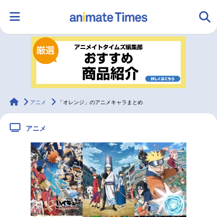
HOME
ランキング
アニメ
声優
ラジオ
みんなの声
グッズ
映画
animateTimes
アニメ
「オレンジ」のアニメキャラまとめ
アニメ
マンガ・ラノベ
ゲーム・アプリ
音楽
コスプレ
2.5次元
配信・Vtuber
トレンド
無料マンガ
最新記事一覧
アニメ記事一覧
声優記事一覧