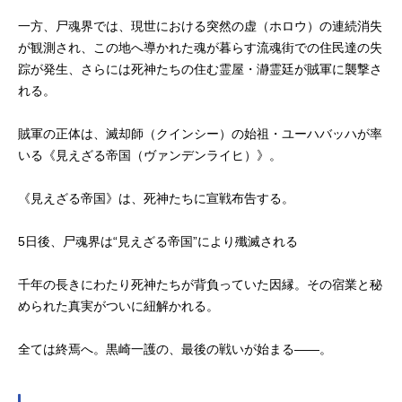
一方、尸魂界では、現世における突然の虚（ホロウ）の連続消失
が観測され、この地へ導かれた魂が暮らす流魂街での住民達の失
踪が発生、さらには死神たちの住む霊屋・瀞霊廷が賊軍に襲撃さ
れる。
賊軍の正体は、滅却師（クインシー）の始祖・ユーハバッハが率
いる《見えざる帝国（ヴァンデンライヒ）》。
《見えざる帝国》は、死神たちに宣戦布告する。
5日後、尸魂界は“見えざる帝国”により殲滅される
千年の長きにわたり死神たちが背負っていた因縁。その宿業と秘
められた真実がついに紐解かれる。
全ては終焉へ。黒崎一護の、最後の戦いが始まる――。