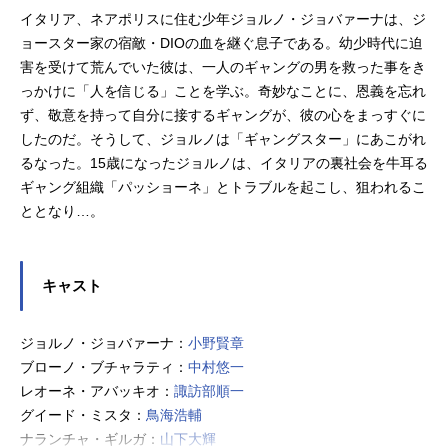
イタリア、ネアポリスに住む少年ジョルノ・ジョバァーナは、ジ
ョースター家の宿敵・DIOの血を継ぐ息子である。幼少時代に迫
害を受けて荒んでいた彼は、一人のギャングの男を救った事をき
っかけに「人を信じる」ことを学ぶ。奇妙なことに、恩義を忘れ
ず、敬意を持って自分に接するギャングが、彼の心をまっすぐに
したのだ。そうして、ジョルノは「ギャングスター」にあこがれ
るなった。15歳になったジョルノは、イタリアの裏社会を牛耳る
ギャング組織「パッショーネ」とトラブルを起こし、狙われるこ
ととなり…。
キャスト
ジョルノ・ジョバァーナ：
小野賢章
ブローノ・ブチャラティ：
中村悠一
レオーネ・アバッキオ：
諏訪部順一
グイード・ミスタ：
鳥海浩輔
ナランチャ・ギルガ：
山下大輝