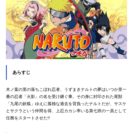
あらすじ
木ノ葉の里の落ちこぼれ忍者、うずまきナルトの夢はいつか里一
番の忍者「火影」の名を受け継ぐ事。その身に封印された尾獣
「九尾の妖狐」ゆえに孤独な過去を背負ったナルトだが、サスケ
とサクラという仲間を得、上忍カカシ率いる第七班の一員として
任務をスタートさせた!!