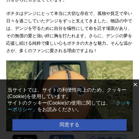
ポチタはデンジにとって本当に大切な存在で、孤独や貧乏で辛い
日々を過ごしていたデンジをずっと支えてきました。物語の中で
は、デンジを守るために自分を犠牲にして命を託す場面があり、
その無償の愛と強い絆に胸を打たれます。さらに、デンジの夢を
応援し続ける純粋で優しい心もポチタの大きな魅力。そんな温か
さが、多くのファンに愛される理由ですよね！
×
当サイトでは、サイトの利便性向上のため、クッキー
(Cookie)を使用しています。
サイトのクッキー(Cookie)の使用に関しては、
「クッキ
ーポリシー」
をお読みください。
同意する
画像一覧 (1件)
シェア
ポスト