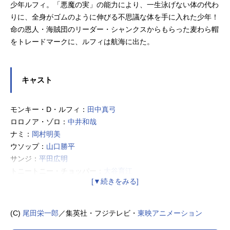
少年ルフィ。「悪魔の実」の能力により、一生泳げない体の代わ
りに、全身がゴムのように伸びる不思議な体を手に入れた少年！
命の恩人・海賊団のリーダー・シャンクスからもらった麦わら帽
をトレードマークに、ルフィは航海に出た。
キャスト
モンキー・D・ルフィ：
田中真弓
ロロノア・ゾロ：
中井和哉
ナミ：
岡村明美
ウソップ：
山口勝平
サンジ：
平田広明
トニートニー・チョッパー：
大谷育江
ニコ・ロビン：
山口由里子
フランキー：
矢尾一樹
→
木村昴
ブルック：
チョー
(C)
尾田栄一郎
／集英社・フジテレビ・
東映アニメーション
ジンベエ：
宝亀克寿