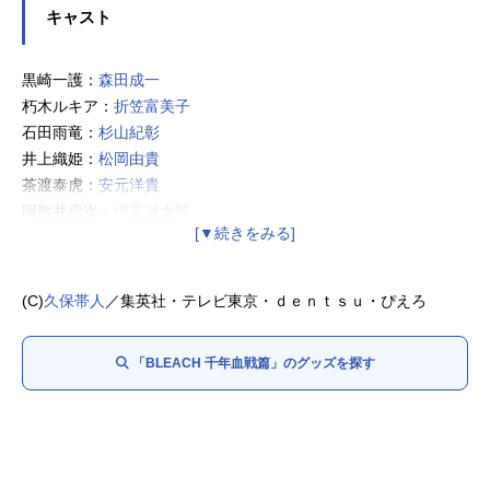
キャスト
黒崎一護：
森田成一
朽木ルキア：
折笠富美子
石田雨竜：
杉山紀彰
井上織姫：
松岡由貴
茶渡泰虎：
安元洋貴
阿散井恋次：
伊藤健太郎
浦原喜助：
三木眞一郎
四楓院夜一：
ゆきのさつき
山本元柳斎重國：
高岡瓶々
(C)
久保帯人
／集英社・テレビ東京・ｄｅｎｔｓｕ・ぴえろ
砕蜂：
桑島法子
鳳橋楼十郎：
樫井笙人
「BLEACH 千年血戦篇」のグッズを探す
卯ノ花烈：
久川綾
平子真子：
小野坂昌也
朽木白哉：
置鮎龍太郎
狛村左陣：
稲田徹
京楽春水：
大塚明夫