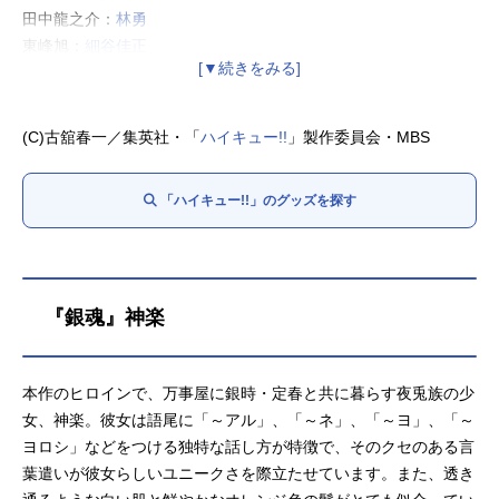
田中龍之介：
林勇
東峰旭：
細谷佳正
西谷夕：
岡本信彦
月島蛍：
内山昂輝
山口忠：
斉藤壮馬
(C)古舘春一／集英社・「
ハイキュー!!
」製作委員会・MBS
縁下力：
増田俊樹
清水潔子：
名塚佳織
「ハイキュー!!」のグッズを探す
武田一鉄：
神谷浩史
烏養繋心：
田中一成
及川徹：
浪川大輔
『銀魂』神楽
本作のヒロインで、万事屋に銀時・定春と共に暮らす夜兎族の少
女、神楽。彼女は語尾に「～アル」、「～ネ」、「～ヨ」、「～
ヨロシ」などをつける独特な話し方が特徴で、そのクセのある言
葉遣いが彼女らしいユニークさを際立たせています。また、透き