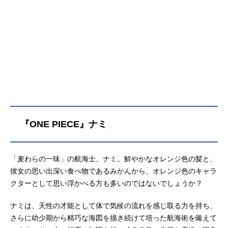
六車拳西：
杉田智和
日番谷冬獅郎：
朴璐美
更木剣八：
立木文彦
涅マユリ：
中尾隆聖
浮竹十四郎：
石川英郎
兵主部一兵衛：
楠見尚己
二枚屋王悦：
上田燿司
麒麟寺天示郎：
志村知幸
修多羅千手丸：
佐藤利奈
曳舟桐生：
恒松あゆみ
『ONE PIECE』ナミ
ユーハバッハ：
菅生隆之
ユーグラム・ハッシュヴァルト：
梅原裕一郎
アスキン・ナックルヴァール：
武内駿輔
「麦わらの一味」の航海士、ナミ。鮮やかなオレンジ色の髪と、
バンビエッタ・バスターバイン：
竹達彩奈
彼女の思い出深い食べ物であるみかんから、オレンジ色のキャラ
バズビー：
小野友樹
クターとして思い浮かべる方も多いのではないでしょうか？
キャンディス・キャットニップ：
内山夕実
グレミィ・トゥミュー：
花江夏樹
ナミは、天性の才能として体で気候の流れを感じ取る力を持ち、
リジェ・バロ：
日野聡
さらに幼少期から精巧な海図を描き続けて培った航海術を備えて
行木竜之介：
山下大輝