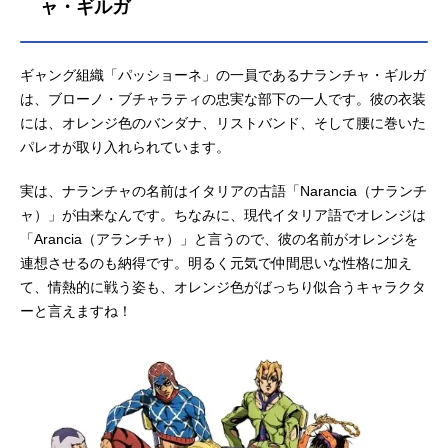
ャ・ギルガ
安雄：
慶長佑香
はる夫：
矢口アサミ
セワシ：
松本さち
ギャング組織「パッショーネ」の一員であるナランチャ・ギルガ
は、ブローノ・ブチャラティの忠実な部下の一人です。彼の衣装
には、オレンジ色のバンダナ、リストバンド、そして腰に巻いた
パレオが取り入れられています。
実は、ナランチャの名前はイタリアの古語「Narancia（ナランチ
ャ）」が由来なんです。ちなみに、現代イタリア語でオレンジは
「Arancia（アランチャ）」と言うので、彼の名前がオレンジを
連想させるのも納得です。明るく元気で仲間思いな性格に加え
て、情熱的に戦う姿も、オレンジ色がばっちり似合うキャラクタ
ーと言えますね！