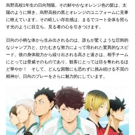
烏野高校1年生の日向翔陽。その鮮やかなオレンジ色の髪は、太
陽のように輝き、烏野高校の黒とオレンジのユニフォームに見事
に映えています。その眩しい存在感は、まるでコート全体を照ら
す光のように目立ち、見る者の心を引きつけます。
日向の小柄な体から生み出されるのは、誰もが驚くような圧倒的
なジャンプ力と、ひたむきな努力によって培われた驚異的なスピ
ード。彼の身体能力から繰り出される高さと速さは、相手チーム
にとっては脅威そのものであり、観客にとっては目を奪われるほ
ど華やか！ そして、どんな困難にも恐れずに挑み続ける不屈の
精神が、日向のプレーをさらに魅力的にしています。