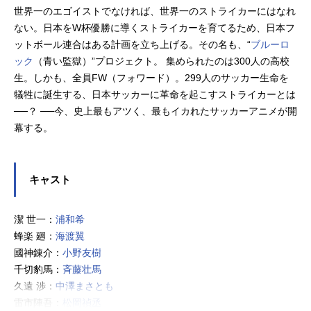
世界一のエゴイストでなければ、世界一のストライカーにはなれ
ない。日本をW杯優勝に導くストライカーを育てるため、日本フ
ットボール連合はある計画を立ち上げる。その名も、“
ブルーロ
ック
（青い監獄）”プロジェクト。 集められたのは300人の高校
生。しかも、全員FW（フォワード）。299人のサッカー生命を
犠牲に誕生する、日本サッカーに革命を起こすストライカーとは
──？ ──今、史上最もアツく、最もイカれたサッカーアニメが開
幕する。
キャスト
潔 世一：
浦和希
蜂楽 廻：
海渡翼
國神錬介：
小野友樹
千切豹馬：
斉藤壮馬
久遠 渉：
中澤まさとも
雷市陣吾：
松岡禎丞