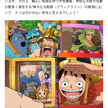
います。その上、幅広い知識を持つ才色兼備。奇怪な天候や現象
斑目志乃：
瀬戸麻沙美
が数多く発生する“偉大なる航路（グランドライン）”の航海にお
エス・ノト：
松岡禎丞
いて、ナミは欠かせない存在と言えるでしょう！
キルゲ・オピー：
山寺宏一
BG9：
田中秀幸
ロバート・アキュトロン：
土師孝也
ドリスコール・ベルチ：
金光宣明
マスク・ド・マスキュリン：
間宮康弘
ナナナ・ナジャークープ：
前野智昭
可城丸秀朝：
羽多野渉
ベレニケ・ガブリエリ：
KENN
ジェローム・ギズバット：
藤原貴弘
アズギアロ・イーバーン：
駒田航
リューダース・フリーゲン：
濱野大輝