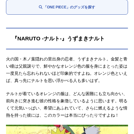
シャンクス：
池田秀一
「ONE PIECE」のグッズを探す
バギー：
千葉繁
マーシャル・D・ティーチ：
大塚明夫
クザン〈青キジ〉：
子安武人
サカズキ〈赤犬〉：
立木文彦
ボルサリーノ〈黄猿〉：
置鮎龍太郎
『NARUTO -ナルト-』うずまきナルト
コビー：
土井美加
モンキー・Ｄ・ガープ：
中博史
サボ：
火の国・木ノ葉隠れの里出身の忍者、うずまきナルト。金髪と青
入野自由
モンキー・D・ドラゴン：
い瞳は父親譲りで、鮮やかなオレンジ色の服を身にまとった姿は
柴田秀勝
一度見たら忘れられないほど印象的ですよね。オレンジ色といえ
ば、真っ先にナルトを思い浮かべる人も多いはず。
ナルトが着ているオレンジの服は、どんな困難にも立ち向かい、
前向きに突き進む彼の性格を象徴しているように思います。明る
くて元気いっぱい、希望にあふれていて、さらに燃えるような情
熱を持った彼には、このカラーは本当にぴったりですよね！