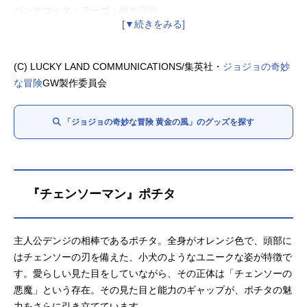
パンナコッタ・フーゴ：
榎木淳弥
トリッシュ・ウナ：
千本木彩花
ボス：
小西克幸
リゾット・ネエロ：
藤真秀
(C) LUCKY LAND COMMUNICATIONS/集英社・
ジョジョの奇妙
ホルマジオ：
福島潤
な冒険
GW製作委員会
イルーゾォ：
成田剣
プロシュート：
鈴木達央
「ジョジョの奇妙な冒険 黄金の風」のグッズを探す
ペッシ：
木村昴
メローネ：
間島淳司
ギアッチョ：
岡本信彦
『チェンソーマン』ポチタ
主人公デンジの相棒であるポチタ。全身がオレンジ色で、頭部に
はチェンソーの刃を備えた、小犬のようなユニークな姿が特徴で
す。愛らしい見た目をしていながら、その正体は「チェンソーの
悪魔」という存在。その見た目と能力のギャップが、ポチタの魅
力をさらに引き立てています。