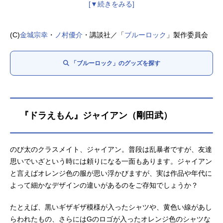
今村遊大：
千葉翔也
我牙丸 吟：
仲村宗悟
成早朝日：
梶田大嗣
(C)
金城宗幸
・
ノ村優介
・講談社／「
ブルーロック
」製作委員会
伊右衛門送人：
綿貫竜之介
五十嵐栗夢：
市川蒼
「ブルーロック」のグッズを探す
吉良涼介：
鈴村健一
絵心甚八：
神谷浩史
帝襟アンリ：
幸村恵理
馬狼照英：
諏訪部順一
凪 誠士郎：
島﨑信長
『ドラえもん』ジャイアン（剛田武）
御影玲王：
内田雄馬
剣城斬鉄：
興津和幸
ニ子一揮：
のび太のクラスメイト、ジャイアン。普段は乱暴者ですが、友達
花江夏樹
鰐間淳壱：
思いでいざという時には頼りになる一面もあります。ジャイアン
鈴木崚汰
鰐間計助：
と言えばオレンジ色の服が思い浮かびますが、実は作品や年代に
鈴木崚汰
糸師冴：
よって細かなデザインの違いがあるのをご存知でしょうか？
櫻井孝宏
糸師 凛：
内山昂輝
たとえば、黒いギザギザ模様が入ったシャツや、黄色い線があし
蟻生十兵衛：
小西克幸
らわれたもの、さらにはGのロゴが入ったオレンジ色のシャツな
時光青志：
立花慎之介