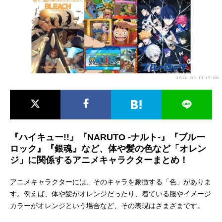
アニメ映画一覧
実写化映画一覧
今期アニメ曜日別一覧
春アニメ
夏アニメ
2026-05-13 17:00
秋アニメ
冬アニメ
男性声優/女性声優一覧
FOLLOW US
『ハイキュー!!』『NARUTO -ナルト-』『ブルー
ロック』『銀魂』など、体や髪の色など「オレン
ジ」に関係するアニメキャラクターまとめ！
アニメキャラクターには、そのキャラを象徴する「色」がありま
す。例えば、体や髪がオレンジだったり、着ている服やイメージ
カラーがオレンジという場合など、その表現はさまざまです。