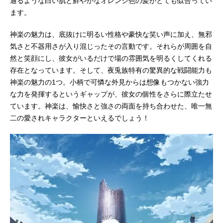
通るような白い肌と鮮やかなオレンジ色の髪がとても似合ってい
ます。
神楽の魅力は、底抜けに明るい性格や豪快な笑い声に加え、無邪
気さと不器用さが入り混じったその言動です。それらが周囲を自
然と笑顔にし、彼女がいるだけで場の雰囲気を明るくしてくれる
存在となっています。そして、夜兎族特有の驚異的な戦闘能力も
神楽の魅力の1つ。小柄で可憐な外見からは想像もつかない強力
な力を発揮するというギャップが、彼女の個性をさらに際立たせ
ています。神楽は、愉快さと強さの両面を持ち合わせた、唯一無
二の愛されキャラクターといえるでしょう！