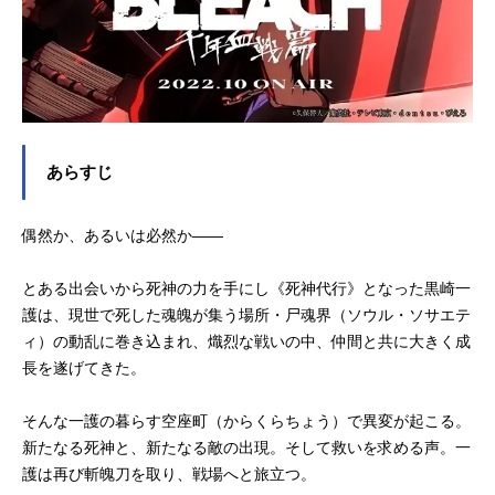
あらすじ
偶然か、あるいは必然か――
とある出会いから死神の力を手にし《死神代行》となった黒崎一
護は、現世で死した魂魄が集う場所・尸魂界（ソウル・ソサエテ
ィ）の動乱に巻き込まれ、熾烈な戦いの中、仲間と共に大きく成
長を遂げてきた。
そんな一護の暮らす空座町（からくらちょう）で異変が起こる。
新たなる死神と、新たなる敵の出現。そして救いを求める声。一
護は再び斬魄刀を取り、戦場へと旅立つ。