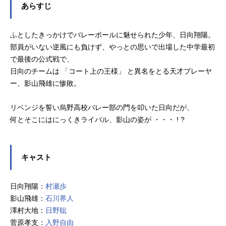
あらすじ
ふとしたきっかけでバレーボールに魅せられた少年、日向翔陽。
部員がいない逆風にも負けず、やっとの思いで出場した中学最初
で最後の公式戦で、
日向のチームは 「コート上の王様」 と異名をとる天才プレーヤ
ー、影山飛雄に惨敗。
リベンジを誓い烏野高校バレー部の門を叩いた日向だが、
何とそこにはにっくきライバル、影山の姿が ・・・ ! ?
キャスト
日向翔陽：
村瀬歩
影山飛雄：
石川界人
澤村大地：
日野聡
菅原孝支：
入野自由