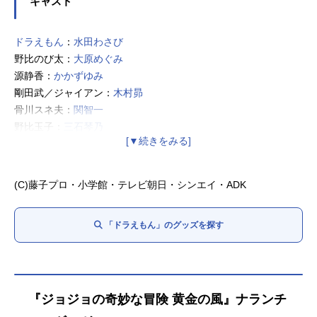
キャスト
ドラえもん
：
水田わさび
野比のび太：
大原めぐみ
源静香：
かかずゆみ
剛田武／ジャイアン：
木村昴
骨川スネ夫：
関智一
野比玉子：
三石琴乃
野比のび助：
松本保典
ドラミ：千秋
ジャイ子：山崎バニラ
(C)藤子プロ・小学館・テレビ朝日・シンエイ・ADK
出木杉：萩野志保子
しずかのママ：
折笠愛
「ドラえもん」のグッズを探す
しずかのパパ：
田原アルノ
ジャイアンのママ：竹内都子
スネ夫のママ：
高山みなみ
スネ夫のパパ：
田中秀幸
先生：
高木渉
『ジョジョの奇妙な冒険 黄金の風』ナランチ
神成さん：
宝亀克寿